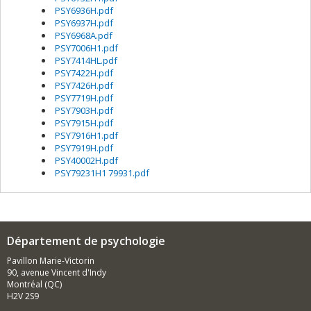
PSY6936H.pdf
PSY6937H.pdf
PSY6968A.pdf
PSY7006H1.pdf
PSY7414HL.pdf
PSY7422H.pdf
PSY7426H.pdf
PSY7719H.pdf
PSY7903H.pdf
PSY7915H.pdf
PSY7916H1.pdf
PSY7919H.pdf
PSY40002H.pdf
PSY79231H1 79931.pdf
Département de psychologie
Pavillon Marie-Victorin
90, avenue Vincent d'Indy
Montréal (QC)
H2V 2S9