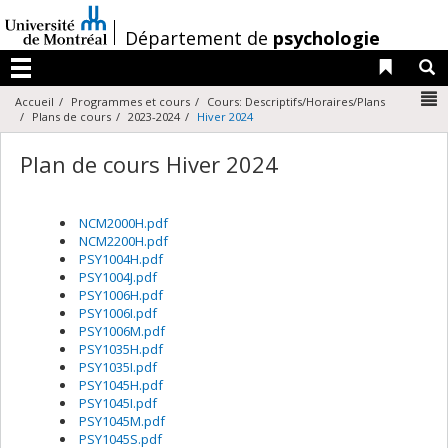
Passer
au
/
Département de
psychologie
contenu
Liens 
R
Menu
N
Accueil
Programmes et cours
Cours: Descriptifs/Horaires/Plans
Plans de cours
2023-2024
Hiver 2024
Plan de cours Hiver 2024
NCM2000H.pdf
NCM2200H.pdf
PSY1004H.pdf
PSY1004J.pdf
PSY1006H.pdf
PSY1006I.pdf
PSY1006M.pdf
PSY1035H.pdf
PSY1035I.pdf
PSY1045H.pdf
PSY1045I.pdf
PSY1045M.pdf
PSY1045S.pdf