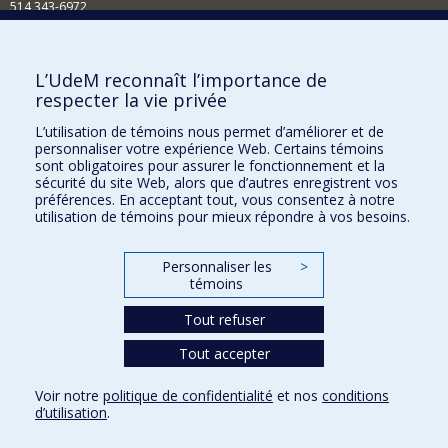
514 343-6972
Nouvelles et événements
Comment soutenir le Département?
L’UdeM reconnaît l’importance de
respecter la vie privée
BESOIN D'AIDE?
L’utilisation de témoins nous permet d’améliorer et de
Plan du site
personnaliser votre expérience Web. Certains témoins
Signaler une erreur
sont obligatoires pour assurer le fonctionnement et la
sécurité du site Web, alors que d’autres enregistrent vos
Accessibilité
préférences. En acceptant tout, vous consentez à notre
utilisation de témoins pour mieux répondre à vos besoins.
FACULTÉ DES ARTS ET DES SCIENCES
Nos départements et écoles
Personnaliser les
>
témoins
Nos centres d'études
Tout refuser
Nos programmes et cours
Tout accepter
Confidentialité
Voir notre
politique de confidentialité
et nos
conditions
Conditions d’utilisation
d’utilisation
.
Paramètres des témoins
Université de