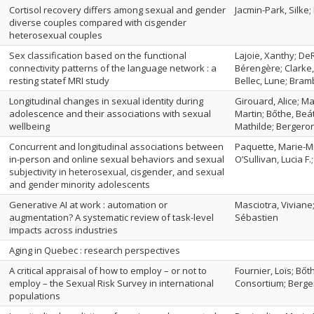
Cortisol recovery differs among sexual and gender
Jacmin-Park, Silke;
diverse couples compared with cisgender
heterosexual couples
Sex classification based on the functional
Lajoie, Xanthy; De
connectivity patterns of the language network : a
Bérengère; Clarke,
resting statef MRI study
Bellec, Lune; Bram
Longitudinal changes in sexual identity during
Girouard, Alice; Mar
adolescence and their associations with sexual
Martin; Bőthe, Beá
wellbeing
Mathilde; Bergero
Concurrent and longitudinal associations between
Paquette, Marie-Mi
in-person and online sexual behaviors and sexual
O’Sullivan, Lucia F
subjectivity in heterosexual, cisgender, and sexual
and gender minority adolescents
Generative AI at work : automation or
Masciotra, Viviane;
augmentation? A systematic review of task-level
Sébastien
impacts across industries
Aging in Quebec : research perspectives
A critical appraisal of how to employ – or not to
Fournier, Loïs; Bőt
employ – the Sexual Risk Survey in international
Consortium; Bergero
populations