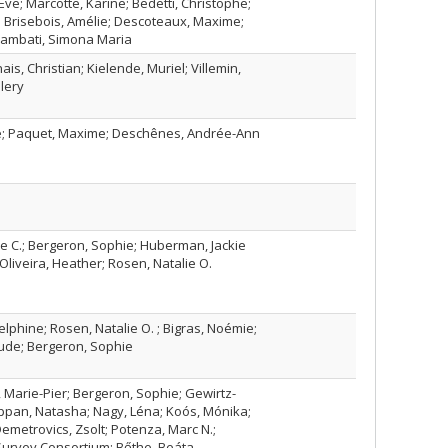
Ève; Marcotte, Karine; Bedetti, Christophe;
 Brisebois, Amélie; Descoteaux, Maxime;
Brambati, Simona Maria
ais, Christian; Kielende, Muriel; Villemin,
lery
e; Paquet, Maxime; Deschênes, Andrée-Ann
e C.; Bergeron, Sophie; Huberman, Jackie
; Oliveira, Heather; Rosen, Natalie O.
elphine; Rosen, Natalie O. ; Bigras, Noémie;
ude; Bergeron, Sophie
, Marie-Pier; Bergeron, Sophie; Gewirtz-
ppan, Natasha; Nagy, Léna; Koós, Mónika;
emetrovics, Zsolt; Potenza, Marc N.;
Survey Consortium; Bőthe, Beáta