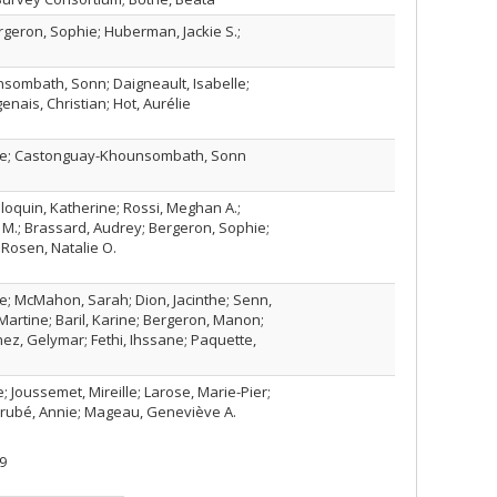
ergeron, Sophie; Huberman, Jackie S.;
ombath, Sonn; Daigneault, Isabelle;
enais, Christian; Hot, Aurélie
lle; Castonguay-Khounsombath, Sonn
loquin, Katherine; Rossi, Meghan A.;
M.; Brassard, Audrey; Bergeron, Sophie;
Rosen, Natalie O.
le; McMahon, Sarah; Dion, Jacinthe; Senn,
Martine; Baril, Karine; Bergeron, Manon;
hez, Gelymar; Fethi, Ihssane; Paquette,
; Joussemet, Mireille; Larose, Marie-Pier;
Bérubé, Annie; Mageau, Geneviève A.
9