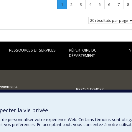
Page
.
Page
Page
Page
Page
Page
Page
Pa
1
2
3
4
5
6
7
8
Page
courante.
20 résultats par page
RESSOURCES ET SERVICES
RÉPERTOIRE DU
N
DÉPARTEMENT
événements
BESOIN D'AIDE?
utenir le Département?
Plan du site
Signaler une erreur
ecter la vie privée
Accessibilité
t de personnaliser votre expérience Web. Certains témoins sont oblig
ent vos préférences. En acceptant tout, vous consentez à notre utili