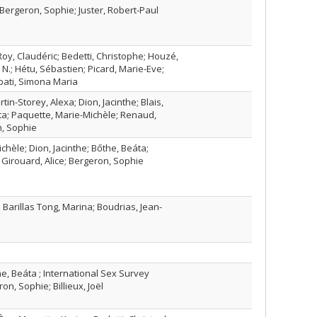
 Bergeron, Sophie; Juster, Robert-Paul
Roy, Claudéric; Bedetti, Christophe; Houzé,
 N.; Hétu, Sébastien; Picard, Marie-Eve;
bati, Simona Maria
tin-Storey, Alexa; Dion, Jacinthe; Blais,
ta; Paquette, Marie-Michèle; Renaud,
n, Sophie
chèle; Dion, Jacinthe; Bőthe, Beáta;
.; Girouard, Alice; Bergeron, Sophie
 Barillas Tong, Marina; Boudrias, Jean-
he, Beáta ; International Sex Survey
n, Sophie; Billieux, Joël