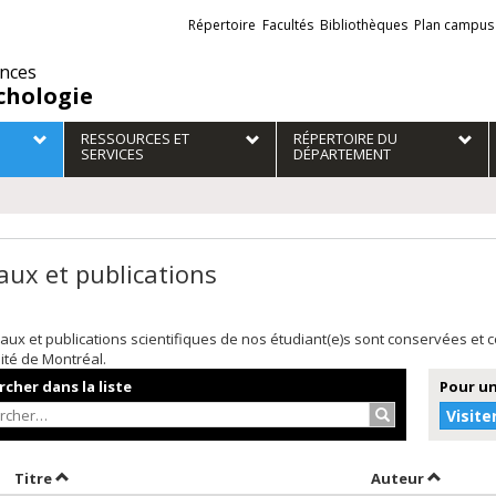
Liens
Répertoire
Facultés
Bibliothèques
Plan campus
externes
ences
chologie
RESSOURCES ET
RÉPERTOIRE DU
SERVICES
DÉPARTEMENT
aux et publications
aux et publications scientifiques de nos étudiant(e)s sont conservées et
sité de Montréal.
cher dans la liste
Pour un
Rechercher…
Visite
rier par date en ordre croissant
Trier par titre en ordre croissant
Trier par
Titre
Auteur