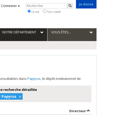
Je donne
Rechercher
Connexion
Rechercher
Ce site
Tout UdeM
NOTRE DÉPARTEMENT
VOUS ÊTES...
 consultables dans
Papyrus
, le dépôt institutionnel de
e recherche détaillée
r Papyrus
 auteur en ordre croissant
par contributeu
Directeur