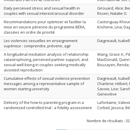
Daily perceived stress and sexual health in
Girouard, Alice; B
couples with sexual interest/arousal disorder
Rosen, Natalie O.
Recommandations pour optimiser et faciliter la
Castonguay-Khouns
mise en oeuvre pérenne du programme BÉRA,
Krichene, Lina; Dag
classées en ordre de priorité
Les violences sexuelles en enseignement
Daigneault, Isabe
supérieur : comprendre, prévenir, agir
A longitudinal mediation analysis of relationship
Wang, Grace A.; Pé
catastrophizing, perceived partner support, and
MacDonald, Quinn 
sexual well-being in couples seeking medically
Bouzayen, Renda; 
assisted reproduction
Cumulative effects of sexual violence prevention
Daigneault, Isabel
messages among a representative sample of
Charlene; Hébert, 
women starting university
Savoie, Lise; Sanc
Geneviève
Delivery of the how-to parenting program in a
Lafontaine, Valexie
randomized controlled trial : a fidelity assessment
Corbeil, Jessica; 
Nombre de résultats :
32