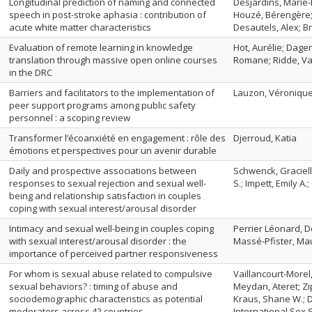
Longitudinal prediction of naming and connected
Desjardins, Marie-
speech in post-stroke aphasia : contribution of
Houzé, Bérengère;
acute white matter characteristics
Desautels, Alex; 
Evaluation of remote learning in knowledge
Hot, Aurélie; Dagen
translation through massive open online courses
Romane; Ridde, Va
in the DRC
Barriers and facilitators to the implementation of
Lauzon, Véroniqu
peer support programs among public safety
personnel : a scoping review
Transformer l’écoanxiété en engagement : rôle des
Djerroud, Katia
émotions et perspectives pour un avenir durable
Daily and prospective associations between
Schwenck, Graciell
responses to sexual rejection and sexual well-
S.; Impett, Emily A.
being and relationship satisfaction in couples
coping with sexual interest/arousal disorder
Intimacy and sexual well-being in couples coping
Perrier Léonard, D
with sexual interest/arousal disorder : the
Massé-Pfister, Ma
importance of perceived partner responsiveness
For whom is sexual abuse related to compulsive
Vaillancourt-Morel
sexual behaviors? : timing of abuse and
Meydan, Ateret; Zi
sociodemographic characteristics as potential
Kraus, Shane W.; D
moderators across 42 countries
International Sex 