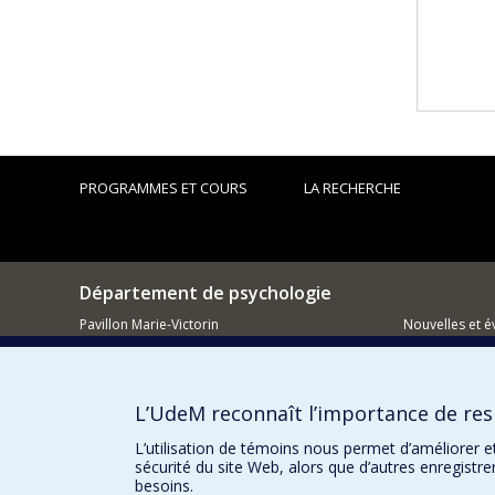
PROGRAMMES ET COURS
LA RECHERCHE
Département de psychologie
Pavillon Marie-Victorin
Nouvelles et 
90, avenue Vincent d'Indy
Montréal (QC)
Comment so
H2V 2S9
L’UdeM reconnaît l’importance de resp
514 343-6972
L’utilisation de témoins nous permet d’améliorer e
sécurité du site Web, alors que d’autres enregistr
besoins.