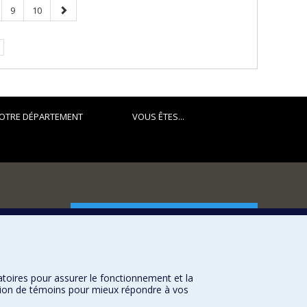
ge
Page
Page
Page
9
10
suivante
OTRE DÉPARTEMENT
VOUS ÊTES...
FACULTÉ DES ARTS ET DES SCIENCES
Nos départements et écoles
Nos centres d'études
atoires pour assurer le fonctionnement et la
Nos programmes et cours
sation de témoins pour mieux répondre à vos