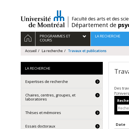
Passer
au
contenu
/
Faculté des arts et des sci
Département de
psy
Navigation
ACCUEIL
PROGRAMMES ET
LA RECHERCHE
principale
COURS
Accueil
La recherche
Travaux et publications
LA RECHERCHE
Trav
Expertises de recherche
Des trav
l’Univer
Chaires, centres, groupes, et
laboratoires
Recher
Thèses et mémoires
T
Date
Essais doctoraux