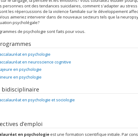
sur le langage, la pensée et les émotions? Vous souhaitez étudier pourq
s personnes ont des tendances suicidaires, comment s'adapter au stress
sont les répercussions de la violence familiale sur le développement affec
Vous aimeriez intervenir dans de nouveaux secteurs tels que la neurops
luation psycholégale?
grammes de psychologie sont faits pour vous.
programmes
accalauréat en psychologie
accalauréat en neuroscience cognitive
ajeure en psychologie
ineure en psychologie
bidisciplinaire
accalauréat en psychologie et sociologie
ectives d’emploi
alauréat en psychologie
est une formation scientifique initiale. Par con