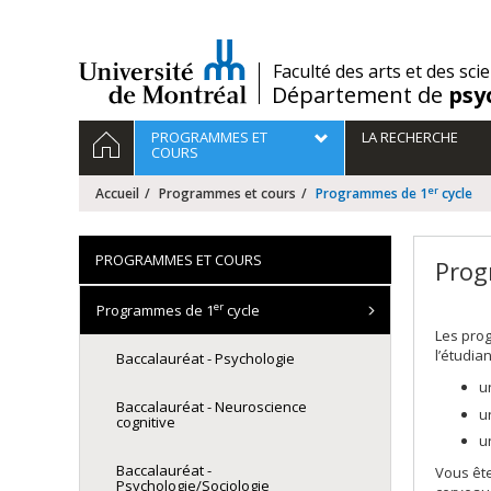
Passer
au
contenu
/
Faculté des arts et des sci
Département de
psy
Navigation
ACCUEIL
PROGRAMMES ET
LA RECHERCHE
principale
COURS
er
Accueil
Programmes et cours
Programmes de 1
cycle
PROGRAMMES ET COURS
Prog
er
Programmes de 1
cycle
Les pro
l’étudian
Baccalauréat - Psychologie
u
Baccalauréat - Neuroscience
u
cognitive
u
Baccalauréat -
Vous ête
Psychologie/Sociologie