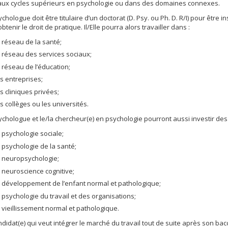
aux cycles supérieurs en psychologie ou dans des domaines connexes.
ychologue doit être titulaire d’un doctorat (D. Psy. ou Ph. D. R/I) pour êtr
btenir le droit de pratique. Il/Elle pourra alors travailler dans :
e réseau de la santé;
e réseau des services sociaux;
e réseau de l’éducation;
es entreprises;
es cliniques privées;
es collèges ou les universités.
ychologue et le/la chercheur(e) en psychologie pourront aussi investir des 
a psychologie sociale;
a psychologie de la santé;
a neuropsychologie;
a neuroscience cognitive;
e développement de l’enfant normal et pathologique;
a psychologie du travail et des organisations;
e vieillissement normal et pathologique.
ndidat(e) qui veut intégrer le marché du travail tout de suite après son b