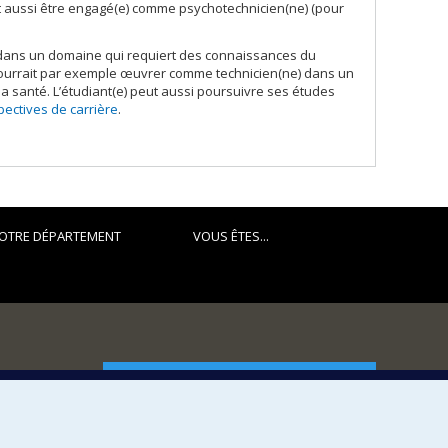
t aussi être engagé(e) comme psychotechnicien(ne) (pour
dans un domaine qui requiert des connaissances du
 pourrait par exemple œuvrer comme technicien(ne) dans un
 santé. L’étudiant(e) peut aussi poursuivre ses études
ectives de carrière
.
OTRE DÉPARTEMENT
VOUS ÊTES...
FACULTÉ DES ARTS ET DES SCIENCES
Nos départements et écoles
Nos centres d'études