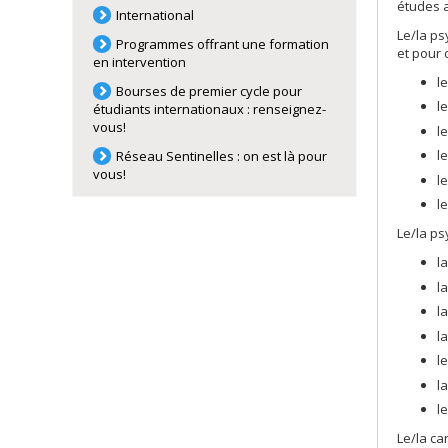
études 
International
Le/la ps
Programmes offrant une formation
et pour o
en intervention
l
Bourses de premier cycle pour
l
étudiants internationaux : renseignez-
vous!
l
l
Réseau Sentinelles : on est là pour
vous!
l
l
Le/la ps
l
l
l
l
l
l
l
Le/la ca