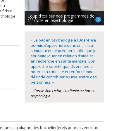
uoi
 ou
tif d'un
Coup d'œil sur nos programmes de
ychologie
er
1
cycle en psychologie
« Le bac en psychologie à l’UdeM m’a
permis d’apprendre dans un milieu
stimulant et de préciser le rôle que je
souhaite jouer en relation d’aide et
en recherche en santé mentale. Son
approche scientifique diversifiée a
nourri ma curiosité et renforcé mon
désir de contribuer au mieuxêtre des
personnes. »
– Carole-Ann Leduc, étudiante au bac en
psychologie
séquent, la plupart des bachelier(ère)s poursuivent leurs