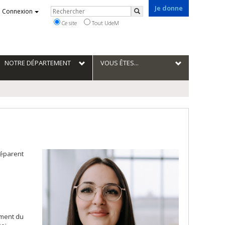
Je donne
Rechercher
Connexion
Rechercher
Ce site
Tout UdeM
NOTRE DÉPARTEMENT
VOUS ÊTES...
réparent
ement du