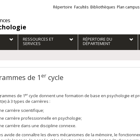
Liens
Répertoire
Facultés
Bibliothèques
Plan campus
externes
ences
chologie
RESSOURCES ET
RÉPERTOIRE DU
SERVICES
DÉPARTEMENT
er
rammes de 1
cycle
er
grammes de 1
cycle donnent une formation de base en psychologie et p
t(e) à 3 types de carrières :
ne carrière scientifique;
ne carrière professionnelle en psychologie;
ne carrière dans une discipline connexe.
s avide de connaître les divers mécanismes de la mémoire, le fonctionn