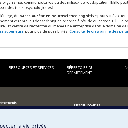
 organismes communautaires ou des milieux de réadaptation. Il/Elle peu
sser des tests psychologiques).
plômé(e) du
baccalauréat en neuroscience cognitive
pourrait évoluer 
nement cérébral ou des techniques propres à l’étude du cerveau. Il/Elle
ire, un centre de recherche ou même une entreprise dans le domaine de la
les supérieurs
, pour plus de possibilités.
Consulter le diagramme des persp
RESSOURCES ET SERVICES
RÉPERTOIRE DU
N
DÉPARTEMENT
événements
BESOIN D'AIDE?
utenir le Département?
Plan du site
Signaler une erreur
ecter la vie privée