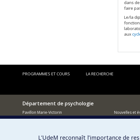
dans des
faire pa
Le/la di
fonction
laborato
aux
cyc
PROGRAMMES ET COURS
LA RECHERCHE
Département de psychologie
Pavillon Marie-Victorin
Nouvelles et 
90, avenue Vincent d'Indy
Montréal (QC)
Comment so
H2V 2S9
L’UdeM reconnaît l’importance de resp
514 343-6972