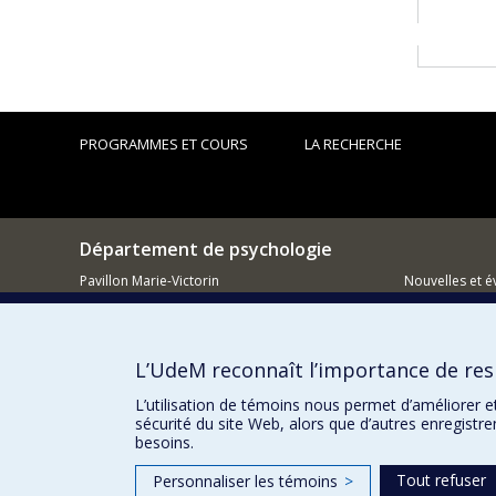
PROGRAMMES ET COURS
LA RECHERCHE
Département de psychologie
Pavillon Marie-Victorin
Nouvelles et 
90, avenue Vincent d'Indy
Montréal (QC)
Comment so
H2V 2S9
L’UdeM reconnaît l’importance de resp
514 343-6972
L’utilisation de témoins nous permet d’améliorer e
sécurité du site Web, alors que d’autres enregistr
besoins.
Tout refuser
Personnaliser les témoins
>