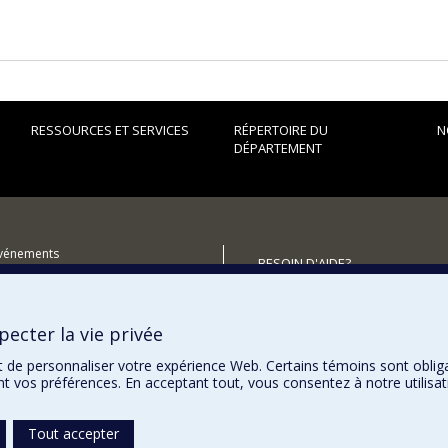
RESSOURCES ET SERVICES
RÉPERTOIRE DU
N
DÉPARTEMENT
événements
BESOIN D'AIDE?
utenir le Département?
Plan du site
Signaler une erreur
ecter la vie privée
Accessibilité
t de personnaliser votre expérience Web. Certains témoins sont oblig
ent vos préférences. En acceptant tout, vous consentez à notre utili
Tout accepter