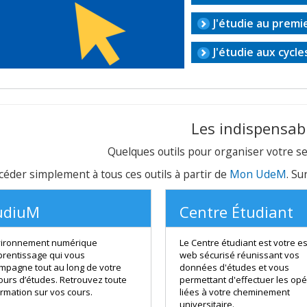
J'étudie au premi
J'étudie aux cycl
Les indispensab
Quelques outils pour organiser votre se
céder simplement à tous ces outils à partir de
Mon UdeM
. Su
udiuM
Centre Étudiant
tien à la réussite et
vironnement numérique
Le Centre étudiant est votre e
prentissage qui vous
web sécurisé réunissant vos
mpagne tout au long de votre
données d'études et vous
ours d’études. Retrouvez toute
permettant d'effectuer les opé
ormation sur vos cours.
liées à votre cheminement
universitaire.