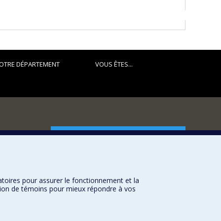
OTRE DÉPARTEMENT
VOUS ÊTES...
FACULTÉ DES ARTS ET DES SCIENCES
Nos départements et écoles
Nos centres d'études
atoires pour assurer le fonctionnement et la
Nos programmes et cours
sation de témoins pour mieux répondre à vos