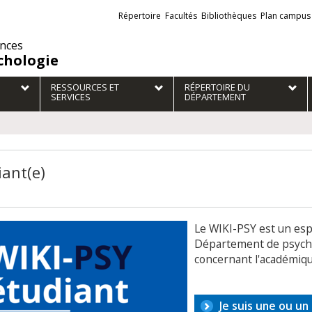
Liens
Répertoire
Facultés
Bibliothèques
Plan campus
externes
ences
chologie
RESSOURCES ET
RÉPERTOIRE DU
SERVICES
DÉPARTEMENT
iant(e)
Le WIKI-PSY est un esp
Département de psychol
concernant l'académiqu
Je suis une ou un