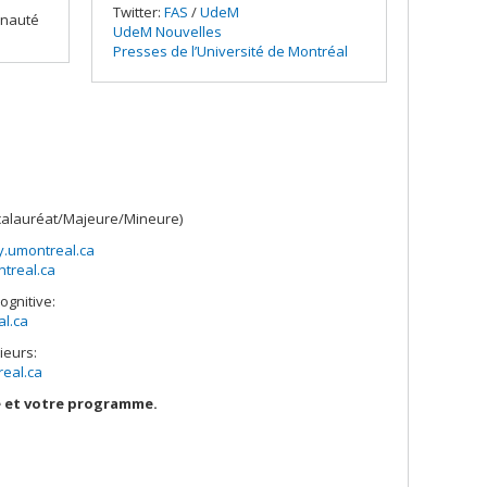
Twitter:
FAS
/
UdeM
unauté
UdeM Nouvelles
Presses de l’Université de Montréal
calauréat/Majeure/Mineure)
.umontreal.ca
treal.ca
ognitive:
l.ca
ieurs:
eal.ca
e et votre programme.