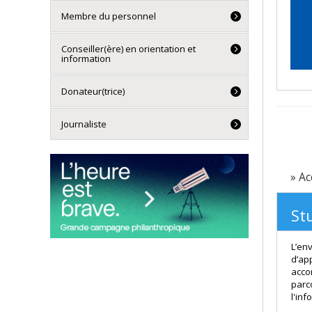
Membre du personnel
Conseiller(ère) en orientation et
information
Donateur(trice)
Journaliste
» Ac
St
Services de sou
psychologique
L’en
d’ap
acco
parc
l'inf