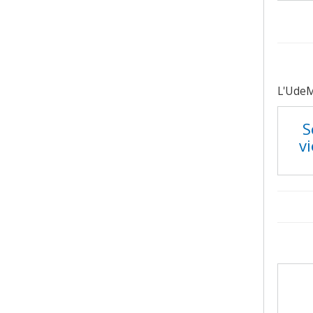
L'UdeM
S
v