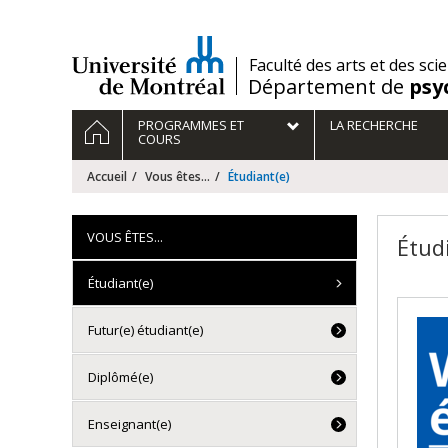
Passer
au
contenu
/
Faculté des arts et des sci
Département de
psy
Navigation
ACCUEIL
PROGRAMMES ET
LA RECHERCHE
principale
COURS
Accueil
Vous êtes...
Étudiant(e)
VOUS ÊTES...
Étud
Étudiant(e)
Futur(e) étudiant(e)
Diplômé(e)
Enseignant(e)