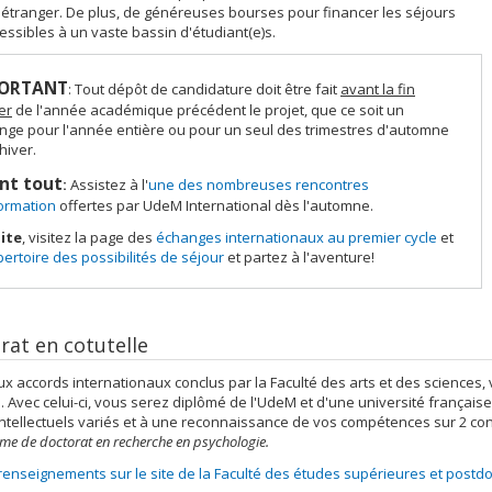
étranger. De plus, de généreuses bourses pour financer les séjours
essibles à un vaste bassin d'étudiant(e)s.
ORTANT
: Tout dépôt de candidature doit être fait
avant la fin
er
de l'année académique précédent le projet, que ce soit un
nge pour l'année entière ou pour un seul des trimestres d'automne
hiver.
nt tout
:
Assistez à l'
une des nombreuses rencontres
formation
offertes par UdeM International dès l'automne.
ite
, visitez la page des
échanges internationaux au premier cycle
et
pertoire des possibilités de séjour
et partez à l'aventure!
rat en cotutelle
x accords internationaux conclus par la Faculté des arts et des sciences, 
e. Avec celui-ci, vous serez diplômé de l'UdeM et d'une université françai
intellectuels variés et à une reconnaissance de vos compétences sur 2 co
e de doctorat en recherche en psychologie.
renseignements sur le site de la Faculté des études supérieures et postdo