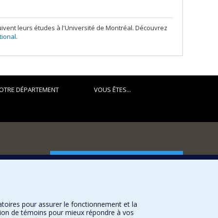
ivent leurs études à l'Université de Montréal. Découvrez
tional
.
OTRE DÉPARTEMENT
VOUS ÊTES...
FACULTÉ DES ARTS ET DES SCIENCES
Nos départements et écoles
Nos centres d'études
atoires pour assurer le fonctionnement et la
Nos programmes et cours
sation de témoins pour mieux répondre à vos