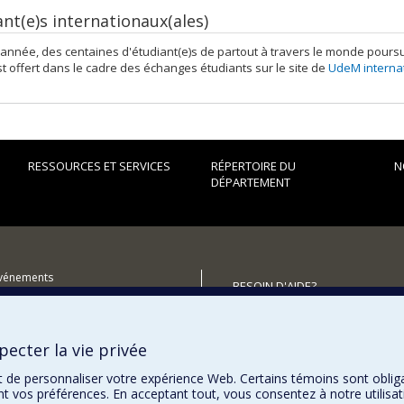
ant(e)s internationaux(ales)
nnée, des centaines d'étudiant(e)s de partout à travers le monde poursu
st offert dans le cadre des échanges étudiants sur le site de
UdeM interna
RESSOURCES ET SERVICES
RÉPERTOIRE DU
N
DÉPARTEMENT
événements
BESOIN D'AIDE?
utenir le Département?
Plan du site
Signaler une erreur
ecter la vie privée
Accessibilité
t de personnaliser votre expérience Web. Certains témoins sont oblig
ent vos préférences. En acceptant tout, vous consentez à notre utili