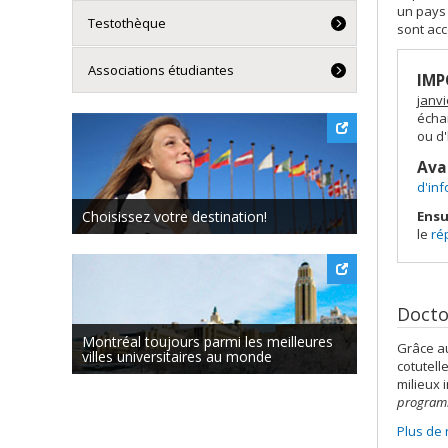
un pays 
Testothèque
sont acc
Associations étudiantes
IMP
janvi
écha
ou d'
Ava
d'in
Choisissez votre destination!
Ensu
le
ré
Docto
Montréal toujours parmi les meilleures
Grâce au
villes universitaires au monde
cotutell
milieux 
programm
Plus de 