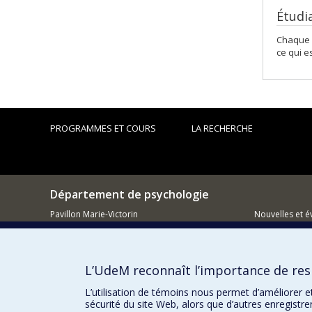
Étudi
Chaque a
ce qui e
PROGRAMMES ET COURS
LA RECHERCHE
Département de psychologie
Pavillon Marie-Victorin
Nouvelles et 
90, avenue Vincent d'Indy
Montréal (QC)
Comment so
H2V 2S9
L’UdeM reconnaît l’importance de resp
514 343-6972
L’utilisation de témoins nous permet d’améliorer e
sécurité du site Web, alors que d’autres enregistr