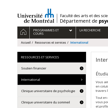
Passer
au
contenu
/
Faculté des arts et des sci
Département de
psy
Navigation
ACCUEIL
PROGRAMMES ET
LA RECHERCHE
principale
COURS
Accueil
Ressources et services
International
RESSOURCES ET SERVICES
Inte
Soutien financier
Étudi
International
Vous aim
en cotut
travers 
Clinique universitaire de psychologie
Tout en 
vous pou
Clinique universitaire du sommeil
et profi