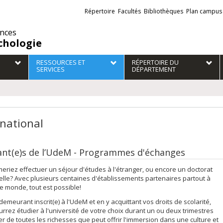
Liens
Répertoire
Facultés
Bibliothèques
Plan campus
externes
ences
chologie
RESSOURCES ET
RÉPERTOIRE DU
SERVICES
DÉPARTEMENT
rnational
ant(e)s de l’UdeM - Programmes d'échanges
eriez effectuer un séjour d'études à l'étranger, ou encore un doctorat
elle? Avec plusieurs centaines d'établissements partenaires partout à
le monde, tout est possible!
demeurant inscrit(e) à l'UdeM et en y acquittant vos droits de scolarité,
rrez étudier à l'université de votre choix durant un ou deux trimestres
ter de toutes les richesses que peut offrir l'immersion dans une culture et