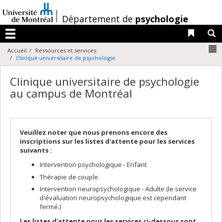
Passer
au
/
Département de
psychologie
contenu
Liens 
R
Menu
N
Accueil
Ressources et services
Clinique universitaire de psychologie
Clinique universitaire de psychologie
au campus de Montréal
Veuillez noter que nous prenons encore des
inscriptions sur les listes d'attente pour les services
suivants :
Intervention psychologique - Enfant
Thérapie de couple
Intervention neuropsychologique - Adulte (le service
d'évaluation neuropsychologique est cependant
fermé.)
Les listes d'attente pour les services ci-dessous sont