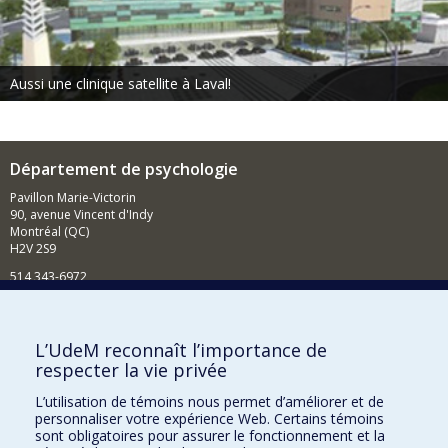
Aussi une clinique satellite à Laval!
Département de psychologie
Pavillon Marie-Victorin
90, avenue Vincent d'Indy
Montréal (QC)
H2V 2S9
514 343-6972
Nouvelles et événements
Comment soutenir le Département?
L’UdeM reconnaît l’importance de
respecter la vie privée
BESOIN D'AIDE?
L’utilisation de témoins nous permet d’améliorer et de
Plan du site
personnaliser votre expérience Web. Certains témoins
Signaler une erreur
sont obligatoires pour assurer le fonctionnement et la