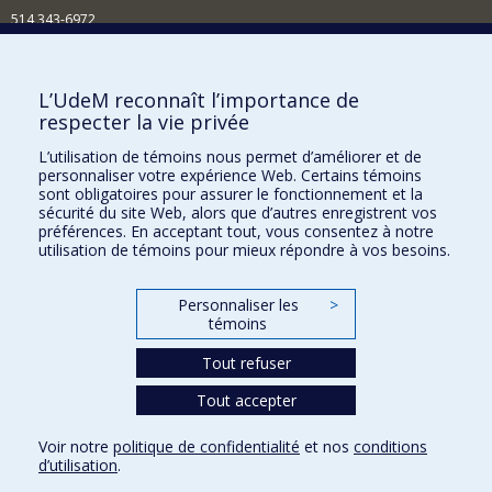
514 343-6972
Nouvelles et événements
Comment soutenir le Département?
L’UdeM reconnaît l’importance de
respecter la vie privée
BESOIN D'AIDE?
L’utilisation de témoins nous permet d’améliorer et de
Plan du site
personnaliser votre expérience Web. Certains témoins
Signaler une erreur
sont obligatoires pour assurer le fonctionnement et la
sécurité du site Web, alors que d’autres enregistrent vos
Accessibilité
préférences. En acceptant tout, vous consentez à notre
utilisation de témoins pour mieux répondre à vos besoins.
FACULTÉ DES ARTS ET DES SCIENCES
Nos départements et écoles
Personnaliser les
>
témoins
Nos centres d'études
Tout refuser
Nos programmes et cours
Tout accepter
Confidentialité
Voir notre
politique de confidentialité
et nos
conditions
Conditions d’utilisation
d’utilisation
.
Paramètres des témoins