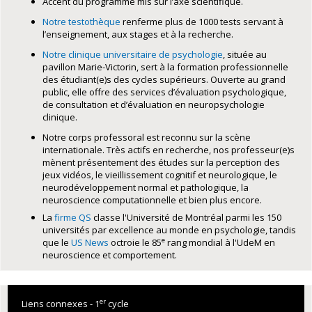
Accent du programme mis sur l’axe scientifique.
Notre testothèque
renferme plus de 1000 tests servant à
l’enseignement, aux stages et à la recherche.
Notre clinique universitaire de psychologie
, située au
pavillon Marie-Victorin, sert à la formation professionnelle
des étudiant(e)s des cycles supérieurs. Ouverte au grand
public, elle offre des services d’évaluation psychologique,
de consultation et d’évaluation en neuropsychologie
clinique.
Notre corps professoral est reconnu sur la scène
internationale. Très actifs en recherche, nos professeur(e)s
mènent présentement des études sur la perception des
jeux vidéos, le vieillissement cognitif et neurologique, le
neurodéveloppement normal et pathologique, la
neuroscience computationnelle et bien plus encore.
La
firme QS
classe l'Université de Montréal parmi les 150
universités par excellence au monde en psychologie, tandis
e
que le
US News
octroie le 85
rang mondial à l'UdeM en
neuroscience et comportement.
er
Liens connexes - 1
cycle