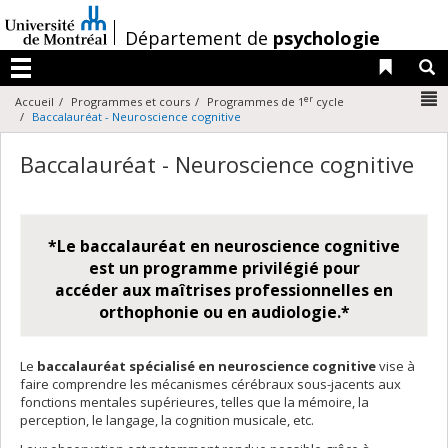
Passer
au
/
Département de
psychologie
contenu
Liens 
R
Menu
N
er
Accueil
Programmes et cours
Programmes de 1
cycle
Baccalauréat - Neuroscience cognitive
Baccalauréat - Neuroscience cognitive
*Le baccalauréat en neuroscience cognitive
est un programme privilégié pour
accéder aux maîtrises professionnelles en
orthophonie ou en audiologie.*
Le
baccalauréat spécialisé en neuroscience cognitive
vise à
faire comprendre les mécanismes cérébraux sous-jacents aux
fonctions mentales supérieures, telles que la mémoire, la
perception, le langage, la cognition musicale, etc.