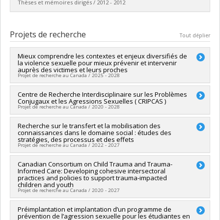
Lien vers le document dans Papyrus
Thèses et mémoires dirigés / 2012 - 2012
Diplômé(e) :
Giasson, Véronique
Cycle :
Doctorat
Projets de recherche
Tout déplier
Diplôme obtenu :
D. Psy.
Lien vers le document dans Papyrus
Mieux comprendre les contextes et enjeux diversifiés de
la violence sexuelle pour mieux prévenir et intervenir
auprès des victimes et leurs proches
Projet de recherche au Canada / 2025 - 2028
Chercheur principal :
Centre de Recherche Interdisciplinaire sur les Problèmes
Martine Hébert
Conjugaux et les Agressions Sexuelles ( CRIPCAS )
Co-chercheurs :
Isabelle Daigneault
Projet de recherche au Canada / 2020 - 2028
Sources de financement :
FRQSC/Fonds de recherche du
Québec - Société et culture (FQRSC)
Chercheur principal :
Recherche sur le transfert et la mobilisation des
Sophie Bergeron
,
Mireille Cyr
Programmes de subvention :
PVXXXXXX-(SE) Programme
connaissances dans le domaine social : études des
Co-chercheurs :
Jean-Yves Frappier
,
Antonio Zadra
,
Isabelle
Soutien aux équipes de recherche - Stade de développement
stratégies, des processus et des effets
Daigneault
,
Tania Lecomte
,
Katherine Péloquin
,
Marie-Ève
Projet de recherche au Canada / 2022 - 2027
: Renouvellement
Daspe
,
Jacinthe Dion
,
Delphine Collin-Vézina
,
Audrey
Brassard
,
Heather Beth Macintosh
,
Yvan Lussier
,
Geneviève
Chercheur principal :
Canadian Consortium on Child Trauma and Trauma-
Christian Dagenais
Paquette
,
Nicolas Berthelot
,
Stéphane Sabourin
,
Martine
Informed Care: Developing cohesive intersectoral
Co-chercheurs :
Jean-Sébastien Fallu
,
Isabelle Daigneault
,
practices and policies to support trauma-impacted
Hébert
,
Monique Tardif
,
Catherine Bégin
,
Claude Bélanger
,
Geneviève Carpentier
,
Lara Gautier
,
Martin Drapeau
,
Saliha
children and youth
Natacha Godbout
,
Mylène Fernet
,
Martin Blais
,
Sylvie Parent
Ziam
,
Mathieu Ouimet
,
Maman Abra Szidzo Joyce Dogba
,
Projet de recherche au Canada / 2020 - 2027
,
Claudia Savard
,
Chiaraa PIAZZESI
,
Marie-Pier Vaillancourt-
Johana Monthuy-Blanc
,
Francois Claveau
,
Julie Lane
,
Ariane
Morel
,
Alexa Martin
,
Alison Paradis
,
Noémie Carbonneau
Girard
,
Madeleine Lefebvre
,
Guillaume Fontaine
Chercheur principal :
Préimplantation et implantation d’un programme de
Delphine Collin-Vézina
Sources de financement :
FRQSC/Fonds de recherche du
prévention de l’agression sexuelle pour les étudiantes en
Sources de financement :
FRQSC/Fonds de recherche du
Co-chercheurs :
Denis Lafortune
,
Isabelle Daigneault
,