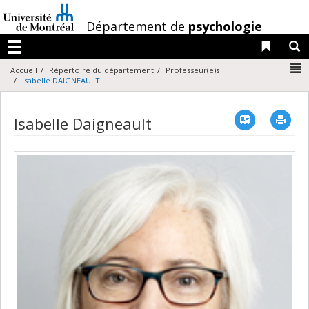
Passer
au
/
Département de
psychologie
contenu
Liens 
R
Menu
N
Accueil
Répertoire du département
Professeur(e)s
Isabelle DAIGNEAULT
Vcard
Imp
Isabelle Daigneault