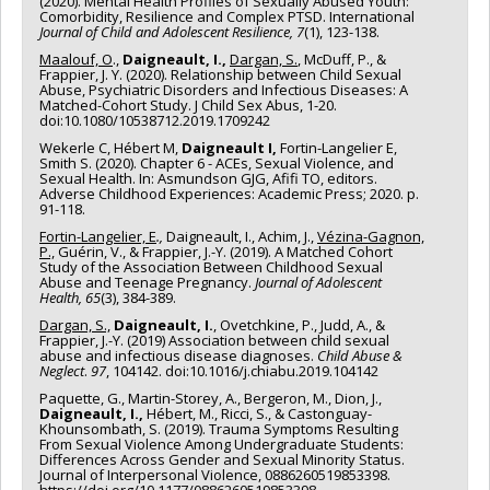
(2020). Mental Health Profiles of Sexually Abused Youth:
Comorbidity, Resilience and Complex PTSD. International
Journal of Child and Adolescent Resilience, 7
(1), 123-138.
Maalouf, O
.,
Daigneault, I.,
Dargan, S.
, McDuff, P., &
Frappier, J. Y. (2020). Relationship between Child Sexual
Abuse, Psychiatric Disorders and Infectious Diseases: A
Matched-Cohort Study. J Child Sex Abus, 1-20.
doi:10.1080/10538712.2019.1709242
Wekerle C, Hébert M,
Daigneault I,
Fortin-Langelier E,
Smith S. (2020). Chapter 6 - ACEs, Sexual Violence, and
Sexual Health. In: Asmundson GJG, Afifi TO, editors.
Adverse Childhood Experiences: Academic Press; 2020. p.
91-118.
Fortin-Langelier, E
.,
Daigneault, I., Achim, J.,
Vézina-Gagnon,
P.,
Guérin, V., & Frappier, J.-Y. (2019). A Matched Cohort
Study of the Association Between Childhood Sexual
Abuse and Teenage Pregnancy.
Journal of Adolescent
Health, 65
(3), 384-389.
Dargan, S.,
Daigneault, I.
, Ovetchkine, P., Judd, A., &
Frappier, J.-Y. (2019) Association between child sexual
abuse and infectious disease diagnoses.
Child Abuse &
Neglect
.
97
, 104142. doi:10.1016/j.chiabu.2019.104142
Paquette, G., Martin-Storey, A., Bergeron, M., Dion, J.,
Daigneault, I.,
Hébert, M., Ricci, S., & Castonguay-
Khounsombath, S. (2019). Trauma Symptoms Resulting
From Sexual Violence Among Undergraduate Students:
Differences Across Gender and Sexual Minority Status.
Journal of Interpersonal Violence, 0886260519853398.
https://doi.org/10.1177/0886260519853398