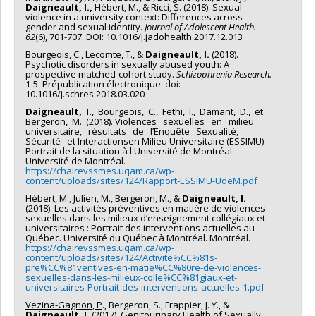
Daigneault, I.,
Hébert, M., & Ricci, S. (2018). Sexual
violence in a university context: Differences across
gender and sexual identity.
Journal of Adolescent Health.
62
(6), 701-707. DOI: 10.1016/j.jadohealth.2017.12.013
Bourgeois, C
., Lecomte, T., &
Daigneault, I.
(2018).
Psychotic disorders in sexually abused youth: A
prospective matched-cohort study.
Schizophrenia Research.
1-5. Prépublication électronique. doi:
10.1016/j.schres.2018.03.020
Daigneault, I.
,
Bourgeois, C.,
Fethi, I.,
Damant, D., et
Bergeron, M. (2018). Violences sexuelles en milieu
universitaire, résultats de l’Enquête Sexualité,
Sécurité et Interactionsen Milieu Universitaire (ESSIMU) :
Portrait de la situation à l'Université de Montréal.
Université de Montréal.
https://chairevssmes.uqam.ca/wp-
content/uploads/sites/124/Rapport-ESSIMU-UdeM.pdf
Hébert, M., Julien, M., Bergeron, M., &
Daigneault, I.
(2018). Les activités préventives en matière de violences
sexuelles dans les milieux d’enseignement collégiaux et
universitaires : Portrait des interventions actuelles au
Québec. Université du Québec à Montréal. Montréal.
https://chairevssmes.uqam.ca/wp-
content/uploads/sites/124/Activite%CC%81s-
pre%CC%81ventives-en-matie%CC%80re-de-violences-
sexuelles-dans-les-milieux-colle%CC%81giaux-et-
universitaires-Portrait-des-interventions-actuelles-1.pdf
Vezina-Gagnon, P
., Bergeron, S., Frappier, J. Y., &
Daigneault, I.
(2017). Genitourinary Health of Sexually