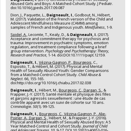
Abused Girls and Boys: A Matched-Cohort Study. J Pediatr.
doi:10.1016/j.jpeds.2017.09.087
Dion, J., Paquette, L.,
Daigneault, I
., Godbout, N., Hébert,
M. (2017). Validation of the French version of the Child and
Adolescent Mindfulness Measure (CAMM) among
samples of French and Indigenous youth.
Mindfulness
, 1-9.
Spidel, A.,
Lecomte, T., Kealy, D., &
Daigneault, I.
(2017).
Acceptance and commitment therapy for psychosis and
trauma: Improvement in psychiatric symptoms, emotion
regulation, and treatment compliance following a brief
group intervention.
Psychology and Psychotherapy: Theory,
Research and Practice
, 1-14. doi:DOI:10.1111/papt.12159.
Daigneault, I.
,
Vézina-Gagnon, P., Bourgeois,
C.,
Esposito, T., & Hébert, M. (2017). Physical and Mental
Health of Sexually Abused Youth: Gender Comparisons
from a Matched-Control Cohort Study.
Child Abuse &
Neglect
. 66, 155-165.
doi:http://doi.org/10.1016/j.chiabu.2017.02.038
Daigneault, I.
, Hébert, M.,
Bourgeois, C., Dargan, S.
, &
Frappier, J.-Y. (2017). Santé mentale et physique des filles
et garçons agressés sexuellement : une étude de cas
contrôle apparié avec un suivi de cohorte sur 10 ans.
Criminologie. 50
(1). 99-125.
Daigneault, I.,
Bourgeois, C., Vézina-Gagnon, P., Alie-
Poirier, A., Dargan, S
., Hébert, M., & Frappier, J.-Y. (2016).
Physical and Mental Health of Sexually Abused Boys: A 5
Year Matched-Control and Cohort Study.
Journal of Child
and Adolescent Trauma
.
10
, 9-17. DOI 10.1007/s40653-016-