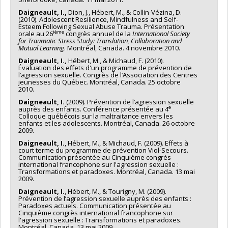
Daigneault, I.,
Dion, J., Hébert, M., & Collin-Vézina, D.
(2010). Adolescent Resilience, Mindfulness and Self-
Esteem Following Sexual Abuse Trauma. Présentation
ième
orale au 26
congrès annuel de la
International Society
for Traumatic Stress Study: Translation, Collaboration and
Mutual Learning
. Montréal, Canada. 4 novembre 2010.
Daigneault, I.,
Hébert, M., & Michaud, F. (2010).
Évaluation des effets d'un programme de prévention de
l’agression sexuelle. Congrès de l’Association des Centres
jeunesses du Québec. Montréal, Canada. 25 octobre
2010.
Daigneault, I.
(2009). Prévention de l’agression sexuelle
e
auprès des enfants. Conférence présentée au 4
Colloque québécois sur la maltraitance envers les
enfants et les adolescents. Montréal, Canada. 26 octobre
2009.
Daigneault, I.
, Hébert, M., & Michaud, F. (2009). Effets à
court terme du programme de prévention Viol-Secours.
Communication présentée au Cinquième congrès
international francophone sur l'agression sexuelle :
Transformations et paradoxes. Montréal, Canada. 13 mai
2009.
Daigneault, I.
, Hébert, M., & Tourigny, M. (2009).
Prévention de l’agression sexuelle auprès des enfants :
Paradoxes actuels. Communication présentée au
Cinquième congrès international francophone sur
l'agression sexuelle : Transformations et paradoxes.
Montréal, Canada. 13 mai 2009.