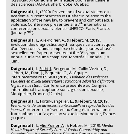
des sciences (ACFAS), Sherbrooke, Québec.
Daigneault, I.,
(2020). Prevention of sexual violence in
academia: current practices in Quebec in relation to the
application of the new law to prevent and combat sexual
th
violence. Conférence présentée à la 7
international
conference on sexual violence. UNESCO. Paris, France.
th
(January 7
).
Daigneault, I.,
Alie-Poirier, A.,
& Hébert, M. (2019).
Évolution des diagnostics psychiatriques caractéristiques
d’un éventuel trauma complexe chez des jeunes abusés
e
sexuellement Paper presented at the 3
symposium
annuel sur le trauma complexe. Montréal, Canada. (18
juin).
Daigneault, I
.,
Fethi, I.,
Bergeron, M., Collin-Vézina, D.,
Hébert, M., Dion, J., Paquette, G., & l’équipe
interuniversitaire ESSIMU (2019).
Évolution des violences
sexuelles en milieu universitaire : variations selon les définitions,
le genre et le statut
. Conférence présentée au Congrès
international francophone sur l’agression sexuelle,
Montpellier, France. (12 juin.)
Daigneault, I.,
Fortin-Langelier, É.,
& Hébert, M. (2019).
Événements de vie adverses, santé sexuelle et reproductive des
jeunes.
Conférence présentée au Congrès international
francophone sur l’agression sexuelle, Montpellier, France.
(13 juin)
Daigneault, I.
,
Alie-Poirier, A.,
& Hébert, M. (2019).
Mental
Health Profiles of Sexually Abused Youth: Comorbidity and
Complex Post-traumatic Stress Disorder
. Paper presented at