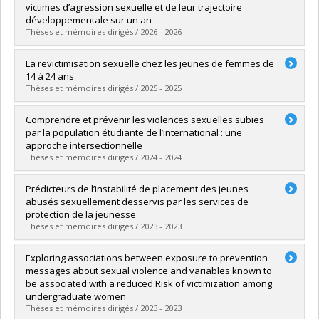
Cycle :
Doctorat
victimes d’agression sexuelle et de leur trajectoire
Diplôme obtenu :
Ph. D.
développementale sur un an
Lien vers le document dans Papyrus
Thèses et mémoires dirigés / 2026 - 2026
Diplômé(e) :
Cossette-Côté, Flavie
La revictimisation sexuelle chez les jeunes de femmes de
Cycle :
Doctorat
14 à 24 ans
Diplôme obtenu :
Ph. D.
Thèses et mémoires dirigés / 2025 - 2025
Lien vers le document dans Papyrus
Diplômé(e) :
Pognon, Queeny
Comprendre et prévenir les violences sexuelles subies
Cycle :
Doctorat
par la population étudiante de l’international : une
Diplôme obtenu :
Ph. D.
approche intersectionnelle
Lien vers le document dans Papyrus
Thèses et mémoires dirigés / 2024 - 2024
Diplômé(e) :
Fethi, Ihssane
Prédicteurs de l’instabilité de placement des jeunes
Cycle :
Doctorat
abusés sexuellement desservis par les services de
Diplôme obtenu :
Ph. D.
protection de la jeunesse
Lien vers le document dans Papyrus
Thèses et mémoires dirigés / 2023 - 2023
Diplômé(e) :
Gendron-Cloutier, Lauranne
Exploring associations between exposure to prevention
Cycle :
Doctorat
messages about sexual violence and variables known to
Diplôme obtenu :
D. Psy.
be associated with a reduced Risk of victimization among
Lien vers le document dans Papyrus
undergraduate women
Thèses et mémoires dirigés / 2023 - 2023