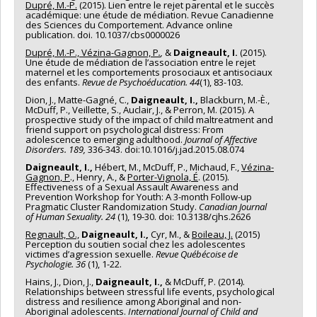
Dupré, M.-P.
(2015). Lien entre le rejet parental et le succès
académique: une étude de médiation. Revue Canadienne
des Sciences du Comportement. Advance online
publication. doi. 10.1037/cbs0000026
Dupré, M.-P., Vézina-Gagnon, P
.
,
&
Daigneault, I.
(2015).
Une étude de médiation de l’association entre le rejet
maternel et les comportements prosociaux et antisociaux
des enfants.
Revue de Psychoéducation. 44
(1), 83-103
.
Dion, J., Matte-Gagné, C.,
Daigneault, I.,
Blackburn, M.-È.,
McDuff, P., Veillette, S., Auclair, J., & Perron, M. (2015). A
prospective study of the impact of child maltreatment and
friend support on psychological distress: From
adolescence to emerging adulthood.
Journal of Affective
Disorders. 189,
336-343. doi:10.1016/j.jad.2015.08.074
Daigneault, I.,
Hébert, M., McDuff, P., Michaud, F.,
Vézina-
Gagnon, P
., Henry, A., &
Porter-Vignola, É
. (2015).
Effectiveness of a Sexual Assault Awareness and
Prevention Workshop for Youth: A 3-month Follow-up
Pragmatic Cluster Randomization Study.
Canadian Journal
of Human Sexuality. 24
(1), 19-30. doi: 10.3138/cjhs.2626
Regnault, O.,
Daigneault, I.,
Cyr, M., &
Boileau, J.
(2015)
Perception du soutien social chez les adolescentes
victimes d’agression sexuelle.
Revue Québécoise de
Psychologie. 36
(1), 1-22.
Hains, J., Dion, J.,
Daigneault, I.,
& McDuff, P. (2014).
Relationships between stressful life events, psychological
distress and resilience among Aboriginal and non-
Aboriginal adolescents.
International Journal of Child and