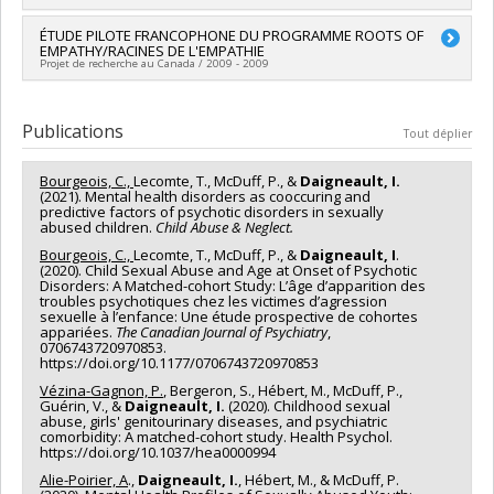
Québec - Société et culture (FQRSC)
Trocme
,
Sharon Bond
,
Heather Beth Macintosh
,
Yvan Lussier
Programmes de subvention :
PV113813-(NP) Programme
,
Geneviève Paquette
,
Marc Tourigny
,
Sébastien Bouchard
,
Chercheur principal :
ÉTUDE PILOTE FRANCOPHONE DU PROGRAMME ROOTS OF
Isabelle Daigneault
d'établissement de nouveaux professeurs-chercheurs
EMPATHY/RACINES DE L'EMPATHIE
Francine Bronsard
,
Gérald Côté
,
Norman Epstein
,
Julie
Projet de recherche au Canada / 2009 - 2009
Granger
,
Joly Huguette
,
Lucie Joyal
,
Marie-France Lafontaine
,
Michael Lamb
,
Fabien Michaud
,
Nicole Perreault
,
Alain
Chercheur principal :
Isabelle Daigneault
Perron
,
William Pinsof
,
Claudia Tremblay
,
Stéphane
Publications
Sabourin
,
Martine Hébert
,
Catherine Bégin
,
Francine Lavoie
,
Tout déplier
Lina Normandin
,
Carole Ratté
,
Claude Bélanger
,
Sophie
Boucher
,
Natacha Godbout
Bourgeois, C.,
Lecomte, T., McDuff, P., &
Daigneault, I.
Sources de financement :
FRQSC/Fonds de recherche du
(2021). Mental health disorders as cooccuring and
predictive factors of psychotic disorders in sexually
Québec - Société et culture (FQRSC)
abused children.
Child Abuse & Neglect.
Programmes de subvention :
PV129894-(RG) Programme
Regroupements stratégiques
Bourgeois, C.,
Lecomte, T., McDuff, P., &
Daigneault, I
.
(2020). Child Sexual Abuse and Age at Onset of Psychotic
Disorders: A Matched-cohort Study: L’âge d’apparition des
troubles psychotiques chez les victimes d’agression
sexuelle à l’enfance: Une étude prospective de cohortes
appariées.
The Canadian Journal of Psychiatry
,
0706743720970853.
https://doi.org/10.1177/0706743720970853
Vézina-Gagnon, P.
, Bergeron, S., Hébert, M., McDuff, P.,
Guérin, V., &
Daigneault, I.
(2020). Childhood sexual
abuse, girls' genitourinary diseases, and psychiatric
comorbidity: A matched-cohort study. Health Psychol.
https://doi.org/10.1037/hea0000994
Alie-Poirier, A
.,
Daigneault, I.
, Hébert, M., & McDuff, P.