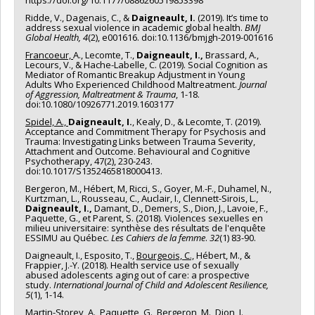
Ridde, V., Dagenais, C., &
Daigneault, I.
(2019). It’s time to
address sexual violence in academic global health.
BMJ
Global Health, 4
(2), e001616. doi:10.1136/bmjgh-2019-001616
Francoeur,
A., Lecomte, T.,
Daigneault, I.,
Brassard, A.,
Lecours, V., & Hache-Labelle, C. (2019). Social Cognition as
Mediator of Romantic Breakup Adjustment in Young
Adults Who Experienced Childhood Maltreatment.
Journal
of Aggression, Maltreatment & Trauma
, 1-18.
doi:10.1080/10926771.2019.1603177
Spidel, A.,
Daigneault, I.
, Kealy, D., & Lecomte, T. (2019).
Acceptance and Commitment Therapy for Psychosis and
Trauma: Investigating Links between Trauma Severity,
Attachment and Outcome. Behavioural and Cognitive
Psychotherapy, 47(2), 230-243.
doi:10.1017/S1352465818000413.
Bergeron, M., Hébert, M, Ricci, S., Goyer, M.-F., Duhamel, N.,
Kurtzman, L., Rousseau, C., Auclair, I., Clennett-Sirois, L.,
Daigneault, I.,
Damant, D., Demers, S., Dion, J., Lavoie, F.,
Paquette, G., et Parent, S. (2018). Violences sexuelles en
milieu universitaire: synthèse des résultats de l'enquête
ESSIMU au Québec.
Les Cahiers de la femme
.
32
(1) 83-90.
Daigneault, I., Esposito, T.,
Bourgeois, C.,
Hébert, M., &
Frappier, J.-Y. (2018). Health service use of sexually
abused adolescents aging out of care: a prospective
study.
International Journal of Child and Adolescent Resilience,
5
(1), 1-14.
Martin-Storey, A., Paquette, G., Bergeron, M., Dion, J.,