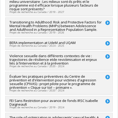
Québec - Société et culture (FQRSC)
milieu universitaire : Les milieux sont-ils prêts et le
Québec - Société et culture (FQRSC)
Isabelle Ouellet-Morin
,
Steve Geoffrion
programme est-il efficace lorsque plusieurs facteurs de
Programmes de subvention :
PV129894-(RG) Programme
Programmes de subvention :
PVXXXXXX-(SE) Programme
Sources de financement :
CRSH/Conseil de recherches en
risque sont présents?
Regroupements stratégiques
Soutien aux équipes de recherche - Stade de développement
Projet de recherche au Canada / 2019 - 2027
sciences humaines du Canada
: Renouvellement
Programmes de subvention :
PV128152-Subvention de
Chercheur principal :
Transitioning to Adulthood: Risk and Protective Factors for
Isabelle Daigneault
partenariat
Mental Health Problems (MHPs) between Adolescence
Co-chercheurs :
Christian Dagenais
,
Jacinthe Dion
,
Marie-
and Adulthood in a Representative Population Sample.
Andrée Pelland
,
Geneviève Paquette
,
Martine Hébert
,
Projet de recherche au Canada / 2019 - 2026
Manon Bergeron
,
Sylvie Parent
,
Charlene Senn
,
Karine Baril
,
Lise Savoie
Chercheur principal :
BERA implementation at UdeM and UQAM
Marie-Claude Geoffroy
Sources de financement :
IRSC/Instituts de recherche en
Projet de recherche au Canada / 2024 - 2025
Co-chercheurs :
Richard Ernest Tremblay
,
Sylvana Côté
,
santé du Canada
Isabelle Daigneault
,
Isabelle Ouellet-Morin
Programmes de subvention :
PVXXXXXX-(PJT) Subvention
Sources de financement :
Violence sexuelle dans différents contextes de vie :
University of Windsor
Sources de financement :
IRSC/Instituts de recherche en
trajectoires de résilience etde revictimisation et enjeux
Projet
Programmes de subvention :
santé du Canada
liés à l’intervention et à la prévention
Programmes de subvention :
PVXXXXXX-(PJT) Subvention
Projet de recherche au Canada / 2020 - 2024
Projet
Chercheur principal :
Évaluer les pratiques préventives du Centre de
Martine Hébert
prévention et d'intervention pour victimes d'agression
Co-chercheurs :
Isabelle Daigneault
sexuelle (CPIVAS) : projet pilote pour le programme de
Sources de financement :
FRQSC/Fonds de recherche du
prévention « Clique sur toi! -- primaire ».
Québec - Société et culture (FQRSC)
Projet de recherche au Canada / 2020 - 2024
Programmes de subvention :
PVXXXXXX-(SE) Programme
Soutien aux équipes de recherche - Stade de développement
Chercheur principal :
FEI Sans Restriction pour avance de fonds IRSC Isabelle
Isabelle Daigneault
Daigneault
: Renouvellement
Co-chercheurs :
Martine Hébert
Projet de recherche au Canada / 2019 - 2024
Sources de financement :
CRSH/Conseil de recherches en
sciences humaines du Canada
Chercheur principal :
The role of victimization in adolescents' sexual health: A
Isabelle Daigneault