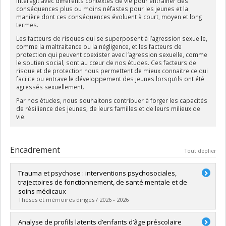
interagit avec différents contextes de vie pour entrainer des
conséquences plus ou moins néfastes pour les jeunes et la
manière dont ces conséquences évoluent à court, moyen et long
termes.
Les facteurs de risques qui se superposent à l’agression sexuelle,
comme la maltraitance ou la négligence, et les facteurs de
protection qui peuvent coexister avec l’agression sexuelle, comme
le soutien social, sont au cœur de nos études. Ces facteurs de
risque et de protection nous permettent de mieux connaitre ce qui
facilite ou entrave le développement des jeunes lorsqu’ils ont été
agressés sexuellement.
Par nos études, nous souhaitons contribuer à forger les capacités
de résilience des jeunes, de leurs familles et de leurs milieux de
vie.
Encadrement
Tout déplier
Trauma et psychose : interventions psychosociales,
trajectoires de fonctionnement, de santé mentale et de
soins médicaux
Thèses et mémoires dirigés / 2026 - 2026
Diplômé(e) :
Abou Chabake, Sara
Analyse de profils latents d’enfants d’âge préscolaire