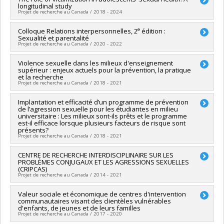
Programmes de subvention :
PVXXXXXX-Subvention
longitudinal study
Sources de financement :
Université de Montréal
d'engagement partenarial
Projet de recherche au Canada / 2018 - 2024
Programmes de subvention :
e
Chercheur principal :
Colloque Relations interpersonnelles, 2
Sophie Bergeron
édition :
Sexualité et parentalité
Co-chercheurs :
Isabelle Daigneault
,
Jacinthe Dion
,
Marc
Projet de recherche au Canada / 2020 - 2022
Steben
,
Martine Hébert
,
Natacha Godbout
,
Martin Blais
,
Lucia O'Sullivan
,
Aleksandar Stulhofer
Chercheur principal :
Violence sexuelle dans les milieux d'enseignement
Mireille Cyr
Sources de financement :
IRSC/Instituts de recherche en
supérieur : enjeux actuels pour la prévention, la pratique
Co-chercheurs :
Isabelle Daigneault
,
Jacinthe Dion
,
Audrey
santé du Canada
et la recherche
Brassard
,
Natacha Godbout
,
Marie-Pier Vaillancourt-Morel
,
Projet de recherche au Canada / 2018 - 2021
Programmes de subvention :
PVXXXXXX-(PJT) Subvention
Alison Paradis
Projet
Sources de financement :
CRSH/Conseil de recherches en
Chercheur principal :
Implantation et efficacité d’un programme de prévention
Manon Bergeron
sciences humaines du Canada
de l’agression sexuelle pour les étudiantes en milieu
Co-chercheurs :
Isabelle Daigneault
universitaire : Les milieux sont-ils prêts et le programme
Programmes de subvention :
PV152160-Subvention
Sources de financement :
CRSH/Conseil de recherches en
est-il efficace lorsque plusieurs facteurs de risque sont
Connexion
sciences humaines du Canada
présents?
Projet de recherche au Canada / 2018 - 2021
Programmes de subvention :
PV128152-Subvention de
partenariat
Chercheur principal :
CENTRE DE RECHERCHE INTERDISCIPLINAIRE SUR LES
Isabelle Daigneault
PROBLÈMES CONJUGAUX ET LES AGRESSIONS SEXUELLES
Co-chercheurs :
Christian Dagenais
,
Jacinthe Dion
,
(CRIPCAS)
Geneviève Paquette
,
Martine Hébert
,
Manon Bergeron
,
Projet de recherche au Canada / 2014 - 2021
Charlene Senn
,
Karine Baril
Sources de financement :
IRSC/Instituts de recherche en
Chercheur principal :
Valeur sociale et économique de centres d'intervention
Mireille Cyr
santé du Canada
communautaires visant des clientèles vulnérables
Co-chercheurs :
Jean-Yves Frappier
,
Antonio Zadra
,
Sophie
d'enfants, de jeunes et de leurs familles
Programmes de subvention :
PVXXXXXX-(PJT) Subvention
Bergeron
,
Isabelle Daigneault
,
Tania Lecomte
,
Anne-Claude
Projet de recherche au Canada / 2017 - 2020
Projet
Bernard-Bonnin
,
Claire Allard-Dansereau
,
Katherine