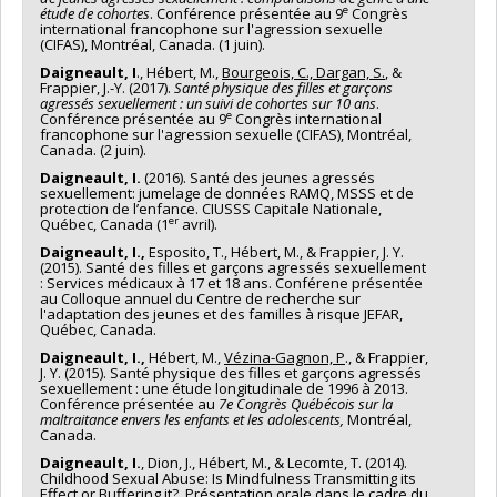
e
étude de cohortes
. Conférence présentée au 9
Congrès
international francophone sur l'agression sexuelle
(CIFAS), Montréal, Canada. (1 juin).
Daigneault, I
., Hébert, M.,
Bourgeois, C., Dargan, S.
, &
Frappier, J.-Y. (2017).
Santé physique des filles et garçons
agressés sexuellement : un suivi de cohortes sur 10 ans
.
e
Conférence présentée au 9
Congrès international
francophone sur l'agression sexuelle (CIFAS), Montréal,
Canada. (2 juin).
Daigneault, I.
(2016). Santé des jeunes agressés
sexuellement: jumelage de données RAMQ, MSSS et de
protection de l’enfance. CIUSSS Capitale Nationale,
er
Québec, Canada (1
avril).
Daigneault, I.,
Esposito, T., Hébert, M., & Frappier, J. Y.
(2015). Santé des filles et garçons agressés sexuellement
: Services médicaux à 17 et 18 ans. Conférene présentée
au Colloque annuel du Centre de recherche sur
l'adaptation des jeunes et des familles à risque JEFAR,
Québec, Canada.
Daigneault, I.,
Hébert, M.,
Vézina-Gagnon, P
., & Frappier,
J. Y. (2015). Santé physique des filles et garçons agressés
sexuellement : une étude longitudinale de 1996 à 2013.
Conférence présentée au
7e Congrès Québécois sur la
maltraitance envers les enfants et les adolescents,
Montréal,
Canada.
Daigneault, I.
, Dion, J., Hébert, M., & Lecomte, T. (2014).
Childhood Sexual Abuse: Is Mindfulness Transmitting its
Effect or Buffering it?. Présentation orale dans le cadre du