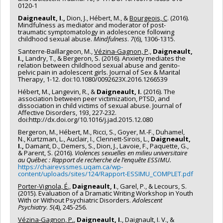
0120-1
Daigneault, I.,
Dion, J., Hébert, M., &
Bourgeois, C
. (2016).
Mindfulness as mediator and moderator of post-
traumatic symptomatology in adolescence following
childhood sexual abuse.
Mindfulness
.
7
(6), 1306-1315.
Santerre-Baillargeon, M.,
Vézina-Gagnon, P
.,
Daigneault,
I.,
Landry, T., & Bergeron, S. (2016). Anxiety mediates the
relation between childhood sexual abuse and genito-
pelvic pain in adolescent girls. Journal of Sex & Marital
Therapy, 1-12. doi:10.1080/0092623X.2016.1266539
Hébert, M., Langevin, R., &
Daigneault, I.
(2016). The
association between peer victimization, PTSD, and
dissociation in child victims of sexual abuse. Journal of
Affective Disorders, 193, 227-232.
doi:http://dx.doi.org/10.1016/j.jad.2015.12.080
Bergeron, M., Hébert, M., Ricci, S., Goyer, M.-F., Duhamel,
N., Kurtzman, L., Auclair, I., Clennett-Sirois, L.,
Daigneault,
I.,
Damant, D., Demers, S., Dion, J., Lavoie, F., Paquette, G.,
& Parent, S. (2016).
Violences sexuelles en milieu universitaire
au Québec : Rapport de recherche de l’enquête ESSIMU.
https://chairevssmes.uqam.ca/wp-
content/uploads/sites/124/Rapport-ESSIMU_COMPLET.pdf
Porter-Vignola, É.,
Daigneault, I
., Garel, P., & Lecours, S.
(2015). Evaluation of a Dramatic Writing Workshop in Youth
With or Without Psychiatric Disorders.
Adolescent
Psychiatry
.
5
(4), 245-256.
Vézina-Gagnon, P.
,
Daigneault, I.
, Daignault, I. V., &