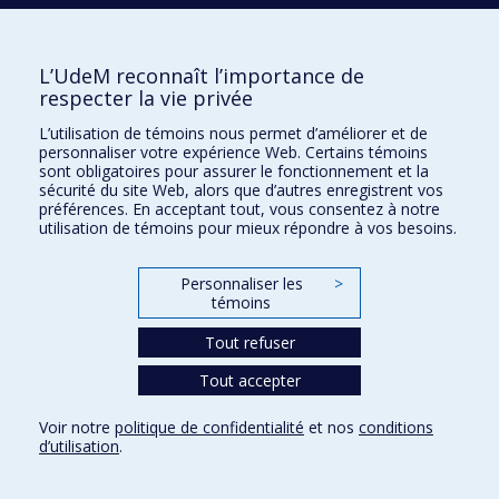
ARGUIN
Martin
L’UdeM reconnaît l’importance de
respecter la vie privée
L’utilisation de témoins nous permet d’améliorer et de
B
personnaliser votre expérience Web. Certains témoins
sont obligatoires pour assurer le fonctionnement et la
BAKHTIARI
Shahab
sécurité du site Web, alors que d’autres enregistrent vos
préférences. En acceptant tout, vous consentez à notre
utilisation de témoins pour mieux répondre à vos besoins.
BEAUCHAMP
Miriam
Personnaliser les
>
témoins
BÉLIVEAU
Marie-Julie
Tout refuser
Tout accepter
BELLEC
Lune
Voir notre
politique de confidentialité
et nos
conditions
d’utilisation
.
BELLEVILLE
Sylvie