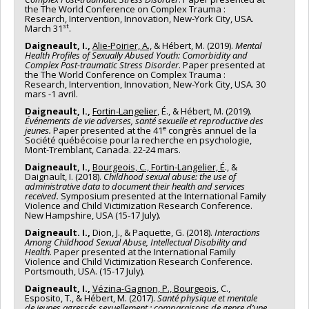
the The World Conference on Complex Trauma :
Research, Intervention, Innovation, New-York City, USA.
st
March 31
.
Daigneault, I.,
Alie-Poirier, A.,
& Hébert, M. (2019).
Mental
Health Profiles of Sexually Abused Youth: Comorbidity and
Complex Post-traumatic Stress Disorder
. Paper presented at
the The World Conference on Complex Trauma :
Research, Intervention, Innovation, New-York City, USA. 30
mars -1 avril.
Daigneault, I.,
Fortin-Langelier
, É., & Hébert, M. (2019).
Événements de vie adverses, santé sexuelle et reproductive des
e
jeunes.
Paper presented at the 41
congrès annuel de la
Société québécoise pour la recherche en psychologie,
Mont-Tremblant, Canada. 22-24 mars.
Daigneault, I.,
Bourgeois, C., Fortin-Langelier, É
., &
Daignault, I. (2018).
Childhood sexual abuse: the use of
administrative data to document their health and services
received.
Symposium presented at the International Family
Violence and Child Victimization Research Conference.
New Hampshire, USA (15-17 July).
Daigneault. I.,
Dion, J., & Paquette, G. (2018).
Interactions
Among Childhood Sexual Abuse, Intellectual Disability and
Health.
Paper presented at the International Family
Violence and Child Victimization Research Conference.
Portsmouth, USA. (15-17 July).
Daigneault, I.,
Vézina-Gagnon, P., Bourgeois
, C.,
Esposito, T., & Hébert, M. (2017).
Santé physique et mentale
de jeunes agressés sexuellement : comparaisons de genre d’une