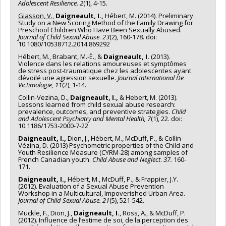
Adolescent Resilience. 2
(1), 4-15
.
Giasson, V.,
Daigneault, I.,
Hébert, M. (2014). Preliminary
Study on a New Scoring Method of the Family Drawing for
Preschool Children Who Have Been Sexually Abused.
Journal of Child Sexual Abuse
.
23
(2), 160-178. doi:
10.1080/10538712.2014.869292
Hébert, M., Brabant, M.-È., &
Daigneault, I.
(2013).
Violence dans les relations amoureuses et symptômes
de stress post-traumatique chez les adolescentes ayant
dévoilé une agression sexuelle.
Journal International De
Victimologie, 11
(2), 1-14.
Collin-Vezina, D.,
Daigneault, I.,
& Hebert, M. (2013).
Lessons learned from child sexual abuse research:
prevalence, outcomes, and preventive strategies.
Child
and Adolescent Psychiatry and Mental Health, 7
(1), 22. doi:
10.1186/1753-2000-7-22
Daigneault, I.,
Dion, J., Hébert, M., McDuff, P., & Collin-
Vézina, D. (2013) Psychometric properties of the Child and
Youth Resilience Measure (CYRM-28) among samples of
French Canadian youth.
Child Abuse and Neglect
.
37.
160-
171.
Daigneault, I.,
Hébert, M., McDuff, P., & Frappier, J.Y.
(2012). Evaluation of a Sexual Abuse Prevention
Workshop in a Multicultural, Impoverished Urban Area.
Journal of Child Sexual Abuse.
21
(5), 521-542.
Muckle, F., Dion, J.,
Daigneault, I.
, Ross, A., & McDuff, P.
(2012). Influence de l’estime de soi, de la perception des