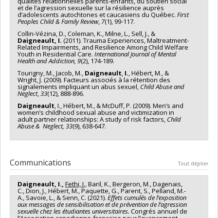
qualités relationnelles parents-enfants, du soutien social
et de l’agression sexuelle sur la résilience auprès
d’adolescents autochtones et caucasiens du Québec.
First
Peoples Child & Family Review
,
7
(1), 99-117.
Collin-Vézina, D., Coleman, K., Milne, L., Sell, J., &
Daigneault, I.
(2011). Trauma Experiences, Maltreatment-
Related Impairments, and Resilience Among Child Welfare
Youth in Residential Care.
International Journal of Mental
Health and Addiction, 9
(2), 174-189.
Tourigny, M., Jacob, M.,
Daigneault
,
I.
, Hébert, M., &
Wright, J. (2009). Facteurs associés à la ré­ten­­tion des
signalements impliquant un abus sexuel,
Child Abuse and
Neglect
,
33
(12), 888-896.
Daigneault
, I., Hébert, M., & McDuff, P. (2009). Men’s and
women’s childhood sexual abuse and victim­ization in
adult partner relationships: A study of risk factors,
Child
Abuse & Neglect, 33
(9), 638-647.
Communications
Tout déplier
Daigneault, I.,
Fethi, I.,
Baril, K., Bergeron, M., Dagenais,
C., Dion, J., Hébert, M., Paquette, G., Parent, S., Pelland, M.-
A., Savoie, L., & Senn, C. (2021).
Effets cumulés de l’exposition
aux messages de sensibilisation et de prévention de l’agression
sexuelle chez les étudiantes universitaires.
Congrés annuel de
l’Association canadienne-française pour l’avancement