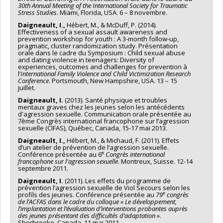
30th Annual Meeting of the International Society for Traumatic
Stress Studies
. Miami, Florida, USA. 6 – 8 novembre.
Daigneault, I.,
Hébert, M., & McDuff, P. (2014).
Effectiveness of a sexual assault awareness and
prevention workshop for youth : A 3-month follow-up,
pragmatic, cluster randomization study. Présentation
orale dans le cadre du Symposium : Child sexual abuse
and dating violence in teenagers: Diversity of
experiences, outcomes and challenges for prevention à
l’
International Family Violence and Child Victimization Research
Conference
. Portsmouth, New Hampshire, USA. 13 – 15
juillet.
Daigneault, I.
(2013). Santé physique et troubles
mentaux graves chez les jeunes selon les antécédents
d'agression sexuelle. Communication orale présentée au
7ème Congrès international francophone sur l’agression
sexuelle (CIFAS), Québec, Canada, 15-17 mai 2013.
Daigneault, I.,
Hébert, M., & Michaud, F. (2011). Effets
d’un atelier de prévention de l’agression sexuelle.
e
Conférence présentée au 6
Congrès international
francophone sur l'agression sexuelle
. Montreux, Suisse. 12-14
septembre 2011.
Daigneault, I.
(2011). Les effets du programme de
prévention l’agression sexuelle de Viol Secours selon les
e
profils des jeunes. Conférence présentée au
79
congrès
de l’ACFAS dans le cadre du colloque « Le développement,
l’implantation et l’évaluation d’interventions probantes auprès
des jeunes présentant des difficultés d’adaptation
».
Sherbrooke, Canada. 11 mai 2011.