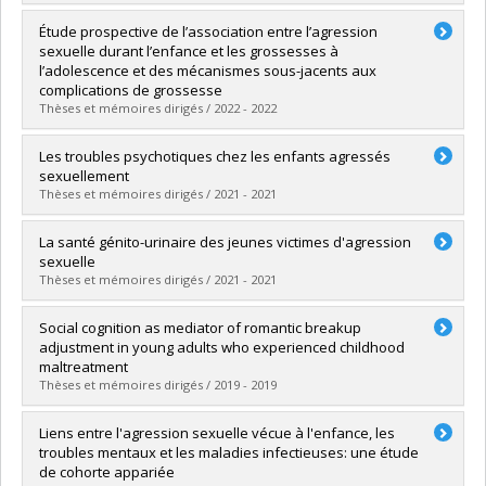
Diplômé(e) :
Sanchez, Gelymar
Étude prospective de l’association entre l’agression
Cycle :
Doctorat
sexuelle durant l’enfance et les grossesses à
Diplôme obtenu :
D. Psy.
l’adolescence et des mécanismes sous-jacents aux
Lien vers le document dans Papyrus
complications de grossesse
Thèses et mémoires dirigés / 2022 - 2022
Diplômé(e) :
Fortin-Langelier, Elisabeth
Les troubles psychotiques chez les enfants agressés
Cycle :
Doctorat
sexuellement
Diplôme obtenu :
Ph. D.
Thèses et mémoires dirigés / 2021 - 2021
Lien vers le document dans Papyrus
Diplômé(e) :
Bourgeois, Catherine
La santé génito-urinaire des jeunes victimes d'agression
Cycle :
Doctorat
sexuelle
Diplôme obtenu :
Ph. D.
Thèses et mémoires dirigés / 2021 - 2021
Lien vers le document dans Papyrus
Diplômé(e) :
Vézina-Gagnon, Pascale
Social cognition as mediator of romantic breakup
Cycle :
Doctorat
adjustment in young adults who experienced childhood
Diplôme obtenu :
Ph. D.
maltreatment
Lien vers le document dans Papyrus
Thèses et mémoires dirigés / 2019 - 2019
Diplômé(e) :
Francoeur, Audrey
Liens entre l'agression sexuelle vécue à l'enfance, les
Cycle :
Maîtrise
troubles mentaux et les maladies infectieuses: une étude
Diplôme obtenu :
M. Sc.
de cohorte appariée