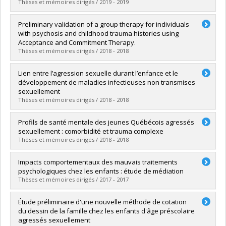
Lien vers le document dans Papyrus
Thèses et mémoires dirigés / 2019 - 2019
Diplômé(e) :
Maalouf, Oulma
Preliminary validation of a group therapy for individuals
Cycle :
Doctorat
with psychosis and childhood trauma histories using
Diplôme obtenu :
D. Psy.
Acceptance and Commitment Therapy.
Lien vers le document dans Papyrus
Thèses et mémoires dirigés / 2018 - 2018
Diplômé(e) :
Spidel, Alicia
Lien entre l’agression sexuelle durant l’enfance et le
Cycle :
Doctorat
développement de maladies infectieuses non transmises
Diplôme obtenu :
Ph. D.
sexuellement
Lien vers le document dans Papyrus
Thèses et mémoires dirigés / 2018 - 2018
Diplômé(e) :
Dargan, Sonia
Profils de santé mentale des jeunes Québécois agressés
Cycle :
Doctorat
sexuellement : comorbidité et trauma complexe
Diplôme obtenu :
D. Psy.
Thèses et mémoires dirigés / 2018 - 2018
Lien vers le document dans Papyrus
Diplômé(e) :
Alie Poirier, Alexane
Impacts comportementaux des mauvais traitements
Cycle :
Doctorat
psychologiques chez les enfants : étude de médiation
Diplôme obtenu :
D. Psy.
Thèses et mémoires dirigés / 2017 - 2017
Lien vers le document dans Papyrus
Diplômé(e) :
Dupré, Marie-Pier
Étude préliminaire d'une nouvelle méthode de cotation
Cycle :
Maîtrise
du dessin de la famille chez les enfants d'âge préscolaire
Diplôme obtenu :
M. Sc.
agressés sexuellement