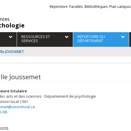
Liens
Répertoire
Facultés
Bibliothèques
Plan campus
externes
ences
chologie
RESSOURCES ET
RÉPERTOIRE DU
SERVICES
DÉPARTEMENT
ille JOUSSEMET
ille Joussemet
eure titulaire
des arts et des sciences - Département de psychologie
ctorin
local C361
emet@umontreal.ca
-5745
tions