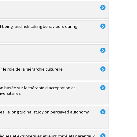
ll-being, and risk-taking behaviours during
le rôle de la hiérarchie culturelle
on basée sur la thérapie d'acceptation et
versitaires
ries : a longitudinal study on perceived autonomy
insèques et extrinsèques et leurs corrélats parentaux