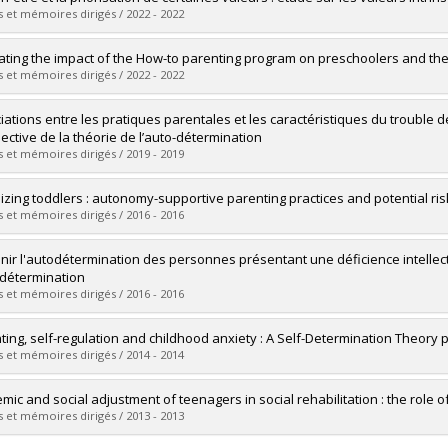
 :
Doctorat
 et mémoires dirigés / 2022 - 2022
ôme obtenu :
Ph. D.
vers le document dans Papyrus
mé(e) :
Tessier, Jeanne
ating the impact of the How-to parenting program on preschoolers and their
 :
Doctorat
 et mémoires dirigés / 2022 - 2022
ôme obtenu :
Ph. D.
vers le document dans Papyrus
mé(e) :
Corbeil, Jessica
iations entre les pratiques parentales et les caractéristiques du trouble de 
 :
Doctorat
ective de la théorie de l’auto-détermination
ôme obtenu :
D. Psy.
 et mémoires dirigés / 2019 - 2019
vers le document dans Papyrus
mé(e) :
Armour, Jessie-Ann
lizing toddlers : autonomy-supportive parenting practices and potential ris
 :
Doctorat
 et mémoires dirigés / 2016 - 2016
ôme obtenu :
Ph. D.
vers le document dans Papyrus
mé(e) :
Andreadakis, Eftichia
nir l'autodétermination des personnes présentant une déficience intellectu
 :
Doctorat
odétermination
ôme obtenu :
Ph. D.
 et mémoires dirigés / 2016 - 2016
vers le document dans Papyrus
mé(e) :
Emond Pelletier, Julie
ting, self-regulation and childhood anxiety : A Self-Determination Theory 
 :
Doctorat
 et mémoires dirigés / 2014 - 2014
ôme obtenu :
Ph. D.
vers le document dans Papyrus
mé(e) :
Laurin, Julie C.
mic and social adjustment of teenagers in social rehabilitation : the role 
 :
Doctorat
 et mémoires dirigés / 2013 - 2013
ôme obtenu :
Ph. D.