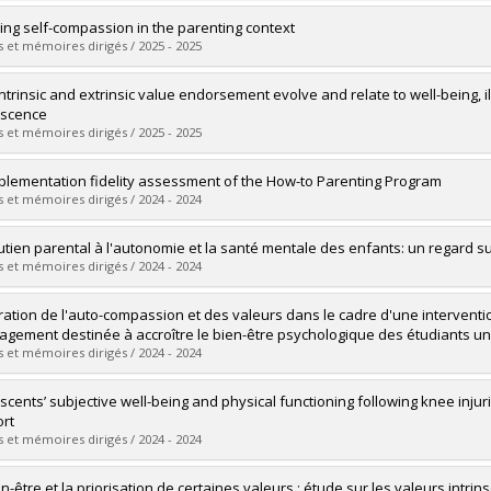
mé(e) :
Lafontaine, Catherine
ing self-compassion in the parenting context
 :
Maîtrise
 et mémoires dirigés / 2025 - 2025
ôme obtenu :
M. Sc.
vers le document dans Papyrus
mé(e) :
Varin, Rose
ntrinsic and extrinsic value endorsement evolve and relate to well-being, i
 :
Doctorat
escence
ôme obtenu :
Ph. D.
 et mémoires dirigés / 2025 - 2025
vers le document dans Papyrus
mé(e) :
Martinelli, Gabrielle
plementation fidelity assessment of the How-to Parenting Program
 :
Doctorat
 et mémoires dirigés / 2024 - 2024
ôme obtenu :
Ph. D.
vers le document dans Papyrus
mé(e) :
Lafontaine, Valexie
utien parental à l'autonomie et la santé mentale des enfants: un regard sur 
 :
Doctorat
 et mémoires dirigés / 2024 - 2024
ôme obtenu :
D. Psy.
vers le document dans Papyrus
mé(e) :
Saïb, Naïla
ration de l'auto-compassion et des valeurs dans le cadre d'une interventi
 :
Doctorat
agement destinée à accroître le bien-être psychologique des étudiants uni
ôme obtenu :
Ph. D.
 et mémoires dirigés / 2024 - 2024
vers le document dans Papyrus
mé(e) :
Hontoy, Lysa-Marie
scents’ subjective well-being and physical functioning following knee inju
 :
Doctorat
rt
ôme obtenu :
Ph. D.
 et mémoires dirigés / 2024 - 2024
vers le document dans Papyrus
mé(e) :
Chougui, Khadidja
en-être et la priorisation de certaines valeurs : étude sur les valeurs intr