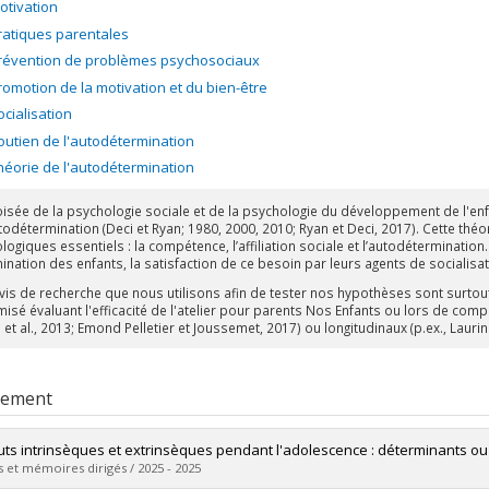
otivation
ratiques parentales
révention de problèmes psychosociaux
romotion de la motivation et du bien-être
ocialisation
outien de l'autodétermination
héorie de l'autodétermination
roisée de la psychologie sociale et de la psychologie du développement de l'e
todétermination (Deci et Ryan; 1980, 2000, 2010; Ryan et Deci, 2017). Cette théo
ogiques essentiels : la compétence, l’affiliation sociale et l’autodétermination
ination des enfants, la satisfaction de ce besoin par leurs agents de socialis
vis de recherche que nous utilisons afin de tester nos hypothèses sont surto
isé évaluant l'efficacité de l'atelier pour parents Nos Enfants ou lors de comp
et al., 2013; Emond Pelletier et Joussemet, 2017) ou longitudinaux (p.ex., Laurin 
rement
uts intrinsèques et extrinsèques pendant l'adolescence : déterminants o
 et mémoires dirigés / 2025 - 2025