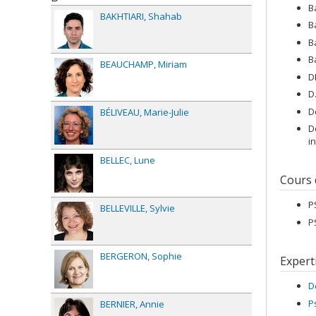
B
BAKHTIARI
Shahab
B
B
B
BEAUCHAMP
Miriam
D
D
D
BÉLIVEAU
Marie-Julie
D
i
BELLEC
Lune
Cours
P
BELLEVILLE
Sylvie
P
BERGERON
Sophie
Expert
D
P
BERNIER
Annie