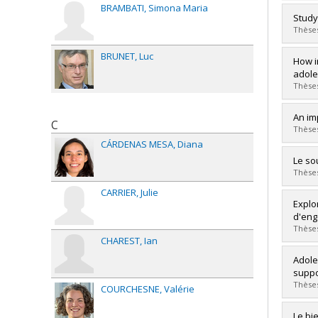
BRAMBATI
Simona Maria
Diplô
Study
Cycle
Thèses
Dipl
Lien 
BRUNET
Luc
Diplô
How i
Cycle
adol
Dipl
Thèses
Lien 
Diplô
An im
C
Cycle
Thèses
Dipl
CÁRDENAS MESA
Diana
Lien 
Diplô
Le so
Cycle
Thèses
Dipl
CARRIER
Julie
Lien 
Diplô
Explo
Cycle
d'eng
Dipl
Thèses
Lien 
CHAREST
Ian
Diplô
Adole
Cycle
suppo
Dipl
Thèses
COURCHESNE
Valérie
Lien 
Diplô
Le bi