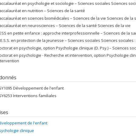
accalauréat en psychologie et sociologie – Sciences sociales Sciences socia
accalauréat en nutrition – Sciences de la santé
accalauréat en sciences biomédicales – Sciences de la vie Sciences de la 
accalauréat en neurosciences – Sciences de la santé Sciences de la vie
ESS en petite enfance : approche interprofessionnelle – Sciences de la sa
.E.S.S. en protection de la jeunesse – Sciences sociales Sciences sociales :
octorat en psychologie, option Psychologie clinique (D. Psy.) – Sciences soc
octorat en psychologie - Recherche et intervention, option Psychologie clini
ntervention
 donnés
SY1095 Développement de l'enfant
SY6253 Interventions familiales
ises
éveloppement de l'enfant
sychologie clinique