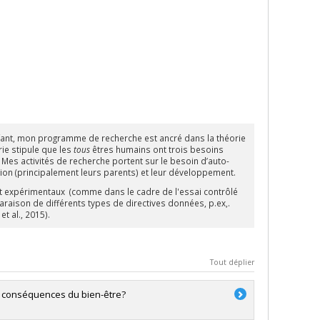
nfant, mon programme de recherche est ancré dans la théorie
rie stipule que les
tous
êtres humains ont trois besoins
. Mes activités de recherche portent sur le besoin d’auto-
ation (principalement leurs parents) et leur développement.
ut expérimentaux (comme dans le cadre de l'essai contrôlé
araison de différents types de directives données, p.ex,.
et al., 2015).
Tout déplier
u conséquences du bien-être?