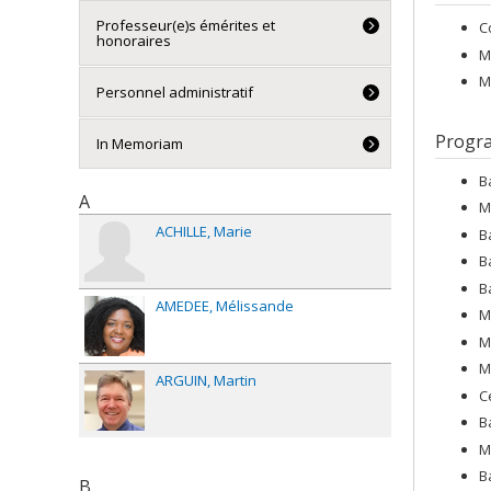
Professeur(e)s émérites et
C
honoraires
M
M
Personnel administratif
Progr
In Memoriam
B
A
M
ACHILLE
Marie
B
B
B
AMEDEE
Mélissande
M
M
M
ARGUIN
Martin
C
B
M
B
B