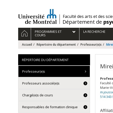
Passer
au
contenu
/
Faculté des arts et des sci
Département de
psy
Navigation
ACCUEIL
PROGRAMMES ET
LA RECHERCHE
principale
COURS
Accueil
Répertoire du département
Professeur(e)s
Mire
RÉPERTOIRE DU DÉPARTEMENT
Mire
Professeur(e)s
Profess
Faculté 
Professeurs associé(e)s
Marie-Vi
m.jouss
Chargé(e)s de cours
514 343
Responsables de formation clinique
Affilia