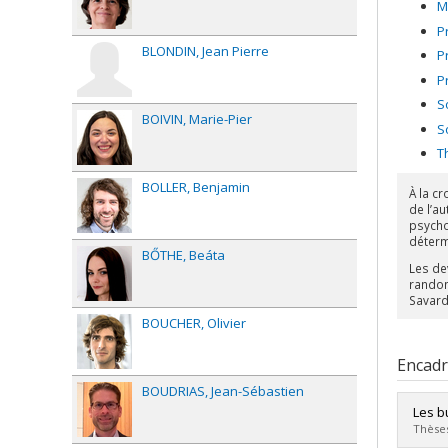
M
P
BLONDIN
Jean Pierre
P
P
S
BOIVIN
Marie-Pier
S
T
BOLLER
Benjamin
À la c
de l’au
psychol
déterm
BŐTHE
Beáta
Les de
random
Savard 
BOUCHER
Olivier
Encad
BOUDRIAS
Jean-Sébastien
Les b
Thèses