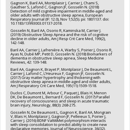
Gagnon K, Baril AA, Montplaisir J, Carrier J, Chami S,
Gauthier S, Lafond C, Gagnon JF, Gosselin N. (2018)
Detection of mild cognitive impairment in middle-aged and
older adults with obstructive sleep apnea, European
Respiratory Journal (IF: 12.0), Nov 1;52(5). pii: 1801137. doi:
10.1183/13993003.01137-2018.
Gosselin N, Baril AA, Osorio R, Kaminska M, Carrier J.
(2019) Obstructive Sleep Apnea and the risk of cognitive
decline in older adults, Am J Resp Crit Care Med, 199(2),
142-148.
Baril AA, Carrier J, Lafrenière A, Warby S, Poirier J, Osorio R,
Ayas N, Dubé MP, Petit D, Gosselin N. (2018) Biomarkers of
dementia in obstructive sleep apnea, Sleep Medicine
Reviews, 42: 139-148.
Baril AA, Gagnon K, Brayet P, Montplaisir J, De Beaumont L,
Carrier J, Lafond C, L’Heureux F, Gagnon JF, Gosselin N.
(2017) Gray matter hypertrophy and thickening with
obstructive sleep apnea in middle-aged and older adults,
Am J Respiratory Crit Care Med, 195(11):1509-1518.
Duclos C, Dumont M, Arbour C, Paquet J, Blais H, Menon
DK, De Beaumont L, Bernard F, Gosselin N. (2017) Parallel
recovery of consciousness and sleep in acute traumatic
brain injury, Neurology, 88(3): 268-275.
Gosselin N, De Beaumont L, Gagnon K, Baril AA, Mongrain
V, Blais H, Montplaisir J, Gagnon JF, Pelleieux S, Poirier J,
Carrier J. (2016) BDNF Val66Met polymorphism interacts
with sleep consolidation to predict ability to create new
declarative memories, Journal of Neuroscience, 36(32),