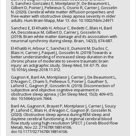
S, Sanchez-Gonzalez E, Montplaisir JY, De Beaumont L,
Gilbert D, Poirier J, Pelleieux S, Osorio R, Carrier J, Gosselin
N. (2020). Cerebral white matter diffusion properties and
free-water with obstructive sleep apnea severity in older
adults. Hum Brain Mapp, Mar 13. doi: 10.1002/hbm.24971
Sanchez E, El-Khatib H, Arbour C, Bedetti C, Blais H, Baril
AA, Descoteaux M, Gilbert D, Carrier J, Gosselin N.
(2019). Brain white matter damage and its association with
neuronal synchrony during sleep. Brain, 142(3), 674-687.
El-Khatib H, Arbour C, Sanchez E, Dumont M, Duclos C,
Blais H, Carrier J, Paquet J, Gosselin N. (2019) Towards a
better understanding of increased sleep duration in the
chronic phase of moderate to severe traumatic brain
injury: an actigraphic study. Sleep Med, 59: 67-75. doi:
10.1016/j.sleep.2018.11.012.
Gagnon K, Baril AA, Montplaisir J, Carrier J, De Beaumont L,
D’Aragon C, Chami S, Pelleieux S, Poirier J, Gauthier S,
Lafond C, Gagnon JF, Gosselin N. (2019). Disconnection of
subjective and objective cognitive impairment in
obstructive sleep apnea. J Clin Sleep Med, 15(3): 409-415.
doi: 10.5664/jcsm.7664.
Baril AA, Gagnon K, Brayet P, Montplaisir J, Carrier J, Soucy
JP, Lafond C, Blais H, d'Aragon C, Gagnon JF, Gosselin N.
(2020). Obstructive sleep apnea during REM sleep and
daytime cerebral functioning: A regional cerebral blood
flow study using high-resolution SPECT. J Cereb Blood Flow
Metab, Nov 22: 271678X18814106.
doi:10.1177/0271678X18814106.