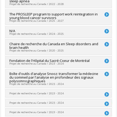
sleep apnea
Sources de financement :
Fondation de l'Hôpital du Sacré-
Projet de recherche au Canada / 2022 - 2028
Coeur de Montréal
Programmes de subvention :
Chercheur principal :
The PROSLEEP program to support work reintegration in
Nadia Gosselin
young blood cancer survivors
Co-chercheurs :
Jacques-Yves Montplaisir
,
Julie Carrier
,
Projet de recherche au Canada / 2025 - 2027
Patrick Hanly
,
Maxime Descoteaux
,
Judes Poirier
Sources de financement :
IRSC/Instituts de recherche en
Chercheur principal :
N/A
Caroline Arbour
santé du Canada
Projet de recherche au Canada / 2024 - 2025
Co-chercheurs :
Nadia Gosselin
Programmes de subvention :
PVXXXXXX-(PJT) Subvention
Sources de financement :
Fondation de l'Hôpital du Sacré-
Projet
Chercheur principal :
Chaire de recherche du Canada en Sleep disorders and
Nadia Gosselin
Coeur de Montréal
brain health
Sources de financement :
The W. Garfield Weston Foundation
Programmes de subvention :
PVXXXXXX-Réseaux
Projet de recherche au Canada / 2020 - 2025
Programmes de subvention :
thématiques de recherche
Chercheur principal :
Fondation de l'Hôpital du Sacré-Coeur de Montréal
Nadia Gosselin
Projet de recherche au Canada / 2023 - 2024
Sources de financement :
SPIIE/Secrétariat des programmes
interorganismes à l’intention des établissements
Chercheur principal :
Boîte d'outils d'analyse Snooz: transformer la médecine
Nadia Gosselin
Programmes de subvention :
PVX50399-Chaires de recherche
du sommeil par l'analyse en profondeur des signaux
Sources de financement :
Fondation de l'Hôpital du Sacré-
du Canada
polysomnographiques
Coeur de Montréal
Projet de recherche au Canada / 2023 - 2024
Programmes de subvention :
Chercheur principal :
Projet de recherche au Canada / 2023 - 2024
Nadia Gosselin
Sources de financement :
American Academy of Sleep
Medicine Foundation
Chercheur principal :
Projet de recherche au Canada / 2023 - 2024
Nadia Gosselin
Programmes de subvention :
Sources de financement :
Hôpital Sacré-Coeur de Montréal
Programmes de subvention :
Chercheur principal :
Projet de recherche au Canada / 2023 - 2024
Nadia Gosselin