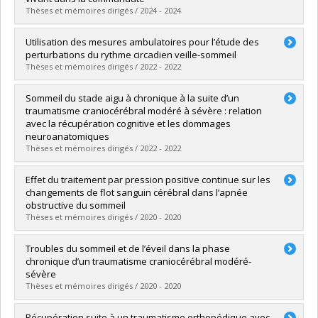
Lien vers le document dans Papyrus
Thèses et mémoires dirigés / 2024 - 2024
Diplômé(e) :
Hendryckx, Charlotte
Utilisation des mesures ambulatoires pour l’étude des
Cycle :
Doctorat
perturbations du rythme circadien veille-sommeil
Diplôme obtenu :
Ph. D.
Thèses et mémoires dirigés / 2022 - 2022
Lien vers le document dans Papyrus
Diplômé(e) :
Van der Maren-Paquet, Solenne
Sommeil du stade aigu à chronique à la suite d’un
Cycle :
Doctorat
traumatisme craniocérébral modéré à sévère : relation
Diplôme obtenu :
Ph. D.
avec la récupération cognitive et les dommages
Lien vers le document dans Papyrus
neuroanatomiques
Thèses et mémoires dirigés / 2022 - 2022
Diplômé(e) :
Sanchez-Gonzalez, Erlan
Effet du traitement par pression positive continue sur les
Cycle :
Doctorat
changements de flot sanguin cérébral dans l’apnée
Diplôme obtenu :
Ph. D.
obstructive du sommeil
Lien vers le document dans Papyrus
Thèses et mémoires dirigés / 2020 - 2020
Diplômé(e) :
L'Heureux, Francis
Troubles du sommeil et de l’éveil dans la phase
Cycle :
Maîtrise
chronique d’un traumatisme craniocérébral modéré-
Diplôme obtenu :
M. Sc.
sévère
Lien vers le document dans Papyrus
Thèses et mémoires dirigés / 2020 - 2020
Diplômé(e) :
El-Khatib, Héjar
Récupération suite à un traumatisme orthopédique avec