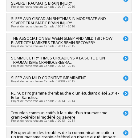
SEVERE TRAUMATIC BRAIN INJURY
Sources de financement :
FRQS/Fonds de recherche du
Projet de recherche au Canada / 2011 - 2016
Québec - Santé (FRSQ)
Programmes de subvention :
PVXXXXXX-Bourse de
Chercheur principal :
SLEEP AND CIRCADIAN RHYTHMS IN MODERATE AND
Nadia Gosselin
chercheur-boursier : Junior 1
SEVERE TRAUMATIC BRAIN INJURY
Projet de recherche au Canada / 2011 - 2016
Chercheur principal :
THE ASSOCIATION BETWEEN SLEEP AND MILD TBI : HOW
Nadia Gosselin
PLASTICITY MARKERS TRACK BRAIN RECOVERY
Co-chercheurs :
Marie Dumont
,
Francis Bernard
,
David
Projet de recherche au Canada / 2013 - 2015
Menon
Sources de financement :
IRSC/Instituts de recherche en
Chercheur principal :
SOMMEIL ET RYTHMES CIRCADIENS A LA SUITE D'UN
Valérie Mongrain
santé du Canada
TRAUMATISME CRANIOCEREBRAL
Co-chercheurs :
Julie Carrier
,
Nadia Gosselin
Programmes de subvention :
PVXX5647-(MOP) Subvention de
Projet de recherche au Canada / 2012 - 2015
Sources de financement :
IRSC/Instituts de recherche en
fonctionnement incluant les subventions de fonctionnement
santé du Canada
programmatiques (général)
Chercheur principal :
SLEEP AND MILD COGNITIVE IMPAIRMENT
Nadia Gosselin
Programmes de subvention :
PVXXXXXX-(SVB) Subvention
Projet de recherche au Canada / 2009 - 2015
Sources de financement :
FRQS/Fonds de recherche du
catalyseur: équité en matière de santé
Québec - Santé (FRSQ)
Chercheur principal :
REPAR: Programme d'embauche d'un étudiant d'été 2014 -
Jacques-Yves Montplaisir
Programmes de subvention :
PVXXXXXX-Établissement de
Erlan Sanchez
Co-chercheurs :
Jean-François Gagnon
,
Nadia Gosselin
,
Oury
jeunes chercheurs Juniors 1
Projet de recherche au Canada / 2014 - 2014
Monchi
,
Jean-Paul Soucy
,
Serge Gauthier
Sources de financement :
IRSC/Instituts de recherche en
Chercheur principal :
Troubles communicatifs à la suite d'un traumatisme
Nadia Gosselin
santé du Canada
cranio-cérébral modéré ou sévère
Sources de financement :
FRQS/Fonds de recherche du
Programmes de subvention :
PVXX5647-(MOP) Subvention de
Projet de recherche au Canada / 2013 - 2014
Québec - Santé (FRSQ)
fonctionnement incluant les subventions de fonctionnement
Programmes de subvention :
PVXXXXXX-Réseaux
programmatiques (général)
Chercheur principal :
Récupération des troubles de la communication suite a
Karine Marcotte
thématiques de recherche
un traumatisme cranio-cérébral en phase aiguë : impact
Co-chercheurs :
Nadia Gosselin