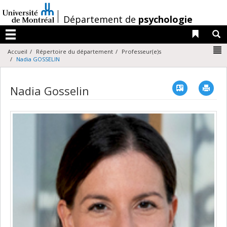
Passer
au
/
Département de
psychologie
contenu
Liens 
R
Menu
N
Accueil
Répertoire du département
Professeur(e)s
Nadia GOSSELIN
Vcard
Imp
Nadia Gosselin