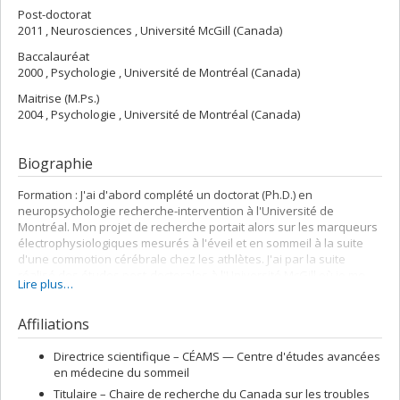
Post-doctorat
2011 , Neurosciences , Université McGill (Canada)
Baccalauréat
2000 , Psychologie , Université de Montréal (Canada)
Maitrise (M.Ps.)
2004 , Psychologie , Université de Montréal (Canada)
Biographie
Formation :
J'ai d'abord complété un doctorat (Ph.D.) en
neuropsychologie recherche-intervention à l'Université de
Montréal. Mon projet de recherche portait alors sur les marqueurs
électrophysiologiques mesurés à l'éveil et en sommeil à la suite
d'une commotion cérébrale chez les athlètes. J'ai par la suite
réalisé des études post-doctorales à l'Université McGill où je me
Lire plus…
suis intéressée à l'imagerie par résonance magnétique
fonctionnelle combinée à des tâches de mémoire de travail chez
Affiliations
des personnes ayant subi un traumatisme craniocérébral léger.
Postes :
Depuis 2011, je suis chercheuse régulière au Centre
Directrice scientifique –
CÉAMS — Centre d'études avancées
d'études avancées en médecine du sommeil de l'Hôpital du Sacré-
en médecine du sommeil
Coeur de Montréal et je suis professeure au Département de
Titulaire –
Chaire de recherche du Canada sur les troubles
psychologie de l'Université de Montréal depuis 2013.