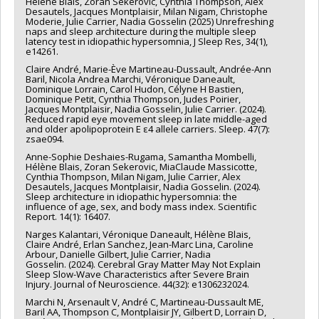
Hélène Blais, Zoran Sekerovic, Cynthia Thompson, Alex
Desautels, Jacques Montplaisir, Milan Nigam, Christophe
Moderie, Julie Carrier, Nadia Gosselin (2025) Unrefreshing
naps and sleep architecture during the multiple sleep
latency test in idiopathic hypersomnia, J Sleep Res, 34(1),
e14261.
Claire André, Marie-Ève Martineau-Dussault, Andrée-Ann
Baril, Nicola Andrea Marchi, Véronique Daneault,
Dominique Lorrain, Carol Hudon, Célyne H Bastien,
Dominique Petit, Cynthia Thompson, Judes Poirier,
Jacques Montplaisir, Nadia Gosselin, Julie Carrier. (2024).
Reduced rapid eye movement sleep in late middle-aged
and older apolipoprotein E ε4 allele carriers. Sleep. 47(7):
zsae094.
Anne-Sophie Deshaies-Rugama, Samantha Mombelli,
Hélène Blais, Zoran Sekerovic, MiaClaude Massicotte,
Cynthia Thompson, Milan Nigam, Julie Carrier, Alex
Desautels, Jacques Montplaisir, Nadia Gosselin. (2024).
Sleep architecture in idiopathic hypersomnia: the
influence of age, sex, and body mass index. Scientific
Report. 14(1): 16407.
Narges Kalantari, Véronique Daneault, Hélène Blais,
Claire André, Erlan Sanchez, Jean-Marc Lina, Caroline
Arbour, Danielle Gilbert, Julie Carrier, Nadia
Gosselin. (2024). Cerebral Gray Matter May Not Explain
Sleep Slow-Wave Characteristics after Severe Brain
Injury. Journal of Neuroscience. 44(32): e1306232024.
Marchi N, Arsenault V, André C, Martineau-Dussault ME,
Baril AA, Thompson C, Montplaisir JY, Gilbert D, Lorrain D,