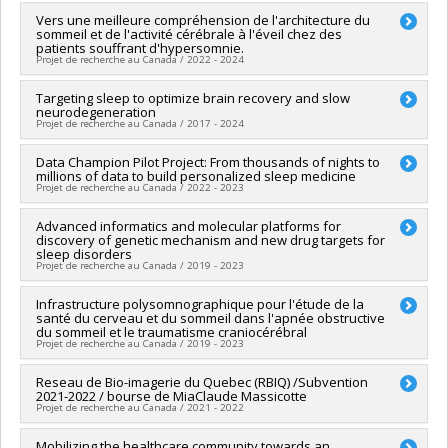
Sources de financement :
Hôpital Sacré-Coeur de Montréal
Programmes de subvention :
Chercheur principal :
Vers une meilleure compréhension de l'architecture du
Nadia Gosselin
sommeil et de l'activité cérébrale à l'éveil chez des
Sources de financement :
Hôpital Sacré-Coeur de Montréal
patients souffrant d'hypersomnie.
Programmes de subvention :
Projet de recherche au Canada / 2022 - 2024
Chercheur principal :
Targeting sleep to optimize brain recovery and slow
Nadia Gosselin
neurodegeneration
Sources de financement :
American Academy of Sleep
Projet de recherche au Canada / 2017 - 2024
Medicine Foundation
Programmes de subvention :
Chercheur principal :
Data Champion Pilot Project: From thousands of nights to
Nadia Gosselin
millions of data to build personalized sleep medicine
Co-chercheurs :
Jacques-Yves Montplaisir
,
Julie Carrier
,
Marie
Projet de recherche au Canada / 2022 - 2023
Dumont
,
Louis De Beaumont
,
Najib Ayas
,
Maxime
Descoteaux
,
David Menon
,
Jean-Paul Soucy
,
Sylvia
Chercheur principal :
Advanced informatics and molecular platforms for
Nadia Gosselin
Villeneuve
discovery of genetic mechanism and new drug targets for
Sources de financement :
Alliance de recherche numérique
Sources de financement :
IRSC/Instituts de recherche en
sleep disorders
du Canada
Projet de recherche au Canada / 2019 - 2023
santé du Canada
Programmes de subvention :
Programmes de subvention :
PVXXXXXX-(FDN) Subvention
Chercheur principal :
Infrastructure polysomnographique pour l'étude de la
Nadia Gosselin
Fondation
santé du cerveau et du sommeil dans l'apnée obstructive
Sources de financement :
FCI/Fondation canadienne pour
du sommeil et le traumatisme craniocérébral
l'innovation
Projet de recherche au Canada / 2019 - 2023
Programmes de subvention :
PVXXXXXX-Fonds d'exploitation
des infrastructures (FEI)
Sources de financement :
Reseau de Bio-imagerie du Quebec (RBIQ) /Subvention
FCI/Fondation canadienne pour
2021-2022 / bourse de MiaClaude Massicotte
l'innovation
Projet de recherche au Canada / 2021 - 2022
Programmes de subvention :
PVXXXXXX-Fonds d'exploitation
des infrastructures (FEI)
Co-chercheurs :
Mobilizing the healthcare community towards an
Nadia Gosselin