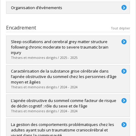
Responsable de programme, Doctorat en
Membre, comité des études, Département de psychologie,
Organisation d’événements
neuropsychologie recherche-intervention (2016-2020)
Université de Montréal
Adjointe à la responsabilité de programme, Doctorat en
Nombreuses activités du Réseau québécois de
neuropsychologie recherche-intervention (2024-2027)
recherche sur le sommeil : Somnoclub (webinaires
Encadrement
Tout déplier
mensuels accrédités par la FMSQ), Écoles d'été,
Journées de réflexion sur les technologies
Sleep oscillations and cerebral grey matter structure
ambulatoires du sommeil, etc.
following chronic moderate to severe traumatic brain
Consultation provinciale "Repenser la recherche en
injury
santé au Québec" (2022-2023, 280
Thèses et mémoires dirigés / 2025 - 2025
personnes rencontrées provenant des milieux de la
recherche, clinique, de l'industrie/privé,
Diplômé(e) :
Kalantari, Narges
Caractérisation de la substance grise cérébrale dans
communautaire et du monde du travail, y compris les
Cycle :
Doctorat
l’apnée obstructive du sommeil chez les personnes d’âge
syndicats)
Diplôme obtenu :
Ph. D.
moyen et âgées
Lien vers le document dans Papyrus
Thèses et mémoires dirigés / 2024 - 2024
Diplômé(e) :
Martineau-Dussault, Marie-Ève
L’apnée obstructive du sommeil comme facteur de risque
Cycle :
Doctorat
de déclin cognitif : rôle du sexe et de l’âge
Diplôme obtenu :
Ph. D.
Thèses et mémoires dirigés / 2024 - 2024
Lien vers le document dans Papyrus
Diplômé(e) :
Legault, Julie
La gestion des comportements problématiques chez les
Cycle :
Doctorat
adultes ayant subi un traumatisme craniocérébral et
Diplôme obtenu :
Ph. D.
vivant dans la communauté