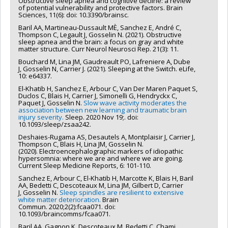
Obstructive sleep apnea and cognitive decline: a review
of potential vulnerability and protective factors. Brain
Sciences, 11(6): doi: 10.3390/brainsc.
Baril AA, Martineau-Dussault MÈ, Sanchez E, André C,
Thompson C, Legault J, Gosselin N. (2021). Obstructive
sleep apnea and the brain: a focus on gray and white
matter structure. Curr Neurol Neurosci Rep. 21(3): 11.
Bouchard M, Lina JM, Gaudreault PO, Lafreniere A, Dube
J, Gosselin N, Carrier J. (2021). Sleeping at the Switch. eLife,
10: e64337.
El-Khatib H, Sanchez E, Arbour C, Van Der Maren Paquet S,
Duclos C, Blais H, Carrier J, Simonelli G, Hendryckx C,
Paquet J, Gosselin N.
Slow wave activity moderates the
association between new learning and traumatic brain
injury severity.
Sleep. 2020 Nov 19;. doi:
10.1093/sleep/zsaa242.
Deshaies-Rugama AS, Desautels A, Montplaisir J, Carrier J,
Thompson C, Blais H, Lina JM, Gosselin N.
(2020). Electroencephalographic markers of idiopathic
hypersomnia: where we are and where we are going.
Current Sleep Medicine Reports, 6: 101-110.
Sanchez E, Arbour C, El-Khatib H, Marcotte K, Blais H, Baril
AA, Bedetti C, Descoteaux M, Lina JM, Gilbert D, Carrier
J, Gosselin N.
Sleep spindles are resilient to extensive
white matter deterioration.
Brain
Commun. 2020;2(2):fcaa071. doi:
10.1093/braincomms/fcaa071.
Baril AA, Gagnon K, Descoteaux M, Bedetti C, Chami