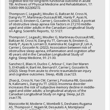
cognitive test for long-term functional outcome in acute
TBI. Archives of Physical Medicine and Rehabilitation, 17:
S0003-999-3(22)00272.
Thompson C, Legault J, Moullec G, Baltzan M, Cross N,
Dang-Vu TT, Martineau-Dussault ME, Hanly P, Ayas N,
Lorrain D, Einstein G, Carrier J, Gosselin N. (2022). A portrait
of obstructive sleep apnea risk factors in 27,210 middle-
aged and older adults in the Canadian Longitudinal Study
on Aging. Scientific Reports, 12: 5127.
Thompson C, Legault J, Moullec G, Martineau-Dussault ME,
Baltzan M, Cross N, Dang-Vu TT, Gervais N, Einstein G,
Hanly P, Ayas N, Lorrain D, Kaminska M, Gagnon JF, Lim A,
Carrier J, Gosselin N. (2022). Association between risk of
obstructive sleep apnea, inflammation and cognition after
45 years old in the Canadian Longitudinal Study of
Aging. Sleep Medicine, 91: 21-30.
Sanchez E, Blais H, Duclos C, Arbour C, Van Der Maren
S, El-Khatib H, Baril AA, Bernard F, Carrier J, Gosselin N.
(2022). Sleep from acute to chronic traumaticbrain injury
and cognitive outcomes. Sleep, 45(8): zsac123.
Zhao JL, Cross N, Yao CW, Carrier J, Postuma RB, Gosselin
N, Kakinami L, Dang-Vu TT. (2022). Insomnia disorder
increases the risk of subjective memory decline in middle-
aged and older adults: a longitudinal analysis of the
Canadian Longitudinal Study on Aging. Sleep, Jul 25:
zsac176.
Massicotte M, Moderie C, Mombelli S, Deshaies-Rugama
AS, Thompson C, Nigam M, Desautels A, Montplaisir