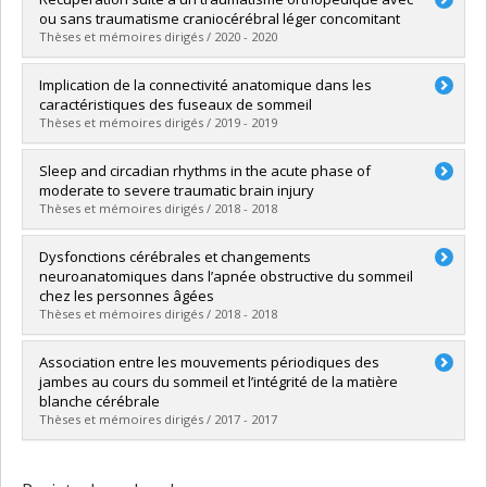
Cycle :
Doctorat
ou sans traumatisme craniocérébral léger concomitant
Diplôme obtenu :
Ph. D.
Thèses et mémoires dirigés / 2020 - 2020
Lien vers le document dans Papyrus
Diplômé(e) :
Jodoin, Marianne
Implication de la connectivité anatomique dans les
Cycle :
Doctorat
caractéristiques des fuseaux de sommeil
Diplôme obtenu :
Ph. D.
Thèses et mémoires dirigés / 2019 - 2019
Lien vers le document dans Papyrus
Diplômé(e) :
Gaudreault, Pierre-Olivier
Sleep and circadian rhythms in the acute phase of
Cycle :
Doctorat
moderate to severe traumatic brain injury
Diplôme obtenu :
Ph. D.
Thèses et mémoires dirigés / 2018 - 2018
Lien vers le document dans Papyrus
Diplômé(e) :
Duclos, Catherine
Dysfonctions cérébrales et changements
Cycle :
Doctorat
neuroanatomiques dans l’apnée obstructive du sommeil
Diplôme obtenu :
Ph. D.
chez les personnes âgées
Lien vers le document dans Papyrus
Thèses et mémoires dirigés / 2018 - 2018
Diplômé(e) :
Baril, Andrée-Ann
Association entre les mouvements périodiques des
Cycle :
Doctorat
jambes au cours du sommeil et l’intégrité de la matière
Diplôme obtenu :
Ph. D.
blanche cérébrale
Lien vers le document dans Papyrus
Thèses et mémoires dirigés / 2017 - 2017
Diplômé(e) :
Gareau, Marc-André D.
Cycle :
Maîtrise