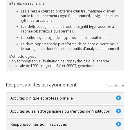
Intérêts de recherche :
Les effets à court et long terme d’un traumatisme crânien
sur le fonctionnement cognitif, le sommeil, la vigilance et les
rythmes circadiens.
Les déficits cognitifs et le trouble cognitif léger associé à
l’apnée obstructive du sommeil.
La pathophysiologie de l'hypersomnie idiopathique.
Le développement de plateforme de science ouverte pour
le partage des données et des outils d'analyse en sommeil
Méthodologies :
Polysomnographie, évaluation neuropsychologique, analyse
spectrale de l’EEG, imagerie IRM et SPECT, génétique.
Responsabilités et rayonnement
Tout déplier
Activités clinique et professionnelle
Neuropsychologue
Activités au sein d’organismes ou d’entités de l’institution
Membre du comité exécutif, Cerebrum, Département de
Responsabilités administratives
psychologie, Université de Montréal