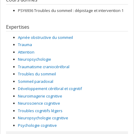
psychologie de l'Univesité de Montréal (première cohorte prévue
en septembre 2026, à confirmer). En parallèle à ce nouveau
PSY6936 Troubles du sommeil : dépistage et intervention 1
programme, je suis impliquée dans la création d'une nouvelle
Clinique universitaire du sommeil qui ouvrira ses portes au
Campus de Laval à l'automne 2025.
Expertises
Apnée obstructive du sommeil
Trauma
Attention
Neuropsychologie
Traumatisme craniocérébral
Troubles du sommeil
Sommeil paradoxal
Développement cérébral et cognitif
Neuroimagerie cognitive
Neuroscience cognitive
Troubles cognitifs légers
Neuropsychologie cognitive
Psychologie cognitive