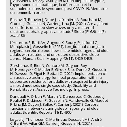
J, Gosselin N. (2022). Distinguer la narcolepsie de type 2,
l’hypersomnie idiopathique, la dépression et la
somnolence dans le syndrome post-COVID-19. Médecine
du sommeil. In press.
Rosinvil T, Bouvier J, Dubé J, Lafrenière A, Bouchard M,
Cronier J, Gosselin N, Carrier J, Lina JM. (2021). Are age and
sex effects on sleep slow waves only a matter of
electroencephalographic amplitude? Sleep (IF: 6.9). 44(3):
zsaa186.
L'Heureux F, Baril AA, Gagnon K, Soucy JP, Lafond C,
Montplaisir J, Gosselin N. (2021). Longitudinal changes in
regional cerebral blood flow in late middle-aged and older
adults with treated and untreated obstructive sleep
apnea. Human Brain Mapping, 42(11): 3429-3439.
Zarshenas S, Bier N, Couture M, Gagnon-Roy
M, Hendryckx C, Malder E, Giroux S, Le Dorze G, Gosselin
N, Dawson D, Pigot H, Bottari C. (2021). Implementation of
an assistive technology for meal preparation within a
supported residence for adults with acquired brain injury:
a mixed-methods single case study. Disability and
Rehabilitation : Assistive Technology. In press.
Daneault V, Orban P, Martin N, Dansereau C, Godbout J,
Pouliot P, Dickinson P, Gosselin N, Vandewalle G, Maquet
P, Lina JM, Doyon J, Bellec P, Carrier J. (2021). Cerebral
functional networks during sleep in young and older
adults. Scientific Reports, 11(1): 4905.
Legault J, Thompson C, Martineau-Dussault ME, André
C, Baril AA, Villar GM, Carrier J, Gosselin N. (2021).