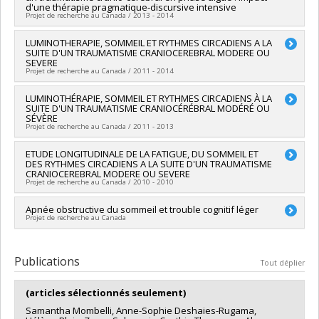
d'une thérapie pragmatique-discursive intensive
Sources de financement :
FRQS/Fonds de recherche du
Projet de recherche au Canada / 2013 - 2014
Québec - Santé (FRSQ)
Programmes de subvention :
PVXXXXXX-Volet 1 - Consortium
Chercheur principal :
LUMINOTHERAPIE, SOMMEIL ET RYTHMES CIRCADIENS A LA
Karine Marcotte
pour le développement de la recherche en traumatologie
SUITE D'UN TRAUMATISME CRANIOCEREBRAL MODERE OU
Co-chercheurs :
Yves Joanette
,
Nadia Gosselin
SEVERE
Sources de financement :
FRQS/Fonds de recherche du
Projet de recherche au Canada / 2011 - 2014
Québec - Santé (FRSQ)
Programmes de subvention :
PVXXXXXX-Réseaux
Chercheur principal :
LUMINOTHÉRAPIE, SOMMEIL ET RYTHMES CIRCADIENS À LA
Nadia Gosselin
thématiques de recherche
SUITE D'UN TRAUMATISME CRANIOCÉRÉBRAL MODÉRÉ OU
Co-chercheurs :
Marie Dumont
,
Francis Bernard
,
Carolina
SÉVÈRE
Bottari
Projet de recherche au Canada / 2011 - 2013
Sources de financement :
FRQS/Fonds de recherche du
Québec - Santé (FRSQ)
Chercheur principal :
ETUDE LONGITUDINALE DE LA FATIGUE, DU SOMMEIL ET
Nadia Gosselin
Programmes de subvention :
PVXXXXXX-Recherches cliniques
DES RYTHMES CIRCADIENS A LA SUITE D'UN TRAUMATISME
CRANIOCEREBRAL MODERE OU SEVERE
Projet de recherche au Canada / 2010 - 2010
Chercheur principal :
Apnée obstructive du sommeil et trouble cognitif léger
Nadia Gosselin
Projet de recherche au Canada
Chercheur principal :
Nadia Gosselin
Publications
Tout déplier
(articles sélectionnés seulement)
Samantha Mombelli, Anne-Sophie Deshaies-Rugama,