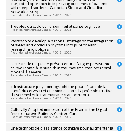
integrated approach to improving outcomes of patients
Sources de financement :
FRQS/Fonds de recherche du
with sleep disorders - Canadian Sleep and Circadian
Québec - Santé (FRSQ)
Network (CSCN)
Programmes de subvention :
PVXXXXXX-Réseaux
Projet de recherche au Canada / 2015 - 2022
thématiques de recherche
Chercheur principal :
Troubles du cycle veille-sommeil et santé cognitive
Julie Carrier
Projet de recherche au Canada / 2017 - 2021
Co-chercheurs :
Jacques-Yves Montplaisir
,
Gilles Lavigne
,
Nadia Gosselin
,
Anil Nigam
,
Alex Desautels
,
Simon C. Warby
,
Chercheur principal :
Worshop to develop a national strategy on the integration
Nadia Gosselin
Nelly Huynh
,
Reut Gruber
,
Dominique Lorrain
,
Penny Violet
of sleep and circadian rhythms into public health
Sources de financement :
FRQS/Fonds de recherche du
Corkum
,
Jean-Philippe Chaput
,
Patrick Hanly
,
Richard Horner
research and policies
Québec - Santé (FRSQ)
,
John Peever
,
Benjamin Rusak
,
Najib Ayas
,
Stuart Fogel
,
Projet de recherche au Canada / 2019 - 2020
Programmes de subvention :
PVXXXXXX-Bourse de
Charles M. Morin
,
Frédéric Series
,
Célyne H. Bastien
,
Jean-
chercheur-boursier : Junior 2
François Gagnon
Chercheur principal :
Facteurs de risque de présenter une fatigue persistante
Geneviève Gariépy
et invalidante à la suite d'un traumatisme craniocérébral
Sources de financement :
IRSC/Instituts de recherche en
Co-chercheurs :
Julie Carrier
,
Nadia Gosselin
,
Reut Gruber
,
modéré à sévère
santé du Canada
Jean-Philippe Chaput
,
Najib Ayas
,
Diane B. Boivin
,
Charles M.
Projet de recherche au Canada / 2017 - 2020
Programmes de subvention :
Morin
,
Sachin R. Pendharkar
,
Charles Samuels
Sources de financement :
IRSC/Instituts de recherche en
Chercheur principal :
Infrastructure polysomnographique pour l'étude de la
Nadia Gosselin
santé du Canada
santé du cerveau et du sommeil dans l'apnée obstructive
Co-chercheurs :
Marie Dumont
,
Francis Bernard
,
Marie-
du sommeil et le traumatisme craniocérébral
Programmes de subvention :
PVXXXXXX-Subventions pour
Christine Ouellet
Projet de recherche au Canada / 2016 - 2020
réunion, planification et dissémination
Sources de financement :
FRQS/Fonds de recherche du
Québec - Santé (FRSQ)
Chercheur principal :
Culturally Adapted immersion of the Brain in the Digital
Nadia Gosselin
Programmes de subvention :
PVXXXXXX-Volet 1 - Consortium
Arts to improve Patients-Centred Care
Sources de financement :
FCI/Fondation canadienne pour
Projet de recherche au Canada / 2018 - 2019
pour le développement de la recherche en traumatologie
l'innovation
Programmes de subvention :
PVXXXXXX-Fonds des leaders
Chercheur principal :
Une technologie d’assistance cognitive pour augmenter la
Pierre Rainville