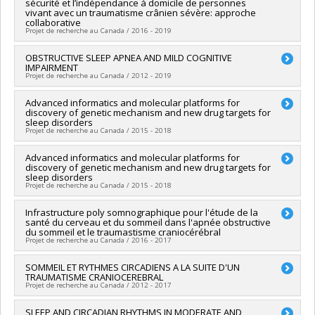
sécurité et l’indépendance à domicile de personnes
Co-chercheurs :
Elham Emami
,
Nadia Gosselin
,
Robert
vivant avec un traumatisme crânien sévère: approche
Durand
collaborative
Sources de financement :
CRSH/Conseil de recherches en
Projet de recherche au Canada / 2016 - 2019
sciences humaines du Canada
Programmes de subvention :
PVXXXXXX-FGR – Subvention de
Chercheur principal :
OBSTRUCTIVE SLEEP APNEA AND MILD COGNITIVE
Carolina Bottari
IMPAIRMENT
recherche institutionnelle
Co-chercheurs :
Guylaine Le Dorze
,
Nadia Gosselin
,
Nathalie
Projet de recherche au Canada / 2012 - 2019
Bier
,
Hélène Pigot
,
Sylvain Giroux
,
Mélanie Couture
Sources de financement :
FRQS/Fonds de recherche du
Chercheur principal :
Advanced informatics and molecular platforms for
Nadia Gosselin
Québec - Santé (FRSQ)
discovery of genetic mechanism and new drug targets for
Co-chercheurs :
Jacques-Yves Montplaisir
,
Jean-François
Programmes de subvention :
PVXXXXXX-Volet 1 - Consortium
sleep disorders
Gagnon
,
Louis De Beaumont
,
Jean-Paul Soucy
,
Serge
Projet de recherche au Canada / 2015 - 2018
pour le développement de la recherche en traumatologie
Gauthier
Sources de financement :
IRSC/Instituts de recherche en
Chercheur principal :
Advanced informatics and molecular platforms for
Simon C. Warby
santé du Canada
discovery of genetic mechanism and new drug targets for
Co-chercheurs :
Nadia Gosselin
sleep disorders
Programmes de subvention :
PVXX5647-(MOP) Subvention de
Sources de financement :
MSSS/Ministère de la Santé et des
Projet de recherche au Canada / 2015 - 2018
fonctionnement incluant les subventions de fonctionnement
Services sociaux
programmatiques (général)
Programmes de subvention :
Chercheur principal :
Infrastructure poly somnographique pour l'étude de la
Simon C. Warby
santé du cerveau et du sommeil dans l'apnée obstructive
Co-chercheurs :
Nadia Gosselin
du sommeil et le traumastisme craniocérébral
Sources de financement :
FCI/Fondation canadienne pour
Projet de recherche au Canada / 2016 - 2017
l'innovation
Programmes de subvention :
PVXXXXXX-Fonds des leaders
Chercheur principal :
SOMMEIL ET RYTHMES CIRCADIENS A LA SUITE D'UN
Nadia Gosselin
TRAUMATISME CRANIOCEREBRAL
Sources de financement :
MSSS/Ministère de la Santé et des
Projet de recherche au Canada / 2012 - 2017
Services sociaux
Programmes de subvention :
PVXXXXXX-Fonds des leaders
Chercheur principal :
SLEEP AND CIRCADIAN RHYTHMS IN MODERATE AND
Nadia Gosselin