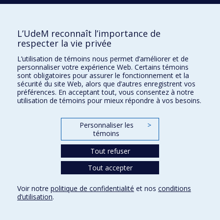
D'ANTONO
Bianca
L’UdeM reconnaît l’importance de
respecter la vie privée
DAGENAIS
Christian
L’utilisation de témoins nous permet d’améliorer et de
personnaliser votre expérience Web. Certains témoins
sont obligatoires pour assurer le fonctionnement et la
DAIGNEAULT
Isabelle
sécurité du site Web, alors que d’autres enregistrent vos
préférences. En acceptant tout, vous consentez à notre
utilisation de témoins pour mieux répondre à vos besoins.
DALJEET
Kabir
Personnaliser les
>
témoins
DALLA BELLA
Simone
Tout refuser
Tout accepter
DASPE
Marie-Ève
Voir notre
politique de confidentialité
et nos
conditions
d’utilisation
.
DE GUISE
Elaine