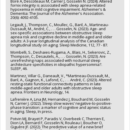
Boré A, Descoteaux M, Carrier J, Gosselin N. (2024). Altered
fornix integrity is associated with sleep apnea-related
hypoxemia in mild cognitive impairment. Alzheimer's &
Dementia: The Journal of the Alzheimer's Association.
20(6): 4092-4105.
Legault, J., Thompson, C., Moullec, G., Baril, A., Martineau-
Dussault, M., André, C., . . . Gosselin, N. (2023). Age- and
sex-specific associations between obstructive sleep
apnea risk and cognitive decline in middle-aged and older
adults: A 3-year longitudinal analysis of the Canadian
longitudinal study on aging. Sleep Medicine, 112, 77 - 87.
Mombelli, S., Deshaies-Rugama, A., Blais, H., Sekerovic, Z.,
Thompson, C., Desautels, A., . . . Gosselin, N. (2023). Are
unrefreshing naps associated with nocturnal sleep
architecture specificities in idiopathic hypersomnia?.
SLEEP, 46.
Martinez, Villar G., Daneault, V., *Martineau-Dussault, M.,
Baril, A., Gagnon, K., Lafond, C., . . . André, C. (2023). Altered
resting-state functional connectivity patterns in late
middle-aged and older adults with obstructive sleep
apnea. Frontiers in Neurology, 14.
Lafrenière A, Lina JM, Hernandez J, Bouchard M, Gosselin
N, Carrier J. (2022). Sleep slow waves’ negative-to-positive-
phase transition: a marker of cognitive and apneic status
in aging. Sleep, In press.
Potvin MJ, Brayet P, Paradis V, Overbeek C, Therrien E,
Dion LA, Bernard F, Gosselin N, Rouleau I, Boucher O,
Giguère JF. (2022). The predictive value of a new brief