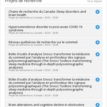
Projets de recherche
Tout déplier
Diplôme obtenu :
M. Sc.
Lien vers le document dans Papyrus
Chaire de recherche du Canada: Sleep disorders and
brain health
Projet de recherche au Canada / 2025 - 2030
Sources de financement :
Hypersomnolence disorder in post-acute COVID-19
SPIIE/Secrétariat des programmes
syndrome
interorganismes à l’intention des établissements
Projet de recherche au Canada / 2024 - 2030
Programmes de subvention :
PVX50399-Chaires de recherche
du Canada - IRSC
Chercheur principal :
Réseau québécois de recherche sur le sommeil
Nadia Gosselin
Projet de recherche au Canada / 2024 - 2028
Co-chercheurs :
Jacques-Yves Montplaisir
,
Julie Carrier
,
Alex
Desautels
,
Emilia Liana Falcone
,
Andrée-Ann Baril
,
Mark
Chercheur principal :
Boîte d'outils d'analyse Snooz: transformer la médecine
Nadia Gosselin
Boulos
,
Rebecca Robillard
du sommeil par l'analyse en profondeur des signaux
Sources de financement :
FRQS/Fonds de recherche du
Sources de financement :
IRSC/Instituts de recherche en
polysomnographiques (The Snooz Toolbox: transforming
Québec - Santé (FRSQ)
santé du Canada
sleep medicine through in-depth polysomnographic
Programmes de subvention :
analyses)
Programmes de subvention :
PVXXXXXX-(PJT) Subvention
Projet de recherche au Canada / 2024 - 2028
Projet
Chercheur principal :
Boîte d'outils d'analyse Snooz: transformer la médecine
Nadia Gosselin
du sommeil par l'analyse en profondeur des signaux
Sources de financement :
Fondation Brain Canada
polysomnographiques (The Snooz Toolbox: transforming
Programmes de subvention :
sleep medicine through in-depth polysomnographic
analyses)
Projet de recherche au Canada / 2024 - 2028
Chercheur principal :
Brain alterations and cognitive decline in obstructive
Nadia Gosselin