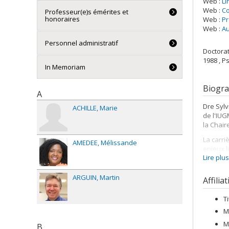
Web :
Li
Web :
Co
Professeur(e)s émérites et
honoraires
Web :
Pr
Web :
Au
Personnel administratif
Doctora
1988 , P
In Memoriam
Biogra
A
Dre Sylv
ACHILLE
Marie
de l'IUG
la Chair
La carri
AMEDEE
Mélissande
enjeux l
Lire plu
l'enseig
pour con
l'Instit
ARGUIN
Martin
Affilia
hospital
T
Au Québe
original
M
cognitif
M
B
biais de