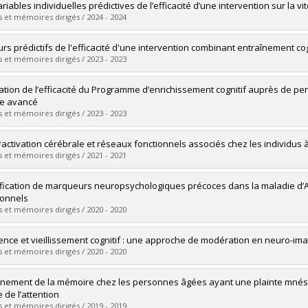
mé(e) :
Lemieux, Véronique
riables individuelles prédictives de l’efficacité d’une intervention sur la v
 :
Doctorat
 et mémoires dirigés / 2024 - 2024
ôme obtenu :
D. Psy.
vers le document dans Papyrus
mé(e) :
Loranger, Élisabeth
urs prédictifs de l'efficacité d'une intervention combinant entraînement co
 :
Doctorat
 et mémoires dirigés / 2023 - 2023
ôme obtenu :
D. Psy.
vers le document dans Papyrus
mé(e) :
Lasnier-Le Quang, Kim
ation de l’efficacité du Programme d’enrichissement cognitif auprès de p
 :
Doctorat
e avancé
ôme obtenu :
D. Psy.
 et mémoires dirigés / 2023 - 2023
vers le document dans Papyrus
mé(e) :
Cisneros, Eduardo
activation cérébrale et réseaux fonctionnels associés chez les individus 
 :
Doctorat
 et mémoires dirigés / 2021 - 2021
ôme obtenu :
Ph. D.
vers le document dans Papyrus
mé(e) :
Corriveau-Lecavalier, Nick
ification de marqueurs neuropsychologiques précoces dans la maladie d’Al
 :
Doctorat
ionnels
ôme obtenu :
Ph. D.
 et mémoires dirigés / 2020 - 2020
vers le document dans Papyrus
mé(e) :
Cloutier, Simon
ience et vieillissement cognitif : une approche de modération en neuro-imag
 :
Doctorat
 et mémoires dirigés / 2020 - 2020
ôme obtenu :
Ph. D.
vers le document dans Papyrus
mé(e) :
Ducharme-Laliberté, Gabriel
înement de la mémoire chez les personnes âgées ayant une plainte mnésique
 :
Doctorat
e de l’attention
ôme obtenu :
Ph. D.
 et mémoires dirigés / 2019 - 2019