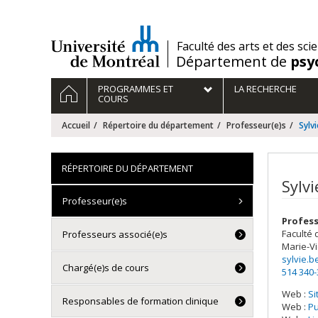
Passer
au
contenu
/
Faculté des arts et des sci
Département de
psy
Navigation
ACCUEIL
PROGRAMMES ET
LA RECHERCHE
principale
COURS
Accueil
Répertoire du département
Professeur(e)s
Sylv
RÉPERTOIRE DU DÉPARTEMENT
Sylvi
Professeur(e)s
Profess
Faculté 
Professeurs associé(e)s
Marie-Vi
sylvie.b
Chargé(e)s de cours
514 340
Web :
Si
Responsables de formation clinique
Web :
P