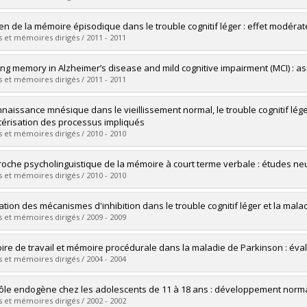
vers le document dans Papyrus
mé(e) :
de Boysson, Chloé
n de la mémoire épisodique dans le trouble cognitif léger : effet modéra
 :
Doctorat
 et mémoires dirigés / 2011 - 2011
ôme obtenu :
Ph. D.
vers le document dans Papyrus
mé(e) :
Villeneuve, Sylvia
ng memory in Alzheimer’s disease and mild cognitive impairment (MCI) : a
 :
Doctorat
 et mémoires dirigés / 2011 - 2011
ôme obtenu :
Ph. D.
vers le document dans Papyrus
mé(e) :
Gagnon, Lyssa
naissance mnésique dans le vieillissement normal, le trouble cognitif léger
 :
Doctorat
térisation des processus impliqués
ôme obtenu :
Ph. D.
 et mémoires dirigés / 2010 - 2010
vers le document dans Papyrus
mé(e) :
Ménard, Marie-Claude
roche psycholinguistique de la mémoire à court terme verbale : études n
 :
Doctorat
 et mémoires dirigés / 2010 - 2010
ôme obtenu :
Ph. D.
vers le document dans Papyrus
mé(e) :
Chassé, Véronique
ation des mécanismes d'inhibition dans le trouble cognitif léger et la mala
 :
Doctorat
 et mémoires dirigés / 2009 - 2009
ôme obtenu :
Ph. D.
vers le document dans Papyrus
mé(e) :
Bélanger, Sara
re de travail et mémoire procédurale dans la maladie de Parkinson : éva
 :
Doctorat
 et mémoires dirigés / 2004 - 2004
ôme obtenu :
Ph. D.
vers le document dans Papyrus
mé(e) :
Gilbert, Brigitte
ôle endogène chez les adolescents de 11 à 18 ans : développement norma
 :
Doctorat
 et mémoires dirigés / 2002 - 2002