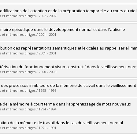
ôme obtenu :
Ph. D.
vers le document dans Papyrus
mé(e) :
Beauchemin, Marie-Josée
odifications de l'attention et de la préparation temporelle au cours du vi
 :
Doctorat
 et mémoires dirigés / 2002 - 2002
ôme obtenu :
Ph. D.
vers le document dans Papyrus
mé(e) :
Bherer, Louis
moire épisodique dans le développement normal et dans l'autisme
 :
Doctorat
 et mémoires dirigés / 2001 - 2001
ôme obtenu :
Ph. D.
vers le document dans Papyrus
mé(e) :
Morasse, Karine
ibution des représentations sémantiques et lexicales au rappel sériel im
 :
Doctorat
 et mémoires dirigés / 2001 - 2001
ôme obtenu :
Ph. D.
vers le document dans Papyrus
mé(e) :
Caza, Nicole
térisation du fonctionnement visuo-constructif dans le vieillissement nor
 :
Doctorat
 et mémoires dirigés / 2000 - 2000
ôme obtenu :
Ph. D.
vers le document dans Papyrus
mé(e) :
Guérin, Fanny
 des processus inhibiteurs de la mémoire de travail dans le vieillissemen
 :
Doctorat
 et mémoires dirigés / 1998 - 1998
ôme obtenu :
Ph. D.
vers le document dans Papyrus
mé(e) :
Rouleau, Nancie
le de la mémoire à court terme dans l'apprentissage de mots nouveaux
 :
Doctorat
 et mémoires dirigés / 1994 - 1994
ôme obtenu :
Ph. D.
vers le document dans Papyrus
mé(e) :
Dubord, Josée
ation de la mémoire de travail dans le cas du vieillissement normal
 :
Maîtrise
 et mémoires dirigés / 1991 - 1991
ôme obtenu :
M. Ps.