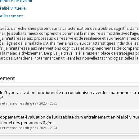
émoire de travail
éalité virtuelle
ieillissement
térêts de recherches portent sur la caractérisation des troubles cognitifs dans
mer. Je souhaite mieux comprendre comment la mémoire se modifie avec l'âge, d
. Je m'intéresse aux processus de réserve et de résilience et aux mécanismes q
 de l'âge et de la maladie d'Alzheimer ainsi qu'aux caractéristiques individue
ifs. Je m'intéresse aux interventions cognitives et aux phénomènes de compensat
s la maladie d'Alzheimer. De plus, je travaille à la mise en place de stratégie
art des Canadiens, notamment en utilisant les nouvelles technologies (telles la r
rement
de l’hyperactivation fonctionnelle en combinaison avec les marqueurs str
if
 et mémoires dirigés / 2025 - 2025
mé(e) :
Décarie-Labbé, Laurie
oppement et évaluation de l’utilisabilité d’un entraînement en réalité virt
 :
Doctorat
tionnel des personnes âgées
ôme obtenu :
Ph. D.
 et mémoires dirigés / 2024 - 2024
vers le document dans Papyrus