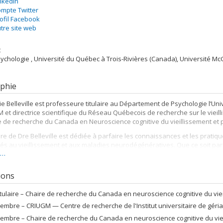
nkedIn
mpte Twitter
ofil Facebook
tre site web
t
sychologie , Université du Québec à Trois-Rivières (Canada), Université McG
phie
ie Belleville est professeure titulaire au Département de Psychologie l’U
M et directrice scientifique du Réseau Québecois de recherche sur le vieilli
e de recherche du Canada en Neuroscience cognitive du vieillissement et pl
ère de Dre Belleville est dédiée à parfaire les connaissances et les prat
iés au vieillissement et aux maladies neurodégénératives. Que ce soit par
s…
nement de la discipline, la pratique clinique ou l'administration, la neuro
tribuer au mieux-vieillir des personnes âgées d'ici et d'ailleurs. Dre Sylvie
ut universitaire de gériatrie de Montréal de 2009 à 2021. Elle a été la prem
tions
iers du Québec.
itulaire –
Chaire de recherche du Canada en neuroscience cognitive du vieil
c comme à l'étranger, les travaux du Dre Belleville font figure d'autorité
 et pionnier. En plus de son apport à la caractérisation cognitive de la mala
embre –
CRIUGM — Centre de recherche de l'Institut universitaire de géria
 léger, soit la phase préclinique de la MA, Dre Belleville a révélé les phé
embre –
Chaire de recherche du Canada en neuroscience cognitive du vieil
 l'utilisation de l'imagerie par résonance magnétique fonctionnelle (fMRI)