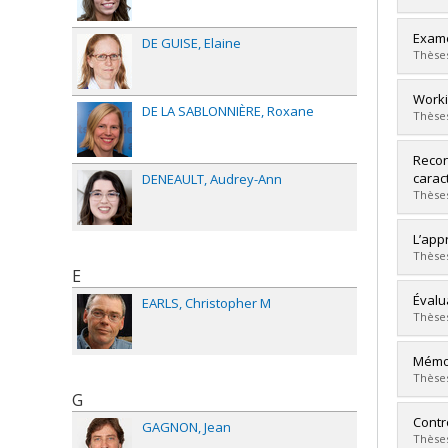
Lien 
Diplô
Exame
DE GUISE
Elaine
Cycle
Thèses
Dipl
Lien 
Diplô
Worki
DE LA SABLONNIÈRE
Roxane
Cycle
Thèses
Dipl
Lien 
Diplô
Recon
Cycle
carac
DENEAULT
Audrey-Ann
Dipl
Thèses
Lien 
Diplô
L’app
Cycle
Thèses
Dipl
E
Lien 
Diplô
Évalu
EARLS
Christopher M
Cycle
Thèses
Dipl
Lien 
Diplô
Mémoi
Cycle
Thèses
Dipl
G
Lien 
Diplô
Contr
GAGNON
Jean
Cycle
Thèses