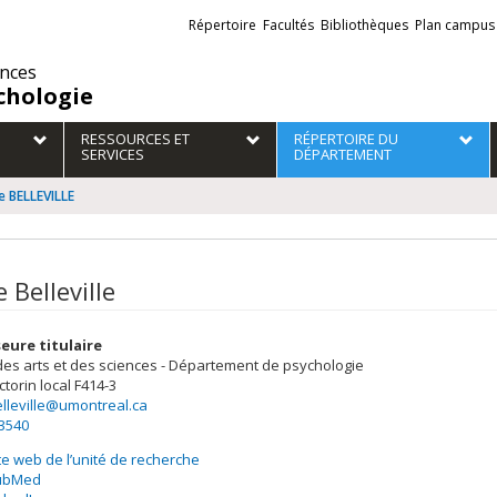
Liens
Répertoire
Facultés
Bibliothèques
Plan campus
externes
ences
chologie
RESSOURCES ET
RÉPERTOIRE DU
SERVICES
DÉPARTEMENT
ie BELLEVILLE
e Belleville
eure titulaire
des arts et des sciences - Département de psychologie
ctorin
local F414-3
elleville@umontreal.ca
-3540
te web de l’unité de recherche
ubMed