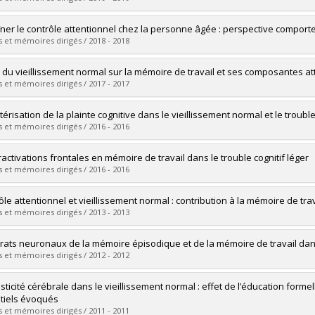
vers le document dans Papyrus
mé(e) :
Ouellet, Émilie
îner le contrôle attentionnel chez la personne âgée : perspective comport
 :
Doctorat
 et mémoires dirigés / 2018 - 2018
ôme obtenu :
Ph. D.
vers le document dans Papyrus
mé(e) :
Bier, Bianca
s du vieillissement normal sur la mémoire de travail et ses composantes att
 :
Doctorat
 et mémoires dirigés / 2017 - 2017
ôme obtenu :
Ph. D.
vers le document dans Papyrus
mé(e) :
Cordière, Audrey
érisation de la plainte cognitive dans le vieillissement normal et le trouble
 :
Doctorat
 et mémoires dirigés / 2016 - 2016
ôme obtenu :
Ph. D.
vers le document dans Papyrus
mé(e) :
Langlois, Anne-Sophie
activations frontales en mémoire de travail dans le trouble cognitif léger
 :
Doctorat
 et mémoires dirigés / 2016 - 2016
ôme obtenu :
Ph. D.
vers le document dans Papyrus
mé(e) :
Moffat, Nicolas
le attentionnel et vieillissement normal : contribution à la mémoire de trava
 :
Maîtrise
 et mémoires dirigés / 2013 - 2013
ôme obtenu :
M. Sc.
vers le document dans Papyrus
mé(e) :
Sylvain-Roy, Stéphanie
rats neuronaux de la mémoire épisodique et de la mémoire de travail dans
 :
Doctorat
 et mémoires dirigés / 2012 - 2012
ôme obtenu :
Ph. D.
vers le document dans Papyrus
mé(e) :
Clément, Francis
asticité cérébrale dans le vieillissement normal : effet de l’éducation forme
 :
Doctorat
tiels évoqués
ôme obtenu :
Ph. D.
 et mémoires dirigés / 2011 - 2011