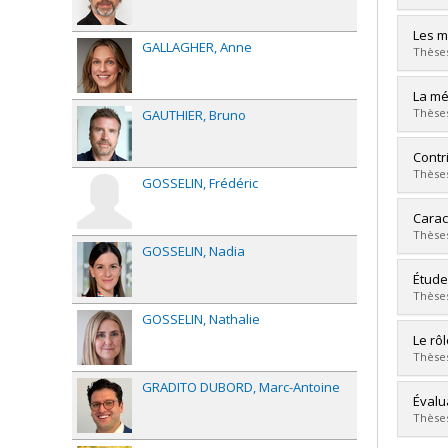
Dipl
Lien 
Diplô
Les m
GALLAGHER
Anne
Cycle
Thèses
Dipl
Lien 
Diplô
La mé
Cycle
Thèses
GAUTHIER
Bruno
Dipl
Lien 
Diplô
Contr
Cycle
Thèses
GOSSELIN
Frédéric
Dipl
Lien 
Diplô
Carac
Cycle
Thèses
GOSSELIN
Nadia
Dipl
Lien 
Diplô
Étude
Cycle
Thèses
Dipl
GOSSELIN
Nathalie
Lien 
Diplô
Le rô
Cycle
Thèses
Dipl
GRADITO DUBORD
Marc-Antoine
Lien 
Diplô
Évalu
Cycle
Thèses
Dipl