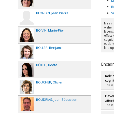
M
R
V
BLONDIN
Jean Pierre
Mes in
Alzhei
BOIVIN
Marie-Pier
légers
effets
cognit
et dan
BOLLER
Benjamin
la plup
Encad
BŐTHE
Beáta
Rôle 
cognit
BOUCHER
Olivier
Thèses
Diplô
Dével
BOUDRIAS
Jean-Sébastien
Cycle
atten
Dipl
Thèses
Lien 