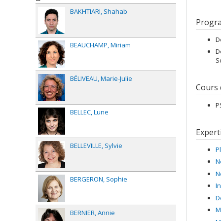
le risqu
BAKHTIARI
Shahab
neuroima
Progr
Elle con
D
prise en
BEAUCHAMP
Miriam
de dével
D
années e
S
Dévouée 
BÉLIVEAU
Marie-Julie
expertis
Cours
des étud
d'interv
P
grand pu
BELLEC
Lune
Consorti
Expert
BELLEVILLE
Sylvie
P
N
N
BERGERON
Sophie
I
D
M
BERNIER
Annie