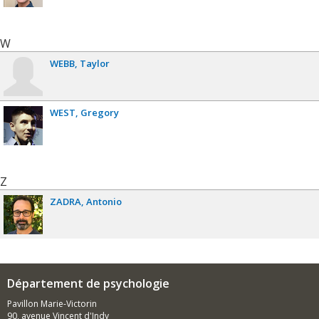
W
WEBB
Taylor
WEST
Gregory
Z
ZADRA
Antonio
Département de psychologie
Pavillon Marie-Victorin
90, avenue Vincent d'Indy