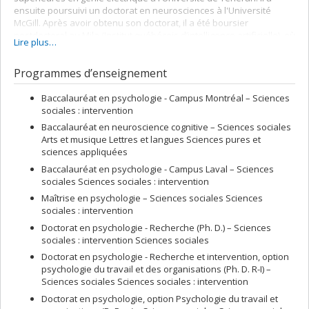
ensuite poursuivi un doctorat en neurosciences à l'Université
McGill. Après avoir obtenu son doctorat, il a été boursier
postdoctoral au Mila (Institut québécois d’intelligence artificielle), où
Lire plus…
il s'est concentré sur des recherches à l'intersection des
neurosciences et de l'intelligence artificielle.
Programmes d’enseignement
Baccalauréat en psychologie - Campus Montréal – Sciences
sociales : intervention
Baccalauréat en neuroscience cognitive – Sciences sociales
Arts et musique Lettres et langues Sciences pures et
sciences appliquées
Baccalauréat en psychologie - Campus Laval – Sciences
sociales Sciences sociales : intervention
Maîtrise en psychologie – Sciences sociales Sciences
sociales : intervention
Doctorat en psychologie - Recherche (Ph. D.) – Sciences
sociales : intervention Sciences sociales
Doctorat en psychologie - Recherche et intervention, option
psychologie du travail et des organisations (Ph. D. R-I) –
Sciences sociales Sciences sociales : intervention
Doctorat en psychologie, option Psychologie du travail et