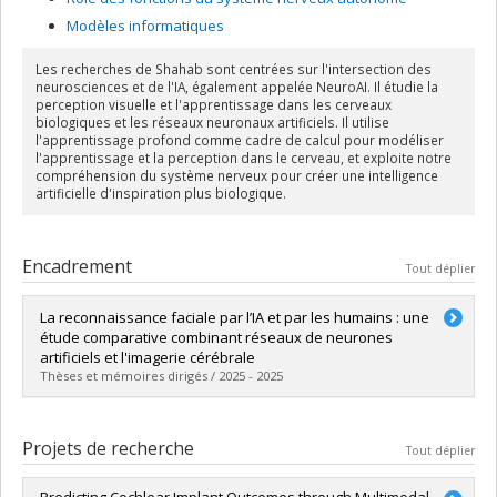
Modèles informatiques
Les recherches de Shahab sont centrées sur l'intersection des
neurosciences et de l'IA, également appelée NeuroAI. Il étudie la
perception visuelle et l'apprentissage dans les cerveaux
biologiques et les réseaux neuronaux artificiels. Il utilise
l'apprentissage profond comme cadre de calcul pour modéliser
l'apprentissage et la perception dans le cerveau, et exploite notre
compréhension du système nerveux pour créer une intelligence
artificielle d'inspiration plus biologique.
Encadrement
Tout déplier
La reconnaissance faciale par l’IA et par les humains : une
étude comparative combinant réseaux de neurones
artificiels et l'imagerie cérébrale
Thèses et mémoires dirigés / 2025 - 2025
Diplômé(e) :
Abdelhedi, Hamza
Cycle :
Maîtrise
Projets de recherche
Tout déplier
Diplôme obtenu :
M. Sc.
Lien vers le document dans Papyrus