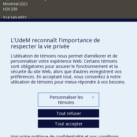
Montréal (QC)
H2V 2S9
514 343-6972
Nouvelles et événements
Comment soutenir le Département?
L’UdeM reconnaît l’importance de
respecter la vie privée
BESOIN D'AIDE?
L’utilisation de témoins nous permet d’améliorer et de
Plan du site
personnaliser votre expérience Web. Certains témoins
Signaler une erreur
sont obligatoires pour assurer le fonctionnement et la
sécurité du site Web, alors que d’autres enregistrent vos
Accessibilité
préférences. En acceptant tout, vous consentez à notre
utilisation de témoins pour mieux répondre à vos besoins.
FACULTÉ DES ARTS ET DES SCIENCES
Nos départements et écoles
Personnaliser les
>
témoins
Nos centres d'études
Tout refuser
Nos programmes et cours
Tout accepter
Confidentialité
Voir notre
politique de confidentialité
et nos
conditions