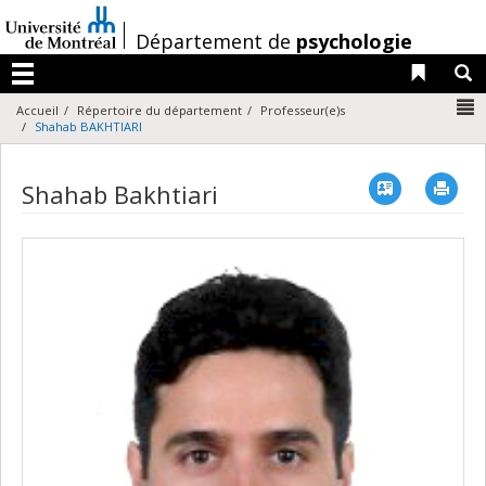
Passer
au
/
Département de
psychologie
contenu
Liens 
R
Menu
N
Accueil
Répertoire du département
Professeur(e)s
Shahab BAKHTIARI
Vcard
Imp
Shahab Bakhtiari