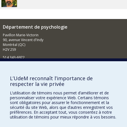
Département de psychologie
Pavillon Marie-Victorin
90, avenue Vincent d'Indy
Montréal (QC)
H2V 2S9
514 343-6972
Nouvelles et événements
Comment soutenir le Département?
L’UdeM reconnaît l’importance de
respecter la vie privée
BESOIN D'AIDE?
L’utilisation de témoins nous permet d’améliorer et de
Plan du site
personnaliser votre expérience Web. Certains témoins
Signaler une erreur
sont obligatoires pour assurer le fonctionnement et la
sécurité du site Web, alors que d’autres enregistrent vos
Accessibilité
préférences. En acceptant tout, vous consentez à notre
utilisation de témoins pour mieux répondre à vos besoins.
FACULTÉ DES ARTS ET DES SCIENCES