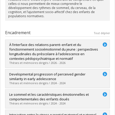
celles-ci nous permettent de mieux comprendre le
développement des rythmes de sommeil, du cerveau, de la
cognition, et l’ajustement socio-affectif chez des enfants de
populations normatives.
Encadrement
Tout déplier
À l’interface des relations parent–enfant et du
fonctionnement socioémotionnel du jeune : perspectives
longitudinales du préscolaire à l’adolescence en
contextes pédopsychiatrique et normatif
Thèses et mémoires dirigés / 2026 - 2026
Diplômé(e) :
Marquis-Brideau, Camille
Developmental progression of perceived gender
Cycle :
Doctorat
similarity in early adolescence
Diplôme obtenu :
Ph. D.
Thèses et mémoires dirigés / 2024 - 2024
Lien vers le document dans Papyrus
Diplômé(e) :
Leclerc, Gabrielle
Le sommeil et les caractéristiques émotionnelles et
Cycle :
Maîtrise
comportementales des enfants doués
Diplôme obtenu :
M. Sc.
Thèses et mémoires dirigés / 2024 - 2024
Lien vers le document dans Papyrus
Diplômé(e) :
Bastien, Laurianne
Interaction entre le stress parental maternel et paternel