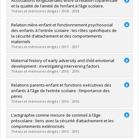
Associations longitudinales entre la relation coparentale
Cycle :
Doctorat
et la qualité de l’amitié de l’enfant à l’âge scolaire.
Diplôme obtenu :
Ph. D.
Thèses et mémoires dirigés / 2018 - 2018
Lien vers le document dans Papyrus
Diplômé(e) :
Perrier, Rachel
Relation mère-enfant et fonctionnement psychosocial
Cycle :
Maîtrise
des enfants à l'entrée scolaire : les rôles spécifiques de
Diplôme obtenu :
M. Sc.
la sécurité d’attachement et des comportements
Lien vers le document dans Papyrus
maternels
Thèses et mémoires dirigés / 2017 - 2017
Diplômé(e) :
Sirois, Marie-Soleil
Maternal history of early adversity and child emotional
Cycle :
Maîtrise
development : investigating intervening factors
Diplôme obtenu :
M. Sc.
Thèses et mémoires dirigés / 2016 - 2016
Lien vers le document dans Papyrus
Diplômé(e) :
Bouvette-Turcot, Andrée-Anne
Relations parents-enfant et fonctions exécutives des
Cycle :
Doctorat
enfants à l’âge de l’entrée scolaire : l’importance des
Diplôme obtenu :
Ph. D.
pères
Lien vers le document dans Papyrus
Thèses et mémoires dirigés / 2016 - 2016
Diplômé(e) :
Hertz, Sarah
L’actigraphie comme mesure de sommeil à l’âge
Cycle :
Maîtrise
préscolaire : liens avec la sécurité d’attachement et les
Diplôme obtenu :
M. Sc.
comportements extériorisés
Lien vers le document dans Papyrus
Thèses et mémoires dirigés / 2015 - 2015