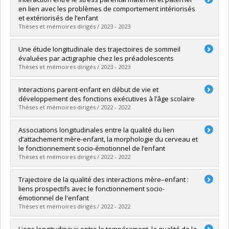
Cycle :
Doctorat
en lien avec les problèmes de comportement intériorisés
Diplôme obtenu :
Ph. D.
et extériorisés de l’enfant
Lien vers le document dans Papyrus
Thèses et mémoires dirigés / 2023 - 2023
Diplômé(e) :
Lapolice Thériault, Rose
Une étude longitudinale des trajectoires de sommeil
Cycle :
Maîtrise
évaluées par actigraphie chez les préadolescents
Diplôme obtenu :
M. Sc.
Thèses et mémoires dirigés / 2023 - 2023
Lien vers le document dans Papyrus
Diplômé(e) :
Boatswain-Jacques, Anna-Francesca
Interactions parent-enfant en début de vie et
Cycle :
Maîtrise
développement des fonctions exécutives à l’âge scolaire
Diplôme obtenu :
M. Sc.
Thèses et mémoires dirigés / 2022 - 2022
Lien vers le document dans Papyrus
Diplômé(e) :
Regueiro, Sophie
Associations longitudinales entre la qualité du lien
Cycle :
Doctorat
d’attachement mère-enfant, la morphologie du cerveau et
Diplôme obtenu :
Ph. D.
le fonctionnement socio-émotionnel de l’enfant
Lien vers le document dans Papyrus
Thèses et mémoires dirigés / 2022 - 2022
Diplômé(e) :
Leblanc, Elizabel
Trajectoire de la qualité des interactions mère–enfant :
Cycle :
Doctorat
liens prospectifs avec le fonctionnement socio-
Diplôme obtenu :
Ph. D.
émotionnel de l'enfant
Lien vers le document dans Papyrus
Thèses et mémoires dirigés / 2022 - 2022
Diplômé(e) :
Marquis-Brideau, Camille
Liens longitudinaux entre le tempérament, la qualité de la