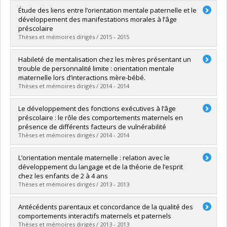
Diplômé(e) :
Bélanger, Marie-Ève
Étude des liens entre l’orientation mentale paternelle et le
Cycle :
Doctorat
développement des manifestations morales à l’âge
Diplôme obtenu :
Ph. D.
préscolaire
Lien vers le document dans Papyrus
Thèses et mémoires dirigés / 2015 - 2015
Diplômé(e) :
Gagné, Christine
Habileté de mentalisation chez les mères présentant un
Cycle :
Doctorat
trouble de personnalité limite : orientation mentale
Diplôme obtenu :
D. Psy.
maternelle lors d’interactions mère-bébé.
Lien vers le document dans Papyrus
Thèses et mémoires dirigés / 2014 - 2014
Diplômé(e) :
Marcoux, Andrée-Anne
Le développement des fonctions exécutives à l’âge
Cycle :
Maîtrise
préscolaire : le rôle des comportements maternels en
Diplôme obtenu :
M. Sc.
présence de différents facteurs de vulnérabilité
Lien vers le document dans Papyrus
Thèses et mémoires dirigés / 2014 - 2014
Diplômé(e) :
Rochette, Émilie
L’orientation mentale maternelle : relation avec le
Cycle :
Doctorat
développement du langage et de la théorie de l’esprit
Diplôme obtenu :
Ph. D.
chez les enfants de 2 à 4 ans
Lien vers le document dans Papyrus
Thèses et mémoires dirigés / 2013 - 2013
Diplômé(e) :
Laranjo, Jessica
Antécédents parentaux et concordance de la qualité des
Cycle :
Doctorat
comportements interactifs maternels et paternels
Diplôme obtenu :
Ph. D.
Thèses et mémoires dirigés / 2013 - 2013