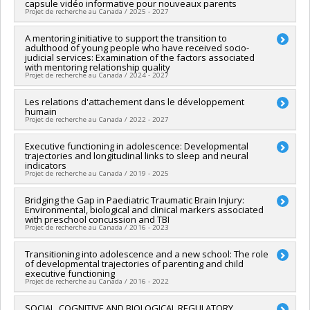
Programmes de subvention :
PVXXXXXX-(PJT) Subvention
capsule vidéo informative pour nouveaux parents
Sources de financement :
CRSH/Conseil de recherches en
Projet de recherche au Canada / 2025 - 2027
Projet
sciences humaines du Canada
Programmes de subvention :
PVXXXXXX-Subvention Savoir
Sources de financement :
A mentoring initiative to support the transition to
CRSH/Conseil de recherches en
adulthood of young people who have received socio-
sciences humaines du Canada
judicial services: Examination of the factors associated
Programmes de subvention :
PV153480-Subventions de
with mentoring relationship quality
développement Savoir
Projet de recherche au Canada / 2024 - 2027
Chercheur principal :
Les relations d'attachement dans le développement
Nathalie Fontaine
humain
Co-chercheurs :
Annie Bernier
,
Isabelle Archambault
,
Marie-
Projet de recherche au Canada / 2022 - 2027
Julie Béliveau
,
Simon Larose
,
Georges Tarabulsy
Sources de financement :
CRSH/Conseil de recherches en
Chercheur principal :
Executive functioning in adolescence: Developmental
Annie Bernier
sciences humaines du Canada
trajectories and longitudinal links to sleep and neural
Co-chercheurs :
Georges Tarabulsy
,
Chantal Cyr
,
Célia Matte-
Programmes de subvention :
PV153480-Subventions de
indicators
Gagné
Projet de recherche au Canada / 2019 - 2025
développement Savoir
Sources de financement :
FRQSC/Fonds de recherche du
Québec - Société et culture (FQRSC)
Chercheur principal :
Bridging the Gap in Paediatric Traumatic Brain Injury:
Annie Bernier
Programmes de subvention :
PVXXXXXX-(SE) Programme
Environmental, biological and clinical markers associated
Sources de financement :
CRSNG/Conseil de recherches en
with preschool concussion and TBI
Soutien aux équipes de recherche - Stade de développement
sciences naturelles et génie du Canada (CRSNG)
Projet de recherche au Canada / 2016 - 2023
: Renouvellement
Programmes de subvention :
PVX20965-(RGP) Programme de
subvention à la découverte individuelle ou de groupe
Chercheur principal :
Transitioning into adolescence and a new school: The role
Miriam Beauchamp
of developmental trajectories of parenting and child
Co-chercheurs :
Jacques Michaud
,
Annie Bernier
,
Guillaume
executive functioning
Emeriaud
,
Mathieu Dehaes
,
Louis Crevier
,
Louis De
Projet de recherche au Canada / 2016 - 2022
Beaumont
,
Isabelle Gagnon
,
Keith Yeates
,
Catherine Lebel
,
Roger Zemek
Chercheur principal :
SOCIAL, COGNITIVE AND BIOLOGICAL REGULATORY
Annie Bernier