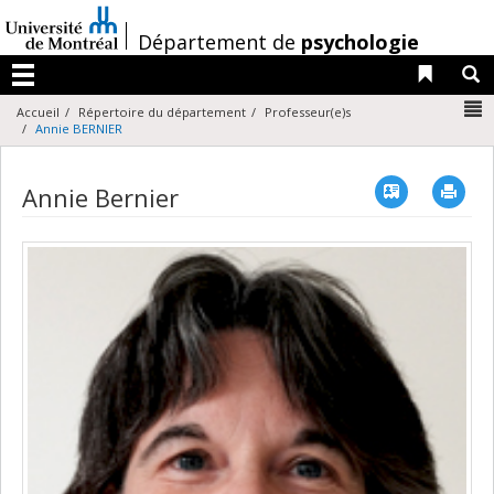
Passer
au
/
Département de
psychologie
contenu
Liens 
R
Menu
N
Accueil
Répertoire du département
Professeur(e)s
Annie BERNIER
Vcard
Imp
Annie Bernier