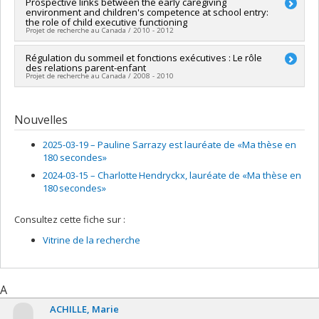
Prospective links between the early caregiving
: Prog de rech sur la persévérance et la réussite scolaires
environment and children's competence at school entry:
the role of child executive functioning
Projet de recherche au Canada / 2010 - 2012
Chercheur principal :
Régulation du sommeil et fonctions exécutives : Le rôle
Annie Bernier
des relations parent-enfant
Projet de recherche au Canada / 2008 - 2010
Chercheur principal :
Annie Bernier
Nouvelles
2025-03-19 –
Pauline Sarrazy est lauréate de «Ma thèse en
180 secondes»
2024-03-15 –
Charlotte Hendryckx, lauréate de «Ma thèse en
180 secondes»
Consultez cette fiche sur :
Vitrine de la recherche
A
ACHILLE
Marie