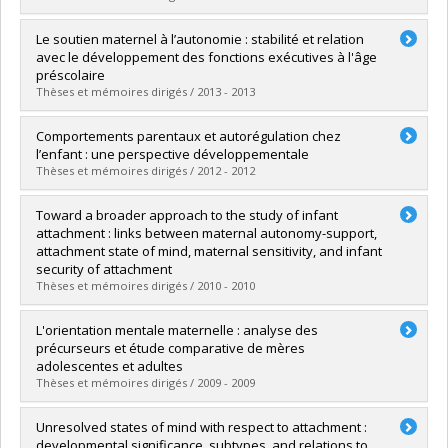
Lien vers le document dans Papyrus
Diplômé(e) :
Deschênes, Marie
Le soutien maternel à l’autonomie : stabilité et relation
Cycle :
Maîtrise
avec le développement des fonctions exécutives à l'âge
Diplôme obtenu :
M. Sc.
préscolaire
Lien vers le document dans Papyrus
Thèses et mémoires dirigés / 2013 - 2013
Diplômé(e) :
Matte-Gagné, Célia
Comportements parentaux et autorégulation chez
Cycle :
Doctorat
l’enfant : une perspective développementale
Diplôme obtenu :
Ph. D.
Thèses et mémoires dirigés / 2012 - 2012
Lien vers le document dans Papyrus
Diplômé(e) :
Bordeleau, Stéphanie
Toward a broader approach to the study of infant
Cycle :
Doctorat
attachment : links between maternal autonomy-support,
Diplôme obtenu :
Ph. D.
attachment state of mind, maternal sensitivity, and infant
Lien vers le document dans Papyrus
security of attachment
Thèses et mémoires dirigés / 2010 - 2010
Diplômé(e) :
Whipple, Natasha
L'orientation mentale maternelle : analyse des
Cycle :
Doctorat
précurseurs et étude comparative de mères
Diplôme obtenu :
Ph. D.
adolescentes et adultes
Lien vers le document dans Papyrus
Thèses et mémoires dirigés / 2009 - 2009
Diplômé(e) :
Demers, Isabelle
Unresolved states of mind with respect to attachment :
Cycle :
Doctorat
developmental significance, subtypes, and relations to