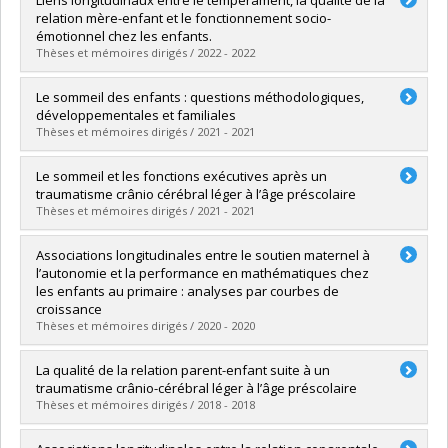
Cycle :
Maîtrise
relation mère-enfant et le fonctionnement socio-
Diplôme obtenu :
M. Sc.
émotionnel chez les enfants.
Lien vers le document dans Papyrus
Thèses et mémoires dirigés / 2022 - 2022
Diplômé(e) :
Sirois, Marie-Soleil
Le sommeil des enfants : questions méthodologiques,
Cycle :
Doctorat
développementales et familiales
Diplôme obtenu :
Ph. D.
Thèses et mémoires dirigés / 2021 - 2021
Lien vers le document dans Papyrus
Diplômé(e) :
Tétreault, Émilie
Le sommeil et les fonctions exécutives après un
Cycle :
Doctorat
traumatisme crânio cérébral léger à l’âge préscolaire
Diplôme obtenu :
Ph. D.
Thèses et mémoires dirigés / 2021 - 2021
Lien vers le document dans Papyrus
Diplômé(e) :
Landry-Roy, Catherine
Associations longitudinales entre le soutien maternel à
Cycle :
Doctorat
l’autonomie et la performance en mathématiques chez
Diplôme obtenu :
Ph. D.
les enfants au primaire : analyses par courbes de
Lien vers le document dans Papyrus
croissance
Thèses et mémoires dirigés / 2020 - 2020
Diplômé(e) :
Cimon-Paquet, Catherine
La qualité de la relation parent-enfant suite à un
Cycle :
Maîtrise
traumatisme crânio-cérébral léger à l’âge préscolaire
Diplôme obtenu :
M. Sc.
Thèses et mémoires dirigés / 2018 - 2018
Lien vers le document dans Papyrus
Diplômé(e) :
Lalonde, Gabrielle