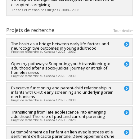
Diplôme obtenu :
Ph. D.
disrupted caregiving
Lien vers le document dans Papyrus
Thèses et mémoires dirigés / 2008 - 2008
Diplômé(e) :
Ballen, Natasha
Cycle :
Doctorat
Projets de recherche
Tout déplier
Diplôme obtenu :
Ph. D.
Lien vers le document dans Papyrus
The brain as a bridge between early life factors and
neurocognitive outcomes in young adulthood
Projet de recherche au Canada / 2025 - 2032
Sources de financement :
Opening pathways: Supporting youth transitioning to
CRSNG/Conseil de recherches en
adulthood after a socio-judicial journey or at risk of
sciences naturelles et génie du Canada (CRSNG)
homelessness
Programmes de subvention :
PVX20965-(RGP) Programme de
Projet de recherche au Canada / 2026 - 2030
subvention à la découverte individuelle ou de groupe
Chercheur principal :
Executive functioning and parent-child relationship in
Nathalie Fontaine
infants with CHD: early screening and underlying brain
Co-chercheurs :
Annie Bernier
,
Isabelle Archambault
,
Marie-
mechanisms
Julie Béliveau
,
Simon Larose
,
Georges Tarabulsy
,
Vincent
Projet de recherche au Canada / 2023 - 2030
Bégin
Sources de financement :
CRSH/Conseil de recherches en
Chercheur principal :
Transitioning from late adolescence into emerging
Anne Gallagher
sciences humaines du Canada
adulthood: The role of past and current parenting
Co-chercheurs :
Annie Bernier
,
Miriam Beauchamp
,
Nancy
Projet de recherche au Canada / 2021 - 2028
Programmes de subvention :
PVX99097-Subvention de
Poirier
,
Elana Pinchefsky
,
Guillaume Dumas
développement de partenariat
Sources de financement :
IRSC/Instituts de recherche en
Chercheur principal :
Le tempérament de l’enfant en lien avec le stress et le
Annie Bernier
santé du Canada
sentiment d’efficacité parentale: Développement d’une
Co-chercheurs :
Marie-Hélène Véronneau-McArdle