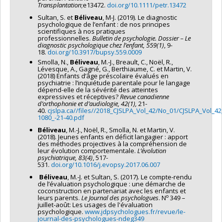
Transplantation
;e13472.
doi.org/10.1111/petr.13472
Sultan, S. et
Béliveau
, M-J. (2019). Le diagnostic
psychologique de l’enfant : de nos principes
scientifiques à nos pratiques
professionnelles.
Bulletin de psychologie. Dossier – Le
diagnostic psychologique chez l’enfant, 559(1)
, 9-
18.
doi.org/10.3917/bupsy.559.0009
Smolla, N.,
Béliveau
, M.-J., Breault, C., Noël, R.,
Lévesque, A., Gagné, G., Berthiaume, C. et Martin, V.
(2018) Enfants d’âge préscolaire évalués en
psychiatrie : l’inquiétude parentale pour le langage
dépend-elle de la sévérité des atteintes
expressives et réceptives?
Revue canadienne
d’orthophonie et d’audiologie, 42(1),
21-
40.
cjslpa.ca//files//2018_CJSLPA_Vol_42/No_01/CJSLPA_Vol_
1080_-21-40.pdf
Béliveau
, M.-J., Noël, R., Smolla, N. et Martin, V.
(2018). Jeunes enfants en déficit langagier : apport
des méthodes projectives à la compréhension de
leur évolution comportementale.
L’évolution
psychiatrique, 83(4)
, 517-
531.
doi.org/10.1016/j.evopsy.2017.06.007
Béliveau
, M.-J. et Sultan, S. (2017). Le compte-rendu
de l’évaluation psychologique : une démarche de
coconstruction en partenariat avec les enfants et
o
leurs parents.
Le Journal des psychologues
. N
349 –
juillet-août: Les usages de l'évaluation
psychologique.
www.jdpsychologues.fr/revue/le-
journal-des-psychologues-ndeg349