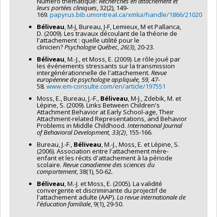
Numéro thématique:
Recherches en attachement et
leurs portées cliniques
, 32(2), 149-
169.
papyrus.bib.umontreal.ca/xmlui/handle/1866/21020
Béliveau
, M-J, Bureau, J-F, Lemieux, M et Pallanca,
D. (2009). Les travaux découlant de la théorie de
l'attachement : quelle utilité pour le
clinicien?
Psychologie Québec, 26(3),
20-23.
Béliveau
, M.-J., et Moss, E. (2009). Le rôle joué par
les événements stressants sur la transmission
intergénérationnelle de l'attachement.
Revue
européenne de psychologie appliquée, 59,
47-
58
.
www.em-consulte.com/en/article/197551
Moss, E., Bureau, J.-F.,
Béliveau
, M-J., Zdebik, M. et
Lépine, S. (2009). Links Between Children's
Attachment Behavior at Early School-age, Their
Attachment-related Representations, and Behavior
Problems in Middle Childhood.
International Journal
of Behavioral Development
, 33(2)
, 155-166.
Bureau, J.-F.,
Béliveau
, M.-J., Moss, E. et Lépine, S.
(2006). Association entre l'attachement mère-
enfant et les récits d'attachement à la période
scolaire.
Revue canadienne des sciences du
comportement
, 38(1), 50-62
.
Béliveau
, M.-J. et Moss, E. (2005). La validité
convergente et discriminante du projectif de
l'attachement adulte (AAP).
La revue internationale de
l'éducation familiale
, 9(1), 29-50.