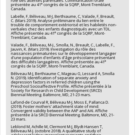
rôle des attentes parentales. Communication orale
e
présentée au 41
congrès de la SQRP, Mont-Tremblant,
Canada.
Labelle, F, Béliveau, M-J, Berthiaume, C, Valade, F, Breault,
C. (Mars 2019). Analyse préliminaire du lien entre le
trouble de comportement extériorisé et les habiletés non-
verbales chez des enfants diagnostiqués avec un TDL.
e
Affiche présentée au 41
congrès de la SQRP, Mont-
Tremblant, Canada.
Valade, F., Béliveau, M-J., Smolla, N., Breault, C., Labelle, F.,
Jauvin, K. (Mars 2019). Investigation du rôle des
naissances prématurées sur le développement langagier
d'une population d'enfants d'âge préscolaire présentant
e
des difficultés langagières. Affiche présentée au 41
congrès de la SQRP, Mont-Tremblant, Canada.
Béliveau M-J, Berthiaume C, Mageau G, Lessard A, Smolla
N. (2019). Identification of separate anxiety and
depression factors in referred children using the
Preschool Socioaffective Profile. Affiche présentée à la
Society for Research in Child Development (SRCD)
Biennial Meeting. Baltimore, MD, 21-23 mars.
Lafond-de Courval R, Béliveau M-J, Moss E, Pallanca D.
(2019). Foster mothers’ attachment state of mind:
Convergent validity between the AAP and AAI. Affiche
présentée à la SRCD Biennial Meeting. Baltimore, MD, 21-
23 mars.
Leblond M, Achille M, Clermont M-J, Blydt-Hansen T,
Béliveau M-J. (octobre 2018). A qualitative study of