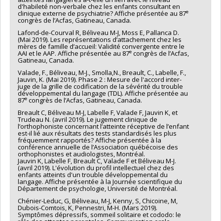
d'habileté non-verbale chez les enfants consultant en
e
clinique externe de psychiatrie? Affiche présentée au 87
congrès de l’Acfas, Gatineau, Canada.
Lafond-de-Courval R, Béliveau M-J, Moss E, Pallanca D.
(Mai 2019). Les représentations d’attachement chez les
mères de famille d’accueil: Validité convergente entre le
e
AAI et le AAP. Affiche présentée au 87
congrès de l’Acfas,
Gatineau, Canada.
Valade, F., Béliveau, M-J., Smolla,N., Breault, C., Labelle, F.,
Jauvin, K. (Mai 2019). Phase 2 : Mesure de l'accord inter-
juge de la grille de codification de la sévérité du trouble
développemental du langage (TDL). Affiche présentée au
e
87
congrès de l’Acfas, Gatineau, Canada.
Breault C, Béliveau M-J, Labelle F, Valade F, Jauvin K, et
Trudeau N. (avril 2019). Le jugement clinique de
l’orthophoniste concernant l’atteinte réceptive de l’enfant
est-il lié aux résultats des tests standardisés les plus
fréquemment rapportés? Affiche présentée à la
conférence annuelle de l’Association québécoise des
orthophonistes et audiologistes, Montréal.
Jauvin K, Labelle F, Breault C, Valade F et Béliveau M-J.
(avril 2019). L'évolution du profil intellectuel chez des
enfants atteints d'un trouble développemental du
langage. Affiche présentée à la Journée scientifique du
Département de psychologie, Université de Montréal.
Chénier-Leduc, G, Béliveau, M-J, Kenny, S, Chicoine, M,
Dubois-Comtois, K, Pennestri, M-H. (Mars 2019).
Symptômes dépressifs, sommeil solitaire et cododo: le