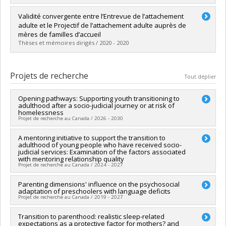
Lien vers le document dans Papyrus
Diplômé(e) :
Lessard, Alexanne
Validité convergente entre l’Entrevue de l’attachement
Cycle :
Doctorat
adulte et le Projectif de l’attachement adulte auprès de
Diplôme obtenu :
D. Psy.
mères de familles d’accueil
Lien vers le document dans Papyrus
Thèses et mémoires dirigés / 2020 - 2020
Diplômé(e) :
Lafond-de Courval, Raphaëlle
Cycle :
Maîtrise
Projets de recherche
Tout déplier
Diplôme obtenu :
M. Sc.
Lien vers le document dans Papyrus
Opening pathways: Supporting youth transitioning to
adulthood after a socio-judicial journey or at risk of
homelessness
Projet de recherche au Canada / 2026 - 2030
Chercheur principal :
A mentoring initiative to support the transition to
Nathalie Fontaine
adulthood of young people who have received socio-
Co-chercheurs :
Annie Bernier
,
Isabelle Archambault
,
Marie-
judicial services: Examination of the factors associated
Julie Béliveau
,
Simon Larose
,
Georges Tarabulsy
,
Vincent
with mentoring relationship quality
Bégin
Projet de recherche au Canada / 2024 - 2027
Sources de financement :
CRSH/Conseil de recherches en
sciences humaines du Canada
Chercheur principal :
Parenting dimensions' influence on the psychosocial
Nathalie Fontaine
adaptation of preschoolers with language deficits
Programmes de subvention :
PVX99097-Subvention de
Co-chercheurs :
Annie Bernier
,
Isabelle Archambault
,
Marie-
Projet de recherche au Canada / 2019 - 2027
développement de partenariat
Julie Béliveau
,
Simon Larose
,
Georges Tarabulsy
Sources de financement :
CRSH/Conseil de recherches en
Chercheur principal :
Transition to parenthood: realistic sleep-related
Marie-Julie Béliveau
sciences humaines du Canada
expectations as a protective factor for mothers? and
Co-chercheurs :
Natacha Trudeau
,
Geneviève Mageau
,