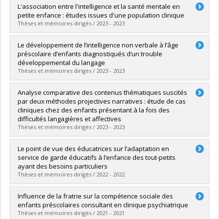
Diplômé(e) :
Breault, Chantale
L'association entre l'intelligence et la santé mentale en
Cycle :
Doctorat
petite enfance : études issues d'une population clinique
Diplôme obtenu :
Ph. D.
Thèses et mémoires dirigés / 2023 - 2023
Lien vers le document dans Papyrus
Diplômé(e) :
Labelle, Fannie
Le développement de l’intelligence non verbale à l’âge
Cycle :
Doctorat
préscolaire d’enfants diagnostiqués d’un trouble
Diplôme obtenu :
Ph. D.
développemental du langage
Lien vers le document dans Papyrus
Thèses et mémoires dirigés / 2023 - 2023
Diplômé(e) :
Jauvin, Karine
Analyse comparative des contenus thématiques suscités
Cycle :
Doctorat
par deux méthodes projectives narratives : étude de cas
Diplôme obtenu :
D. Psy.
cliniques chez des enfants présentant à la fois des
Lien vers le document dans Papyrus
difficultés langagières et affectives
Thèses et mémoires dirigés / 2023 - 2023
Diplômé(e) :
Rousseau, Marie-Andrée
Le point de vue des éducatrices sur l’adaptation en
Cycle :
Doctorat
service de garde éducatifs à l’enfance des tout-petits
Diplôme obtenu :
D. Psy.
ayant des besoins particuliers
Lien vers le document dans Papyrus
Thèses et mémoires dirigés / 2022 - 2022
Diplômé(e) :
Soulez, Clara
Influence de la fratrie sur la compétence sociale des
Cycle :
Maîtrise
enfants préscolaires consultant en clinique psychiatrique
Diplôme obtenu :
M. Sc.
Thèses et mémoires dirigés / 2021 - 2021