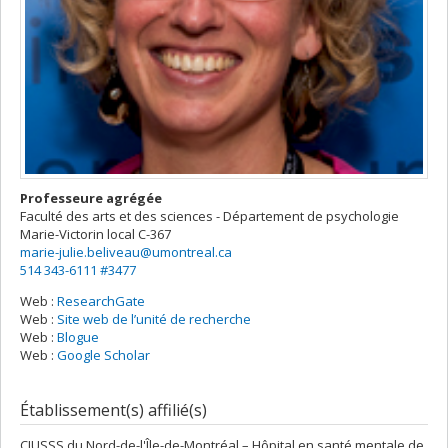
Professeure agrégée
Faculté des arts et des sciences - Département de psychologie
Marie-Victorin
local C-367
marie-julie.beliveau@umontreal.ca
514 343-6111 #3477
Web :
ResearchGate
Web :
Site web de l’unité de recherche
Web :
Blogue
Web :
Google Scholar
Établissement(s) affilié(s)
CIUSSS du Nord-de-l'Île-de-Montréal – Hôpital en santé mentale de