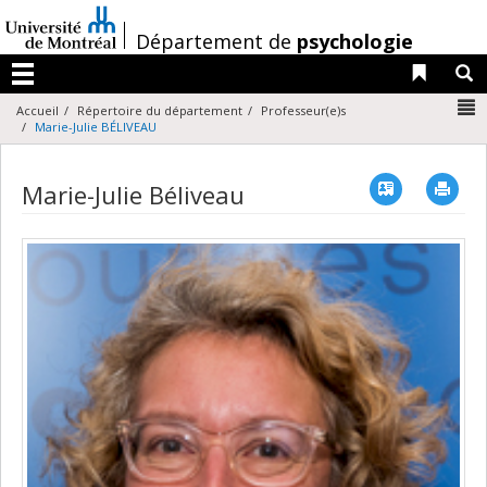
Passer
au
/
Département de
psychologie
contenu
Liens 
R
Menu
N
Accueil
Répertoire du département
Professeur(e)s
Marie-Julie BÉLIVEAU
Vcard
Imp
Marie-Julie Béliveau