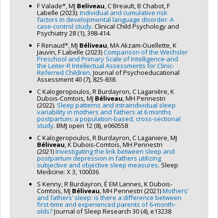
F Valade*, MJ
Beliveau
, C Breault, B Chabot, F
Labelle (2023).
Individual and cumulative risk
factors in developmental language disorder: A
case-control study
. Clinical Child Psychology and
Psychiatry 28 (1), 398-414.
F Renaud*, MJ
Béliveau
, MA Akzam-Ouellette, K
Jauvin, F Labelle (2023)
Comparison of the Wechsler
Preschool and Primary Scale of Intelligence-and
the Leiter-R Intellectual Assessments for Clinic-
Referred Children
. Journal of Psychoeducational
Assessment 40 (7), 825-838.
C Kalogeropoulos, R Burdayron, C Laganière, K
Dubois-Comtois, MJ
Béliveau
, MH Pennestri
(2022).
Sleep patterns and intraindividual sleep
variability in mothers and fathers at 6 months
postpartum: a population-based, cross-sectional
study
. BMJ open 12 (8), e060558
C Kalogeropoulos, R Burdayron, C Laganiere, MJ
Béliveau
, K Dubois-Comtois, MH Pennestri
(2021)
Investigating the link between sleep and
postpartum depression in fathers utilizing
subjective and objective sleep measures
. Sleep
Medicine: X 3, 100036
S Kenny, R Burdayron, É EM Lannes, K Dubois‐
Comtois, MJ
Béliveau
, MH Pennestri (2021)
Mothers’
and fathers’ sleep: is there a difference between
first‐time and experienced parents of 6‐month‐
olds?
Journal of Sleep Research 30 (4), e13238