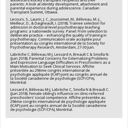
adolescent kidney transplant recipients and their
parents: A look at identity development, attachment and
parental experience during adolescence. Canadian
Transplant Summit, Ottawa.
Lecours, S., Laurin, J. C., Joussemet, M., Béliveau, M.-J.,
Meilleur, D., & Daigneault, I. (2018). Trainee selection for
admission in doctoral-level psychotherapy teaching
programs: a nationwide survey. Panel: From selection to
deliberate practice – enhancing the quality of training in
psychotherapy. Communication orale acceptée pour
présentation au congrès international de la Society for
Psychotherapy Research, Amsterdam, 27-30 Juin.
Labrèche C, Béliveau M-J, Lessard A, Breault C & Smolla N.
(Juin 2018). Parental Concerns for Externalizing Problems
and Expressive Language Difficulties in Preschoolers as a
Main Motivation to Seek Clinical Services. Affiche
présentée au 29ème congrès international de
psychologie appliquée (ICAP) joint au congrès annuel de
la Société canadienne de psychologie (SCP/CPA),
Montréal.
Lessard A, Béliveau M-J, Labrèche C, Smolla N & Breault C.
(Juin 2018). Female sibling’s influence on clinic-referred
preschoolers’ social competence. Affiche présentée au
29ème congrès international de psychologie appliquée
(ICAP) joint au congrès annuel de la Société canadienne
de psychologie (SCP/CPA), Montréal.