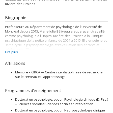
Rivière-des-Prairies
Biographie
Professeure au Département de psychologie de l'Université de
Montréal depuis 2015, Marie-Julie Béliveau a auparavant travaillé
comme psychologue à l'Hôpital Rivière-des-Prairies à la Clinique
psychiatrique de la petite enfance de 2004 à 2015. Elle enseigne au
3ème cycle la psychopathologie et l'évaluation des enfants et
adolescents. Elle supervise également annuellement un stage en
Lire plus…
évaluation des enfants et des adolescents à la Clinique
universitaire de psychologie de l'UdeM.
Affiliations
Membre –
CIRCA — Centre interdisciplinaire de recherche
sur le cerveau et l'apprentissage
Programmes d’enseignement
Doctorat en psychologie, option Psychologie clinique (D. Psy.)
– Sciences sociales Sciences sociales : intervention
Doctorat en psychologie, option Neuropsychologie clinique