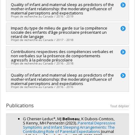
institutionnelle du CRSH - Subventions d'exploration
Chercheur principal :
Quality of infant and maternal sleep as predictors of the
Marie-Hélène Pennestri
mother-infant relationship: the moderating influence of
Co-chercheurs :
Marie-Julie Béliveau
maternal perceptions and expectations
Sources de financement :
CRSH/Conseil de recherches en
Projet de recherche au Canada / 2016 - 2019
sciences humaines du Canada
Programmes de subvention :
PV153480-Subventions de
Chercheur principal :
Impact du type de milieu de garde sur la compétence
Marie-Hélène Pennestri
développement Savoir
sociale des enfants d’âge préscolaire présentant un
Co-chercheurs :
Marie-Julie Béliveau
retard de langage
Sources de financement :
CRSH/Conseil de recherches en
Projet de recherche au Canada / 2017 - 2018
sciences humaines du Canada
Programmes de subvention :
PV153480-Subventions de
Chercheur principal :
Contributions respectives des compétences verbales et
Marie-Julie Béliveau
développement Savoir
non verbales sur la présence de comportements
Sources de financement :
CRSH/Conseil de recherches en
agressifs à la période préscolaire
sciences humaines du Canada
Projet de recherche au Canada / 2016 - 2018
Programmes de subvention :
PVX20020-Subvention
institutionnelle du CRSH - Subventions d'exploration
Chercheur principal :
Quality of infant and maternal sleep as predictors of the
Marie-Julie Béliveau
mother-infant relationship: the moderating influence of
Sources de financement :
CRSH/Conseil de recherches en
maternal perceptions and expectations
sciences humaines du Canada
Projet de recherche au Canada / 2016 - 2016
Programmes de subvention :
PVX20020-Subvention
institutionnelle du CRSH - Subventions d'exploration
Chercheur principal :
Marie-Hélène Pennestri
Co-chercheurs :
Marie-Julie Béliveau
,
Karine Dubois-Comtois
Publications
Tout déplier
Sources de financement :
CRSH/Conseil de recherches en
sciences humaines du Canada
G Chenier-Leduc*, MJ
Beliveau
, K Dubois-Comtois,
Programmes de subvention :
PV153480-Subventions de
S Kenny, MH Pennestri (2023)..
Parental Depressive
développement Savoir
Symptoms and Infant Sleeping Arrangements: The
Contributing Role of Parental Expectations
Journal