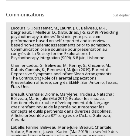
Communications
Tout déplier
Lecours, S., Joussemet, M., Laurin, J. C., Béliveau, M.-J.,
Daigneault, I. Meilleur, D., & Boudrias, J.-S. (2019). Predicting
psychotherapy trainees’ first mid-year practicum
performance based on self-reported and interview-
based non-academic assessments prior to admission.
Communication orale soumise pour présentation au
congrès de la Society for the Exploration of
Psychotherapy Integration (SEPI), 6-8 juin, Lisbonne.
Chénier-Leduc, G., Béliveau, M., Kenny, S., Chicoine, M.,
Dubois-Comtois, K., Pennestri, M. (Juin 2019). Parental
Depressive Symptoms and Infant Sleep Arrangements:
The Contributing Role of Parental Expectations.
Présentation affichée, congrès SLEEP, San Antonio, Texas,
États-Unis.
Breault, Chantale; Dionne, Marylène; Trudeau, Natacha ;
Béliveau, Marie-Julie (Mai 2019). Évaluer les impacts
fonctionnels du trouble développemental du langage
chez l’enfant: revue de la portée pour recenser les
concepts et outils pertinents dans diverses disciplines.
e
Affiche présentée au 87
congrès de l’Acfas, Gatineau,
Canada.
Labelle, Fannie; Béliveau, Marie-Julie; Breault, Chantale;
Valade, Florence; Jauvin, Karine (Mai 2019). La sévérité des
atteintes langagières a-t-elle un lien avec le niveau