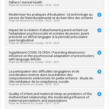
Programmes de subvention :
PV153480-Subventions de
fathers? mental health
Bruno Gauthier
Projet de recherche au Canada / 2018 - 2025
développement Savoir
Sources de financement :
CRSH/Conseil de recherches en
sciences humaines du Canada
Sources de financement :
Moderniser les pratiques d’évaluation : la technologie au
IRSC/Instituts de recherche en
Programmes de subvention :
PV153480-Subventions de
service de l’interdisciplinarité et du bien-être des enfants
santé du Canada
Projet de recherche au Canada / 2020 - 2024
développement Savoir
Programmes de subvention :
PVXX5647-(MOP) Subvention de
fonctionnement incluant les subventions de fonctionnement
Chercheur principal :
Impact de la relation d'attachement parent-enfant sur
Bruno Gauthier
programmatiques (général)
l’adaptation psychosociale et scolaire de jeunes ayant
Co-chercheurs :
Isabelle Archambault
,
Tania Lecomte
,
Karim
présenté un déficit langagier à la période préscolaire:
Jerbi
,
Marie-Julie Béliveau
suivi longitudinal
Sources de financement :
Université de Montréal
Projet de recherche au Canada / 2019 - 2023
Programmes de subvention :
PVXXXXXX-FEI sans restriction
Chercheur principal :
Supplément COVID-19 CRSH / Parenting dimensions'
Marie-Julie Béliveau
influence on the psychosocial adaptation of preschoolers
Sources de financement :
CRSH/Conseil de recherches en
with language deficits
sciences humaines du Canada
Projet de recherche au Canada / 2020 - 2021
Programmes de subvention :
PVX20020-Subvention
institutionnelle du CRSH - Subventions d'exploration
Chercheur principal :
La participation des difficultés langagières et de
Marie-Julie Béliveau
coordination motrice dans la prédiction des
Sources de financement :
CRSH/Conseil de recherches en
comportements extériorisés en petite enfance : étude du
sciences humaines du Canada
rôle médiateur de la compétence sociale
Programmes de subvention :
PVXXXXXX-Supplément à l’appui
Projet de recherche au Canada / 2018 - 2021
des étudiants, des stagiaires postdoctoraux et du personnel
de soutien à la recherche COVID-19
Chercheur principal :
Quality of infant and maternal sleep as predictors of the
Marie-Julie Béliveau
motherinfant relationship: the moderating influence of
Sources de financement :
CRSH/Conseil de recherches en
maternal perceptions and expectations
sciences humaines du Canada
Projet de recherche au Canada / 2017 - 2019
Programmes de subvention :
PVX20020-Subvention