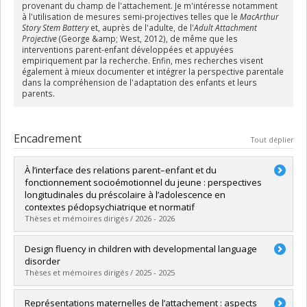
provenant du champ de l'attachement. Je m'intéresse notamment
à l'utilisation de mesures semi-projectives telles que le
MacArthur
Story Stem Battery
et, auprès de l'adulte, de l'
Adult Attachment
Projective
(George &amp; West, 2012), de même que les
interventions parent-enfant développées et appuyées
empiriquement par la recherche. Enfin, mes recherches visent
également à mieux documenter et intégrer la perspective parentale
dans la compréhension de l'adaptation des enfants et leurs
parents.
Encadrement
Tout déplier
À l’interface des relations parent–enfant et du
fonctionnement socioémotionnel du jeune : perspectives
longitudinales du préscolaire à l’adolescence en
contextes pédopsychiatrique et normatif
Thèses et mémoires dirigés / 2026 - 2026
Diplômé(e) :
Marquis-Brideau, Camille
Design fluency in children with developmental language
Cycle :
Doctorat
disorder
Diplôme obtenu :
Ph. D.
Thèses et mémoires dirigés / 2025 - 2025
Lien vers le document dans Papyrus
Diplômé(e) :
Séguin-Kaercher, Nakita
Représentations maternelles de l’attachement : aspects