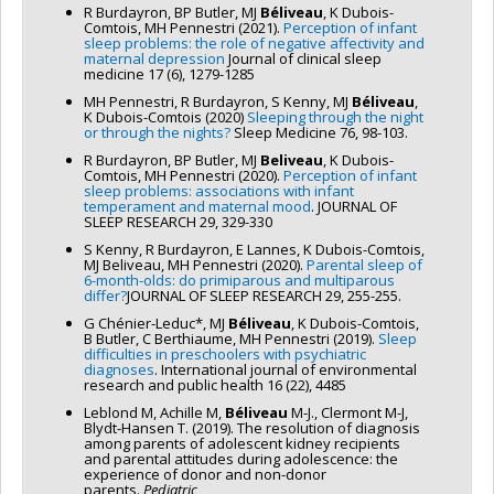
R Burdayron, BP Butler, MJ
Béliveau
, K Dubois-
Comtois, MH Pennestri (2021).
Perception of infant
sleep problems: the role of negative affectivity and
maternal depression
Journal of clinical sleep
medicine 17 (6), 1279-1285
MH Pennestri, R Burdayron, S Kenny, MJ
Béliveau
,
K Dubois-Comtois (2020)
Sleeping through the night
or through the nights?
Sleep Medicine 76, 98-103.
R Burdayron, BP Butler, MJ
Beliveau
, K Dubois-
Comtois, MH Pennestri (2020).
Perception of infant
sleep problems: associations with infant
temperament and maternal mood
. JOURNAL OF
SLEEP RESEARCH 29, 329-330
S Kenny, R Burdayron, E Lannes, K Dubois-Comtois,
MJ Beliveau, MH Pennestri (2020).
Parental sleep of
6-month-olds: do primiparous and multiparous
differ?
JOURNAL OF SLEEP RESEARCH 29, 255-255.
G Chénier-Leduc*, MJ
Béliveau
, K Dubois-Comtois,
B Butler, C Berthiaume, MH Pennestri (2019).
Sleep
difficulties in preschoolers with psychiatric
diagnoses
. International journal of environmental
research and public health 16 (22), 4485
Leblond M, Achille M,
Béliveau
M-J., Clermont M-J,
Blydt-Hansen T. (2019). The resolution of diagnosis
among parents of adolescent kidney recipients
and parental attitudes during adolescence: the
experience of donor and non-donor
parents.
Pediatric