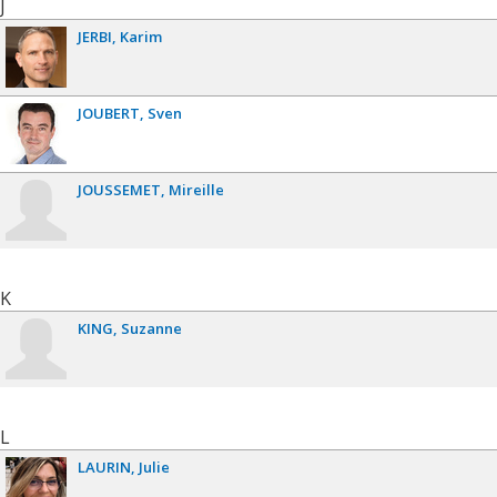
J
JERBI
Karim
JOUBERT
Sven
JOUSSEMET
Mireille
K
KING
Suzanne
L
LAURIN
Julie