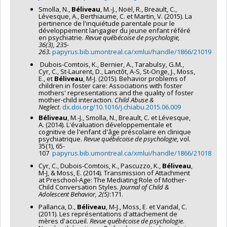
Smolla, N.,
Béliveau
, M.-J., Noël, R., Breault, C.,
Lévesque, A., Berthiaume, C. et Martin, V. (2015). La
pertinence de l'inquiétude parentale pour le
développement langagier du jeune enfant référé
en psychiatrie.
Revue québécoise de psychologie,
36(3), 235-
263.
papyrus.bib.umontreal.ca/xmlui/handle/1866/21019
Dubois-Comtois, K., Bernier, A., Tarabulsy, G.M.,
Cyr, C., St-Laurent, D., Lanctôt, A-S, St-Onge, J., Moss,
E., et
Béliveau
, M-J. (2015). Behavior problems of
children in foster care: Associations with foster
mothers' representations and the quality of foster
mother-child interaction.
Child Abuse &
Neglect
.
dx.doi.org/10.1016/j.chiabu.2015.06.009
Béliveau
, M.-J., Smolla, N., Breault, C. et Lévesque,
A. (2014). L'évaluation développementale et
cognitive de l'enfant d'âge préscolaire en clinique
psychiatrique.
Revue québécoise de psychologie
, vol.
35(1), 65-
107
papyrus.bib.umontreal.ca/xmlui/handle/1866/21018
Cyr, C., Dubois-Comtois, K., Pascuzzo, K.,
Béliveau
,
M-J, & Moss, E. (2014). Transmission of Attachment
at Preschool-Age: The Mediating Role of Mother-
Child Conversation Styles.
Journal of Child &
Adolescent Behavior, 2(5)
:171.
Pallanca, D.,
Béliveau
, M-J., Moss, E. et Vandal, C.
(2011). Les représentations d'attachement de
mères d'accueil.
Revue québécoise de psychologie
.