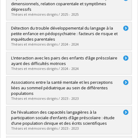
Cycle :
Doctorat
dimensionnels, relation coparentale et symptômes
Diplôme obtenu :
D. Psy.
dépressifs
Lien vers le document dans Papyrus
Thèses et mémoires dirigés / 2025 - 2025
Diplômé(e) :
Lafond-de Courval, Raphaëlle
Détection du trouble développemental du langage à la
Cycle :
Doctorat
petite enfance en pédopsychiatrie : facteurs de risque et
Diplôme obtenu :
Ph. D.
inquiétudes parentales
Lien vers le document dans Papyrus
Thèses et mémoires dirigés / 2024 - 2024
Diplômé(e) :
Valade, Florence
L’interaction avec les pairs des enfants d’âge préscolaire
Cycle :
Doctorat
ayant des difficultés motrices
Diplôme obtenu :
Ph. D.
Thèses et mémoires dirigés / 2024 - 2024
Lien vers le document dans Papyrus
Diplômé(e) :
Renaud, Florence
Associations entre la santé mentale et les perceptions
Cycle :
Doctorat
liées au sommeil pédiatrique au sein de différentes
Diplôme obtenu :
D. Psy.
populations
Lien vers le document dans Papyrus
Thèses et mémoires dirigés / 2023 - 2023
Diplômé(e) :
Chénier-Leduc, Gabrielle
De l’évaluation des capacités langagières à la
Cycle :
Doctorat
participation sociale d’enfants d’âge préscolaire : étude
Diplôme obtenu :
Ph. D.
d’une population clinique et des écrits scientifiques
Lien vers le document dans Papyrus
Thèses et mémoires dirigés / 2023 - 2023