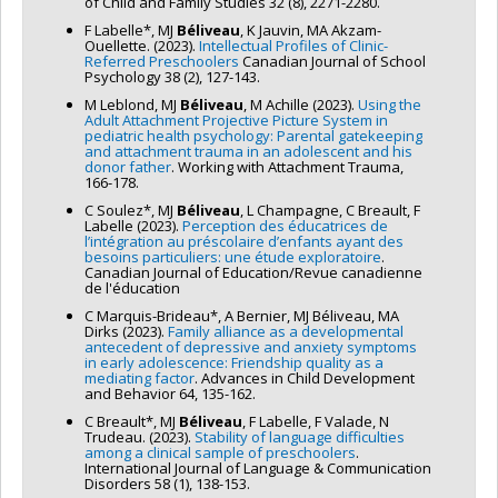
of Child and Family Studies 32 (8), 2271-2280.
F Labelle*, MJ
Béliveau
, K Jauvin, MA Akzam-
Ouellette. (2023).
Intellectual Profiles of Clinic-
Referred Preschoolers
Canadian Journal of School
Psychology 38 (2), 127-143.
M Leblond, MJ
Béliveau
, M Achille (2023).
Using the
Adult Attachment Projective Picture System in
pediatric health psychology: Parental gatekeeping
and attachment trauma in an adolescent and his
donor father
. Working with Attachment Trauma,
166-178.
C Soulez*, MJ
Béliveau
, L Champagne, C Breault, F
Labelle (2023).
Perception des éducatrices de
l’intégration au préscolaire d’enfants ayant des
besoins particuliers: une étude exploratoire
.
Canadian Journal of Education/Revue canadienne
de l'éducation
C Marquis-Brideau*, A Bernier, MJ Béliveau, MA
Dirks (2023).
Family alliance as a developmental
antecedent of depressive and anxiety symptoms
in early adolescence: Friendship quality as a
mediating factor
. Advances in Child Development
and Behavior 64, 135-162.
C Breault*, MJ
Béliveau
, F Labelle, F Valade, N
Trudeau. (2023).
Stability of language difficulties
among a clinical sample of preschoolers
.
International Journal of Language & Communication
Disorders 58 (1), 138-153.