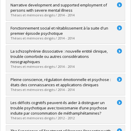
Diplômé(e) :
Pillay, Rowena
Narrative development and supported employment of
Cycle :
Doctorat
persons with severe mental illness
Diplôme obtenu :
D. Psy.
Thèses et mémoires dirigés / 2014 - 2014
Lien vers le document dans Papyrus
Diplômé(e) :
Cartwright, Kelly A.
Fonctionnement social et rétablissement à la suite d'un
Cycle :
Doctorat
premier épisode psychotique
Diplôme obtenu :
D. Psy.
Thèses et mémoires dirigés / 2014 - 2014
Lien vers le document dans Papyrus
Diplômé(e) :
Bourdeau, Geneviève
La schizophrénie dissociative : nouvelle entité clinique,
Cycle :
Doctorat
trouble comorbide ou autres considérations
Diplôme obtenu :
Ph. D.
nosographiques
Lien vers le document dans Papyrus
Thèses et mémoires dirigés / 2014 - 2014
Diplômé(e) :
Laferrière-Simard, Marie-Christine
Pleine conscience, régulation émotionnelle et psychose :
Cycle :
Doctorat
états des connaissances et applications cliniques
Diplôme obtenu :
Ph. D.
Thèses et mémoires dirigés / 2014 - 2014
Lien vers le document dans Papyrus
Diplômé(e) :
EL-Khoury, Bassam
Les déficits cognitifs peuvent-ils aider à distinguer un
Cycle :
Doctorat
trouble psychotique avec toxicomanie d’une psychose
Diplôme obtenu :
Ph. D.
induite par consommation de méthamphétamines?
Lien vers le document dans Papyrus
Thèses et mémoires dirigés / 2012 - 2012
Diplômé(e) :
Bouchard, Vanessa
The Experience of Treatment of Persons Presenting with