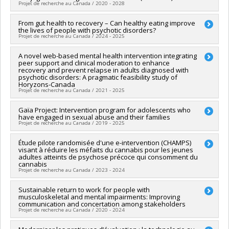
Projet de recherche au Canada / 2020 - 2028
Programmes de subvention :
PVXXXXXX-Subvention Savoir
Sources de financement :
FRQSC/Fonds de recherche du
Québec - Société et culture (FQRSC)
Chercheur principal :
From gut health to recovery – Can healthy eating improve
Sophie Bergeron
,
Mireille Cyr
Programmes de subvention :
PVXXXXXX-(AC) Actions
the lives of people with psychotic disorders?
Co-chercheurs :
Jean-Yves Frappier
,
Antonio Zadra
,
Isabelle
concertées - générique
Projet de recherche au Canada / 2024 - 2025
Daigneault
,
Tania Lecomte
,
Katherine Péloquin
,
Marie-Ève
Daspe
,
Jacinthe Dion
,
Delphine Collin-Vézina
,
Audrey
Chercheur principal :
A novel web-based mental health intervention integrating
Tania Lecomte
Brassard
,
Heather Beth Macintosh
,
Yvan Lussier
,
Geneviève
peer support and clinical moderation to enhance
Sources de financement :
Fondation de l’IUSMM
Paquette
,
Nicolas Berthelot
,
Stéphane Sabourin
,
Martine
recovery and prevent relapse in adults diagnosed with
Programmes de subvention :
psychotic disorders: A pragmatic feasibility study of
Hébert
,
Monique Tardif
,
Catherine Bégin
,
Claude Bélanger
,
Horyzons-Canada
Natacha Godbout
,
Mylène Fernet
,
Martin Blais
,
Sylvie Parent
Projet de recherche au Canada / 2021 - 2025
,
Claudia Savard
,
Chiaraa PIAZZESI
,
Marie-Pier Vaillancourt-
Morel
,
Alexa Martin
,
Alison Paradis
,
Noémie Carbonneau
Chercheur principal :
Gaïa Project: Intervention program for adolescents who
Shalini Lal
Sources de financement :
FRQSC/Fonds de recherche du
have engaged in sexual abuse and their families
Co-chercheurs :
Tania Lecomte
,
Amal Abdel-Baki
,
Martin
Québec - Société et culture (FQRSC)
Projet de recherche au Canada / 2019 - 2025
Lepage
,
Ridha Joober
,
Mario Alvarez-Jimenez
,
John Gleeson
Programmes de subvention :
PV129894-(RG) Programme
Sources de financement :
IRSC/Instituts de recherche en
Regroupements stratégiques
Chercheur principal :
Étude pilote randomisée d'une e-intervention (CHAMPS)
Tania Lecomte
santé du Canada
visant à réduire les méfaits du cannabis pour les jeunes
Co-chercheurs :
Isabelle V. Daignault
,
Audrey Brassard
Programmes de subvention :
PVXXXXXX-(PJT) Subvention
adultes atteints de psychose précoce qui consomment du
Sources de financement :
CRSH/Conseil de recherches en
cannabis
Projet
sciences humaines du Canada
Projet de recherche au Canada / 2023 - 2024
Programmes de subvention :
PVXXXXXX-Subvention Savoir
Chercheur principal :
Sustainable return to work for people with
Tania Lecomte
musculoskeletal and mental impairments: Improving
Sources de financement :
CHUM/Centre hospitalier de
communication and concertation among stakeholders
l'Université de Montréal
Projet de recherche au Canada / 2020 - 2024
Programmes de subvention :