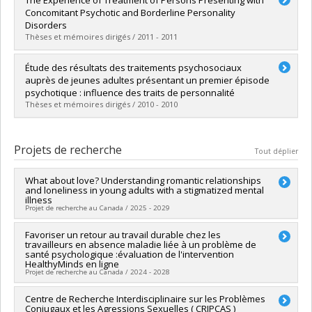
Cycle :
Maîtrise
Concomitant Psychotic and Borderline Personality
Diplôme obtenu :
M. Sc.
Disorders
Lien vers le document dans Papyrus
Thèses et mémoires dirigés / 2011 - 2011
Diplômé(e) :
Thérien, Phillip
Étude des résultats des traitements psychosociaux
Cycle :
Doctorat
auprès de jeunes adultes présentant un premier épisode
Diplôme obtenu :
D. Psy.
psychotique : influence des traits de personnalité
Lien vers le document dans Papyrus
Thèses et mémoires dirigés / 2010 - 2010
Diplômé(e) :
Beauchamp, Marie-Chantal
Cycle :
Doctorat
Projets de recherche
Tout déplier
Diplôme obtenu :
Ph. D.
Lien vers le document dans Papyrus
What about love? Understanding romantic relationships
and loneliness in young adults with a stigmatized mental
illness
Projet de recherche au Canada / 2025 - 2029
Chercheur principal :
Favoriser un retour au travail durable chez les
Tania Lecomte
travailleurs en absence maladie liée à un problème de
Co-chercheurs :
Marc Lanovaz
,
Sophie Bergeron
,
Amal Abdel-
santé psychologique :évaluation de l'intervention
Baki
,
Marie Villeneuve
,
Katherine Péloquin
,
Robert-Paul
HealthyMinds en ligne
Juster
,
Martin Lepage
,
Phil Tibbo
,
Marc-André Roy
,
Farooq
Projet de recherche au Canada / 2024 - 2028
Naeem
Sources de financement :
CRSH/Conseil de recherches en
Chercheur principal :
Centre de Recherche Interdisciplinaire sur les Problèmes
Marc Corbière
Conjugaux et les Agressions Sexuelles ( CRIPCAS )
sciences humaines du Canada
Co-chercheurs :
Tania Lecomte