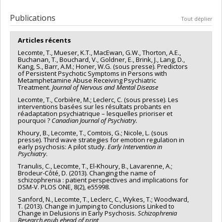
Chercheur principal :
Tania Lecomte
Publications
Tout déplier
Articles récents
Lecomte, T., Mueser, K.T., MacEwan, G.W., Thorton, A.E.,
Buchanan, T., Bouchard, V., Goldner, E., Brink, J., Lang, D.,
Kang, S., Barr, A.M.; Honer, W.G. (sous presse). Predictors
of Persistent Psychotic Symptoms in Persons with
Metamphetamine Abuse Receiving Psychiatric
Treatment.
Journal of Nervous and Mental Disease
Lecomte, T., Corbière, M.; Leclerc, C. (sous presse). Les
interventions basées sur les résultats probants en
réadaptation psychiatrique – lesquelles prioriser et
pourquoi ?
Canadian Journal of Psychiatry.
Khoury, B., Lecomte, T., Comtois, G.; Nicole, L. (sous
presse). Third wave strategies for emotion regulation in
early psychosis: A pilot study.
Early Intervention in
Psychiatry
.
Tranulis, C., Lecomte, T., El-Khoury, B., Lavarenne, A.;
Brodeur-Côté, D. (2013). Changing the name of
schizophrenia : patient perspectives and implications for
DSM-V. PLOS ONE, 8(2), e55998.
Sanford, N., Lecomte, T., Leclerc, C., Wykes, T.; Woodward,
T. (2013). Change in Jumping to Conclusions Linked to
Change in Delusions in Early Psychosis.
Schizophrenia
Research.epub ehead of print