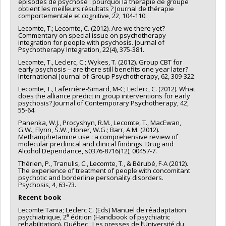
épisodes de psychose : pourquoi la thérapie de groupe
obtient les meilleurs résultats ? Journal de thérapie
comportementale et cognitive, 22, 104-110.
Lecomte, T.; Lecomte, C. (2012). Are we there yet?
Commentary on special issue on psychotherapy
integration for people with psychosis. Journal of
Psychotherapy Integration, 22(4), 375-381.
Lecomte, T., Leclerc, C.; Wykes, T. (2012). Group CBT for
early psychosis – are there still benefits one year later?
International Journal of Group Psychotherapy, 62, 309-322.
Lecomte, T., Laferrière-Simard, M-C; Leclerc, C. (2012). What
does the alliance predict in group interventions for early
psychosis? Journal of Contemporary Psychotherapy, 42,
55-64.
Panenka, W.J., Procyshyn, R.M., Lecomte, T., MacEwan,
G.W., Flynn, S.W., Honer, W.G.; Barr, A.M. (2012).
Methamphetamine use : a comprehensive review of
molecular preclinical and clinical findings. Drug and
Alcohol Dependance, s0376-8716(12), 00457-7.
Thérien, P., Tranulis, C., Lecomte, T., & Bérubé, F-A (2012).
The experience of treatment of people with concomitant
psychotic and borderline personality disorders.
Psychosis, 4, 63-73.
Recent book
Lecomte Tania; Leclerc C. (Eds) Manuel de réadaptation
e
psychiatrique, 2
édition (Handbook of psychiatric
rehabilitation). Québec : Les presses de l’Université du