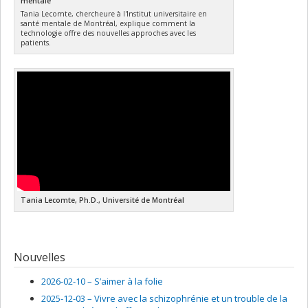
mentale
Tania Lecomte, chercheure à l'Institut universitaire en
santé mentale de Montréal, explique comment la
technologie offre des nouvelles approches avec les
patients.
Tania Lecomte, Ph.D., Université de Montréal
Nouvelles
2026-02-10 –
S’aimer à la folie
2025-12-03 –
Vivre avec la schizophrénie et un trouble de la