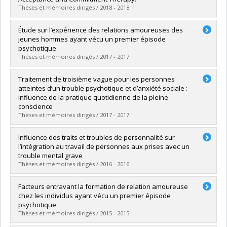
Lien vers le document dans Papyrus
Thèses et mémoires dirigés / 2018 - 2018
Diplômé(e) :
Spidel, Alicia
Étude sur l’expérience des relations amoureuses des
Cycle :
Doctorat
jeunes hommes ayant vécu un premier épisode
Diplôme obtenu :
Ph. D.
psychotique
Lien vers le document dans Papyrus
Thèses et mémoires dirigés / 2017 - 2017
Diplômé(e) :
Latour-Desjardins, Anouk
Traitement de troisième vague pour les personnes
Cycle :
Doctorat
atteintes d’un trouble psychotique et d’anxiété sociale :
Diplôme obtenu :
D. Psy.
influence de la pratique quotidienne de la pleine
Lien vers le document dans Papyrus
conscience
Thèses et mémoires dirigés / 2017 - 2017
Diplômé(e) :
Simard, Stéphanie
Influence des traits et troubles de personnalité sur
Cycle :
Doctorat
l’intégration au travail de personnes aux prises avec un
Diplôme obtenu :
D. Psy.
trouble mental grave
Lien vers le document dans Papyrus
Thèses et mémoires dirigés / 2016 - 2016
Diplômé(e) :
Fortin, Guillaume
Facteurs entravant la formation de relation amoureuse
Cycle :
Doctorat
chez les individus ayant vécu un premier épisode
Diplôme obtenu :
Ph. D.
psychotique
Lien vers le document dans Papyrus
Thèses et mémoires dirigés / 2015 - 2015