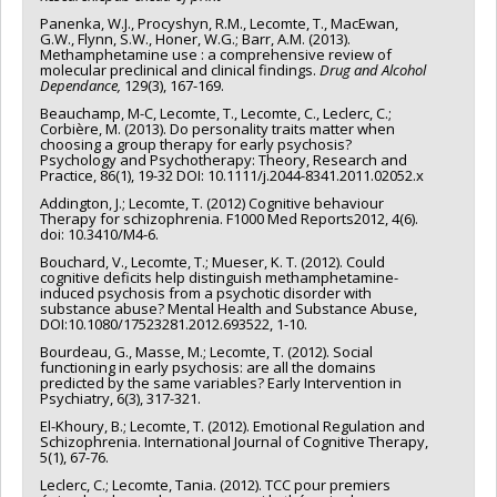
Panenka, W.J., Procyshyn, R.M., Lecomte, T., MacEwan,
G.W., Flynn, S.W., Honer, W.G.; Barr, A.M. (2013).
Methamphetamine use : a comprehensive review of
molecular preclinical and clinical findings.
Drug and Alcohol
Dependance,
129(3), 167-169.
Beauchamp, M-C, Lecomte, T., Lecomte, C., Leclerc, C.;
Corbière, M. (2013). Do personality traits matter when
choosing a group therapy for early psychosis?
Psychology and Psychotherapy: Theory, Research and
Practice, 86(1), 19-32 DOI: 10.1111/j.2044-8341.2011.02052.x
Addington, J.; Lecomte, T. (2012) Cognitive behaviour
Therapy for schizophrenia. F1000 Med Reports2012, 4(6).
doi: 10.3410/M4-6.
Bouchard, V., Lecomte, T.; Mueser, K. T. (2012). Could
cognitive deficits help distinguish methamphetamine-
induced psychosis from a psychotic disorder with
substance abuse? Mental Health and Substance Abuse,
DOI:10.1080/17523281.2012.693522, 1-10.
Bourdeau, G., Masse, M.; Lecomte, T. (2012). Social
functioning in early psychosis: are all the domains
predicted by the same variables? Early Intervention in
Psychiatry, 6(3), 317-321.
El-Khoury, B.; Lecomte, T. (2012). Emotional Regulation and
Schizophrenia. International Journal of Cognitive Therapy,
5(1), 67-76.
Leclerc, C.; Lecomte, Tania. (2012). TCC pour premiers