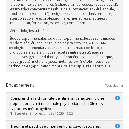
relations interpersonnelles (solitude, amoureuses, réseau social),
les troubles concomitants (abus de substances, anxiété sociale,
trouble de personnalité), insight, traumatismes dans l’enfance,
insertion scolaire et professionnelle, meilleures pratiques :
implantation, formation, expertise, compétence.
Méthodologies utilisées :
Études expérimentales ou quasi-expérimentales, essai cliniques
randomisés, études longitudinales (trajectoires, A-B-A, EMA
(ecological momentary assessment), journaux de bord, ou
protocoles à sujets uniques répétés (intra-sujet)), études
qualitatives (grounded theory, phénoménologique, thématique,
focus group), méta-analyses, méta-review (GRADE), nouvelles
technologies (application mobile, téléthérapie, réalité virtuelle).
Encadrement
Tout déplier
Comprendre la chronicité de l’itinérance au sein d’une
population ayant un trouble psychotique : le rôle des
capacités métacognitives
Thèses et mémoires dirigés / 2026 - 2026
Diplômé(e) :
Cimaglia, Melissa
Trauma et psychose : interventions psychosociales,