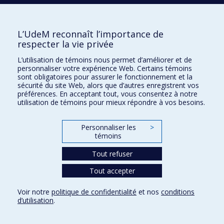
J
JERBI
Karim
L’UdeM reconnaît l’importance de
respecter la vie privée
JOUBERT
Sven
L’utilisation de témoins nous permet d’améliorer et de
personnaliser votre expérience Web. Certains témoins
sont obligatoires pour assurer le fonctionnement et la
sécurité du site Web, alors que d’autres enregistrent vos
JOUSSEMET
Mireille
préférences. En acceptant tout, vous consentez à notre
utilisation de témoins pour mieux répondre à vos besoins.
Personnaliser les
>
K
témoins
KING
Suzanne
Tout refuser
Tout accepter
Voir notre
politique de confidentialité
et nos
conditions
L
d’utilisation
.
LAURIN
Julie