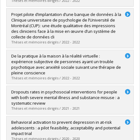
Thèses et mémoires dirigés / 2022 - 2022
Diplômé(e) :
Barolet, Juliette C.
Projet pilote d’implantation d’une banque de données à la
Cycle :
Maîtrise
Clinique universitaire de psychologie de l’Université de
Diplôme obtenu :
M. Sc.
Montréal (CUP) : une étude qualitative des impressions
Lien vers le document dans Papyrus
des cliniciens face à la mise en œuvre d’un système de
collecte de données cli
Thèses et mémoires dirigés / 2022 - 2022
Diplômé(e) :
Riopel, Gabrielle
De la pratique à la maison à la réalité virtuelle :
Cycle :
Maîtrise
expérience subjective de personnes ayant un trouble
Diplôme obtenu :
M. Sc.
psychotique avec anxiété sociale suivant une thérapie de
Lien vers le document dans Papyrus
pleine conscience
Thèses et mémoires dirigés / 2022 - 2022
Diplômé(e) :
Hache-Labelle, Catherine
Dropouts rates in psychosocial interventions for people
Cycle :
Doctorat
with both severe mental illness and substance misuse : a
Diplôme obtenu :
D. Psy.
systematic review
Lien vers le document dans Papyrus
Thèses et mémoires dirigés / 2021 - 2021
Diplômé(e) :
Bouchard, Marianne
Behavioral activation to prevent depression in at-risk
Cycle :
Doctorat
adolescents : a pilot feasibility, acceptability and potential
Diplôme obtenu :
D. Psy.
impact trial
Lien vers le document dans Papyrus
Thèses et mémoires dirigés / 2020 - 2020