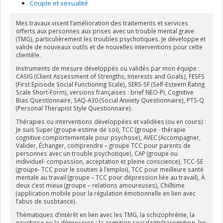
Couple et sexualité
Mes travaux visent l’amélioration des traitements et services
offerts aux personnes aux prises avec un trouble mental grave
(TMG), particulièrement les troubles psychotiques. Je développe et
valide de nouveaux outils et de nouvelles interventions pour cette
clientèle.
Instruments de mesure développés ou validés par mon équipe :
CASIG (Client Assessment of Strengths, Interests and Goals), FESFS
(First Episode Social Functioning Scale), SERS-SF (Self-Esteem Rating
Scale Short-Form), versions françaises : brief NEO-PI, Cognitive
Bias Questionnaire, SAQ-A30 (Social Anxiety Questionnaire), PTS-Q
(Personal Therapist Style Questionnaire).
Thérapies ou interventions développées et validées (ou en cours) :
Je suis Super (groupe-estime de soi), TCC (groupe - thérapie
cognitive comportementale pour psychose), AVEC (Accompagner,
Valider, Échanger, comprendre – groupe TCC pour parents de
personnes avec un trouble psychotique), CAP (groupe ou
individuel- compassion, acceptation et pleine conscience), TCC-SE
(groupe- TCC pour le soutien à l’emploi), TCC pour meilleure santé
mentale au travail (groupe – TCC pour dépression liée au travail), À
deux c’est mieux (groupe – relations amoureuses), Chilltime
(application mobile pour la régulation émotionnelle en lien avec
l’abus de susbtance).
Thématiques d’intérêt en lien avec les TMG, la schizophrénie, la
psychose ou la dépression : la cognition sociale/métacognition, les