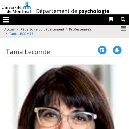
Passer
au
/
Département de
psychologie
contenu
Liens 
R
Menu
N
Accueil
Répertoire du département
Professeur(e)s
Tania LECOMTE
Vcard
Imp
Tania Lecomte