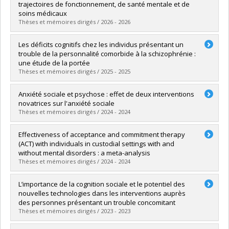
Cycle :
Doctorat
trajectoires de fonctionnement, de santé mentale et de
Diplôme obtenu :
D. Psy.
soins médicaux
Lien vers le document dans Papyrus
Thèses et mémoires dirigés / 2026 - 2026
Diplômé(e) :
Abou Chabake, Sara
Les déficits cognitifs chez les individus présentant un
Cycle :
Doctorat
trouble de la personnalité comorbide à la schizophrénie :
Diplôme obtenu :
Ph. D.
une étude de la portée
Lien vers le document dans Papyrus
Thèses et mémoires dirigés / 2025 - 2025
Diplômé(e) :
Chalut Bienvenu, Anouck
Anxiété sociale et psychose : effet de deux interventions
Cycle :
Doctorat
novatrices sur l'anxiété sociale
Diplôme obtenu :
D. Psy.
Thèses et mémoires dirigés / 2024 - 2024
Lien vers le document dans Papyrus
Diplômé(e) :
Bravo Calderon, Marcelo Archibaldo
Effectiveness of acceptance and commitment therapy
Cycle :
Doctorat
(ACT) with individuals in custodial settings with and
Diplôme obtenu :
Ph. D.
without mental disorders : a meta-analysis
Lien vers le document dans Papyrus
Thèses et mémoires dirigés / 2024 - 2024
Diplômé(e) :
Merlo, Raphaëlle
L’importance de la cognition sociale et le potentiel des
Cycle :
Maîtrise
nouvelles technologies dans les interventions auprès
Diplôme obtenu :
M. Sc.
des personnes présentant un trouble concomitant
Lien vers le document dans Papyrus
Thèses et mémoires dirigés / 2023 - 2023