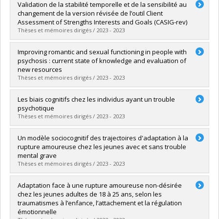
Diplômé(e) :
Pennou, Antoine
Validation de la stabilité temporelle et de la sensibilité au
Cycle :
Doctorat
changement de la version révisée de l’outil Client
Diplôme obtenu :
Ph. D.
Assessment of Strengths Interests and Goals (CASIG-rev)
Lien vers le document dans Papyrus
Thèses et mémoires dirigés / 2023 - 2023
Diplômé(e) :
Power, Paméla
Improving romantic and sexual functioning in people with
Cycle :
Doctorat
psychosis : current state of knowledge and evaluation of
Diplôme obtenu :
D. Psy.
new resources
Lien vers le document dans Papyrus
Thèses et mémoires dirigés / 2023 - 2023
Diplômé(e) :
Cloutier, Briana
Les biais cognitifs chez les individus ayant un trouble
Cycle :
Doctorat
psychotique
Diplôme obtenu :
Ph. D.
Thèses et mémoires dirigés / 2023 - 2023
Lien vers le document dans Papyrus
Diplômé(e) :
Samson, Crystal
Un modèle sociocognitif des trajectoires d'adaptation à la
Cycle :
Doctorat
rupture amoureuse chez les jeunes avec et sans trouble
Diplôme obtenu :
Ph. D.
mental grave
Lien vers le document dans Papyrus
Thèses et mémoires dirigés / 2023 - 2023
Diplômé(e) :
Francoeur, Audrey
Adaptation face à une rupture amoureuse non-désirée
Cycle :
Doctorat
chez les jeunes adultes de 18 à 25 ans, selon les
Diplôme obtenu :
Ph. D.
traumatismes à l’enfance, l’attachement et la régulation
Lien vers le document dans Papyrus
émotionnelle