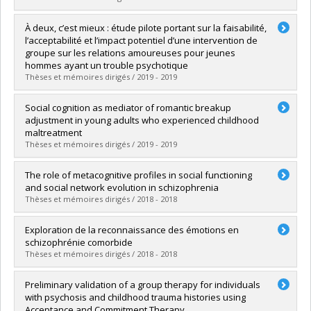
Diplômé(e) :
Belanger, Stephanie
À deux, c’est mieux : étude pilote portant sur la faisabilité,
Cycle :
Doctorat
l’acceptabilité et l’impact potentiel d’une intervention de
Diplôme obtenu :
D. Psy.
groupe sur les relations amoureuses pour jeunes
Lien vers le document dans Papyrus
hommes ayant un trouble psychotique
Thèses et mémoires dirigés / 2019 - 2019
Diplômé(e) :
Hache-Labelle, Catherine
Social cognition as mediator of romantic breakup
Cycle :
Maîtrise
adjustment in young adults who experienced childhood
Diplôme obtenu :
M. Sc.
maltreatment
Lien vers le document dans Papyrus
Thèses et mémoires dirigés / 2019 - 2019
Diplômé(e) :
Francoeur, Audrey
The role of metacognitive profiles in social functioning
Cycle :
Maîtrise
and social network evolution in schizophrenia
Diplôme obtenu :
M. Sc.
Thèses et mémoires dirigés / 2018 - 2018
Lien vers le document dans Papyrus
Diplômé(e) :
Massé, Marjolaine
Exploration de la reconnaissance des émotions en
Cycle :
Doctorat
schizophrénie comorbide
Diplôme obtenu :
Ph. D.
Thèses et mémoires dirigés / 2018 - 2018
Lien vers le document dans Papyrus
Diplômé(e) :
Paquin, Karine
Preliminary validation of a group therapy for individuals
Cycle :
Doctorat
with psychosis and childhood trauma histories using
Diplôme obtenu :
Ph. D.
Acceptance and Commitment Therapy.