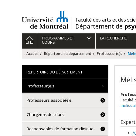
Passer
au
contenu
/
Faculté des arts et des sci
Département de
psy
Navigation
ACCUEIL
PROGRAMMES ET
LA RECHERCHE
principale
COURS
Accueil
Répertoire du département
Professeur(e)s
Méli
RÉPERTOIRE DU DÉPARTEMENT
Méli
Professeur(e)s
Profess
Faculté 
Professeurs associé(e)s
melissa
Chargé(e)s de cours
Expert
Responsables de formation clinique
A