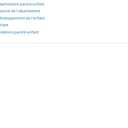
ttachement parent-enfant
héorie de l'attachement
éveloppement de l'enfant
nfant
elations parent-enfant