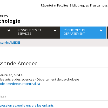
Liens
Répertoire
Facultés
Bibliothèques
Plan campus
externes
ences
chologie
RESSOURCES ET
RÉPERTOIRE DU
SERVICES
DÉPARTEMENT
ssande AMEDEE
ssande Amedee
eure adjointe
des arts et des sciences - Département de psychologie
nde.amedee@umontreal.ca
ises
gression sexuelle envers les enfants