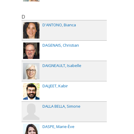
D
D'ANTONO
Bianca
DAGENAIS
Christian
DAIGNEAULT
Isabelle
DALJEET
Kabir
DALLA BELLA
Simone
DASPE
Marie-Ève