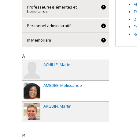
A
Professeur(e)s émérites et
honoraires
T
D
Personnel administratif
E
R
In Memoriam
A
ACHILLE
Marie
AMEDEE
Mélissande
ARGUIN
Martin
B