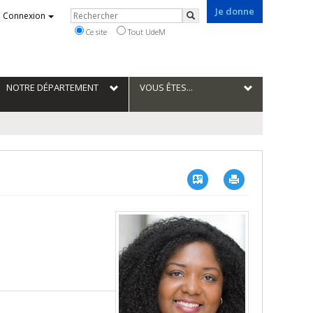
Je donne
Rechercher
Connexion
Rechercher
Ce site
Tout UdeM
NOTRE DÉPARTEMENT
VOUS ÊTES...
Vcard
Imprimer