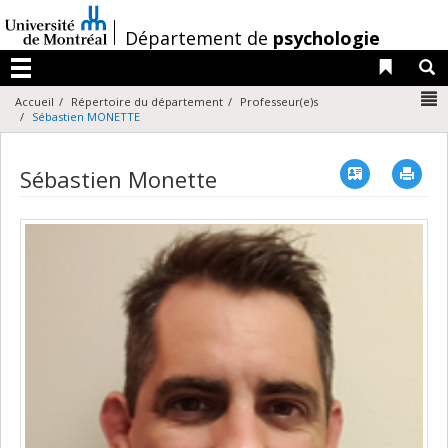
Passer
au
/
Département de
psychologie
contenu
Liens 
R
Menu
N
Accueil
Répertoire du département
Professeur(e)s
Sébastien MONETTE
Vcard
Imp
Sébastien Monette