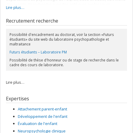
des projets de recherche avec des collègues professeurs-
Lire plus…
chercheurs et où il encadre des étudiants aux différents cycles
d’études (laboratoire, cheminement honnor, thèse de doctorat).
Recrutement recherche
Possibilité d'encadrement au doctorat, voir la section «Futurs
étudiants» du site web du laboratoire psychopathologie et
maltraitance
Futurs étudiants – Laboratoire PM
Possibilité de thèse d'honneur ou de stage de recherche dans le
cadre des cours de laboratoire.
Lire plus…
Expertises
Attachement parent-enfant
Développement de l'enfant
Évaluation de l'enfant
Neuropsychologie clinique