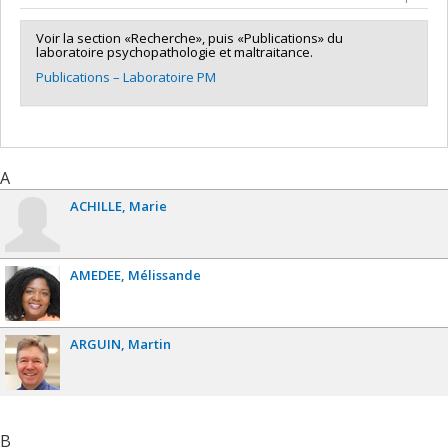
Programmes de subvention :
PV153480-Subventions de
site web du laboratoire psychopathologie et maltraitance
développement Savoir
Voir la section «Recherche», puis «Publications» du
Projets de recherche – Laboratoire PM
laboratoire psychopathologie et maltraitance.
Publications – Laboratoire PM
A
ACHILLE
Marie
AMEDEE
Mélissande
ARGUIN
Martin
B