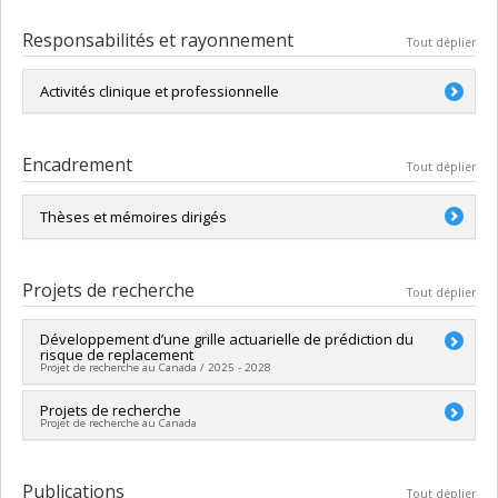
Responsabilités et rayonnement
Tout déplier
Activités clinique et professionnelle
-Évaluation psychologique (6-16 ans)
Encadrement
Tout déplier
-Évaluation neuropsychologique (6-16 ans)
-Expertise à la Chambre de la jeunesse
Thèses et mémoires dirigés
-Supervision d'internes en psychologie (volet évaluation
psychologique)
Voir section «Le Lab», puis «Notre équipe» du site web du
laboratoire psychopathologie et maltraitance
Projets de recherche
Tout déplier
Notre équipe – Laboratoire PM
Développement d’une grille actuarielle de prédiction du
risque de replacement
Projet de recherche au Canada / 2025 - 2028
Chercheur principal :
Projets de recherche
Sébastien Monette
Projet de recherche au Canada
Co-chercheurs :
Chantal Cyr
,
Sonia Hélie
,
Geneviève Parent
,
Vanessa Lecompte
Chercheur principal :
Sébastien Monette
Sources de financement :
CRSH/Conseil de recherches en
Publications
sciences humaines du Canada
Tout déplier
Voir la section «Recherche», puis «Projets de recherche » du