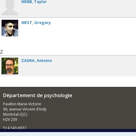
WEBB
Taylor
WEST
Gregory
Z
ZADRA
Antonio
Département de psychologie
Pavillon Marie-Victorin
90, avenue Vincent d'Indy
Montréal (QC)
H2V 2S9
514 343-6972