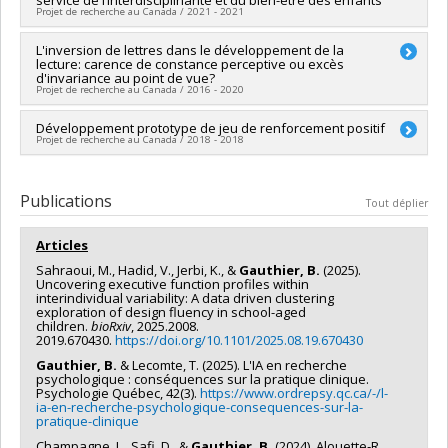
Co-chercheurs :
Marc Lavoie
,
Bruno Gauthier
,
Julie Leclerc
Projet de recherche au Canada / 2021 - 2021
Sources de financement :
IRSC/Instituts de recherche en
santé du Canada
Chercheur principal :
L'inversion de lettres dans le développement de la
Bruno Gauthier
Programmes de subvention :
PVXX5647-(MOP) Subvention de
lecture: carence de constance perceptive ou excès
Sources de financement :
MITACS Inc.
fonctionnement incluant les subventions de fonctionnement
d'invariance au point de vue?
Programmes de subvention :
PVXXXXXX-Stage Accélération
Projet de recherche au Canada / 2016 - 2020
programmatiques (général)
Québec - MITACS
Chercheur principal :
Développement prototype de jeu de renforcement positif
Bruno Gauthier
Projet de recherche au Canada / 2018 - 2018
Sources de financement :
FRQSC/Fonds de recherche du
Québec - Société et culture (FQRSC)
Chercheur principal :
Bruno Gauthier
Programmes de subvention :
PV113813-(NP) Soutien à la
Co-chercheurs :
Nicolas Bergeron
Publications
recherche pour la relève professorale
Tout déplier
Sources de financement :
Scribens (10016667 Canada inc.)
Programmes de subvention :
Articles
Sahraoui, M., Hadid, V., Jerbi, K., &
Gauthier, B.
(2025).
Uncovering executive function profiles within
interindividual variability: A data driven clustering
exploration of design fluency in school-aged
children.
bioRxiv
, 2025.2008.
2019.670430.
https://doi.org/10.1101/2025.08.19.670430
Gauthier, B.
& Lecomte, T. (2025). L'IA en recherche
psychologique : conséquences sur la pratique clinique.
Psychologie Québec, 42(3).
https://www.ordrepsy.qc.ca/-/l-
ia-en-recherche-psychologique-consequences-sur-la-
pratique-clinique
Champagne, L., Safi, D., &
Gauthier, B.
(2024). Alouette‐R