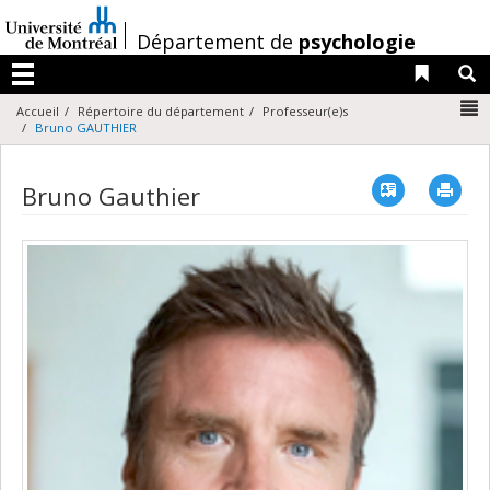
Passer
au
/
Département de
psychologie
contenu
Liens 
R
Menu
N
Accueil
Répertoire du département
Professeur(e)s
Bruno GAUTHIER
Vcard
Imp
Bruno Gauthier