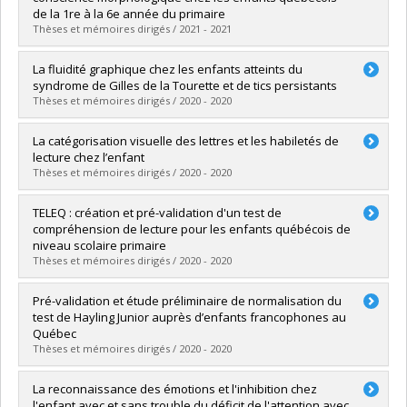
Diplôme obtenu :
D. Psy.
de la 1re à la 6e année du primaire
Lien vers le document dans Papyrus
Thèses et mémoires dirigés / 2021 - 2021
Diplômé(e) :
Lacombe-Barrios, Jessica
La fluidité graphique chez les enfants atteints du
Cycle :
Doctorat
syndrome de Gilles de la Tourette et de tics persistants
Diplôme obtenu :
D. Psy.
Thèses et mémoires dirigés / 2020 - 2020
Lien vers le document dans Papyrus
Diplômé(e) :
Tessier, Mélina
La catégorisation visuelle des lettres et les habiletés de
Cycle :
Doctorat
lecture chez l’enfant
Diplôme obtenu :
D. Psy.
Thèses et mémoires dirigés / 2020 - 2020
Lien vers le document dans Papyrus
Diplômé(e) :
Malo-Véronneau, Laurence
TELEQ : création et pré-validation d'un test de
Cycle :
Doctorat
compréhension de lecture pour les enfants québécois de
Diplôme obtenu :
D. Psy.
niveau scolaire primaire
Lien vers le document dans Papyrus
Thèses et mémoires dirigés / 2020 - 2020
Diplômé(e) :
Picotte-Lavoie, Mathilde
Pré-validation et étude préliminaire de normalisation du
Cycle :
Doctorat
test de Hayling Junior auprès d’enfants francophones au
Diplôme obtenu :
D. Psy.
Québec
Lien vers le document dans Papyrus
Thèses et mémoires dirigés / 2020 - 2020
Diplômé(e) :
Racicot, Victoria
La reconnaissance des émotions et l'inhibition chez
Cycle :
Doctorat
l'enfant avec et sans trouble du déficit de l'attention avec