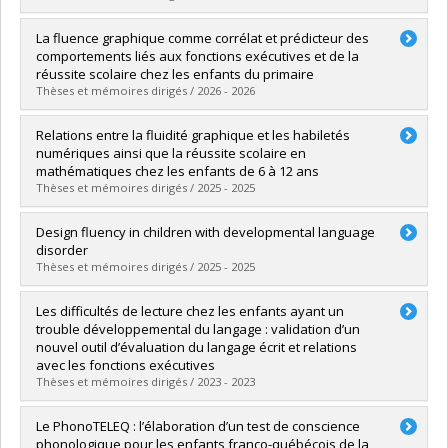
Diplômé(e) :
Champagne, Lou
La fluence graphique comme corrélat et prédicteur des
Cycle :
Doctorat
comportements liés aux fonctions exécutives et de la
Diplôme obtenu :
Ph. D.
réussite scolaire chez les enfants du primaire
Lien vers le document dans Papyrus
Thèses et mémoires dirigés / 2026 - 2026
Diplômé(e) :
Sondhoo, Anushka Vyasha
Relations entre la fluidité graphique et les habiletés
Cycle :
Doctorat
numériques ainsi que la réussite scolaire en
Diplôme obtenu :
D. Psy.
mathématiques chez les enfants de 6 à 12 ans
Lien vers le document dans Papyrus
Thèses et mémoires dirigés / 2025 - 2025
Diplômé(e) :
Bergeron, Stéphanie
Design fluency in children with developmental language
Cycle :
Doctorat
disorder
Diplôme obtenu :
D. Psy.
Thèses et mémoires dirigés / 2025 - 2025
Lien vers le document dans Papyrus
Diplômé(e) :
Séguin-Kaercher, Nakita
Les difficultés de lecture chez les enfants ayant un
Cycle :
Doctorat
trouble développemental du langage : validation d’un
Diplôme obtenu :
D. Psy.
nouvel outil d’évaluation du langage écrit et relations
Lien vers le document dans Papyrus
avec les fonctions exécutives
Thèses et mémoires dirigés / 2023 - 2023
Diplômé(e) :
Laniel, Patricia
Le PhonoTELEQ : l’élaboration d’un test de conscience
Cycle :
Doctorat
phonologique pour les enfants franco-québécois de la