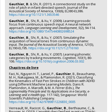
Gauthier, B.
& Shi, R. (2011). A connectionist study on the
role of pitch in infant-directed speech. Journal of the
Acoustical Society of America, 130(6), EL380-EL386.
https://doi.org/10.1121/1.3653546
Gauthier, B.
, Shi, R., & Xu, Y. (2009). Learning prosodic
focus from continuous speech input: A neural network
approach.
Language Learning and Development
,
5
(2), 94-114.
https://doi.org/10.1080/15475440802698524
Gauthier, B.
, Shi, R., & Xu, Y. (2007). Simulating the
acquisition of lexical tones from continuous dynamic
input.
The Journal of the Acoustical Society of America
,
121
(5),
EL190-EL195.
https://doi.org/10.1121/1.2716160
Gauthier, B.
, Shi, R., & Xu, Y. (2007). Learning phonetic
categories by tracking movements.
Cognition
,
103
(1), 80-
106.
https://doi.org/10.1016/j.cognition.2006.03.002
Chapitres de livre
Faci, N., Nguyen H. T., Laniel, P.,
Gauthier
, B., Beauchamp,
M. H., Nakagawa, M., & Plamondon, R. (2021). Classifying
the Kinematics of Fast Pen Strokes in Children with ADHD
using Different Machine Learning Models. Dans R.
Plamondon, A. Marcelli, & M. A. Ferrer (Eds.),
The
Lognormality Principle and Its Applications in e-Security, e-
Learning and e-Health
(pp. 117-142), Singapour: World
Scientific Publishing Company.
https://doi.org/10.1142/9789811226830_0005
Verreault, M., Racicot. G.,
Gauthier, B.
, Berthiaume, C., &
Bouvier, H. (2013). L’anxiété chez l’enfant ayant un TDA/H :