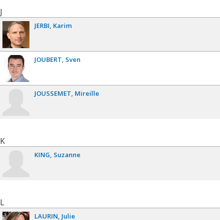
J
JERBI
Karim
JOUBERT
Sven
JOUSSEMET
Mireille
K
KING
Suzanne
L
LAURIN
Julie