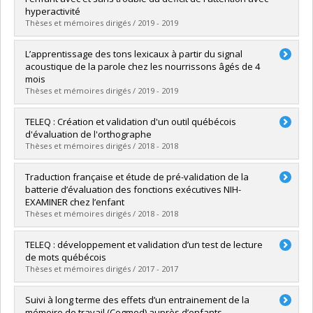
Diplôme obtenu :
D. Psy.
hyperactivité
Lien vers le document dans Papyrus
Thèses et mémoires dirigés / 2019 - 2019
Diplômé(e) :
Champagne, Caroline
L’apprentissage des tons lexicaux à partir du signal
Cycle :
Doctorat
acoustique de la parole chez les nourrissons âgés de 4
Diplôme obtenu :
D. Psy.
mois
Lien vers le document dans Papyrus
Thèses et mémoires dirigés / 2019 - 2019
Diplômé(e) :
De Carufel-Tougas, Maude
TELEQ : Création et validation d'un outil québécois
Cycle :
Doctorat
d'évaluation de l'orthographe
Diplôme obtenu :
D. Psy.
Thèses et mémoires dirigés / 2018 - 2018
Lien vers le document dans Papyrus
Diplômé(e) :
Beaudry, Marie-Ève
Traduction française et étude de pré-validation de la
Cycle :
Doctorat
batterie d’évaluation des fonctions exécutives NIH-
Diplôme obtenu :
D. Psy.
EXAMINER chez l’enfant
Lien vers le document dans Papyrus
Thèses et mémoires dirigés / 2018 - 2018
Diplômé(e) :
Gagnon, Regine
TELEQ : développement et validation d’un test de lecture
Cycle :
Doctorat
de mots québécois
Diplôme obtenu :
D. Psy.
Thèses et mémoires dirigés / 2017 - 2017
Lien vers le document dans Papyrus
Diplômé(e) :
Vallières-Lavoie, Gabrielle
Suivi à long terme des effets d’un entrainement de la
Cycle :
Doctorat
mémoire de travail (Cogmed) auprès d’enfants