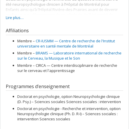
été neuropsychologue clinicien à l’Hôpital de Montréal pour
Enfants ainsi qu’à l’Hôpital Rivière-des-Prairies avant de devenir
professeur au département de psychologie de l’Université de
Lire plus…
Montréal. Il y dirige actuellement le Laboratoire d’études en
neuropsychologie de l’enfant et de l’adolescent (LÉNEA), enseigne
Affiliations
la supervision et consultation en neuropsychologie clinique et
supervise les étudiants au practicum en neuropsychologie
pédiatrique.
Membre –
CR-IUSMM — Centre de recherche de l'Institut
universitaire en santé mentale de Montréal
Membre –
BRAMS — Laboratoire international de recherche
sur le Cerveau, la Musique et le Son
Membre –
CIRCA — Centre interdisciplinaire de recherche
sur le cerveau et l'apprentissage
Programmes d’enseignement
Doctorat en psychologie, option Neuropsychologie clinique
(D. Psy.) – Sciences sociales Sciences sociales : intervention
Doctorat en psychologie - Recherche et intervention, option
Neuropsychologie clinique (Ph. D. R-I) – Sciences sociales :
intervention Sciences sociales