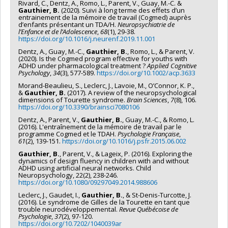
Rivard, C., Dentz, A., Romo, L., Parent, V., Guay, M.-C. &
Gauthier, B.
(2020). Suivi à long terme des effets d’un
entrainement de la mémoire de travail (Cogmed) auprès
d’enfants présentant un TDA/H.
Neuropsychiatrie de
l’Enfance et de l’Adolescence
,
68
(1), 29-38.
https://doi.org/10.1016/j.neurenf.2019.11.001
Dentz, A., Guay, M.-C.,
Gauthier, B.
, Romo, L., & Parent, V.
(2020). Is the Cogmed program effective for youths with
ADHD under pharmacological treatment ?
Applied Cognitive
Psychology
,
34
(3), 577-589.
https://doi.org/10.1002/acp.3633
Morand-Beaulieu, S., Leclerc, J., Lavoie, M., O’Connor, K. P.,
&
Gauthier, B.
(2017). A review of the neuropsychological
dimensions of Tourette syndrome.
Brain Sciences
,
7
(8), 106.
https://doi.org/10.3390/brainsci7080106
Dentz, A., Parent, V.,
Gauthier, B.
, Guay, M.-C., & Romo, L.
(2016). L'entraînement de la mémoire de travail par le
programme Cogmed et le TDAH.
Psychologie Française
,
61
(2), 139-151.
https://doi.org/10.1016/j.psfr.2015.06.002
Gauthier, B.
, Parent, V., & Lageix, P. (2016). Exploring the
dynamics of design fluency in children with and without
ADHD using artificial neural networks. Child
Neuropsychology, 22(2), 238-246.
https://doi.org/10.1080/09297049.2014.988606
Leclerc, J., Gaudet, I.,
Gauthier, B.
, & St-Denis-Turcotte, J.
(2016). Le syndrome de Gilles de la Tourette en tant que
trouble neurodéveloppemental.
Revue Québécoise de
Psychologie
,
37
(2), 97-120.
https://doi.org/10.7202/1040039ar