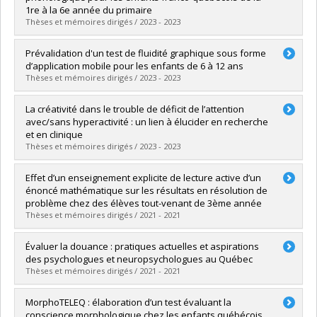
Diplôme obtenu :
Ph. D.
1re à la 6e année du primaire
Lien vers le document dans Papyrus
Thèses et mémoires dirigés / 2023 - 2023
Diplômé(e) :
Mendes, Janie
Prévalidation d'un test de fluidité graphique sous forme
Cycle :
Doctorat
d’application mobile pour les enfants de 6 à 12 ans
Diplôme obtenu :
D. Psy.
Thèses et mémoires dirigés / 2023 - 2023
Lien vers le document dans Papyrus
Diplômé(e) :
Bolduc, Frédérique
La créativité dans le trouble de déficit de l’attention
Cycle :
Doctorat
avec/sans hyperactivité : un lien à élucider en recherche
Diplôme obtenu :
D. Psy.
et en clinique
Lien vers le document dans Papyrus
Thèses et mémoires dirigés / 2023 - 2023
Diplômé(e) :
Girard-Joyal, Olivier
Effet d’un enseignement explicite de lecture active d’un
Cycle :
Doctorat
énoncé mathématique sur les résultats en résolution de
Diplôme obtenu :
Ph. D.
problème chez des élèves tout-venant de 3ème année
Lien vers le document dans Papyrus
Thèses et mémoires dirigés / 2021 - 2021
Diplômé(e) :
Gangloff, Sophie
Évaluer la douance : pratiques actuelles et aspirations
Cycle :
Doctorat
des psychologues et neuropsychologues au Québec
Diplôme obtenu :
D. Psy.
Thèses et mémoires dirigés / 2021 - 2021
Lien vers le document dans Papyrus
Diplômé(e) :
Bégin-Auclair, Frédérique
MorphoTELEQ : élaboration d’un test évaluant la
Cycle :
Doctorat
conscience morphologique chez les enfants québécois