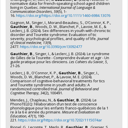
normative data for French‐speaking school‐aged children
living in Quebec.
International Journal of Language &
Communication Disorders, 59
(5), 1-
16.
https://doi.org/https://doi.org/10.1111/1460-6984.13076
Gagnon, M., Singer, I., Morand-Beaulieu, S., O’Connor, K. P.,
Gauthier, B.
, Woods, D. W., Blanchet, P., Lavoie, M. E., &
Leclerc, J. B. (2024). Sex differences in youth with chronic tic
disorder and Tourette syndrome: Evaluation of tic
severity, psychological profiles, and quality of life.
Journal
of clinical medecine, 13
(9),
2477.
https://doi.org/10.3390/jcm13092477
Gauthier, B.
, Singer, I., & Leclerc, J. B. (2024). Le syndrome
de Gilles de la Tourette - Comprendre évaluer et agir - Un
guide pratique pour les cliniciens.
Les Cahiers du Savoir, 5
,
21-26.
Leclerc, J. B., O'Connor, K. P.,
Gauthier, B.
, Singer, I.,
Woods, D. W., Blanchet, P., & Lavoie, M. E. (2024).
Comparison of cognitive-behavioral treatments for tics
and Tourette syndrome in youth and adults: A
randomized controlled trial.
Journal of Behavioral and
Cognitive Therapy, 34
(2), 100491.
Mendes, J., Chapleau, N., &
Gauthier, B.
(2024). Le
PhonoTELEQ: l’élaboration d’un test de conscience
phonologique pour les enfants franco-québécois de la 1
re à la 6 e année du primaire.
Mesure et Évaluation en
Éducation, 47
(1), 190-
221.
https://doi.org/https://doi.org/10.7202/1115074ar
Riopel, G., Lecomte, T., Merlo, R.,
Gauthier, B.
, Grenier, S.,