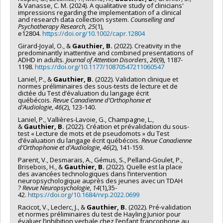
& Vanasse, C. M. (2024). A qualitative study of clinicians'
impressions regarding the implementation of a clinical
and research data collection system.
Counselling and
Psychotherapy Research, 25
(1),
e12804.
https://doi.org/10.1002/capr.12804
Girard-Joyal, O., &
Gauthier, B.
(2022). Creativity in the
predominantly inattentive and combined presentations of
ADHD in adults.
Journal of Attention Disorders
,
26
(9), 1187-
1198.
https://doi.org/10.1177/10870547211060547
Laniel, P., &
Gauthier, B.
(2022). Validation clinique et
normes préliminaires des sous-tests de lecture et de
dictée du Test d’évaluation du langage écrit
québécois.
Revue Canadienne d’Orthophonie et
d’Audiologie
,
46
(2), 123-140.
Laniel, P., Vallières-Lavoie, G., Champagne, L.,
&
Gauthier, B.
(2022). Création et prévalidation du sous-
test « Lecture de mots et de pseudomots » du Test
d’évaluation du langage écrit québécois.
Revue Canadienne
d’Orthophonie et d’Audiologie
,
46
(2), 141-159.
Parent, V., Desmarais, A., Gémus, S., Pelland-Goulet, P.,
Brisebois, H., &
Gauthier, B.
(2022). Quelle est la place
des avancées technologiques dans l’intervention
neuropsychologique auprès des jeunes avec un TDAH
?
Revue Neuropsychologie
,
14
(1),35-
42.
https://doi.org/10.1684/nrp.2022.0699
Racicot, V., Leclerc, J., &
Gauthier, B.
(2022). Pré-validation
et normes préliminaires du test de Hayling Junior pour
évaluer l’inhibition verbale chez l’enfant francophone au