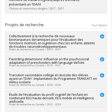
Diplôme obtenu :
D. Psy.
présentant un TDA/H
Lien vers le document dans Papyrus
Thèses et mémoires dirigés / 2017 - 2017
Diplômé(e) :
Rivard, Camille
Cycle :
Doctorat
Projets de recherche
Tout déplier
Diplôme obtenu :
D. Psy.
Lien vers le document dans Papyrus
Collectivement à la recherche de nouveaux
biomarqueurs dynamiques pour l’évaluation des
fonctions motrices et cognitives chez les enfants atteints
de troubles neurodéveloppementaux
Projet de recherche au Canada / 2023 - 2027
Chercheur principal :
Parenting dimensions' influence on the psychosocial
Bruno Gauthier
adaptation of preschoolers with language deficits
Co-chercheurs :
Karim Jerbi
,
Mariève Blanchet
Projet de recherche au Canada / 2019 - 2027
Sources de financement :
FRQSC/Fonds de recherche du
Québec - Société et culture (FQRSC)
Chercheur principal :
Transition secondaire-collège et réussite des élèves
Marie-Julie Béliveau
Programmes de subvention :
PVXXXXXX-AUDACE
ayant un TDAH : Implantation du Programme TRANSATT en
Co-chercheurs :
Natacha Trudeau
,
Geneviève Mageau
,
(financement partagé entre les fonds de recherche du
milieu scolaire
Bruno Gauthier
Projet de recherche au Canada / 2020 - 2026
Québec)
Sources de financement :
CRSH/Conseil de recherches en
sciences humaines du Canada
Chercheur principal :
Étude de l’évaluation du profil cognitif de l’enfant en
Nathalie Gosselin
Programmes de subvention :
PV153480-Subventions de
combinant EEG haute densité, EEG mobile et intelligence
Co-chercheurs :
Bruno Gauthier
,
Hélène Brisebois
artificielle
développement Savoir
Sources de financement :
FRQSC/Fonds de recherche du
Projet de recherche au Canada / 2022 - 2024
Québec - Société et culture (FQRSC)