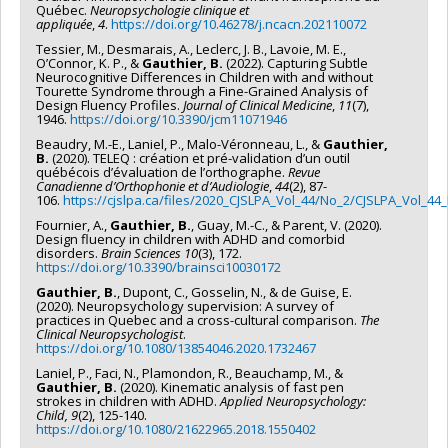
Québec.
Neuropsychologie clinique et
appliquée
,
4
.
https://doi.org/10.46278/j.ncacn.202110072
Tessier, M., Desmarais, A., Leclerc, J. B., Lavoie, M. E.,
O’Connor, K. P., &
Gauthier, B.
(2022). Capturing Subtle
Neurocognitive Differences in Children with and without
Tourette Syndrome through a Fine-Grained Analysis of
Design Fluency Profiles.
Journal of Clinical Medicine
,
11
(7),
1946.
https://doi.org/10.3390/jcm11071946
Beaudry, M.-E., Laniel, P., Malo-Véronneau, L., &
Gauthier,
B.
(2020). TELEQ : création et pré-validation d’un outil
québécois d’évaluation de l’orthographe.
Revue
Canadienne d’Orthophonie et d’Audiologie
,
44
(2), 87-
106.
https://cjslpa.ca/files/2020_CJSLPA_Vol_44/No_2/CJSLPA_Vol_4
Fournier, A.,
Gauthier, B.
, Guay, M.-C., & Parent, V. (2020).
Design fluency in children with ADHD and comorbid
disorders.
Brain Sciences 10
(3), 172.
https://doi.org/10.3390/brainsci10030172
Gauthier, B.
, Dupont, C., Gosselin, N., & de Guise, E.
(2020). Neuropsychology supervision: A survey of
practices in Quebec and a cross-cultural comparison.
The
Clinical Neuropsychologist
.
https://doi.org/10.1080/13854046.2020.1732467
Laniel, P., Faci, N., Plamondon, R., Beauchamp, M., &
Gauthier, B.
(2020). Kinematic analysis of fast pen
strokes in children with ADHD.
Applied Neuropsychology:
Child, 9
(2), 125-140.
https://doi.org/10.1080/21622965.2018.1550402