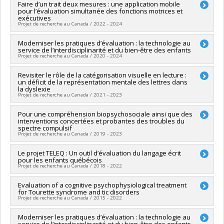
Programmes de subvention :
PVXXXXXX-(AC) Action concertée
Sources de financement :
Faire d’un trait deux mesures : une application mobile
SPIIE/Secrétariat des programmes
: Prog de rech sur la persévérance et la réussite scolaires
pour l’évaluation simultanée des fonctions motrices et
interorganismes à l’intention des établissements
exécutives
Programmes de subvention :
PVXXXXXX-Fonds d'excellence
Projet de recherche au Canada / 2022 - 2024
en recherche Apogée Canada/Bourse
Chercheur principal :
Moderniser les pratiques d’évaluation : la technologie au
Bruno Gauthier
service de l’interdisciplinarité et du bien-être des enfants
Co-chercheurs :
Karim Jerbi
,
Sylvain Chartier
,
Mariève
Projet de recherche au Canada / 2020 - 2024
Blanchet
Sources de financement :
MESRST/Ministère de
Chercheur principal :
Revisiter le rôle de la catégorisation visuelle en lecture :
Bruno Gauthier
l'Enseignement supérieur, de la Recherche, de la Science et
un déficit de la représentation mentale des lettres dans
Co-chercheurs :
Isabelle Archambault
,
Tania Lecomte
,
Karim
de la Technologie
la dyslexie
Jerbi
,
Marie-Julie Béliveau
Projet de recherche au Canada / 2021 - 2023
Programmes de subvention :
Sources de financement :
Université de Montréal
Programmes de subvention :
PVXXXXXX-FEI sans restriction
Chercheur principal :
Pour une compréhension biopsychosociale ainsi que des
Bruno Gauthier
interventions concertées et probantes des troubles du
Sources de financement :
CRSH/Conseil de recherches en
spectre compulsif
sciences humaines du Canada
Projet de recherche au Canada / 2019 - 2023
Programmes de subvention :
PVX20020-Subvention
institutionnelle du CRSH - Subventions d'exploration
Chercheur principal :
Le projet TELEQ : Un outil d’évaluation du langage écrit
Julie Leclerc
pour les enfants québécois
Co-chercheurs :
Marc Lavoie
,
Bruno Gauthier
,
Marie-France
Projet de recherche au Canada / 2018 - 2022
Marin
Sources de financement :
FRQSC/Fonds de recherche du
Chercheur principal :
Evaluation of a cognitive psychophysiological treatment
Bruno Gauthier
Québec - Société et culture (FQRSC)
for Tourette syndrome and tic disorders
Sources de financement :
CRSH/Conseil de recherches en
Programmes de subvention :
PVXXXXXX-(SE) Programme
Projet de recherche au Canada / 2015 - 2022
sciences humaines du Canada
Soutien aux équipes de recherche - Stade de développement
Programmes de subvention :
PVX20020-Subvention
: Fonctionnement
Chercheur principal :
Moderniser les pratiques d’évaluation : la technologie au
Kieron O'Connor
,
Pierre J. Blanchet
institutionnelle du CRSH - Subventions d'exploration
service de l’interdisciplinarité et du bien-être des enfants