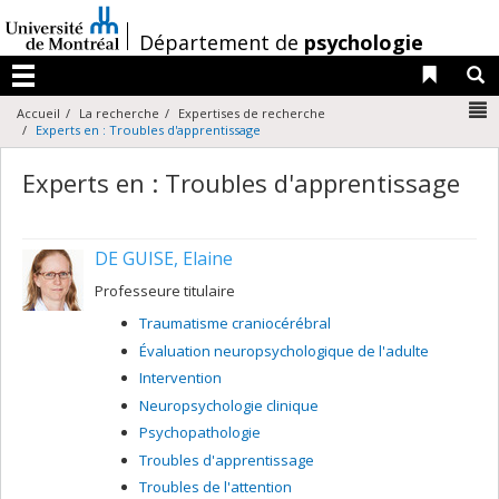
Passer
au
/
Département de
psychologie
contenu
Liens 
R
Menu
N
Accueil
La recherche
Expertises de recherche
Experts en : Troubles d'apprentissage
Experts en : Troubles d'apprentissage
DE GUISE, Elaine
Professeure titulaire
Traumatisme craniocérébral
Évaluation neuropsychologique de l'adulte
Intervention
Neuropsychologie clinique
Psychopathologie
Troubles d'apprentissage
Troubles de l'attention