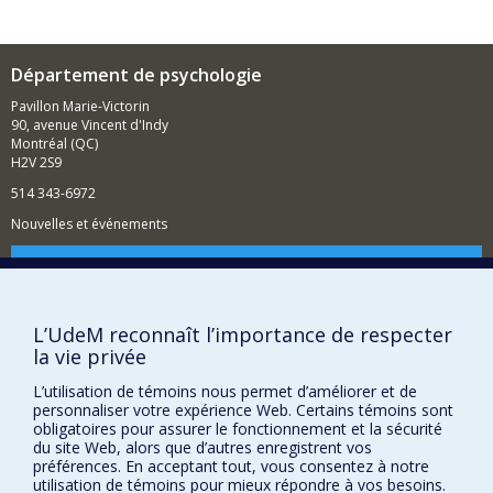
et le syndrome de Tourette
développer et valider des méthodes d'analyse et
d'interprétation de données
Département de psychologie
neuropsychologiques
Pavillon Marie-Victorin
Je m'intéresse également à la supervision clinique en
90, avenue Vincent d'Indy
neuropsychologie en ce qui a trait aux pratiques et à
Montréal (QC)
l'enseignement de la supervision.
H2V 2S9
514 343-6972
Nouvelles et événements
Comment soutenir le Département?
BESOIN D'AIDE?
L’UdeM reconnaît l’importance de respecter
Plan du site
la vie privée
Signaler une erreur
L’utilisation de témoins nous permet d’améliorer et de
Accessibilité
personnaliser votre expérience Web. Certains témoins sont
obligatoires pour assurer le fonctionnement et la sécurité
FACULTÉ DES ARTS ET DES SCIENCES
du site Web, alors que d’autres enregistrent vos
préférences. En acceptant tout, vous consentez à notre
Nos départements et écoles
utilisation de témoins pour mieux répondre à vos besoins.