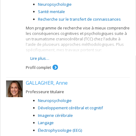
Neuropsychologie
Santé mentale
Recherche sur le transfert de connaissances
Mon programme de recherche vise à mieux comprendre
les conséquences cognitives et psychologiques suite à
un traumatisme craniocérébral (TCC) chez l'adulte à
l'aide de plusieurs approches méthodologiques. Plus
spécifiquement, mes travaux portent sur:
Lire plus…
L'élaboration de modèles de prédiction du
devenir des patients TCC.
Profil complet
Le développement d'outils neuropsychologiques
pour une clientèle TCC.
GALLAGHER, Anne
L'évaluation de l'efficacité de programmes
d'interventions et de réadaptations précoces
Professeure titulaire
pour les patients TCC.
Neuropsychologie
Développement cérébral et cognitif
Imagerie cérébrale
Langage
Électrophysiologie (EEG)