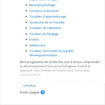
cérébrale, notamment la spectroscopie proche
Neuropsychologie
infrarouge fonctionnelle (fNIRS) et
l’électroencéphalographie (EEG), afin de mieux
Fonctions exécutives
comprendre ces pathologies et leurs effets sur le
Troubles d'apprentissage
développement du cerveau, identifier des marqueurs
Syndrome de la Tourette
prédictifs du pronostic neurodéveloppemental et
développer des techniques d’évaluation pré-
Troubles de l'attention
chirurgicales pouvant être utilisées auprès de ces
Troubles du langage
populations.
Enfant
Adolescent
Troubles sensoriels et cognitifs
développementaux
Mon programme de recherche vise à mieux comprendre
le développement neuropsychologique normal et
atypique chez l'enfant et l'adolescent. Il vise plus
précisément à :
développer et valider des méthodes d'évaluation
Lire plus…
et d'intervention auprès d'enfants qui présentent
des troubles neurodéveloppementaux, incluant
Profil complet
les troubles de l'attention, les troubles
d'apprentissage (dyslexie et dysorthographie), le
trouble développemental du langage (dysphasie)