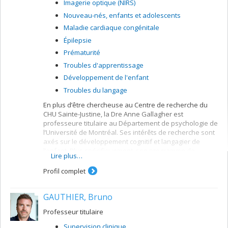
Imagerie optique (NIRS)
Nouveau-nés, enfants et adolescents
Maladie cardiaque congénitale
Épilepsie
Prématurité
Troubles d'apprentissage
Développement de l'enfant
Troubles du langage
En plus d’être chercheuse au Centre de recherche du
CHU Sainte-Justine, la Dre Anne Gallagher est
professeure titulaire au Département de psychologie de
l’Université de Montréal. Ses intérêts de recherche sont
axés sur le développement cognitif et langagier de
l’enfant. Plus spécifiquement, son programme de
Lire plus…
recherche se divise en deux volets: 1) Développement
langagier typique au cours de la petite enfance ; 2) Les
Profil complet
effets cognitifs et cérébraux de différentes maladies et
syndromes pédiatriques, tels que l’épilepsie, les
GAUTHIER, Bruno
anomalies cardiaques congénitales et la prématurité. Au
sein de son laboratoire, le Laboratoire d'Imagerie
Professeur titulaire
Optique en Neurodéveloppement (LIONlab), son équipe
utilise l’évaluation neuropsychologique et l’imagerie
Supervision clinique