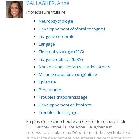
GALLAGHER, Anne
psychologie et de la International Society for Research
on Impulsivity (InSRI).
Professeure titulaire
Neuropsychologie
Développement cérébral et cognitif
Imagerie cérébrale
Langage
Électrophysiologie (EEG)
Imagerie optique (NIRS)
Nouveau-nés, enfants et adolescents
Maladie cardiaque congénitale
Épilepsie
Prématurité
Troubles d'apprentissage
Développement de l'enfant
Troubles du langage
En plus d’être chercheuse au Centre de recherche du
CHU Sainte-Justine, la Dre Anne Gallagher est
professeure titulaire au Département de psychologie de
l’Université de Montréal. Ses intérêts de recherche sont