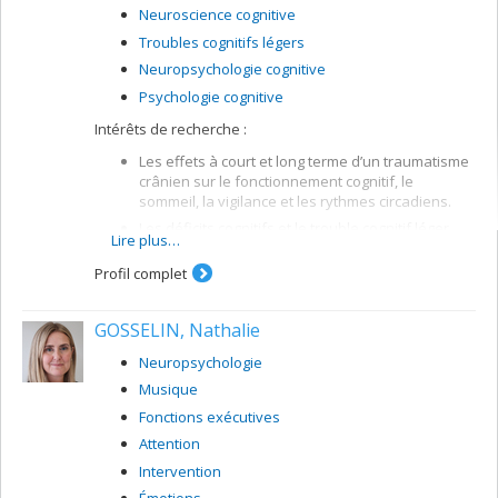
Neuroscience cognitive
Troubles cognitifs légers
Neuropsychologie cognitive
Psychologie cognitive
Intérêts de recherche :
Les effets à court et long terme d’un traumatisme
crânien sur le fonctionnement cognitif, le
sommeil, la vigilance et les rythmes circadiens.
Les déficits cognitifs et le trouble cognitif léger
Lire plus…
associé à l’apnée obstructive du sommeil.
Profil complet
La pathophysiologie de l'hypersomnie
idiopathique.
Le développement de plateforme de science
GOSSELIN, Nathalie
ouverte pour le partage des données et des
Neuropsychologie
outils d'analyse en sommeil
Musique
Méthodologies :
Polysomnographie, évaluation neuropsychologique,
Fonctions exécutives
analyse spectrale de l’EEG, imagerie IRM et SPECT,
Attention
génétique.
Intervention