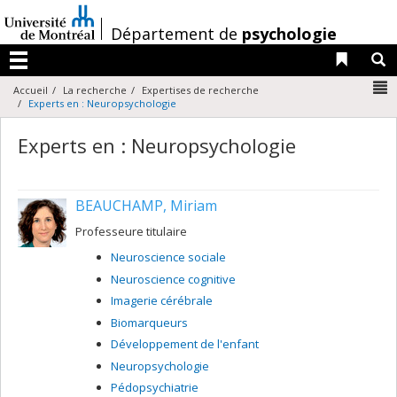
Passer
au
/
Département de
psychologie
contenu
Liens 
R
Menu
N
Accueil
La recherche
Expertises de recherche
Experts en : Neuropsychologie
Experts en : Neuropsychologie
BEAUCHAMP, Miriam
Professeure titulaire
Neuroscience sociale
Neuroscience cognitive
Imagerie cérébrale
Biomarqueurs
Développement de l'enfant
Neuropsychologie
Pédopsychiatrie