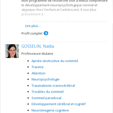
Mon programme de recherche vise à mieux comprendre
le développement neuropsychologique normal et
atypique chez l'enfant et l'adolescent. Il vise plus
précisément à :
développer et valider des méthodes d'évaluation
Lire plus…
et d'intervention auprès d'enfants qui présentent
des troubles neurodéveloppementaux, incluant
Profil complet
les troubles de l'attention, les troubles
d'apprentissage (dyslexie et dysorthographie), le
trouble développemental du langage (dysphasie)
GOSSELIN, Nadia
et le syndrome de Tourette
Professeure titulaire
développer et valider des méthodes d'analyse et
d'interprétation de données
Apnée obstructive du sommeil
neuropsychologiques
Trauma
Je m'intéresse également à la supervision clinique en
Attention
neuropsychologie en ce qui a trait aux pratiques et à
Neuropsychologie
l'enseignement de la supervision.
Traumatisme craniocérébral
Troubles du sommeil
Sommeil paradoxal
Développement cérébral et cognitif
Neuroimagerie cognitive