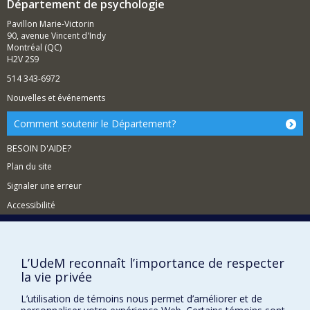
Département de psychologie
Pavillon Marie-Victorin
90, avenue Vincent d'Indy
Montréal (QC)
H2V 2S9
514 343-6972
Nouvelles et événements
Comment soutenir le Département?
BESOIN D'AIDE?
Plan du site
Signaler une erreur
Accessibilité
FACULTÉ DES ARTS ET DES SCIENCES
Nos départements et écoles
L’UdeM reconnaît l’importance de respecter
la vie privée
Nos centres d'études
Nos programmes et cours
L’utilisation de témoins nous permet d’améliorer et de