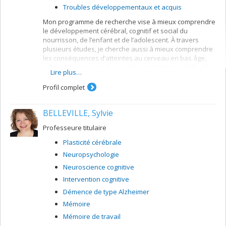
Troubles développementaux et acquis
Mon programme de recherche vise à mieux comprendre
le développement cérébral, cognitif et social du
nourrisson, de l’enfant et de l’adolescent. À travers
plusieurs études, je cherche aussi à mieux comprendre
les conséquences d’atteintes au cerveau en bas âge,
telles celles provoquées par les commotions cérébrales
Lire plus…
et les traumatismes crânio-cérébraux. Plusieurs
approches méthodologiques et technologiques sont
Profil complet
adoptées sous quatre grandes lignes d’investigation:
Études du développement normal de l’enfant et
BELLEVILLE, Sylvie
des facteurs prédictifs de la maturation cérébrale
et cognitive.
Professeure titulaire
Investigation des effets de blessures cérébrales
Plasticité cérébrale
péri-natales (e.g. prématurité) et post-natales (e.g.
Neuropsychologie
traumatisme crânien) sur la cognition, la
compétence sociale, la qualité de vie et le
Neuroscience cognitive
développement cérébral.
Intervention cognitive
Conception et validation de nouvelles tâches de
Démence de type Alzheimer
cognition et d’habiletés sociales (e.g.
Mémoire
raisonnement moral, théorie de l’esprit, fonctions
exécutives).
Mémoire de travail