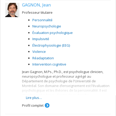
GAGNON, Jean
L'évaluation de l'efficacité de programmes
d'interventions et de réadaptations précoces
Professeur titulaire
pour les patients TCC.
Personnalité
Neuropsychologie
Évaluation psychologique
Impulsivité
Électrophysiologie (EEG)
Violence
Réadaptation
Intervention cognitive
Jean Gagnon, M.Ps., Ph.D., est psychologue clinicien,
neuropsychologue et professeur agrégé au
Département de psychologie de l'Université de
Montréal. Son domaine d’enseignement est l’évaluation
psychologique et les théories de la personnalité. Il est
chercheur régulier au Centre de recherche
Lire plus…
interdisciplinaire en réadaptation du Montréal
métropolitain (CRIR) au Centre de recherche en
Profil complet
neuropsychologie et cognition (CERNEC). Il est membre
du comité de rédaction de la Revue québécoise de