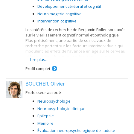
Développement cérébral et cognitif
Neuroimagerie cognitive
Intervention cognitive
Les intérêts de recherche de Benjamin Boller sont axés
sur le vieillissement cognitif normal et pathologique.
Plus précisément, une partie de ses travaux de
recherche portent sur les facteurs interindividuels qui
modulent les effets de l'avancée en âge sur le cerveau
et la cognition. Une autre partie de ses travaux
Lire plus…
s'intéresse au développement d'interventions
cognitives préventives du déclin des capacités
Profil complet
cognitives, aux effets de ces interventions au niveau
comportemental et neurophysiologique et aux facteurs
BOUCHER, Olivier
qui pourraient amplifier ces effets tels que le niveau de
réserve cognitive ou l'usage d'environnement en réalité
Professeur associé
virtuelle lors des interventions.
Neuropsychologie
Neuropsychologie clinique
Épilepsie
Mémoire
Évaluation neuropsychologique de l'adulte