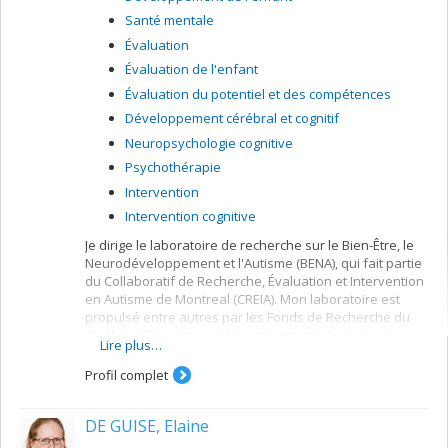
Santé mentale
Évaluation
Évaluation de l'enfant
Évaluation du potentiel et des compétences
Développement cérébral et cognitif
Neuropsychologie cognitive
Psychothérapie
Intervention
Intervention cognitive
Je dirige le laboratoire de recherche sur le Bien-Être, le
Neurodéveloppement et l'Autisme (BENA), qui fait partie
du Collaboratif de Recherche, Évaluation et Intervention
en Autisme de Montreal (CREIA). Mon laboratoire est
propulsé entre autres par les Fonds de Recherche du
Québec (FRQ) et mes différents projets de recherche
Lire plus…
portent sur le bien-être et la santé mentale en autisme
et dans d'autres conditions neurodéveloppementales.
Profil complet
Je souhaite contribuer à ce que les autistes soient mieux
intégrés dans notre société et à ce que chacun puisse
DE GUISE, Elaine
atteindre son plein potentiel. Je poursuis donc mes
travaux, entamés lors de mon doctorat et post-doctorat,