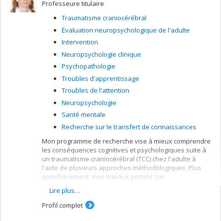
Professeure titulaire
sur le développement de méthodes d’évaluation
adaptées et basées sur les forces cognitives
Traumatisme craniocérébral
autistiques. Puis, je mène des projets portant sur les
Évaluation neuropsychologique de l'adulte
facteurs de risque et de résilience qui peuvent nous
aider à mieux comprendre la santé mentale en autisme
Intervention
et ainsi nous aider à mieux intervenir. Je travaille
Neuropsychologie clinique
également au développement d’interventions adaptées
Psychopathologie
au style cognitif autistique et plus particulièrement au
développement de la pratique de la psychothérapie
Troubles d'apprentissage
auprès de cette population.
Troubles de l'attention
Neuropsychologie
Santé mentale
Recherche sur le transfert de connaissances
Mon programme de recherche vise à mieux comprendre
les conséquences cognitives et psychologiques suite à
un traumatisme craniocérébral (TCC) chez l'adulte à
l'aide de plusieurs approches méthodologiques. Plus
spécifiquement, mes travaux portent sur:
Lire plus…
L'élaboration de modèles de prédiction du
devenir des patients TCC.
Profil complet
Le développement d'outils neuropsychologiques
pour une clientèle TCC.