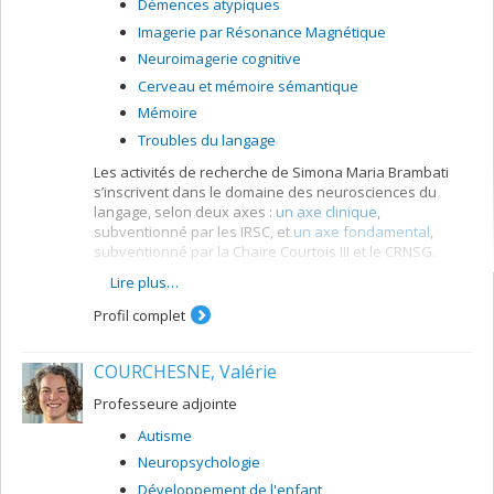
Démences atypiques
Imagerie par Résonance Magnétique
Neuroimagerie cognitive
Cerveau et mémoire sémantique
Mémoire
Troubles du langage
Les activités de recherche de Simona Maria Brambati
s’inscrivent dans le domaine des neurosciences du
langage, selon deux axes :
un axe clinique
,
subventionné par les IRSC, et
un axe fondamental
,
subventionné par la Chaire Courtois III et le CRNSG.
Lire plus…
Pour mener à bien les projets, les membres du
laboratoire ont recours à différentes approches
Profil complet
d’imagerie par résonance magnétique et d’intelligence
artificielle, et à des données acquises ou en cours
d’acquisition par le laboratoire et à des banques de
COURCHESNE, Valérie
données.
Professeure adjointe
Autisme
Neuropsychologie
Développement de l'enfant