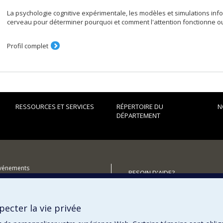
La psychologie cognitive expérimentale, les modèles et simulations info
cerveau pour déterminer pourquoi et comment l'attention fonctionne ou 
Profil complet
RESSOURCES ET SERVICES
RÉPERTOIRE DU
N
DÉPARTEMENT
événements
BESOIN D'AIDE?
utenir le Département?
Plan du site
Signaler une erreur
ecter la vie privée
Accessibilité