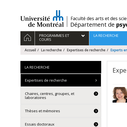
Passer
au
contenu
/
Faculté des arts et des sci
Département de
psy
Navigation
ACCUEIL
PROGRAMMES ET
LA RECHERCHE
principale
COURS
Accueil
La recherche
Expertises de recherche
Experts en
LA RECHERCHE
Expe
Expertises de recherche
Chaires, centres, groupes, et
laboratoires
Thèses et mémoires
Essais doctoraux