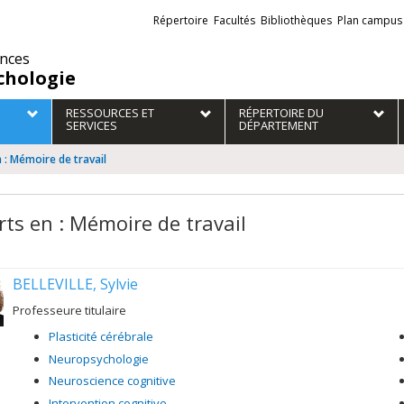
Liens
Répertoire
Facultés
Bibliothèques
Plan campus
externes
ences
chologie
RESSOURCES ET
RÉPERTOIRE DU
SERVICES
DÉPARTEMENT
 : Mémoire de travail
rts en : Mémoire de travail
BELLEVILLE, Sylvie
Professeure titulaire
Plasticité cérébrale
Neuropsychologie
Neuroscience cognitive
Intervention cognitive