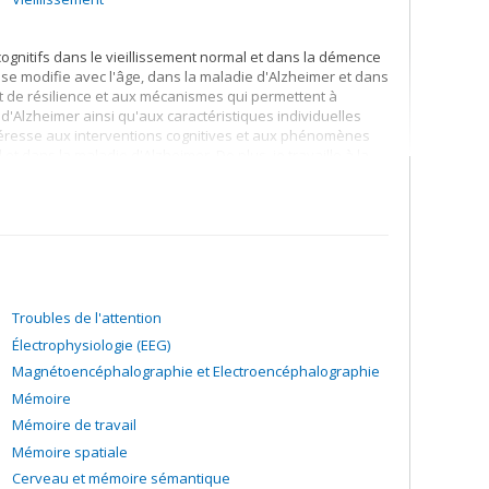
cognitifs dans le vieillissement normal et dans la démence
e modifie avec l'âge, dans la maladie d'Alzheimer et dans
et de résilience et aux mécanismes qui permettent à
 d'Alzheimer ainsi qu'aux caractéristiques individuelles
téresse aux interventions cognitives et aux phénomènes
et dans la maladie d'Alzheimer. De plus, je travaille à la
ements cognitifs à la plupart des Canadiens, notamment
plateformes en ligne).
Troubles de l'attention
Électrophysiologie (EEG)
Magnétoencéphalographie et Electroencéphalographie
Mémoire
Mémoire de travail
Mémoire spatiale
Cerveau et mémoire sémantique