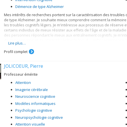
Démence de type Alzheimer
Mes intérêts de recherches portent sur la caractérisation des troubles 
de type Alzheimer. Je souhaite mieux comprendre comment la mémoire s
les troubles cognitifs légers. Je m'intéresse aux processus de réserve 
certains individus de mieux résister aux effets de l'âge et de la maladie
des personnes répondant le mieux aux entraînement cognitifs. Je m'in
de compensation et de plasticité cérébrale lors du vieillissement normal 
Lire plus…
mise en place de stratégies pour disséminer ces programmes d'entraîn
en utilisant les nouvelles technologies (telles la réalité virtuelle et les 
Profil complet
JOLICOEUR, Pierre
Professeur émérite
Attention
Imagerie cérébrale
Neuroscience cognitive
Modèles informatiques
Psychologie cognitive
Neuropsychologie cognitive
Attention visuelle