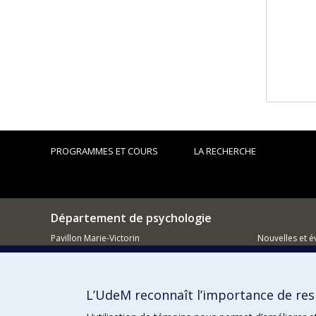
PROGRAMMES ET COURS
LA RECHERCHE
Département de psychologie
Pavillon Marie-Victorin
Nouvelles et 
90, avenue Vincent d'Indy
Montréal (QC)
Comment so
H2V 2S9
L’UdeM reconnaît l’importance de resp
514 343-6972