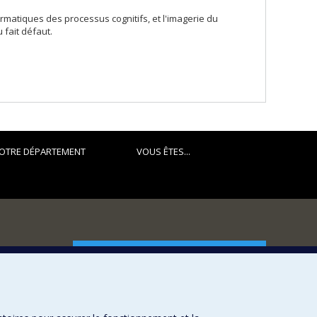
rmatiques des processus cognitifs, et l'imagerie du
fait défaut.
OTRE DÉPARTEMENT
VOUS ÊTES...
FACULTÉ DES ARTS ET DES SCIENCES
Nos départements et écoles
Nos centres d'études