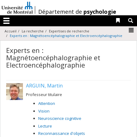
Passer
au
/
Département de
psychologie
contenu
Liens 
R
Menu
N
Accueil
La recherche
Expertises de recherche
Experts en : Magnétoencéphalographie et Electroencéphalographie
Experts en :
Magnétoencéphalographie et
Electroencéphalographie
ARGUIN, Martin
Professeur titulaire
Attention
Vision
Neuroscience cognitive
Lecture
Reconnaissance d'objets