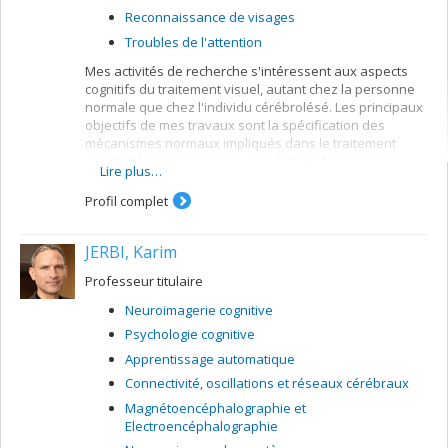
Reconnaissance de visages
Troubles de l'attention
Mes activités de recherche s'intéressent aux aspects
cognitifs du traitement visuel, autant chez la personne
normale que chez l'individu cérébrolésé. Les principaux
objectifs de mes travaux sont la spécification des
mécanismes normaux impliqués dans le traitement
visuel et la caractérisation des déficits fonctionnels
Lire plus…
faisant suite à un dommage cérébral. Ces objectifs sont
poursuivis par le biais de méthodes comportementales
Profil complet
et électrophysiologiques. Les projets que je poursuis
actuellement concernent les thèmes suivants:
JERBI, Karim
Mécanismes visuels pour la reconnaissance de
mots écrits
Professeur titulaire
Reconnaissance visuelle (objets, visages, etc.)
Neuroimagerie cognitive
Caractéristiques temporelles du traitement visuel.
Psychologie cognitive
Attention visuo-spatiale
Apprentissage automatique
Connectivité, oscillations et réseaux cérébraux
Magnétoencéphalographie et
Electroencéphalographie