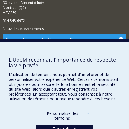
90, avenue Vincent d'Indy
Montréal (QC)
H2V 2S9
514 343-6972
Nouvelles et événements
Comment soutenir le Département?
BESOIN D'AIDE?
Plan du site
L’UdeM reconnaît l’importance de respecter
la vie privée
Signaler une erreur
Accessibilité
L’utilisation de témoins nous permet d’améliorer et de
personnaliser votre expérience Web. Certains témoins sont
FACULTÉ DES ARTS ET DES SCIENCES
obligatoires pour assurer le fonctionnement et la sécurité
du site Web, alors que d’autres enregistrent vos
préférences. En acceptant tout, vous consentez à notre
Nos départements et écoles
utilisation de témoins pour mieux répondre à vos besoins.
Nos centres d'études
Nos programmes et cours
Personnaliser les
>
témoins
Tout refuser