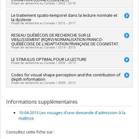
Sources de financement :
CRSH/Conseil de recherches en
Programmes de subvention :
PV113724-(PR) Projets de
Projet de recherche au Canada / 2002 - 2018
sciences humaines du Canada
recherche en équipe (et possibilité d'équipement la première
Programmes de subvention :
PVX20020-Subvention
année)
Chercheur principal :
Le traitement spatio-temporel dans la lecture normale et
Franco Lepore
institutionnelle du CRSH - Subventions d'exploration
la dyslexie
Co-chercheurs :
Maryse Lassonde
,
Martin Arguin
,
Renée
Projet de recherche au Canada / 2015 - 2017
Béland
,
Stéphane Molotchnikoff
,
Isabelle Peretz
,
Mario
Beauregard
,
Sylvie Belleville
,
Frédéric Gosselin
,
Sylvie
Chercheur principal :
RESEAU QUÉBÉCOIS DE RECHERCHE SUR LE
Martin Arguin
Hébert
,
Daniel Pérusse
,
Pierre Jolicoeur
,
Dave Ellemberg
,
VIEILLISSEMENT (RQRV) NORMALISATION FRANCO-
Co-chercheurs :
Jocelyn Faubert
Annie Bernier
,
Michelle McKerral
,
Marc Schoenwiesner
,
QUÉBÉCOISE DE L'ADAPTATION FRANÇAISE DE COGNISTAT
Projet de recherche au Canada / 2014 - 2015
Dave Saint-Amour
,
Hugo Théoret
,
Jacques Bergeron
,
Jean-
Paul Guillemot
,
Michael J. L. Sullivan
,
Julio C. Martinez-Trujillo
Chercheur principal :
LE STIMULUS OPTIMAL POUR LA LECTURE
Martin Arguin
Sources de financement :
FRQS/Fonds de recherche du
Projet de recherche au Canada / 2009 - 2013
Sources de financement :
FRQS/Fonds de recherche du
Québec - Santé (FRSQ)
Québec - Santé (FRSQ)
Programmes de subvention :
PVXXXXXX-Subvention de
Chercheur principal :
Codes for visual shape perception and the contribution of
Martin Arguin
Programmes de subvention :
PVXXXXXX-Réseaux
groupe de recherche
depth information
Co-chercheurs :
Frédéric Gosselin
,
Pierre Jolicoeur
thématiques de recherche
Projet de recherche au Canada / 2008 - 2012
Sources de financement :
FRQNT/Fonds de recherche du
Québec - Nature et technologies (FQRNT)
Chercheur principal :
Martin Arguin
Programmes de subvention :
PV113724-(PR) Projets de
Informations supplémentaires
recherche en équipe (et possibilité d'équipement la première
année)
10-04-2013 Les rouages d'une demande d'admission à la
maîtrise
Consultez cette fiche sur :