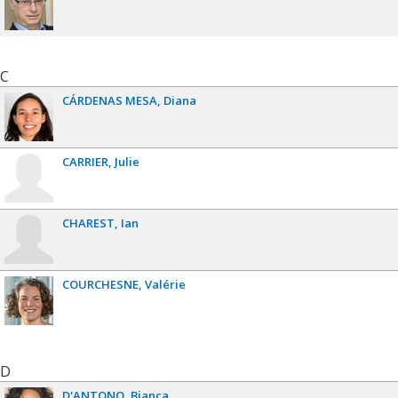
C
CÁRDENAS MESA
Diana
CARRIER
Julie
CHAREST
Ian
COURCHESNE
Valérie
D
D'ANTONO
Bianca