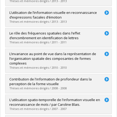
Lien vers le document dans Papyrus
Thèses et mémoires dirigés / 2013 - 2013
Diplômé(e) :
Tadros, Karine
L’utilisation de l’information visuelle en reconnaissance
Cycle :
Doctorat
d’expressions faciales d’émotion
Diplôme obtenu :
Ph. D.
Thèses et mémoires dirigés / 2013 - 2013
Lien vers le document dans Papyrus
Diplômé(e) :
Blais, Caroline
Le rôle des fréquences spatiales dans l’effet
Cycle :
Doctorat
d’encombrement en identification de lettres
Diplôme obtenu :
Ph. D.
Thèses et mémoires dirigés / 2011 - 2011
Lien vers le document dans Papyrus
Diplômé(e) :
Zahabi, Sacha
L’invariance au point de vue dans la représentation de
Cycle :
Maîtrise
l’organisation spatiale des composantes de formes
Diplôme obtenu :
M. Sc.
complexes
Lien vers le document dans Papyrus
Thèses et mémoires dirigés / 2010 - 2010
Diplômé(e) :
Aubin, Mercédès
Contribution de l'information de profondeur dans la
Cycle :
Maîtrise
perception de la forme visuelle
Diplôme obtenu :
M. Sc.
Thèses et mémoires dirigés / 2008 - 2008
Lien vers le document dans Papyrus
Diplômé(e) :
Marleau, Ian
L'utilisation spatio-temporelle de l'information visuelle en
Cycle :
Maîtrise
reconnaissance de mots / par Caroline Blais.
Diplôme obtenu :
M. Sc.
Thèses et mémoires dirigés / 2007 - 2007
Lien vers le document dans Papyrus