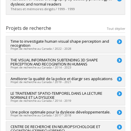
Cycle :
Doctorat
dyslexic and normal readers
Diplôme obtenu :
Ph. D.
Thèses et mémoires dirigés / 1999 - 1999
Lien vers le document dans Papyrus
Diplômé(e) :
Whatmough, Christine
Cycle :
Doctorat
Projets de recherche
Tout déplier
Diplôme obtenu :
Ph. D.
Lien vers le document dans Papyrus
Time to investigate human visual shape perception and
recognition
Projet de recherche au Canada / 2022 - 2028
Chercheur principal :
THE VISUAL INFORMATION SUBTENDING 3D SHAPE
Martin Arguin
PERCEPTION AND RECOGNITION IN HUMANS
Sources de financement :
CRSNG/Conseil de recherches en
Projet de recherche au Canada / 2014 - 2023
sciences naturelles et génie du Canada (CRSNG)
Programmes de subvention :
PVX20965-(RGP) Programme de
Chercheur principal :
Améliorer la qualité de la police et élargir ses applications
Martin Arguin
subvention à la découverte individuelle ou de groupe
Projet de recherche au Canada / 2019 - 2021
Sources de financement :
CRSNG/Conseil de recherches en
sciences naturelles et génie du Canada (CRSNG)
Chercheur principal :
LE TRAITEMENT SPATIO-TEMPOREL DANS LA LECTURE
Martin Arguin
Programmes de subvention :
PVX20965-(RGP) Programme de
NORMALE ET LA DYSLEXIE
Sources de financement :
Univalor , Ministère Économie et
subvention à la découverte individuelle ou de groupe
Projet de recherche au Canada / 2014 - 2019
Innovation
Programmes de subvention :
, PVXXXXXX-Soutien aux
Chercheur principal :
Une police optimale pour la dyslexie développementale.
Martin Arguin
organismes de recherche et innovation (PSO) - Volet 2:
Projet de recherche au Canada / 2017 - 2018
Co-chercheurs :
Jocelyn Faubert
Soutien aux projets
Sources de financement :
FRQNT/Fonds de recherche du
Chercheur principal :
CENTRE DE RECHERCHE EN NEUROPSYCHOLOGIE ET
Martin Arguin
Québec - Nature et technologies (FQRNT)
COGNITION (CERNEC) (GRENEC)