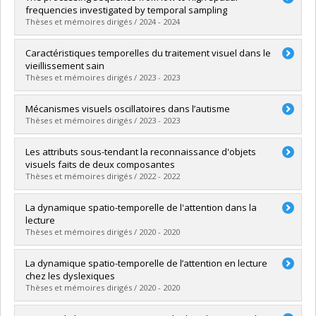
frequencies investigated by temporal sampling
Thèses et mémoires dirigés / 2024 - 2024
Diplômé(e) :
Milanova, Gabriela Chavdarova
Caractéristiques temporelles du traitement visuel dans le
Cycle :
Maîtrise
vieillissement sain
Diplôme obtenu :
M. Sc.
Thèses et mémoires dirigés / 2023 - 2023
Lien vers le document dans Papyrus
Diplômé(e) :
Lévesque, Mélanie
Mécanismes visuels oscillatoires dans l’autisme
Cycle :
Maîtrise
Thèses et mémoires dirigés / 2023 - 2023
Diplôme obtenu :
M. Sc.
Lien vers le document dans Papyrus
Diplômé(e) :
El Khalil, Lili
Les attributs sous-tendant la reconnaissance d'objets
Cycle :
Maîtrise
visuels faits de deux composantes
Diplôme obtenu :
M. Sc.
Thèses et mémoires dirigés / 2022 - 2022
Lien vers le document dans Papyrus
Diplômé(e) :
Lavoie, Marie-Audrey
La dynamique spatio-temporelle de l'attention dans la
Cycle :
Maîtrise
lecture
Diplôme obtenu :
M. Sc.
Thèses et mémoires dirigés / 2020 - 2020
Lien vers le document dans Papyrus
Diplômé(e) :
Achouline, Augustin
La dynamique spatio-temporelle de l’attention en lecture
Cycle :
Maîtrise
chez les dyslexiques
Diplôme obtenu :
M. Sc.
Thèses et mémoires dirigés / 2020 - 2020
Lien vers le document dans Papyrus