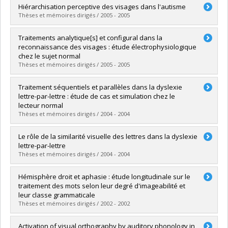
Diplômé(e) :
Blais, Caroline
Hiérarchisation perceptive des visages dans l'autisme
Cycle :
Maîtrise
Thèses et mémoires dirigés / 2005 - 2005
Diplôme obtenu :
M. Sc.
Lien vers le document dans Papyrus
Diplômé(e) :
Lahaie, Annie
Traitements analytique[s] et configural dans la
Cycle :
Doctorat
reconnaissance des visages : étude électrophysiologique
Diplôme obtenu :
Ph. D.
chez le sujet normal
Lien vers le document dans Papyrus
Thèses et mémoires dirigés / 2005 - 2005
Diplômé(e) :
Lecours, Sophie
Traitement séquentiels et parallèles dans la dyslexie
Cycle :
Doctorat
lettre-par-lettre : étude de cas et simulation chez le
Diplôme obtenu :
Ph. D.
lecteur normal
Lien vers le document dans Papyrus
Thèses et mémoires dirigés / 2004 - 2004
Diplômé(e) :
Fiset, Stéphanie
Le rôle de la similarité visuelle des lettres dans la dyslexie
Cycle :
Doctorat
lettre-par-lettre
Diplôme obtenu :
Ph. D.
Thèses et mémoires dirigés / 2004 - 2004
Lien vers le document dans Papyrus
Diplômé(e) :
Fiset, Daniel
Hémisphère droit et aphasie : étude longitudinale sur le
Cycle :
Doctorat
traitement des mots selon leur degré d'imageabilité et
Diplôme obtenu :
Ph. D.
leur classe grammaticale
Lien vers le document dans Papyrus
Thèses et mémoires dirigés / 2002 - 2002
Diplômé(e) :
Ansaldo, Ana Inés
Activation of visual orthography by auditory phonology in