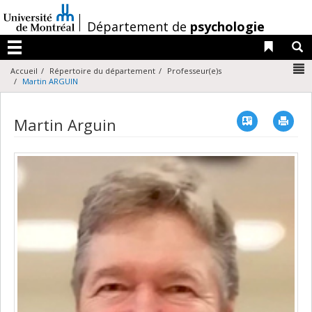
Passer
au
/
Département de
psychologie
contenu
Liens 
R
Menu
N
Accueil
Répertoire du département
Professeur(e)s
Martin ARGUIN
Vcard
Imp
Martin Arguin