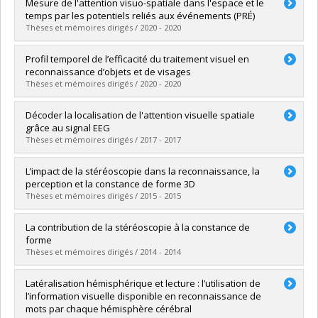
Diplômé(e) :
Fortier-St-Pierre, Simon
Mesure de l'attention visuo-spatiale dans l'espace et le
Cycle :
Doctorat
temps par les potentiels reliés aux événements (PRÉ)
Diplôme obtenu :
Ph. D.
Thèses et mémoires dirigés / 2020 - 2020
Lien vers le document dans Papyrus
Diplômé(e) :
Pelland-Goulet, Pénélope
Profil temporel de l’efficacité du traitement visuel en
Cycle :
Maîtrise
reconnaissance d’objets et de visages
Diplôme obtenu :
M. Sc.
Thèses et mémoires dirigés / 2020 - 2020
Lien vers le document dans Papyrus
Diplômé(e) :
Ferrandez, Roxanne
Décoder la localisation de l'attention visuelle spatiale
Cycle :
Maîtrise
grâce au signal EEG
Diplôme obtenu :
M. Sc.
Thèses et mémoires dirigés / 2017 - 2017
Lien vers le document dans Papyrus
Diplômé(e) :
Thiery, Thomas
L’impact de la stéréoscopie dans la reconnaissance, la
Cycle :
Maîtrise
perception et la constance de forme 3D
Diplôme obtenu :
M. Sc.
Thèses et mémoires dirigés / 2015 - 2015
Lien vers le document dans Papyrus
Diplômé(e) :
Aubin, Mercédès
La contribution de la stéréoscopie à la constance de
Cycle :
Doctorat
forme
Diplôme obtenu :
Ph. D.
Thèses et mémoires dirigés / 2014 - 2014
Lien vers le document dans Papyrus
Diplômé(e) :
Beaulieu, Julien
Latéralisation hémisphérique et lecture : l’utilisation de
Cycle :
Maîtrise
l’information visuelle disponible en reconnaissance de
Diplôme obtenu :
M. Sc.
mots par chaque hémisphère cérébral