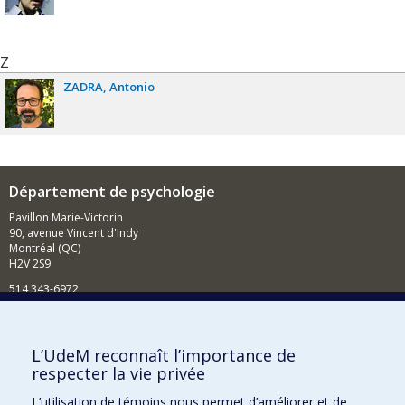
Z
ZADRA
Antonio
Département de psychologie
Pavillon Marie-Victorin
90, avenue Vincent d'Indy
Montréal (QC)
H2V 2S9
514 343-6972
Nouvelles et événements
Comment soutenir le Département?
L’UdeM reconnaît l’importance de
respecter la vie privée
BESOIN D'AIDE?
L’utilisation de témoins nous permet d’améliorer et de
Plan du site