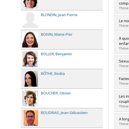
compa
Thèses
BLONDIN
Jean Pierre
Diplô
Le no
Cycle
Thèses
Dipl
BOIVIN
Marie-Pier
Lien 
Diplô
À quo
Cycle
enfan
Dipl
Thèses
Lien 
BOLLER
Benjamin
Diplô
Sexual
Cycle
Thèses
Dipl
BŐTHE
Beáta
Lien 
Diplô
Facte
Cycle
Thèses
Dipl
BOUCHER
Olivier
Lien 
Diplô
Les i
Cycle
coupl
Dipl
Thèses
Lien 
BOUDRIAS
Jean-Sébastien
Diplô
A lon
Cycle
Thèses
Dipl