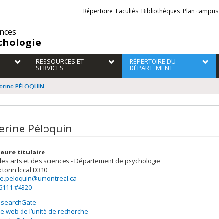
Liens
Répertoire
Facultés
Bibliothèques
Plan campus
externes
ences
chologie
RESSOURCES ET
RÉPERTOIRE DU
SERVICES
DÉPARTEMENT
erine PÉLOQUIN
erine Péloquin
eure titulaire
des arts et des sciences - Département de psychologie
ctorin
local D310
ne.peloquin@umontreal.ca
-6111 #4320
esearchGate
te web de l’unité de recherche