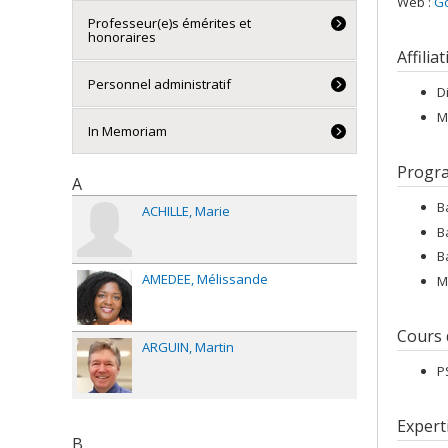
Web :
Go
Professeur(e)s émérites et
honoraires
Affilia
Personnel administratif
D
M
In Memoriam
Progr
A
B
ACHILLE
Marie
B
B
AMEDEE
Mélissande
M
Cours
ARGUIN
Martin
P
Expert
B