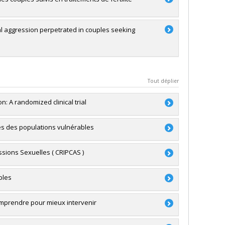
l aggression perpetrated in couples seeking
Tout déplier
: A randomized clinical trial
rès des populations vulnérables
 Rosen
,
Belina Carranza Mamane
,
Kévin Lavoie
,
Renda
ssions Sexuelles ( CRIPCAS )
a Godbout
,
Marie-Pier Vaillancourt-Morel
,
Noémie
bles
ture (FQRSC)
 Lecomte
,
Katherine Péloquin
,
Marie-Ève Daspe
,
 recherche - Stade de développement :
sh
,
Yvan Lussier
,
Geneviève Paquette
,
Nicolas
comprendre pour mieux intervenir
in
,
Claude Bélanger
,
Natacha Godbout
,
Mylène Fernet
,
ancourt-Morel
,
Alexa Martin
,
Alison Paradis
,
Noémie