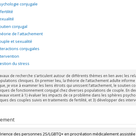
sychologie conjugale
fertilité
exualité
outien conjugal
héorie de l'attachement
ouple et sexualité
nteractions conjugales
ntervention
estion du stress
avaux de recherche s’articulent autour de différents thèmes en lien avec les rel
pulations cliniques. En premier lieu, la théorie de l’attachement adulte inform
ue, je vise à examiner les liens étroits qui unissent l’attachement, le soutien 
ques de fonctionnement conjugal chez diverses populations de couple. En deuxièm
avaux visent à 1) évaluer les impacts de ce problème dans les sphères psycholo
ques des couples suivis en traitements de fertilité, et 3) développer des interv
rement
érience des personnes 2S/LGBTQ+ en procréation médicalement assistée :