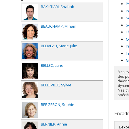
P
BAKHTIARI
Shahab
In
S
S
BEAUCHAMP
Miriam
T
C
BÉLIVEAU
Marie-Julie
I
I
G
BELLEC
Lune
Mes tr
des po
théoriq
BELLEVILLE
Sylvie
dynami
Mes tr
spécifi
BERGERON
Sophie
Encad
BERNIER
Annie
L’exp