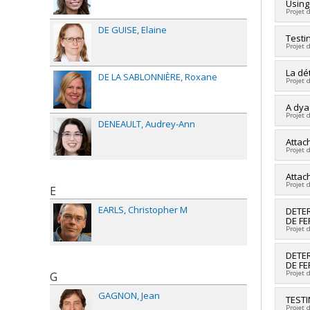
Cherc
Using
Sourc
Projet 
Co-ch
Progr
Sourc
DE GUISE
Elaine
Cherc
Testi
Progr
Projet 
Co-ch
Reno
Sourc
Cherc
La dé
Progr
DE LA SABLONNIÈRE
Roxane
Projet 
Co-ch
Sourc
Cherc
A dya
Progr
Projet 
Sourc
DENEAULT
Audrey-Ann
Progr
Cherc
Attac
Projet 
Co-ch
Sourc
Cherc
Attac
Progr
Projet 
Co-ch
E
Morel
EARLS
Christopher M
Cherc
DETE
Sourc
DE FE
Co-ch
Progr
Projet 
Sourc
Fonct
Progr
Cherc
DETER
DE FE
Sourc
Projet 
G
Progr
GAGNON
Jean
Cherc
TEST
Projet 