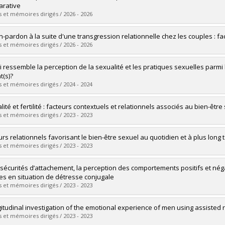
rative
 et mémoires dirigés / 2026 - 2026
mé(e) :
Benoit, Zoe
n-pardon à la suite d'une transgression relationnelle chez les couples : fac
 :
Doctorat
 et mémoires dirigés / 2026 - 2026
ôme obtenu :
Ph. D.
vers le document dans Papyrus
mé(e) :
Jean, Mireille
i ressemble la perception de la sexualité et les pratiques sexuelles parm
 :
Doctorat
t(s)?
ôme obtenu :
Ph. D.
 et mémoires dirigés / 2024 - 2024
vers le document dans Papyrus
mé(e) :
Renaud, Mathilde
ité et fertilité : facteurs contextuels et relationnels associés au bien-être
 :
Maîtrise
 et mémoires dirigés / 2023 - 2023
ôme obtenu :
M. Sc.
vers le document dans Papyrus
mé(e) :
El Amiri, Sawsane
urs relationnels favorisant le bien-être sexuel au quotidien et à plus lon
 :
Doctorat
 et mémoires dirigés / 2023 - 2023
ôme obtenu :
Ph. D.
vers le document dans Papyrus
mé(e) :
Beaulieu, Noémie
nsécurités d’attachement, la perception des comportements positifs et néga
 :
Doctorat
es en situation de détresse conjugale
ôme obtenu :
Ph. D.
 et mémoires dirigés / 2023 - 2023
vers le document dans Papyrus
mé(e) :
Labonté, Thalie
gitudinal investigation of the emotional experience of men using assisted
 :
Doctorat
 et mémoires dirigés / 2023 - 2023
ôme obtenu :
Ph. D.