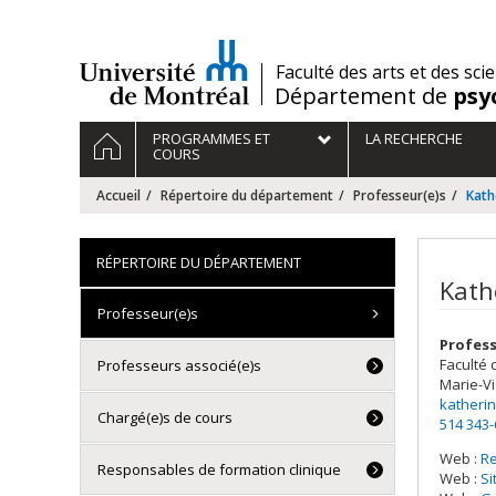
Passer
au
contenu
/
Faculté des arts et des sci
Département de
psy
Navigation
ACCUEIL
PROGRAMMES ET
LA RECHERCHE
principale
COURS
Accueil
Répertoire du département
Professeur(e)s
Kath
RÉPERTOIRE DU DÉPARTEMENT
Kath
Professeur(e)s
Profess
Faculté 
Professeurs associé(e)s
Marie-Vi
katheri
Chargé(e)s de cours
514 343
Web :
R
Responsables de formation clinique
Web :
Si