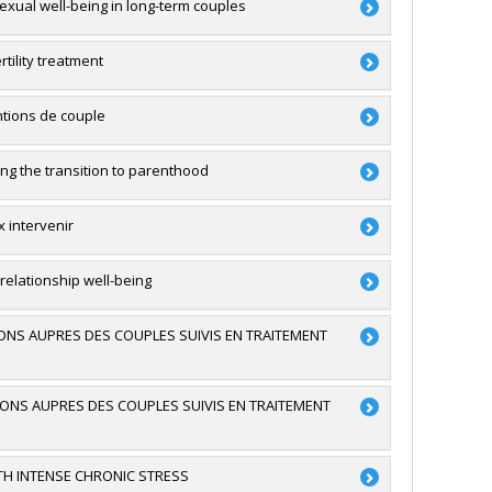
xual well-being in long-term couples
ture (FQRSC)
cha Godbout
,
Marie-Pier Vaillancourt-Morel
giques
ture (FQRSC)
tility treatment
 recherche - Stade de développement :
du Canada
ntions de couple
rranza Mamane
ing the transition to parenthood
2
 intervenir
du Canada
 relationship well-being
Lussier
,
Natacha Godbout
,
Marie-Pier Vaillancourt-
ONS AUPRES DES COUPLES SUIVIS EN TRAITEMENT
ture (FQRSC)
 recherche - Stade de développement :
du Canada
ONS AUPRES DES COUPLES SUIVIS EN TRAITEMENT
1
TH INTENSE CHRONIC STRESS