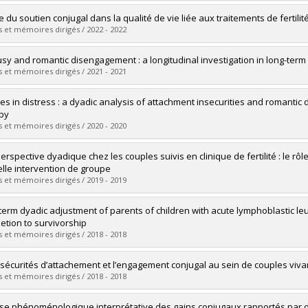
vers le document dans Papyrus
mé(e) :
Trépanier Freire, Ariel
e du soutien conjugal dans la qualité de vie liée aux traitements de fertilit
 :
Doctorat
 et mémoires dirigés / 2022 - 2022
ôme obtenu :
D. Psy.
vers le document dans Papyrus
mé(e) :
Joseph, Shanyce Alyssa
usy and romantic disengagement : a longitudinal investigation in long-term
 :
Maîtrise
 et mémoires dirigés / 2021 - 2021
ôme obtenu :
M. Sc.
vers le document dans Papyrus
mé(e) :
Ramsay-Bilodeau, Alex
es in distress : a dyadic analysis of attachment insecurities and romant
 :
Maîtrise
py
ôme obtenu :
M. Sc.
 et mémoires dirigés / 2020 - 2020
vers le document dans Papyrus
mé(e) :
Callaci, Melissa
rspective dyadique chez les couples suivis en clinique de fertilité : le rôle
 :
Doctorat
lle intervention de groupe
ôme obtenu :
Ph. D.
 et mémoires dirigés / 2019 - 2019
vers le document dans Papyrus
mé(e) :
Arpin, Virginie
term dyadic adjustment of parents of children with acute lymphoblastic le
 :
Doctorat
etion to survivorship
ôme obtenu :
Ph. D.
 et mémoires dirigés / 2018 - 2018
vers le document dans Papyrus
mé(e) :
Burns, Willow
nsécurités d’attachement et l’engagement conjugal au sein de couples vivan
 :
Doctorat
 et mémoires dirigés / 2018 - 2018
ôme obtenu :
Ph. D.
vers le document dans Papyrus
mé(e) :
Bergeron, Sabryna
se phénoménologique interprétative des gains conjugaux rapportés par des