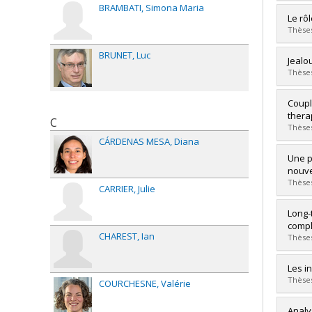
BRAMBATI
Simona Maria
Lien 
Diplô
Le rôl
Cycle
Thèses
Dipl
Lien 
BRUNET
Luc
Diplô
Jealo
Cycle
Thèses
Dipl
Lien 
Diplô
Coupl
Cycle
thera
C
Dipl
Thèses
Lien 
CÁRDENAS MESA
Diana
Diplô
Une pe
Cycle
nouve
Dipl
Thèses
CARRIER
Julie
Lien 
Diplô
Long-
Cycle
compl
CHAREST
Ian
Dipl
Thèses
Lien 
Diplô
Les i
Cycle
Thèses
COURCHESNE
Valérie
Dipl
Lien 
Diplô
Analy