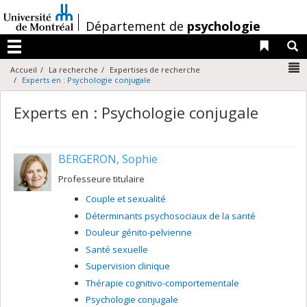
Passer
au
/
Département de
psychologie
contenu
Liens 
R
Menu
N
Accueil
La recherche
Expertises de recherche
Experts en : Psychologie conjugale
Experts en : Psychologie conjugale
BERGERON, Sophie
Professeure titulaire
Couple et sexualité
Déterminants psychosociaux de la santé
Douleur génito-pelvienne
Santé sexuelle
Supervision clinique
Thérapie cognitivo-comportementale
Psychologie conjugale