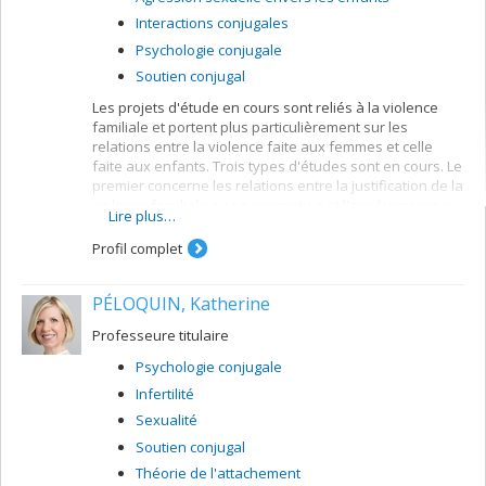
Interactions conjugales
Psychologie conjugale
Soutien conjugal
Les projets d'étude en cours sont reliés à la violence
familiale et portent plus particulièrement sur les
relations entre la violence faite aux femmes et celle
faite aux enfants. Trois types d'études sont en cours. Le
premier concerne les relations entre la justification de la
violence familiale ou sa conception et l'expérience que
Lire plus…
l'on en a à titre de victimes ou d'agresseurs. Deux
formes de violence sont retenues : la violence faite aux
Profil complet
femmes et celle faite aux enfants. Une attention
particulière est apportée à la violence de nature
PÉLOQUIN, Katherine
psychologique. Le second groupe d'études porte sur les
enfants exposés à la violence conjugale. Enfin, le
Professeure titulaire
dernier type de recherches est lié à l'intervention
auprès des enfants exposés à la violence conjugale.
Psychologie conjugale
Infertilité
Sexualité
Soutien conjugal
Théorie de l'attachement