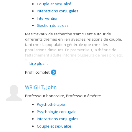
Couple et sexualité
Interactions conjugales
Intervention
Gestion du stress
Mes travaux de recherche s’articulent autour de
différents thèmes en lien avec les relations de couple,
tant chez la population générale que chez des
populations cliniques. En premier lieu, la théorie de
l’attachement adulte informe plusieurs de mes projets.
En m’inspirant de ce modèle théorique, je vise à
Lire plus…
examiner les liens étroits qui unissent l’attachement, le
soutien conjugal et la sexualité pour mieux comprendre
Profil complet
les dynamiques de fonctionnement conjugal chez
diverses populations de couple. En deuxième lieu, je
WRIGHT, John
m’intéresse tout particulièrement à l’infertilité. Mes
travaux visent à 1) évaluer les impacts de ce problème
Professeur honoraire, Professeur émérite
dans les sphères psychologique, conjugale et sexuelle,
2) évaluer les besoins spécifiques des couples suivis en
Psychothérapie
traitements de fertilité, et 3) développer des
Psychologie conjugale
interventions visant à optimiser le bien-être de ces
couples.
Interactions conjugales
Couple et sexualité