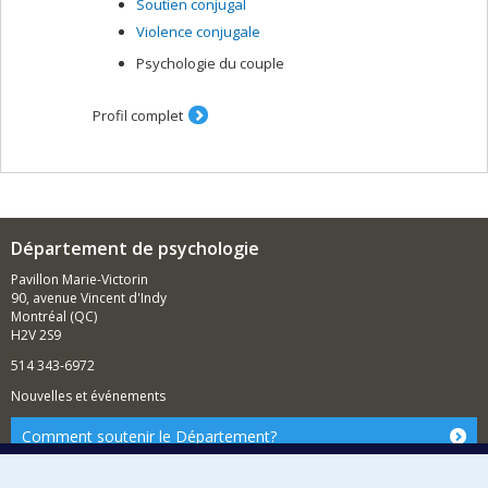
Soutien conjugal
Violence conjugale
Psychologie du couple
Profil complet
Département de psychologie
Pavillon Marie-Victorin
90, avenue Vincent d'Indy
Montréal (QC)
H2V 2S9
514 343-6972
Nouvelles et événements
Comment soutenir le Département?
BESOIN D'AIDE?