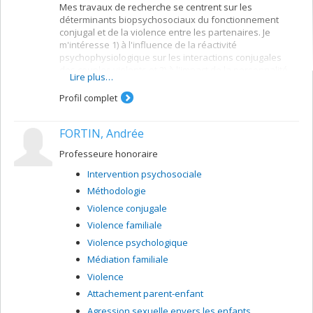
Mes travaux de recherche se centrent sur les
(CRIPCAS).
déterminants biopsychosociaux du fonctionnement
conjugal et de la violence entre les partenaires. Je
m'intéresse 1) à l'influence de la réactivité
psychophysiologique sur les interactions conjugales
des couples violents et 2) à l'impact de la personnalité
Lire plus…
des conjoints sur divers aspects du fonctionnement
conjugal.
Profil complet
Je m'intéresse également à l'influence des technologies
numériques, plus particulièrement des médias sociaux,
FORTIN, Andrée
sur les relations intimes des adolescents et des jeunes
adultes. Mes travaux portent sur la manière dont les
Professeure honoraire
jeunes utilisent ces nouvelles technologies et comment
Intervention psychosociale
cette utilisation affecte l'intimité, les conflits et la qualité
de leurs relations amoureuses.
Méthodologie
Violence conjugale
Violence familiale
Violence psychologique
Médiation familiale
Violence
Attachement parent-enfant
Agression sexuelle envers les enfants