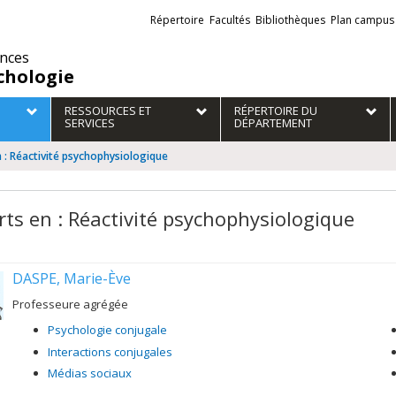
Liens
Répertoire
Facultés
Bibliothèques
Plan campus
externes
ences
chologie
RESSOURCES ET
RÉPERTOIRE DU
SERVICES
DÉPARTEMENT
 : Réactivité psychophysiologique
rts en : Réactivité psychophysiologique
DASPE, Marie-Ève
Professeure agrégée
Psychologie conjugale
Interactions conjugales
Médias sociaux