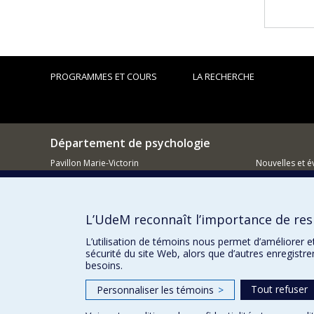
PROGRAMMES ET COURS
LA RECHERCHE
Département de psychologie
Pavillon Marie-Victorin
Nouvelles et 
90, avenue Vincent d'Indy
Montréal (QC)
Comment so
H2V 2S9
L’UdeM reconnaît l’importance de resp
514 343-6972
L’utilisation de témoins nous permet d’améliorer e
sécurité du site Web, alors que d’autres enregistr
besoins.
Tout refuser
Personnaliser les témoins
>