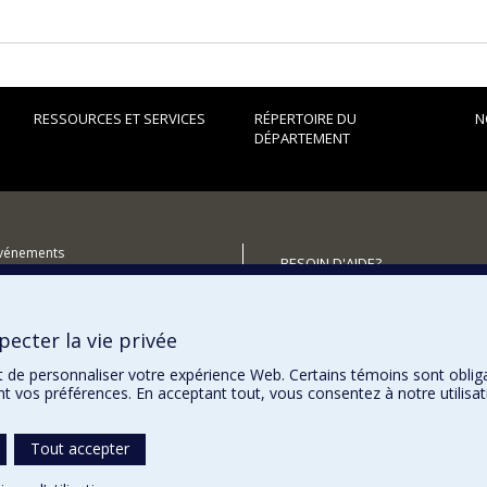
RESSOURCES ET SERVICES
RÉPERTOIRE DU
N
DÉPARTEMENT
événements
BESOIN D'AIDE?
utenir le Département?
Plan du site
Signaler une erreur
ecter la vie privée
Accessibilité
t de personnaliser votre expérience Web. Certains témoins sont oblig
ent vos préférences. En acceptant tout, vous consentez à notre utili
Tout accepter