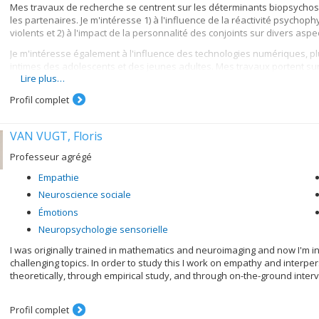
Mes travaux de recherche se centrent sur les déterminants biopsychoso
les partenaires. Je m'intéresse 1) à l'influence de la réactivité psychop
violents et 2) à l'impact de la personnalité des conjoints sur divers as
Je m'intéresse également à l'influence des technologies numériques, pl
intimes des adolescents et des jeunes adultes. Mes travaux portent sur 
Lire plus…
technologies et comment cette utilisation affecte l'intimité, les conflits 
Profil complet
VAN VUGT, Floris
Professeur agrégé
Empathie
Neuroscience sociale
Émotions
Neuropsychologie sensorielle
I was originally trained in mathematics and neuroimaging and now I'm i
challenging topics. In order to study this I work on empathy and interp
theoretically, through empirical study, and through on-the-ground inter
Profil complet