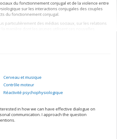
ciaux du fonctionnement conjugal et de la violence entre
hysiologique sur les interactions conjugales des couples
pects du fonctionnement conjugal.
us particulièrement des médias sociaux, sur les relations
la manière dont les jeunes utilisent ces nouvelles
et la qualité de leurs relations amoureuses.
Cerveau et musique
Contrôle moteur
Réactivité psychophysiologique
nterested in how we can have effective dialogue on
ersonal communication. I approach the question
ventions.