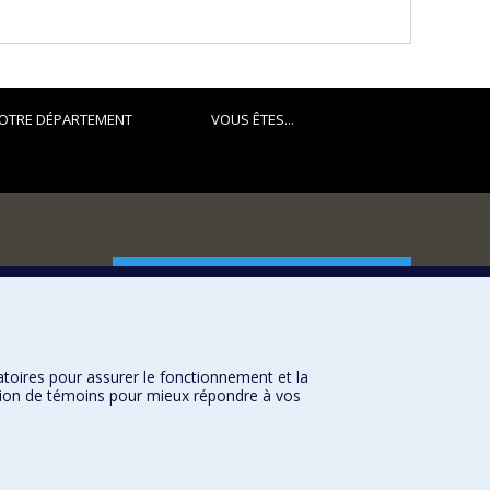
OTRE DÉPARTEMENT
VOUS ÊTES...
FACULTÉ DES ARTS ET DES SCIENCES
Nos départements et écoles
Nos centres d'études
atoires pour assurer le fonctionnement et la
Nos programmes et cours
sation de témoins pour mieux répondre à vos