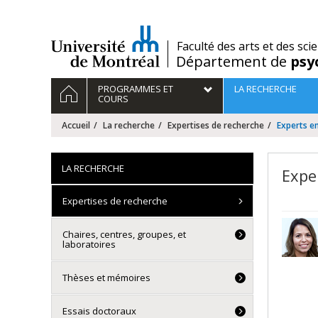
Passer
au
contenu
/
Faculté des arts et des sci
Département de
psy
Navigation
ACCUEIL
PROGRAMMES ET
LA RECHERCHE
principale
COURS
Accueil
La recherche
Expertises de recherche
Experts en
LA RECHERCHE
Expe
Expertises de recherche
Chaires, centres, groupes, et
laboratoires
Thèses et mémoires
Essais doctoraux