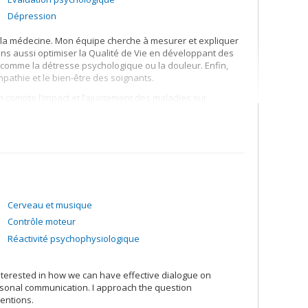
Dépression
e la médecine. Mon équipe cherche à mesurer et expliquer
ns aussi optimiser la Qualité de Vie en développant des
comme la détresse psychologique ou la douleur. Enfin,
mpathie et le bien-être des soignants.
compte l’impact et l’ajustement des maladies sur
sychologie de l’enfant qu’en psychologie de l’adulte. Mes
tique afin de poser des questions de recherche
es données.
ieli du CHU Sainte-Justine. Cette unité accueille des
Cerveau et musique
Contrôle moteur
Réactivité psychophysiologique
nterested in how we can have effective dialogue on
ersonal communication. I approach the question
ventions.