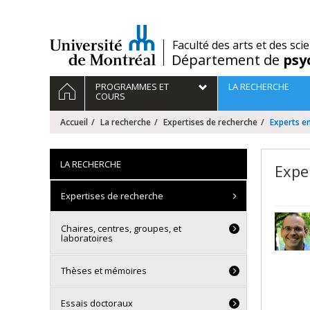
Passer
au
contenu
/
Faculté des arts et des sci
Département de
psy
Navigation
ACCUEIL
PROGRAMMES ET
LA RECHERCHE
principale
COURS
Accueil
La recherche
Expertises de recherche
Experts e
LA RECHERCHE
Expe
Expertises de recherche
Chaires, centres, groupes, et
laboratoires
Thèses et mémoires
Essais doctoraux