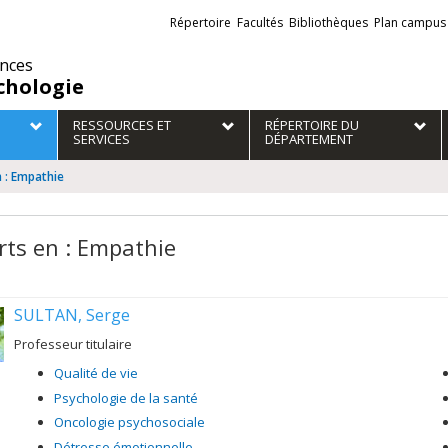
Liens
Répertoire
Facultés
Bibliothèques
Plan campus
externes
ences
chologie
RESSOURCES ET
RÉPERTOIRE DU
SERVICES
DÉPARTEMENT
n : Empathie
rts en : Empathie
SULTAN, Serge
Professeur titulaire
Qualité de vie
Psychologie de la santé
Oncologie psychosociale
Détresse émotionnelle