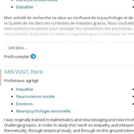
Empathie
Mon activité de recherche se situe au confluent de la psychologie et d
la Qualité de Vie dans les contextes de maladies graves. Nous souhaito
interventions novatrices pour soulager les symptômes des personnes, 
nous tentons d'optimiser la relation soignante avec nos travaux sur l'e
Je développe des recherches dans le domaine du cancer, en prenant en 
Lire plus…
l’individu, les dyades et la famille. Je dirige donc des travaux tant en p
travaux se fondent sur un aller-retour constant entre recherche et pra
Profil complet
cliniquement pertinentes et d’enrichir l’activité clinique par de nouvell
Je dirige le Centre de Psycho-Oncologie (CPO) au Centre de Recherche Azr
VAN VUGT, Floris
doctorants, post-doctorants, et étudiants en maîtrise et thèse Honors.
Professeur agrégé
Empathie
Neuroscience sociale
Émotions
Neuropsychologie sensorielle
I was originally trained in mathematics and neuroimaging and now I'm i
challenging topics. In order to study this I work on empathy and interp
theoretically, through empirical study, and through on-the-ground inter