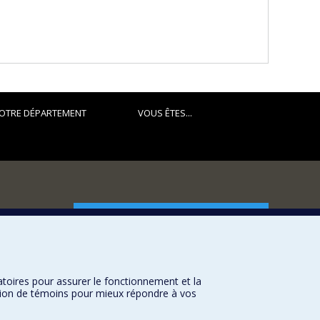
OTRE DÉPARTEMENT
VOUS ÊTES...
FACULTÉ DES ARTS ET DES SCIENCES
Nos départements et écoles
Nos centres d'études
atoires pour assurer le fonctionnement et la
Nos programmes et cours
sation de témoins pour mieux répondre à vos