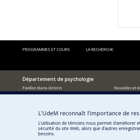
PROGRAMMES ET COURS
LA RECHERCHE
Département de psychologie
Pavillon Marie-Victorin
Nouvelles et 
90, avenue Vincent d'Indy
Montréal (QC)
Comment so
H2V 2S9
L’UdeM reconnaît l’importance de resp
514 343-6972
L’utilisation de témoins nous permet d’améliorer e
sécurité du site Web, alors que d’autres enregistr
besoins.