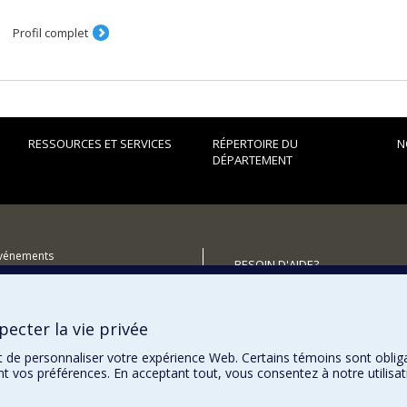
Profil complet
RESSOURCES ET SERVICES
RÉPERTOIRE DU
N
DÉPARTEMENT
événements
BESOIN D'AIDE?
utenir le Département?
Plan du site
Signaler une erreur
ecter la vie privée
Accessibilité
t de personnaliser votre expérience Web. Certains témoins sont oblig
ent vos préférences. En acceptant tout, vous consentez à notre utili