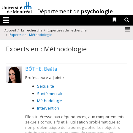
Passer
au
/
Département de
psychologie
contenu
Liens 
R
Menu
N
Accueil
La recherche
Expertises de recherche
Experts en : Méthodologie
Experts en : Méthodologie
BŐTHE, Beáta
Professeure adjointe
Sexualité
Santé mentale
Méthodologie
Intervention
Elle s'intéresse aux dépendances, aux comportements
sexuels compulsifs et à l'utilisation problématique et
non problématique de la pornographie. Les objectifs
principaux de son programme de recherche sont