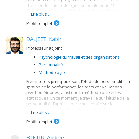
d'utiliser des méthodologies de pointe pour (1)
développer des outils d'évaluation bien validés et
Lire plus…
fondés sur la théorie, (2) identifier qui peut développer
des comportements sexuels compulsifs et pourquoi, (3)
Profil complet
examiner le contexte (par exemple, les motivations)
pouvant expliquer la distinction entre les issus positifs
DALJEET, Kabir
et négatifs des comportements sexuels, et (4)
développer et évaluer des stratégies novatrices
Professeur adjoint
d'intervention précoce pour réduire les comportements
sexuels compulsifs.
Psychologie du travail et des organisations
Personnalité
Méthodologie
Mes intérêts principaux sont l’étude de personnalité, la
gestion de la performance, les tests et évaluations
psychométriques, ainsi que la méthodologie et les
statistiques. En ce moment, je travaille sur l’étude de la
personnalité d’après l’approche centrée sur la
personne et sur la méthodologie de l’analyse des profils
Lire plus…
en psychologie du travail.
Profil complet
FORTIN, Andrée