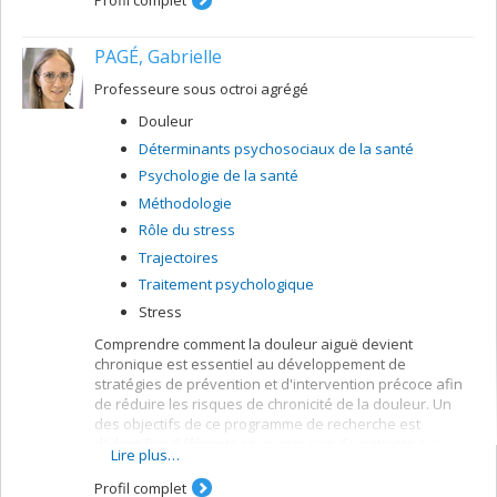
Profil complet
travail. Le programme de recherche est orienté autour
de cette problématique du 'transfert des
PAGÉ, Gabrielle
apprentissages'. A partir de théories et de modèles
portant sur le changement de comportement il identifie
Professeure sous octroi agrégé
les paramètres qui influencent et accroissent le
transfert des apprentissages. Les recherches
Douleur
entreprises se déroulent principalement en milieu réel
Déterminants psychosociaux de la santé
et impliquent des collectes de données longitudinales
de nature descriptives ou causales. Les méthodologies
Psychologie de la santé
de recherches sont parfois expérimentales, parfois
Méthodologie
descriptives et exigent invariablement l'utilisation de
Rôle du stress
méthodologies et de techniques d'analyses statistiques
sophistiqués.
Trajectoires
Traitement psychologique
Stress
Comprendre comment la douleur aiguë devient
chronique est essentiel au développement de
stratégies de prévention et d'intervention précoce afin
de réduire les risques de chronicité de la douleur. Un
des objectifs de ce programme de recherche est
d'identifier différents sous-groupes de patients qui
Lire plus…
partagent des trajectoires similaires de douleur et
d'identifier les facteurs de risque pour des trajectoires
Profil complet