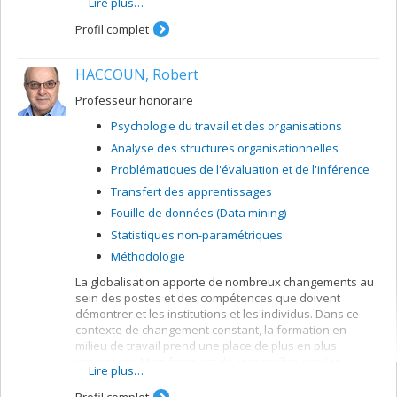
Lire plus…
l'on en a à titre de victimes ou d'agresseurs. Deux
formes de violence sont retenues : la violence faite aux
Profil complet
femmes et celle faite aux enfants. Une attention
particulière est apportée à la violence de nature
HACCOUN, Robert
psychologique. Le second groupe d'études porte sur les
enfants exposés à la violence conjugale. Enfin, le
Professeur honoraire
dernier type de recherches est lié à l'intervention
auprès des enfants exposés à la violence conjugale.
Psychologie du travail et des organisations
Analyse des structures organisationnelles
Problématiques de l'évaluation et de l'inférence
Transfert des apprentissages
Fouille de données (Data mining)
Statistiques non-paramétriques
Méthodologie
La globalisation apporte de nombreux changements au
sein des postes et des compétences que doivent
démontrer et les institutions et les individus. Dans ce
contexte de changement constant, la formation en
milieu de travail prend une place de plus en plus
importante. Mais force est de reconnaître que les
Lire plus…
programmes de formation ne mènent pas toujours à
des changements de comportements concrets au