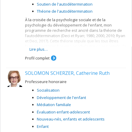
Soutien de l'autodétermination
Théorie de l'autodétermination
À la croisée de la psychologie sociale et de la
psychologie du développement de l'enfant, mon
programme de recherche est ancré dans la théorie de
l’autodétermination (Deci et Ryan; 1980, 2000, 2010; Ryan
et Deci, 2017). Cette théorie stipule que les
tous
êtres
humains ont trois besoins psychologiques essentiels : la
Lire plus…
compétence, l’affiliation sociale et l’autodétermination.
Mes activités de recherche portent sur le besoin d’auto-
Profil complet
détermination des enfants, la satisfaction de ce besoin
par leurs agents de socialisation (principalement leurs
SOLOMON SCHERZER, Catherine Ruth
parents) et leur développement.
Les devis de recherche que nous utilisons afin de tester
Professeure honoraire
nos hypothèses sont surtout expérimentaux (comme
Socialisation
dans le cadre de l'essai contrôlé randomisé évaluant
l'efficacité de l'atelier pour parents Nos Enfants ou lors
Développement de l'enfant
de comparaison de différents types de directives
Médiation familiale
données, p.ex,. Savard et al., 2013; Emond Pelletier et
Évaluation enfant-adolescent
Joussemet, 2017) ou longitudinaux (p.ex., Laurin et al.,
2015).
Nouveau-nés, enfants et adolescents
Enfant