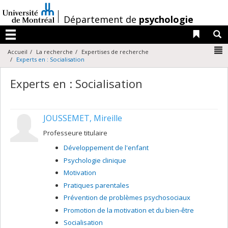
Passer
au
/
Département de
psychologie
contenu
Liens 
R
Menu
N
Accueil
La recherche
Expertises de recherche
Experts en : Socialisation
Experts en : Socialisation
JOUSSEMET, Mireille
Professeure titulaire
Développement de l'enfant
Psychologie clinique
Motivation
Pratiques parentales
Prévention de problèmes psychosociaux
Promotion de la motivation et du bien-être
Socialisation