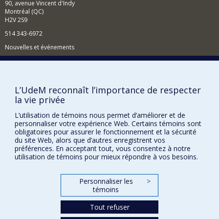
90, avenue Vincent d'Indy
comportement de leurs enfants; les facteurs
Montréal (QC)
personnels parentaux que prédisent leurs
H2V 2S9
symptomalogies psychologiques; les facteurs
514 343-6972
personnels parentaux que prédisent leurs pratiques
éducatives; l'attachement chez les enfants des
Nouvelles et événements
autochtones.
Comment soutenir le Département?
Un autre domaine d'intérêt porte sur le maintien de
relations satisfaisantes entre le traumatisé crânien et
BESOIN D'AIDE?
sa famille.
L’UdeM reconnaît l’importance de respecter
Plan du site
la vie privée
Signaler une erreur
L’utilisation de témoins nous permet d’améliorer et de
Accessibilité
personnaliser votre expérience Web. Certains témoins sont
obligatoires pour assurer le fonctionnement et la sécurité
du site Web, alors que d’autres enregistrent vos
FACULTÉ DES ARTS ET DES SCIENCES
préférences. En acceptant tout, vous consentez à notre
utilisation de témoins pour mieux répondre à vos besoins.
Nos départements et écoles
Nos centres d'études
Personnaliser les
>
Nos programmes et cours
témoins
Tout refuser
Confidentialité