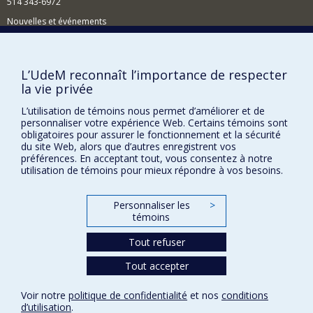
514 343-6972
Nouvelles et événements
Comment soutenir le Département?
BESOIN D'AIDE?
L’UdeM reconnaît l’importance de respecter
la vie privée
Plan du site
L’utilisation de témoins nous permet d’améliorer et de
Signaler une erreur
personnaliser votre expérience Web. Certains témoins sont
Accessibilité
obligatoires pour assurer le fonctionnement et la sécurité
du site Web, alors que d’autres enregistrent vos
FACULTÉ DES ARTS ET DES SCIENCES
préférences. En acceptant tout, vous consentez à notre
utilisation de témoins pour mieux répondre à vos besoins.
Nos départements et écoles
Nos centres d'études
Personnaliser les
>
témoins
Nos programmes et cours
Tout refuser
Tout accepter
Confidentialité
Conditions d’utilisation
Voir notre
politique de confidentialité
et nos
conditions
Paramètres des témoins
d’utilisation
.
Université de