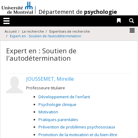
Passer
au
/
Département de
psychologie
contenu
Liens 
R
Menu
N
Accueil
La recherche
Expertises de recherche
Expert en : Soutien de l'autodétermination
Expert en : Soutien de
l'autodétermination
JOUSSEMET, Mireille
Professeure titulaire
Développement de l'enfant
Psychologie clinique
Motivation
Pratiques parentales
Prévention de problèmes psychosociaux
Promotion de la motivation et du bien-être