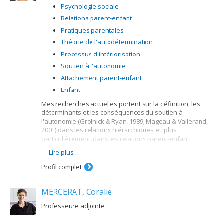
familial de familles primipares pendant et après la fin
Psychologie sociale
d’un congé parental (RQAP).
Relations parent-enfant
Pratiques parentales
Théorie de l'autodétermination
Processus d'intériorisation
Soutien à l'autonomie
Attachement parent-enfant
Enfant
Mes recherches actuelles portent sur la définition, les
déterminants et les conséquences du soutien à
l'autonomie (Grolnick & Ryan, 1989; Mageau & Vallerand,
2003) dans les relations hiérarchiques et, plus
particulièrement, dans les relations parent-enfant.
Lire plus…
Le soutien à l’autonomie réfère au fait qu'une
personne en position d'autorité (p.ex., un parent)
Profil complet
considère l'autre (p.ex., l'enfant) comme une
personne à part entière avec des besoins et des
sentiments uniques et ayant droit au respect et à
MERCERAT, Coralie
l'autodétermination (Deci & Ryan, 1985, 2000).
Professeure adjointe
Le soutien à l'autonomie est souvent
opérationnalisé à l'aide des comportements