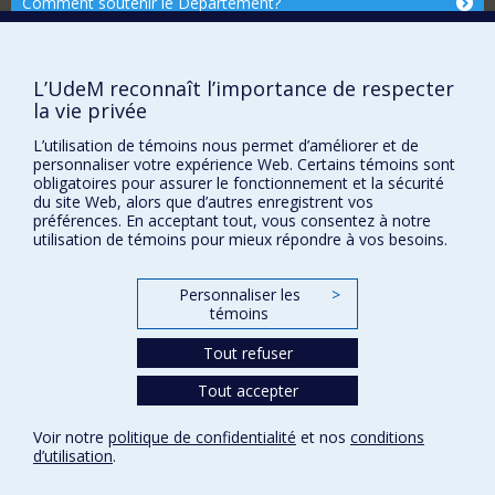
Comment soutenir le Département?
BESOIN D'AIDE?
Plan du site
L’UdeM reconnaît l’importance de respecter
Signaler une erreur
la vie privée
Accessibilité
L’utilisation de témoins nous permet d’améliorer et de
personnaliser votre expérience Web. Certains témoins sont
FACULTÉ DES ARTS ET DES SCIENCES
obligatoires pour assurer le fonctionnement et la sécurité
du site Web, alors que d’autres enregistrent vos
Nos départements et écoles
préférences. En acceptant tout, vous consentez à notre
utilisation de témoins pour mieux répondre à vos besoins.
Nos centres d'études
Nos programmes et cours
Personnaliser les
>
témoins
Confidentialité
Tout refuser
Conditions d’utilisation
Tout accepter
Paramètres des témoins
Université de
Montréal
Voir notre
politique de confidentialité
et nos
conditions
d’utilisation
.