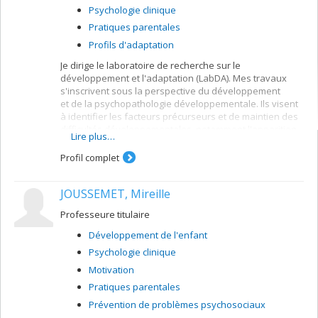
Psychologie clinique
Pratiques parentales
Profils d'adaptation
Je dirige le laboratoire de recherche sur le
développement et l'adaptation (LabDA). Mes travaux
s'inscrivent sous la perspective du développement
et de la psychopathologie développementale. Ils visent
à identifier les facteurs précurseurs et de maintien des
difficultés développementales, notamment l'apparition
Lire plus…
de troubles, ainsi que les facteurs favorisant une
meilleure adaptation chez les enfants présentant des
Profil complet
vulnérabilités développementales ainsi que leurs
parents.
JOUSSEMET, Mireille
Par mes travaux de recherche, je souhaite notamment
contribuer à une meilleure identification précoce et
Professeure titulaire
compréhension des mécanismes sous-jacents au
Développement de l'enfant
développement de la psychopathologie, aux troubles
neurodéveloppementaux, plus spécifiquement les
Psychologie clinique
troubles développementaux du langage et de la
Motivation
coordination motrice, aux différentes comorbidités
Pratiques parentales
retrouvées parmi les populations cliniques ainsi qu'aux
facteurs associés à une meilleure adaptation
Prévention de problèmes psychosociaux
psychosociale des enfants. Je m'intéresse tout