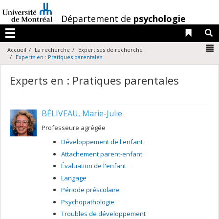
Passer
au
/
Département de
psychologie
contenu
Liens 
R
Menu
N
Accueil
La recherche
Expertises de recherche
Experts en : Pratiques parentales
Experts en : Pratiques parentales
BÉLIVEAU, Marie-Julie
Professeure agrégée
Développement de l'enfant
Attachement parent-enfant
Évaluation de l'enfant
Langage
Période préscolaire
Psychopathologie
Troubles de développement