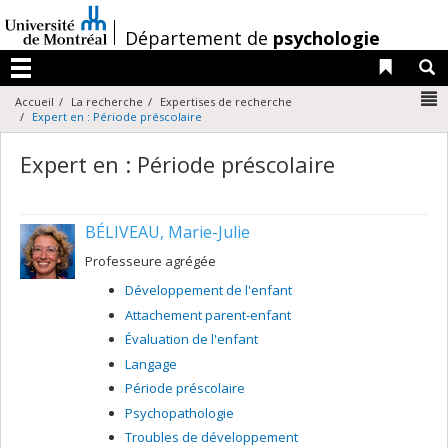
Passer
au
/
Département de
psychologie
contenu
Liens 
R
Menu
N
Accueil
La recherche
Expertises de recherche
Expert en : Période préscolaire
Expert en : Période préscolaire
BÉLIVEAU, Marie-Julie
Professeure agrégée
Développement de l'enfant
Attachement parent-enfant
Évaluation de l'enfant
Langage
Période préscolaire
Psychopathologie
Troubles de développement