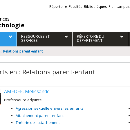
Liens
Répertoire
Facultés
Bibliothèques
Plan campus
externes
ences
chologie
RESSOURCES ET
RÉPERTOIRE DU
SERVICES
DÉPARTEMENT
 : Relations parent-enfant
rts en : Relations parent-enfant
AMEDEE, Mélissande
Professeure adjointe
Agression sexuelle envers les enfants
Attachement parent-enfant
Théorie de l'attachement