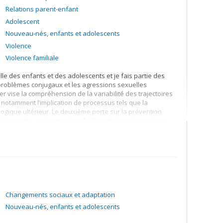
Relations parent-enfant
Adolescent
Nouveau-nés, enfants et adolescents
Violence
Violence familiale
le des enfants et des adolescents et je fais partie des
problèmes conjugaux et les agressions sexuelles
 vise la compréhension de la variabilité des trajectoires
 notamment l’implication de processus tels que la
ogique ultérieur. Le deuxième porte sur la prévention
adolescents, notamment sur l’efficacité des interventions
e résilience de jeunes agressés sexuellement :
TRAJETS
.
té exposés à la violence sexuelle durant l’enfance ou
l’agression sexuelle sur la santé physique et mentale des
nteragit avec différents contextes de vie pour entrainer
e dont ces conséquences évoluent à court, moyen et long
Changements sociaux et adaptation
e la maltraitance ou la négligence, et les facteurs de
Nouveau-nés, enfants et adolescents
outien social, sont au cœur de nos études. Ces facteurs de
ite ou entrave le développement des jeunes lorsqu’ils ont