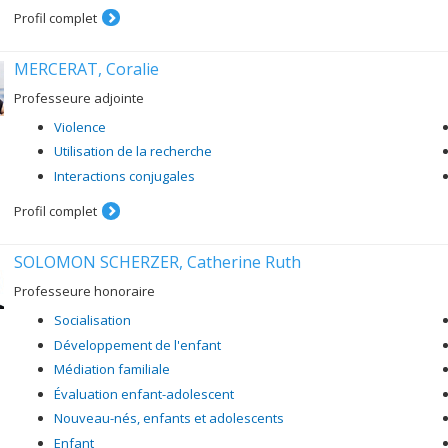
de l'autre, (2) expliquer les raisons derrière les demandes et les 
Profil complet
prise d'initiatives (Grolnick, Frodi, & Bridges, 1984; Koestner, Ryan,
Je m'intéresse aussi aux autres dimensions interpersonnelles clés (c'est-
MERCERAT, Coralie
elles se combinent au soutien à l'autonomie afin de faciliter le fonctio
Professeure adjointe
Finalement, je suis co-directrice du projet de recherche Nos Enfants, dont
"How to talk so kids will listen & how to listen so kids will talk". Cet 
Violence
clair et constant aux enfants, tout en soutenant leur autonomie et en 
Utilisation de la recherche
Interactions conjugales
Profil complet
SOLOMON SCHERZER, Catherine Ruth
Professeure honoraire
Socialisation
Développement de l'enfant
Médiation familiale
Évaluation enfant-adolescent
Nouveau-nés, enfants et adolescents
Enfant