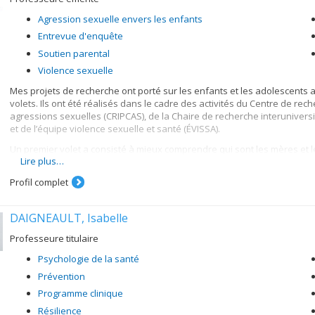
Agression sexuelle envers les enfants
Entrevue d'enquête
Soutien parental
Violence sexuelle
Mes projets de recherche ont porté sur les enfants et les adolescent
volets. Ils ont été réalisés dans le cadre des activités du Centre de rec
agressions sexuelles (CRIPCAS), de la Chaire de recherche interunivers
et de l’équipe violence sexuelle et santé (ÉVISSA).
Un premier volet a consisté à mieux comprendre qui sont les mères et 
Lire plus…
déterminer l'impact que le dévoilement de cette agression produit sur 
l'importance et l'impact du soutien offert aux victimes sur l'adaptation d
Profil complet
Le second volet a porté sur l'entrevue d'enquête auprès des enfants 
recherches ont permis de vérifier l'efficacité du protocole du NICHD (N
DAIGNEAULT, Isabelle
d'une part à réduire les comportements suggestifs et directifs des inter
d'enquête) et, d'autre part, à augmenter la crédibilité du témoignage de 
Professeure titulaire
relatifs à l'agression sexuelle. Les recherches ont aussi eu pour objec
personnels de l'enfant et les facteurs familiaux pouvant influencer so
Psychologie de la santé
offrir aux interviewers pour maintenir leurs acquis.
Prévention
Programme clinique
Résilience