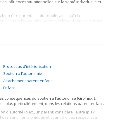
es influences situationnelles sur la santé individuelle et
llabore avec des chercheuses et chercheurs de multiples
 applications concrètes. Je suis également dédiée au
forts de diffusion des connaissances auprès de la
bien-être parental et du couple, ainsi qu’à la
amilles et du grand public.
onnels entre les couples/parents et les enfants. Son projet
stement familial de familles primipares pendant et après
Processus d'intériorisation
Soutien à l'autonomie
Attachement parent-enfant
Enfant
 les conséquences du soutien à l'autonomie (Grolnick &
t, plus particulièrement, dans les relations parent-enfant.
n d'autorité (p.ex., un parent) considère l'autre (p.ex.,
 des sentiments uniques et ayant droit au respect et à
s comportements suivants: (1) reconnaître les sentiments