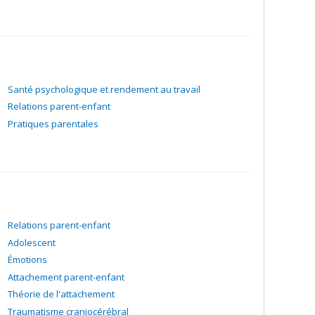
règlements et (3) offrir des opportunités de choix et de
 Bernieri, & Holt, 1984).
à-dire l'affiliation et l'encadrement) et à la façon dont
nnement optimal.
 le but est d'évaluer les effets de l'atelier pour parents
atelier enseigne aux parents comment offrir un encadrement
Santé psychologique et rendement au travail
maintenant une relation chaleureuse avec eux.
Relations parent-enfant
Pratiques parentales
Relations parent-enfant
Adolescent
Émotions
Attachement parent-enfant
Théorie de l'attachement
Traumatisme craniocérébral