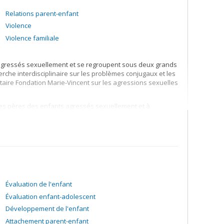
Relations parent-enfant
Violence
Violence familiale
s agressés sexuellement et se regroupent sous deux grands
herche interdisciplinaire sur les problèmes conjugaux et les
itaire Fondation Marie-Vincent sur les agressions sexuelles
les pères des enfants agressés sexuellement et à
eux. Ces recherches tentent également de vérifier
e l'enfant ou de l'adolescent(e).
soupçonnés d'avoir vécu une agression sexuelle. Ces
ational Institute of Child Health and Human Development)
viewers (afin de préserver l'intégrité du processus
l'enfant par la qualité et la quantité des détails donnés
tif d'augmenter nos connaissances sur les facteurs
n témoignage ainsi que sur le soutien post-formation à
Évaluation de l'enfant
Évaluation enfant-adolescent
Développement de l'enfant
Attachement parent-enfant