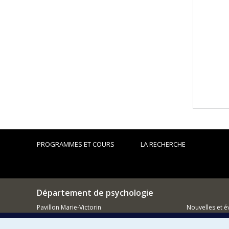
PROGRAMMES ET COURS
LA RECHERCHE
Département de psychologie
Pavillon Marie-Victorin
Nouvelles et 
90, avenue Vincent d'Indy
Montréal (QC)
Comment so