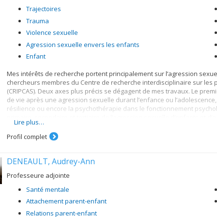
Trajectoires
Trauma
Violence sexuelle
Agression sexuelle envers les enfants
Enfant
Mes intérêts de recherche portent principalement sur l’agression sexuel
chercheurs membres du Centre de recherche interdisciplinaire sur les 
(CRIPCAS). Deux axes plus précis se dégagent de mes travaux. Le premier
de vie après une agression sexuelle durant l’enfance ou l’adolescence,
résilience ou encore la psychothérapie dans le fonctionnement psychol
primaire, secondaire et tertiaire de l’agression sexuelle d’enfants et d’
Lire plus…
visant à réduire l’incidence de l’agression sexuelle chez les jeunes.
Profil complet
Je dirige le Laboratoire de recherche sur les trajectoires de santé et d
TRAJETS s’intéresse à toutes les trajectoires de vie des jeune qui ont é
l’adolescence. Nous visons d’abord à documenter les conséquences de 
DENEAULT, Audrey-Ann
jeunes. Ce faisant, nous étudions la manière dont l’agression sexuelle i
des conséquences plus ou moins néfastes pour les jeunes et la manièr
Professeure adjointe
termes.
Santé mentale
Les facteurs de risques qui se superposent à l’agression sexuelle, comm
Attachement parent-enfant
protection qui peuvent coexister avec l’agression sexuelle, comme le s
Relations parent-enfant
risque et de protection nous permettent de mieux connaitre ce qui facil