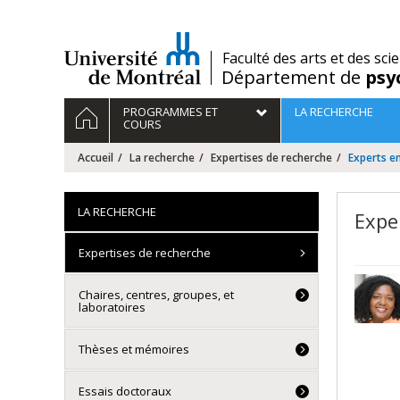
Passer
au
contenu
/
Faculté des arts et des sci
Département de
psy
Navigation
ACCUEIL
PROGRAMMES ET
LA RECHERCHE
principale
COURS
Accueil
La recherche
Expertises de recherche
Experts en
LA RECHERCHE
Expe
Expertises de recherche
Chaires, centres, groupes, et
laboratoires
Thèses et mémoires
Essais doctoraux