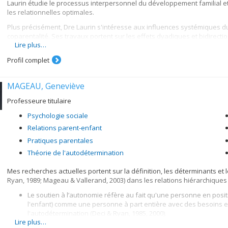
Laurin étudie le processus interpersonnel du développement familial et l
observationnelles, les études qualitatives et les méta-analyses. Je co
les relationnelles optimales.
disciplines à travers le monde pour produire de la recherche ayant des
partage des résultats de recherche avec la communauté grâce à des ef
Plus précisément, Dre Laurin s'intéresse aux influences systémiques du 
communauté scientifique, des professionnelles et professionnels, des f
coparentalité. Ses travaux portent sur les effets dyadiques et bidirecti
Lire plus…
de recherche actuel examine de manière dyadique et longitudinale l’aju
la fin d’un congé parental (RQAP).
Profil complet
MAGEAU, Geneviève
Professeure titulaire
Psychologie sociale
Relations parent-enfant
Pratiques parentales
Théorie de l'autodétermination
Mes recherches actuelles portent sur la définition, les déterminants et
Ryan, 1989; Mageau & Vallerand, 2003) dans les relations hiérarchiques e
Le soutien à l’autonomie réfère au fait qu'une personne en positio
l'enfant) comme une personne à part entière avec des besoins et
l'autodétermination (Deci & Ryan, 1985, 2000).
Lire plus…
Le soutien à l'autonomie est souvent opérationnalisé à l'aide de