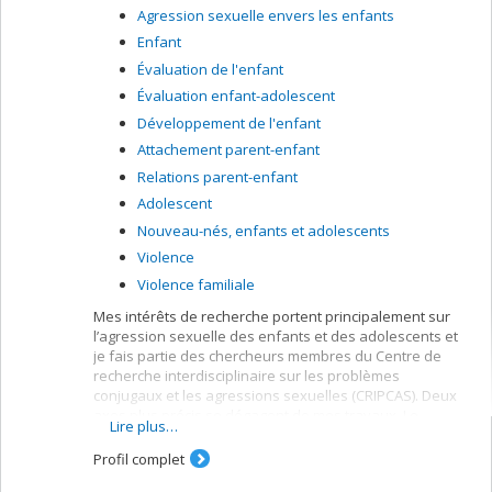
Agression sexuelle envers les enfants
Enfant
Évaluation de l'enfant
Évaluation enfant-adolescent
Développement de l'enfant
Attachement parent-enfant
Relations parent-enfant
Adolescent
Nouveau-nés, enfants et adolescents
Violence
Violence familiale
Mes intérêts de recherche portent principalement sur
l’agression sexuelle des enfants et des adolescents et
je fais partie des chercheurs membres du Centre de
recherche interdisciplinaire sur les problèmes
conjugaux et les agressions sexuelles (CRIPCAS). Deux
axes plus précis se dégagent de mes travaux. Le
Lire plus…
premier vise la compréhension de la variabilité des
trajectoires de vie après une agression sexuelle durant
Profil complet
l’enfance ou l’adolescence, notamment l’implication de