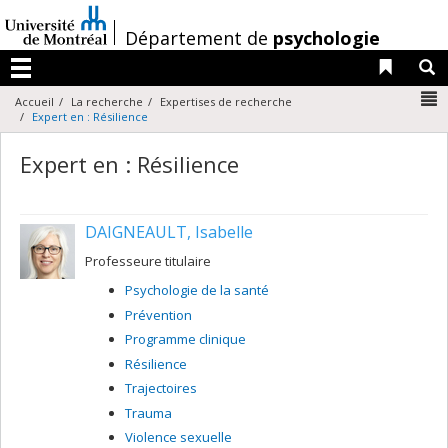
Passer
au
/
Département de
psychologie
contenu
Liens 
R
Menu
N
Accueil
La recherche
Expertises de recherche
Expert en : Résilience
Expert en : Résilience
DAIGNEAULT, Isabelle
Professeure titulaire
Psychologie de la santé
Prévention
Programme clinique
Résilience
Trajectoires
Trauma
Violence sexuelle