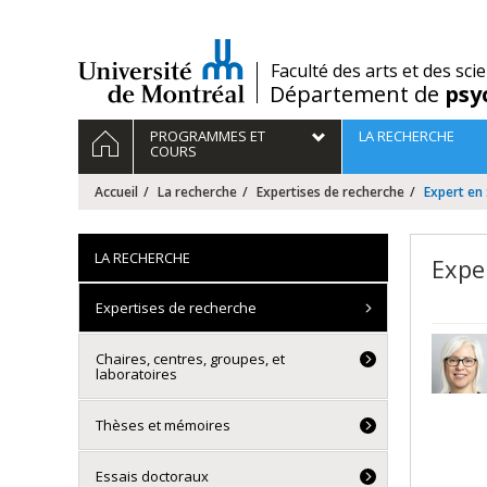
Passer
au
contenu
/
Faculté des arts et des sci
Département de
psy
Navigation
ACCUEIL
PROGRAMMES ET
LA RECHERCHE
principale
COURS
Accueil
La recherche
Expertises de recherche
Expert en
LA RECHERCHE
Expe
Expertises de recherche
Chaires, centres, groupes, et
laboratoires
Thèses et mémoires
Essais doctoraux