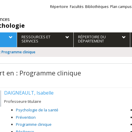
Liens
Répertoire
Facultés
Bibliothèques
Plan campus
externes
ences
chologie
RESSOURCES ET
RÉPERTOIRE DU
SERVICES
DÉPARTEMENT
 : Programme clinique
rt en : Programme clinique
DAIGNEAULT, Isabelle
Professeure titulaire
Psychologie de la santé
Prévention
Programme clinique
Résilience