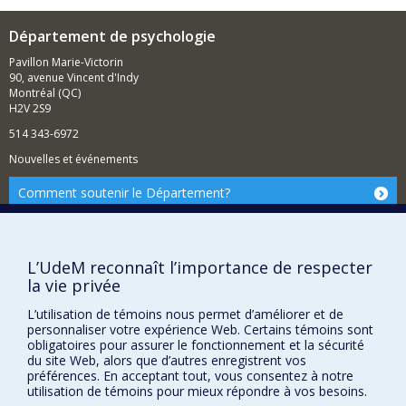
chinoises, âgées de 24 à 32 mois, adoptées par des
familles québécoises; les liens entre les pratiques
Département de psychologie
éducatives et le comportement des enfants; l'impact de
la symptomalogie psychologique sur l'accord entre les
Pavillon Marie-Victorin
mères et les pères concernant la description du
90, avenue Vincent d'Indy
comportement de leurs enfants; les facteurs
Montréal (QC)
personnels parentaux que prédisent leurs
H2V 2S9
symptomalogies psychologiques; les facteurs
514 343-6972
personnels parentaux que prédisent leurs pratiques
éducatives; l'attachement chez les enfants des
Nouvelles et événements
autochtones.
Comment soutenir le Département?
Un autre domaine d'intérêt porte sur le maintien de
relations satisfaisantes entre le traumatisé crânien et
BESOIN D'AIDE?
sa famille.
Plan du site
L’UdeM reconnaît l’importance de respecter
Signaler une erreur
la vie privée
Accessibilité
L’utilisation de témoins nous permet d’améliorer et de
personnaliser votre expérience Web. Certains témoins sont
FACULTÉ DES ARTS ET DES SCIENCES
obligatoires pour assurer le fonctionnement et la sécurité
du site Web, alors que d’autres enregistrent vos
Nos départements et écoles
préférences. En acceptant tout, vous consentez à notre
utilisation de témoins pour mieux répondre à vos besoins.
Nos centres d'études