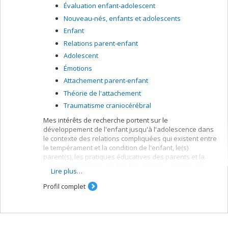
Évaluation enfant-adolescent
Nouveau-nés, enfants et adolescents
Enfant
Relations parent-enfant
Adolescent
Émotions
Attachement parent-enfant
Théorie de l'attachement
Traumatisme craniocérébral
Mes intérêts de recherche portent sur le
développement de l'enfant jusqu'à l'adolescence dans
le contexte des relations compliquées qui existent entre
le tempérament et la condition de l'enfant, le(s)
parent(s), les pratiques éducatives des parents et la
culture. Les enfants de familles monoparentales et
Lire plus…
reconstituées ainsi que les enfants adoptés sont des
intérêts particuliers. Quelques exemples des
Profil complet
recherches en cours sont : l'étude exploratoire sur les
pratiques éducatives et les attributions de parents
adoptifs d'enfants âgés de deux à trois ans;
l'adaptation émotionnelle et comportemantale de filles