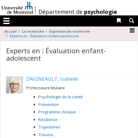
Passer
au
/
Département de
psychologie
contenu
Liens 
R
Menu
N
Accueil
La recherche
Expertises de recherche
Experts en : Évaluation enfant-adolescent
Experts en : Évaluation enfant-
adolescent
DAIGNEAULT, Isabelle
Professeure titulaire
Psychologie de la santé
Prévention
Programme clinique
Résilience
Trajectoires
Trauma