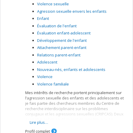
Violence sexuelle
Agression sexuelle envers les enfants
Enfant
Évaluation de l'enfant
Évaluation enfant-adolescent
Développement de l'enfant
Attachement parent-enfant
Relations parent-enfant
Adolescent
Nouveau-nés, enfants et adolescents
Violence
Violence familiale
Mes intérêts de recherche portent principalement sur
l’agression sexuelle des enfants et des adolescents et
je fais partie des chercheurs membres du Centre de
recherche interdisciplinaire sur les problèmes
conjugaux et les agressions sexuelles (CRIPCAS). Deux
axes plus précis se dégagent de mes travaux. Le
Lire plus…
premier vise la compréhension de la variabilité des
trajectoires de vie après une agression sexuelle durant
Profil complet