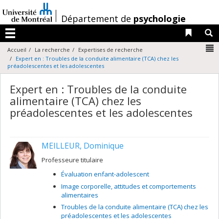
Passer
au
/
Département de
psychologie
contenu
Liens 
R
Menu
N
Accueil
La recherche
Expertises de recherche
Expert en : Troubles de la conduite alimentaire (TCA) chez les
préadolescentes et les adolescentes
Expert en : Troubles de la conduite
alimentaire (TCA) chez les
préadolescentes et les adolescentes
MEILLEUR, Dominique
Professeure titulaire
Évaluation enfant-adolescent
Image corporelle, attitudes et comportements
alimentaires
Troubles de la conduite alimentaire (TCA) chez les
préadolescentes et les adolescentes