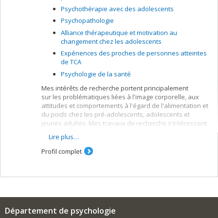
Psychothérapie avec des adolescents
Psychopathologie
Alliance thérapeutique et motivation au
changement chez les adolescents
Expériences des proches de personnes atteintes
de TCA
Psychologie de la santé
Mes intérêts de recherche portent principalement
sur les problématiques liées à l'image corporelle, aux
attitudes et comportements à l'égard de l'alimentation et
du poids chez les pré-adolescents, adolescents et
jeunes adultes. Mes travaux de recherche s'intéressent
aux populations cliniques et non-cliniques. Un volet de
Lire plus…
ma programmation de recherche examine l'expérience
des proches (parents et fratrie) des personnes aux
Profil complet
prises avec un trouble de la conduite alimentaire. Un
autre volet de mes travaux porte sur l'alliance
thérapeutique. Plus précisément je m'intéresse à
différents facteurs susceptbles d'influencer la qualité
de l'alliance thérapeutique auprès des adolescents lors
des interventions auprès d'eux. Je m'intéresse aussi
Département de psychologie
aux variables susceptibles d'influencer les résultats des