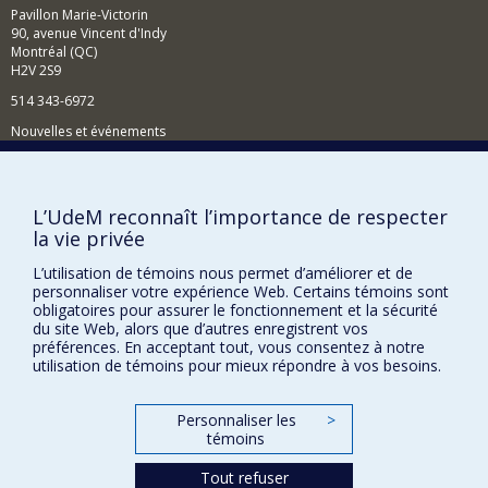
interventions.
Pavillon Marie-Victorin
90, avenue Vincent d'Indy
Montréal (QC)
H2V 2S9
514 343-6972
Nouvelles et événements
Comment soutenir le Département?
BESOIN D'AIDE?
L’UdeM reconnaît l’importance de respecter
la vie privée
Plan du site
Signaler une erreur
L’utilisation de témoins nous permet d’améliorer et de
personnaliser votre expérience Web. Certains témoins sont
Accessibilité
obligatoires pour assurer le fonctionnement et la sécurité
du site Web, alors que d’autres enregistrent vos
FACULTÉ DES ARTS ET DES SCIENCES
préférences. En acceptant tout, vous consentez à notre
utilisation de témoins pour mieux répondre à vos besoins.
Nos départements et écoles
Nos centres d'études
Personnaliser les
>
témoins
Nos programmes et cours
Tout refuser