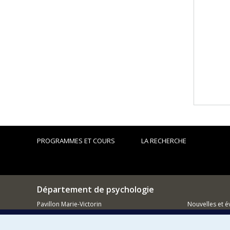
PROGRAMMES ET COURS
LA RECHERCHE
Département de psychologie
Pavillon Marie-Victorin
Nouvelles et 
90, avenue Vincent d'Indy
Montréal (QC)
Comment so