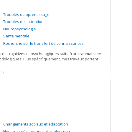
Troubles d'apprentissage
Troubles de l'attention
Neuropsychologie
Santé mentale
Recherche sur le transfert de connaissances
s cognitives et psychologiques suite à un traumatisme
hodologiques. Plus spécifiquement, mes travaux portent
TCC.
èle TCC.
 réadaptations précoces pour les patients TCC.
Changements sociaux et adaptation
Nouveau-nés, enfants et adolescents