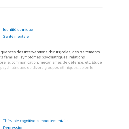
cherche, y compris les sondages, les études
llabore avec des chercheuses et chercheurs de multiples
 applications concrètes. Je suis également dédiée au
forts de diffusion des connaissances auprès de la
amilles et du grand public.
Identité ethnique
Santé mentale
équences des interventions chirurgicales, des traitements
rs familles : symptômes psychiatriques, relations
rporelle, communication, mécanismes de défense, etc. Étude
psychiatriques de divers groupes ethniques, selon le
thniques provenant de divers pays (Haïti, Maroc, Liban,
sulmane ...). Adaptation aux plans psychologique, social,
es d'acculturation, des structures familiales, des
et exogames, etc.
Thérapie cognitivo-comportementale
Dépression