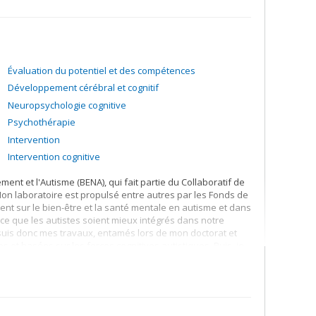
e santé publique et l'engagement dans des actions
s identités sociales impactent notre vie de tous les jours.
s sociétés vivent des changements sociaux, et la
Il est de plus en plus reconnu qu'aucune société et aucun
dre quand le changement social se produira et comment il
Évaluation du potentiel et des compétences
Développement cérébral et cognitif
Neuropsychologie cognitive
Psychothérapie
Intervention
Intervention cognitive
ment et l'Autisme (BENA), qui fait partie du Collaboratif de
Mon laboratoire est propulsé entre autres par les Fonds de
nt sur le bien-être et la santé mentale en autisme et dans
ce que les autistes soient mieux intégrés dans notre
rsuis donc mes travaux, entamés lors de mon doctorat et
et basées sur les forces cognitives autistiques. Puis, je
qui peuvent nous aider à mieux comprendre la santé mentale
ent au développement d’interventions adaptées au style
atique de la psychothérapie auprès de cette population.