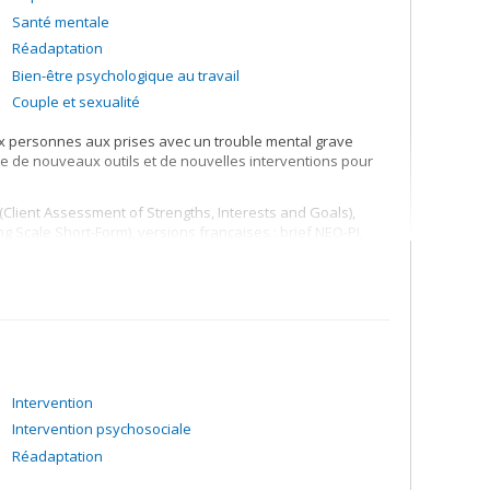
Santé mentale
Réadaptation
Bien-être psychologique au travail
Couple et sexualité
aux personnes aux prises avec un trouble mental grave
de de nouveaux outils et de nouvelles interventions pour
lient Assessment of Strengths, Interests and Goals),
ng Scale Short-Form), versions françaises : brief NEO-PI,
TS-Q (Personal Therapist Style Questionnaire).
uis Super (groupe-estime de soi), TCC (groupe - thérapie
r, Échanger, comprendre – groupe TCC pour parents de
passion, acceptation et pleine conscience), TCC-SE
ale au travail (groupe – TCC pour dépression liée au
application mobile pour la régulation émotionnelle en lien
Intervention
e ou la dépression : la cognition sociale/métacognition,
Intervention psychosociale
les troubles concomitants (abus de substances, anxiété
insertion scolaire et professionnelle, meilleures pratiques :
Réadaptation