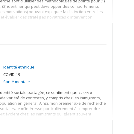
rche sont d'utiliser des méthodologies de pointe pour (1)
e, (2) identifier qui peut développer des comportements
es motivations) pouvant expliquer la distinction entre les
 et évaluer des stratégies novatrices d'intervention
Identité ethnique
COVID-19
Santé mentale
identité sociale partagée, ce sentiment que «
nous
»
e variété de contextes, y compris chez les immigrants,
population en général. Ainsi, mon premier axe de recherche
sociales. Je m'intéresse particulièrement à comprendre
tout évident chez les immigrants qui gèrent souvent
é sociale. Avoir un sens partagé de «
nous
» a des
inclut une plus grande cohésion sociale, une meilleure