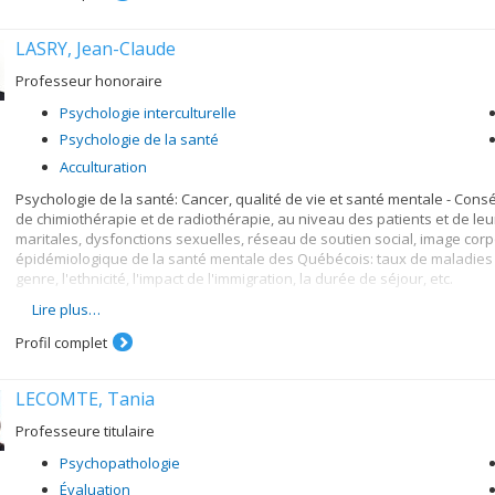
Ma recherche s'appuie sur les forces de plusieurs méthodologies de re
LASRY, Jean-Claude
observationnelles, les études qualitatives et les méta-analyses. Je co
disciplines à travers le monde pour produire de la recherche ayant des
Professeur honoraire
partage des résultats de recherche avec la communauté grâce à des ef
communauté scientifique, des professionnelles et professionnels, des f
Psychologie interculturelle
Psychologie de la santé
Acculturation
Psychologie de la santé: Cancer, qualité de vie et santé mentale - Cons
de chimiothérapie et de radiothérapie, au niveau des patients et de leu
maritales, dysfonctions sexuelles, réseau de soutien social, image co
épidémiologique de la santé mentale des Québécois: taux de maladies 
genre, l'ethnicité, l'impact de l'immigration, la durée de séjour, etc.
Lire plus…
Psychologie interculturelle: Adaptation des immigrants et des groupes e
Italie ...) ou ayant diverses religions (catholique, protestante, juive, mu
Profil complet
professionnel, psychiatrique, familial, etc. Analyse comparative des mod
processus identitaires, de la discrimination, des mariages endogames 
LECOMTE, Tania
Professeure titulaire
Psychopathologie
Évaluation