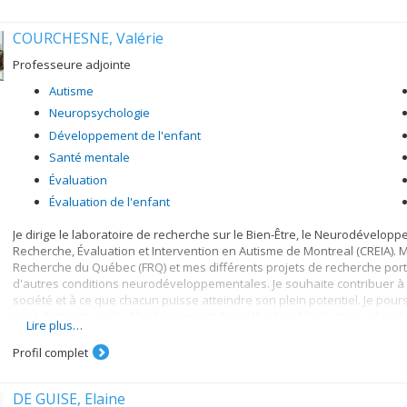
santé mentale chez les jeunes et les adultes, l'adoption de mesures d
collectives. Ainsi, je cherche à mieux comprendre pourquoi et comment le
COURCHESNE, Valérie
Mon troisième axe de recherche vise à comprendre quand et comment le
Professeure adjointe
manière dont les sociétés et les individus s'adaptent à ces processus. 
groupe n'est à l'abri du changement; nous devons donc mieux compren
Autisme
peut être atténué pour protéger ceux qui sont vulnérables.
Neuropsychologie
Développement de l'enfant
Santé mentale
Évaluation
Évaluation de l'enfant
Je dirige le laboratoire de recherche sur le Bien-Être, le Neurodéveloppe
Recherche, Évaluation et Intervention en Autisme de Montreal (CREIA). 
Recherche du Québec (FRQ) et mes différents projets de recherche porte
d'autres conditions neurodéveloppementales. Je souhaite contribuer à 
société et à ce que chacun puisse atteindre son plein potentiel. Je pou
post-doctorat, sur le développement de méthodes d’évaluation adaptées 
Lire plus…
mène des projets portant sur les facteurs de risque et de résilience 
en autisme et ainsi nous aider à mieux intervenir. Je travaille égalem
Profil complet
cognitif autistique et plus particulièrement au développement de la pr
DE GUISE, Elaine