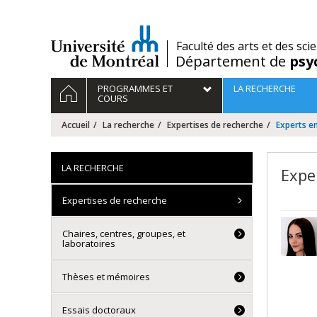
Passer
au
contenu
/
Faculté des arts et des sci
Département de
psy
Navigation
ACCUEIL
PROGRAMMES ET
LA RECHERCHE
principale
COURS
Accueil
La recherche
Expertises de recherche
Experts e
LA RECHERCHE
Expe
Expertises de recherche
Chaires, centres, groupes, et
laboratoires
Thèses et mémoires
Essais doctoraux