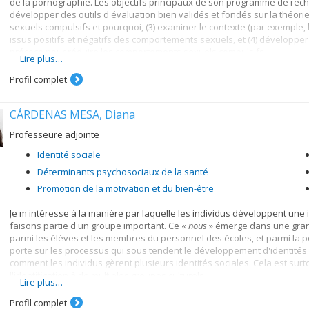
de la pornographie. Les objectifs principaux de son programme de reche
développer des outils d'évaluation bien validés et fondés sur la théori
sexuels compulsifs et pourquoi, (3) examiner le contexte (par exemple, l
issus positifs et négatifs des comportements sexuels, et (4) développer
précoce pour réduire les comportements sexuels compulsifs.
Lire plus…
Profil complet
CÁRDENAS MESA, Diana
Professeure adjointe
Identité sociale
Déterminants psychosociaux de la santé
Promotion de la motivation et du bien-être
Je m'intéresse à la manière par laquelle les individus développent une 
faisons partie d'un groupe important. Ce «
nous
» émerge dans une grand
parmi les élèves et les membres du personnel des écoles, et parmi la 
porte sur les processus qui sous tendent le développement d'identités 
comment les individus gèrent plusieurs identités sociales. Cela est sur
l'identification à de multiples groupes culturels.
Lire plus…
Mon deuxième axe de recherche porte sur les conséquences de l'identit
Profil complet
conséquences importantes pour les individus et pour les groupes. Ceci 