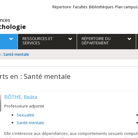
Liens
Répertoire
Facultés
Bibliothèques
Plan campus
externes
ences
chologie
RESSOURCES ET
RÉPERTOIRE DU
SERVICES
DÉPARTEMENT
n : Santé mentale
rts en : Santé mentale
BŐTHE, Beáta
Professeure adjointe
Sexualité
Santé mentale
Elle s'intéresse aux dépendances, aux comportements sexuels compulsif