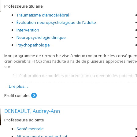
Professeure titulaire
Traumatisme craniocérébral
Évaluation neuropsychologique de l'adulte
Intervention
Neuropsychologie clinique
Psychopathologie
Mon programme de recherche vise à mieux comprendre les conséquence
craniocérébral (TCC) chez l'adulte à l'aide de plusieurs approches mét
sur:
L'élaboration de modèles de prédiction du devenir des patients 
Le développement d'outils neuropsychologiques pour une client
Lire plus…
L'évaluation de l'efficacité de programmes d'interventions et de
Profil complet
DENEAULT, Audrey-Ann
Professeure adjointe
Santé mentale
Attachement parent-enfant