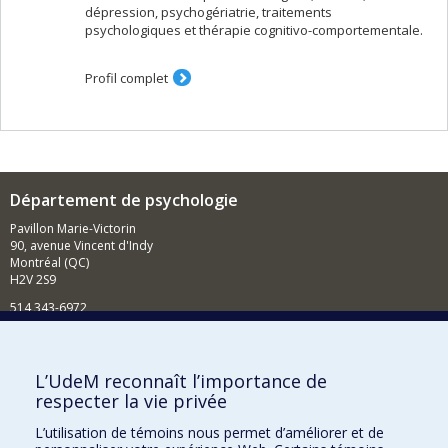
dépression, psychogériatrie, traitements
psychologiques et thérapie cognitivo-comportementale.
Profil complet
Département de psychologie
Pavillon Marie-Victorin
90, avenue Vincent d'Indy
Montréal (QC)
H2V 2S9
514 343-6972
Nouvelles et événements
Comment soutenir le Département?
L’UdeM reconnaît l’importance de
respecter la vie privée
BESOIN D'AIDE?
L’utilisation de témoins nous permet d’améliorer et de
Plan du site