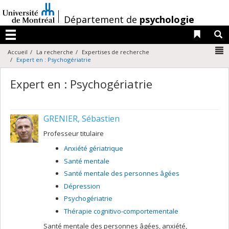
Passer
au
/
Département de
psychologie
contenu
Liens 
R
Menu
N
Accueil
La recherche
Expertises de recherche
Expert en : Psychogériatrie
Expert en : Psychogériatrie
GRENIER, Sébastien
Professeur titulaire
Anxiété gériatrique
Santé mentale
Santé mentale des personnes âgées
Dépression
Psychogériatrie
Thérapie cognitivo-comportementale
Santé mentale des personnes âgées, anxiété,