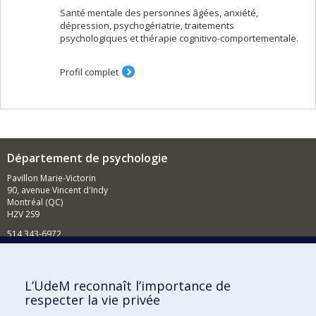
Santé mentale des personnes âgées, anxiété,
dépression, psychogériatrie, traitements
psychologiques et thérapie cognitivo-comportementale.
Profil complet
Département de psychologie
Pavillon Marie-Victorin
90, avenue Vincent d'Indy
Montréal (QC)
H2V 2S9
514 343-6972
Nouvelles et événements
Comment soutenir le Département?
L’UdeM reconnaît l’importance de
respecter la vie privée
BESOIN D'AIDE?