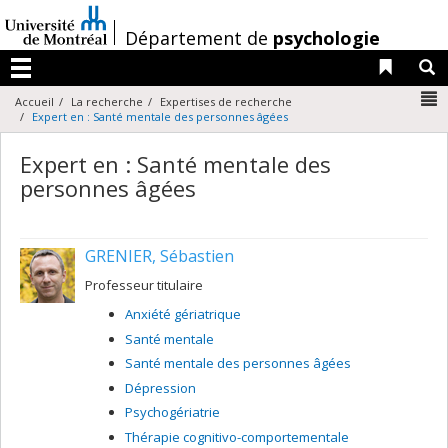
Passer
au
/
Département de
psychologie
contenu
Liens 
R
Menu
N
Accueil
La recherche
Expertises de recherche
Expert en : Santé mentale des personnes âgées
Expert en : Santé mentale des
personnes âgées
GRENIER, Sébastien
Professeur titulaire
Anxiété gériatrique
Santé mentale
Santé mentale des personnes âgées
Dépression
Psychogériatrie
Thérapie cognitivo-comportementale