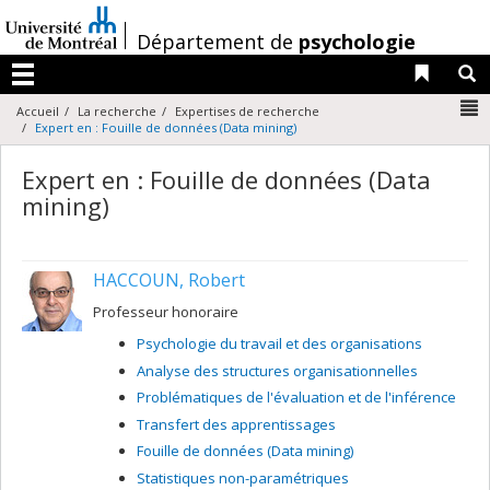
Passer
au
/
Département de
psychologie
contenu
Liens 
R
Menu
N
Accueil
La recherche
Expertises de recherche
Expert en : Fouille de données (Data mining)
Expert en : Fouille de données (Data
mining)
HACCOUN, Robert
Professeur honoraire
Psychologie du travail et des organisations
Analyse des structures organisationnelles
Problématiques de l'évaluation et de l'inférence
Transfert des apprentissages
Fouille de données (Data mining)
Statistiques non-paramétriques