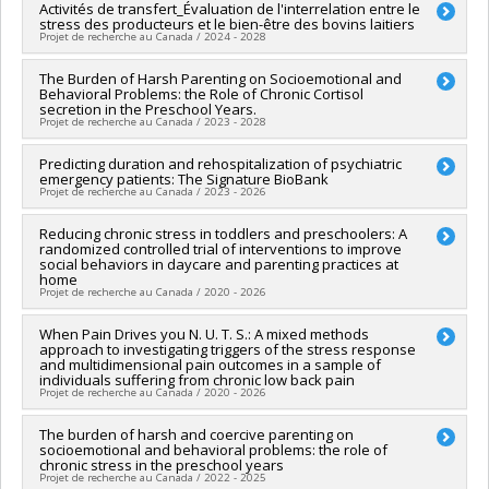
Chercheur principal :
Activités de transfert_Évaluation de l'interrelation entre le
Marianne Villettaz Robichaud
Programmes de subvention :
stress des producteurs et le bien-être des bovins laitiers
Co-chercheurs :
Sonia Lupien
,
Marion Desmarchelier
Projet de recherche au Canada / 2024 - 2028
Sources de financement :
MITACS Inc. , MAPAQ/Ministère de
l'Agriculture, des Pêcheries et de l'Alimentation , Producteurs
Chercheur principal :
The Burden of Harsh Parenting on Socioemotional and
Marianne Villettaz Robichaud
laitiers du Canada (Les)
Behavioral Problems: the Role of Chronic Cortisol
Co-chercheurs :
Sonia Lupien
,
Marion Desmarchelier
Programmes de subvention :
PVXXXXXX-Stage Accélération
secretion in the Preschool Years.
Sources de financement :
MAPAQ/Ministère de l'Agriculture,
Projet de recherche au Canada / 2023 - 2028
Québec - MITACS , PVXXXXXX-Innovation bioalimentaire 2023-
des Pêcheries et de l'Alimentation
2028 - Volet 2: Recherche appliquée, développement
Programmes de subvention :
PVXXXXXX-Innovation
Sources de financement :
Predicting duration and rehospitalization of psychiatric
IRSC/Instituts de recherche en
expérimental et adaptation technologique ,
bioalimentaire 2023-2028 - Volet 2: Recherche appliquée,
emergency patients: The Signature BioBank
santé du Canada
Projet de recherche au Canada / 2023 - 2026
développement expérimental et adaptation technologique
Programmes de subvention :
PVXXXXXX-(PJT) Subvention
Projet
Chercheur principal :
Reducing chronic stress in toddlers and preschoolers: A
Stéphane Guay
randomized controlled trial of interventions to improve
Co-chercheurs :
Sonia Lupien
,
Stéphane Potvin
,
Steve
social behaviors in daycare and parenting practices at
Geoffrion
,
Robert-Paul Juster
,
Marie-France Marin
,
Claudia
home
Trudel-Fitzgerald
Projet de recherche au Canada / 2020 - 2026
Sources de financement :
IRSC/Instituts de recherche en
santé du Canada
Chercheur principal :
When Pain Drives you N. U. T. S.: A mixed methods
Isabelle Ouellet-Morin
approach to investigating triggers of the stress response
Programmes de subvention :
PVXXXXXX-(PJT) Subvention
Co-chercheurs :
Richard Ernest Tremblay
,
Frank Vitaro
,
and multidimensional pain outcomes in a sample of
Projet
Sylvana Côté
,
Sonia Lupien
,
Mireille Schnitzer
,
Benoît Mâsse
individuals suffering from chronic low back pain
,
Marie-Claude Geoffroy
,
Rose Marie Mara Brendgen
,
Nadine
Projet de recherche au Canada / 2020 - 2026
Provencal
,
Michel Boivin
Sources de financement :
IRSC/Instituts de recherche en
Chercheur principal :
The burden of harsh and coercive parenting on
Gabrielle Pagé
socioemotional and behavioral problems: the role of
santé du Canada
Co-chercheurs :
Pierre Rainville
,
Sonia Lupien
,
Mathieu Roy
,
chronic stress in the preschool years
Programmes de subvention :
PVXXXXXX-(PJT) Subvention
Étienne Vachon-Presseau
Projet de recherche au Canada / 2022 - 2025