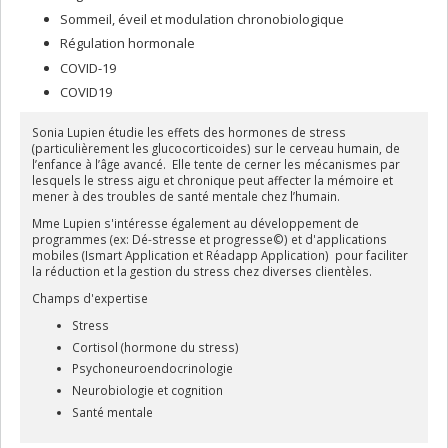
Progresse
pour donner des moyens aux enfants de faire la
Sommeil, éveil et modulation chronobiologique
transition entre l’école primaire et l’école secondaire, une période
au cours de laquelle les enfants sont grandement vulnérables au
Régulation hormonale
stress. Son équipe travaille maintenant à l’adapter pour les
COVID-19
adultes en milieu de travail.
COVID19
Sonia Lupien étudie les effets des hormones de stress
(particulièrement les glucocorticoides) sur le cerveau humain, de
l’enfance à l’âge avancé. Elle tente de cerner les mécanismes par
lesquels le stress aigu et chronique peut affecter la mémoire et
mener à des troubles de santé mentale chez l’humain.
Mme Lupien s'intéresse également au développement de
programmes (ex: Dé-stresse et progresse©) et d'applications
mobiles (Ismart Application et Réadapp Application) pour faciliter
la réduction et la gestion du stress chez diverses clientèles.
Champs d'expertise
Stress
Cortisol (hormone du stress)
Psychoneuroendocrinologie
Neurobiologie et cognition
Santé mentale