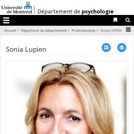
Passer
au
/
Département de
psychologie
contenu
Liens 
R
Menu
N
Accueil
Répertoire du département
Professeur(e)s
Sonia LUPIEN
Vcard
Imp
Sonia Lupien