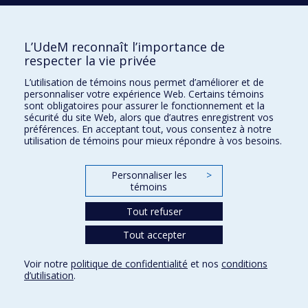
H
HÉTU
Sébastien
L’UdeM reconnaît l’importance de
respecter la vie privée
L’utilisation de témoins nous permet d’améliorer et de
HIGGS
Tamsin
personnaliser votre expérience Web. Certains témoins
sont obligatoires pour assurer le fonctionnement et la
sécurité du site Web, alors que d’autres enregistrent vos
préférences. En acceptant tout, vous consentez à notre
utilisation de témoins pour mieux répondre à vos besoins.
J
JERBI
Karim
Personnaliser les
>
témoins
Tout refuser
JOUBERT
Sven
Tout accepter
Voir notre
politique de confidentialité
et nos
conditions
JOUSSEMET
Mireille
d’utilisation
.