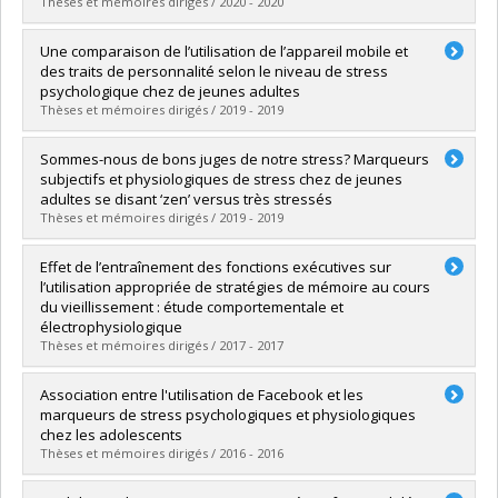
Lien vers le document dans Papyrus
Thèses et mémoires dirigés / 2020 - 2020
Diplômé(e) :
Beauchamp-Kerr, Philippe
Une comparaison de l’utilisation de l’appareil mobile et
Cycle :
Maîtrise
des traits de personnalité selon le niveau de stress
Diplôme obtenu :
M. Sc.
psychologique chez de jeunes adultes
Lien vers le document dans Papyrus
Thèses et mémoires dirigés / 2019 - 2019
Diplômé(e) :
Majeur, Danie
Sommes-nous de bons juges de notre stress? Marqueurs
Cycle :
Maîtrise
subjectifs et physiologiques de stress chez de jeunes
Diplôme obtenu :
M. Sc.
adultes se disant ‘zen’ versus très stressés
Lien vers le document dans Papyrus
Thèses et mémoires dirigés / 2019 - 2019
Diplômé(e) :
Leclaire, Sarah
Effet de l’entraînement des fonctions exécutives sur
Cycle :
Maîtrise
l’utilisation appropriée de stratégies de mémoire au cours
Diplôme obtenu :
M. Sc.
du vieillissement : étude comportementale et
Lien vers le document dans Papyrus
électrophysiologique
Thèses et mémoires dirigés / 2017 - 2017
Diplômé(e) :
Burger, Lucile
Association entre l'utilisation de Facebook et les
Cycle :
Doctorat
marqueurs de stress psychologiques et physiologiques
Diplôme obtenu :
Ph. D.
chez les adolescents
Lien vers le document dans Papyrus
Thèses et mémoires dirigés / 2016 - 2016