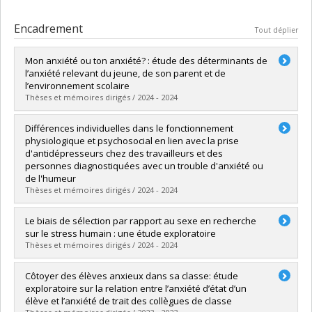
Encadrement
Tout déplier
Mon anxiété ou ton anxiété? : étude des déterminants de
l’anxiété relevant du jeune, de son parent et de
l’environnement scolaire
Thèses et mémoires dirigés / 2024 - 2024
Diplômé(e) :
Journault, Audrey-Ann
Différences individuelles dans le fonctionnement
Cycle :
Doctorat
physiologique et psychosocial en lien avec la prise
Diplôme obtenu :
Ph. D.
d'antidépresseurs chez des travailleurs et des
Lien vers le document dans Papyrus
personnes diagnostiquées avec un trouble d'anxiété ou
de l'humeur
Thèses et mémoires dirigés / 2024 - 2024
Diplômé(e) :
Beauchamp-Kerr, Philippe
Le biais de sélection par rapport au sexe en recherche
Cycle :
Doctorat
sur le stress humain : une étude exploratoire
Diplôme obtenu :
Ph. D.
Thèses et mémoires dirigés / 2024 - 2024
Lien vers le document dans Papyrus
Diplômé(e) :
Alarie, Samuel
Côtoyer des élèves anxieux dans sa classe: étude
Cycle :
Maîtrise
exploratoire sur la relation entre l’anxiété d’état d’un
Diplôme obtenu :
M. Sc.
élève et l’anxiété de trait des collègues de classe