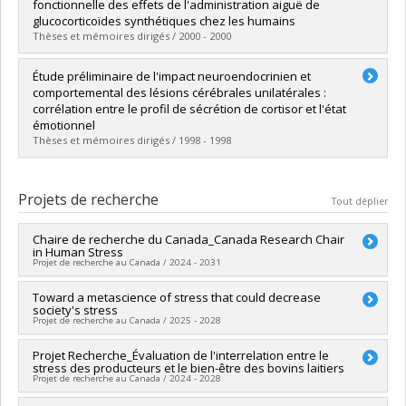
Cycle :
Doctorat
fonctionnelle des effets de l'administration aiguë de
Diplôme obtenu :
Ph. D.
glucocorticoïdes synthétiques chez les humains
Lien vers le document dans Papyrus
Thèses et mémoires dirigés / 2000 - 2000
Diplômé(e) :
Ménard, Catherine
Étude préliminaire de l'impact neuroendocrinien et
Cycle :
Maîtrise
comportemental des lésions cérébrales unilatérales :
Diplôme obtenu :
M. Sc.
corrélation entre le profil de sécrétion de cortisor et l'état
Lien vers le document dans Papyrus
émotionnel
Thèses et mémoires dirigés / 1998 - 1998
Diplômé(e) :
Tchiteya, Bwanga-Mukishi
Cycle :
Maîtrise
Projets de recherche
Tout déplier
Diplôme obtenu :
M. Sc.
Lien vers le document dans Papyrus
Chaire de recherche du Canada_Canada Research Chair
in Human Stress
Projet de recherche au Canada / 2024 - 2031
Chercheur principal :
Toward a metascience of stress that could decrease
Sonia Lupien
society's stress
Sources de financement :
SPIIE/Secrétariat des programmes
Projet de recherche au Canada / 2025 - 2028
interorganismes à l’intention des établissements
Programmes de subvention :
PVX50399-Chaires de recherche
Chercheur principal :
Projet Recherche_Évaluation de l'interrelation entre le
Sonia Lupien
du Canada - IRSC
stress des producteurs et le bien-être des bovins laitiers
Co-chercheurs :
Robert-Paul Juster
,
Marie-France Marin
Projet de recherche au Canada / 2024 - 2028
Sources de financement :
CRSH/Conseil de recherches en
sciences humaines du Canada