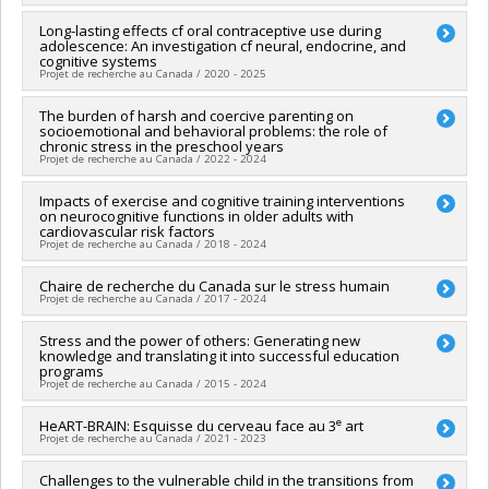
Projet
Sources de financement :
IRSC/Instituts de recherche en
santé du Canada
Sources de financement :
Long-lasting effects cf oral contraceptive use during
IRSC/Instituts de recherche en
Programmes de subvention :
PVXXXXXX-(PJT) Subvention
adolescence: An investigation cf neural, endocrine, and
santé du Canada
cognitive systems
Projet
Programmes de subvention :
PVXXXXXX-(PJT) Subvention
Projet de recherche au Canada / 2020 - 2025
Projet
Chercheur principal :
The burden of harsh and coercive parenting on
Marie-France Marin
socioemotional and behavioral problems: the role of
Co-chercheurs :
Sonia Lupien
,
Isabelle Ouellet-Morin
,
Robert-
chronic stress in the preschool years
Paul Juster
Projet de recherche au Canada / 2022 - 2024
Sources de financement :
IRSC/Instituts de recherche en
santé du Canada
Chercheur principal :
Impacts of exercise and cognitive training interventions
Isabelle Ouellet-Morin
Programmes de subvention :
PVXXXXXX-(PJT) Subvention
on neurocognitive functions in older adults with
Co-chercheurs :
Sylvana Côté
,
Sonia Lupien
,
Gina Muckle
,
cardiovascular risk factors
Projet
Célia Matte-Gagné
,
Amélie Petitclerc
,
Michel Boivin
Projet de recherche au Canada / 2018 - 2024
Sources de financement :
IRSC/Instituts de recherche en
santé du Canada
Chercheur principal :
Chaire de recherche du Canada sur le stress humain
Louis Bherer
Programmes de subvention :
PVXXXXXX-(PJT) Subvention
Projet de recherche au Canada / 2017 - 2024
Co-chercheurs :
Éric Thorin
,
Sonia Lupien
,
Anil Nigam
,
Daniel
Projet
Gagnon
,
Frédéric Lesage
,
Claudine Gauthier
,
Simon
Chercheur principal :
Stress and the power of others: Generating new
Sonia Lupien
Duchesne
,
Judes Poirier
,
Kirk Erickson
knowledge and translating it into successful education
Sources de financement :
SPIIE/Secrétariat des programmes
Sources de financement :
IRSC/Instituts de recherche en
programs
interorganismes à l’intention des établissements
santé du Canada
Projet de recherche au Canada / 2015 - 2024
Programmes de subvention :
PVX50399-Chaires de recherche
Programmes de subvention :
PVXXXXXX-(PJT) Subvention
du Canada
Projet
e
Chercheur principal :
HeART-BRAIN: Esquisse du cerveau face au 3
Sonia Lupien
art
Projet de recherche au Canada / 2021 - 2023
Sources de financement :
IRSC/Instituts de recherche en
santé du Canada
Chercheur principal :
Challenges to the vulnerable child in the transitions from
Louis Bherer
Programmes de subvention :
PVXXXXXX-(FDN) Subvention