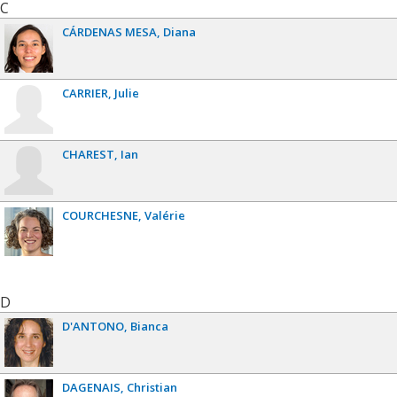
C
CÁRDENAS MESA
Diana
CARRIER
Julie
CHAREST
Ian
COURCHESNE
Valérie
D
D'ANTONO
Bianca
DAGENAIS
Christian