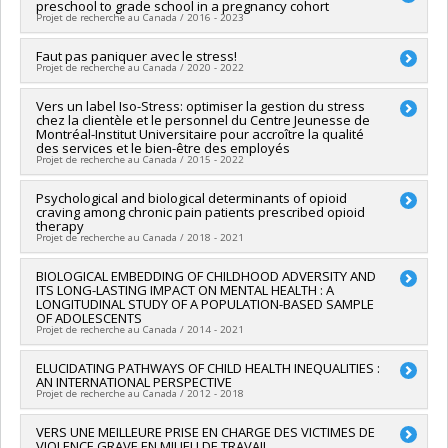
preschool to grade school in a pregnancy cohort
Co-chercheurs :
Jean-Claude Tardif
,
Marie-Pierre Dubé
,
Sonia
Fondation
Projet de recherche au Canada / 2016 - 2023
Lupien
,
Elaine de Guise
,
Arnaud Saj
,
Olivier Beauchet
,
Frédéric Lesage
Chercheur principal :
Faut pas paniquer avec le stress!
Jean Séguin
Sources de financement :
FRQSC/Fonds de recherche du
Projet de recherche au Canada / 2020 - 2022
Co-chercheurs :
Sophie Parent
,
Isabelle Archambault
,
Sonia
Québec - Société et culture (FQRSC)
Lupien
,
Natalie Castellanos Ryan
,
William Fraser
,
Isabelle
Programmes de subvention :
PVXXXXXX-AUDACE
Chercheur principal :
Vers un label Iso-Stress: optimiser la gestion du stress
Sonia Lupien
Marc-Series
,
Catherine Herba
,
Gina Muckle
,
Michel Boivin
(financement partagé entre les fonds de recherche du
chez la clientèle et le personnel du Centre Jeunesse de
Sources de financement :
FRQS/Fonds de recherche du
Sources de financement :
IRSC/Instituts de recherche en
Montréal-Institut Universitaire pour accroître la qualité
Québec)
Québec - Santé (FRSQ)
santé du Canada
des services et le bien-être des employés
Programmes de subvention :
PVXXXXXX-DIALOGUE - Volet
Projet de recherche au Canada / 2015 - 2022
Programmes de subvention :
PVXXXXXX-(PJT) Subvention
Chercheurs et chercheuses (financement partagé entre les
Projet
fonds de recherche du Québec)
Chercheur principal :
Psychological and biological determinants of opioid
Pierrich Plusquellec
craving among chronic pain patients prescribed opioid
Co-chercheurs :
Sonia Lupien
therapy
Sources de financement :
CRSH/Conseil de recherches en
Projet de recherche au Canada / 2018 - 2021
sciences humaines du Canada
Programmes de subvention :
PVXXXXXX-Subvention Savoir
Chercheur principal :
BIOLOGICAL EMBEDDING OF CHILDHOOD ADVERSITY AND
Marc-Olivier Martel
ITS LONG-LASTING IMPACT ON MENTAL HEALTH : A
Co-chercheurs :
Sonia Lupien
LONGITUDINAL STUDY OF A POPULATION-BASED SAMPLE
Sources de financement :
IRSC/Instituts de recherche en
OF ADOLESCENTS
santé du Canada
Projet de recherche au Canada / 2014 - 2021
Programmes de subvention :
PVXXXXXX-(PJT) Subvention
Projet
Chercheur principal :
ELUCIDATING PATHWAYS OF CHILD HEALTH INEQUALITIES :
Isabelle Ouellet-Morin
AN INTERNATIONAL PERSPECTIVE
Co-chercheurs :
Richard Ernest Tremblay
,
Frank Vitaro
,
Projet de recherche au Canada / 2012 - 2018
Sylvana Côté
,
Sonia Lupien
,
Linda Booij
,
Moshe Szyf
,
Michel
Boivin
Chercheur principal :
VERS UNE MEILLEURE PRISE EN CHARGE DES VICTIMES DE
Jennifer McGrath
Sources de financement :
IRSC/Instituts de recherche en
VIOLENCE GRAVE EN MILIEU DE TRAVAIL