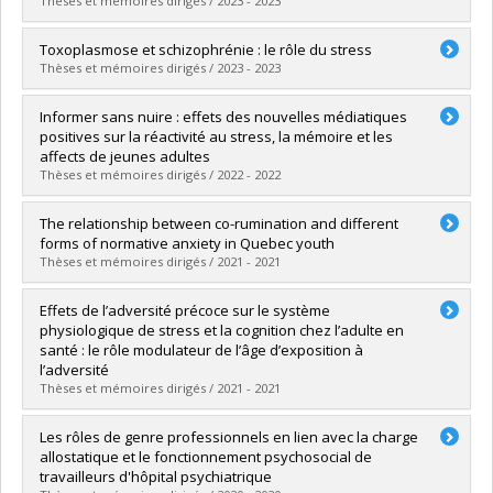
Lien vers le document dans Papyrus
Thèses et mémoires dirigés / 2023 - 2023
Diplômé(e) :
Charbonneau, Sandrine
Toxoplasmose et schizophrénie : le rôle du stress
Cycle :
Maîtrise
Thèses et mémoires dirigés / 2023 - 2023
Diplôme obtenu :
M. Sc.
Lien vers le document dans Papyrus
Diplômé(e) :
Beaumont, Emy
Informer sans nuire : effets des nouvelles médiatiques
Cycle :
Maîtrise
positives sur la réactivité au stress, la mémoire et les
Diplôme obtenu :
M. Sc.
affects de jeunes adultes
Lien vers le document dans Papyrus
Thèses et mémoires dirigés / 2022 - 2022
Diplômé(e) :
Longpré, Charlotte
The relationship between co-rumination and different
Cycle :
Maîtrise
forms of normative anxiety in Quebec youth
Diplôme obtenu :
M. Sc.
Thèses et mémoires dirigés / 2021 - 2021
Lien vers le document dans Papyrus
Diplômé(e) :
Segall Cernik, Rebecca
Effets de l’adversité précoce sur le système
Cycle :
Maîtrise
physiologique de stress et la cognition chez l’adulte en
Diplôme obtenu :
M. Sc.
santé : le rôle modulateur de l’âge d’exposition à
Lien vers le document dans Papyrus
l’adversité
Thèses et mémoires dirigés / 2021 - 2021
Diplômé(e) :
Raymond, Catherine
Les rôles de genre professionnels en lien avec la charge
Cycle :
Doctorat
allostatique et le fonctionnement psychosocial de
Diplôme obtenu :
Ph. D.
travailleurs d'hôpital psychiatrique