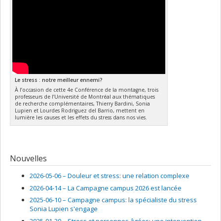
Le stress : notre meilleur ennemi?
À l’occasion de cette 4e Conférence de la montagne, trois
professeurs de l’Université de Montréal aux thématiques
de recherche complémentaires, Thierry Bardini, Sonia
Lupien et Lourdes Rodriguez del Barrio, mettent en
lumière les causes et les effets du stress dans nos vies.
Nouvelles
2026-05-06 –
Douleur et stress: une relation complexe
2026-04-14 –
La Campagne campus 2026 est lancée
2025-06-10 –
Campagne campus: la spécialiste du stress
Sonia Lupien s'engage
2025-01-30 –
Stress et personnes âgées: une intervention