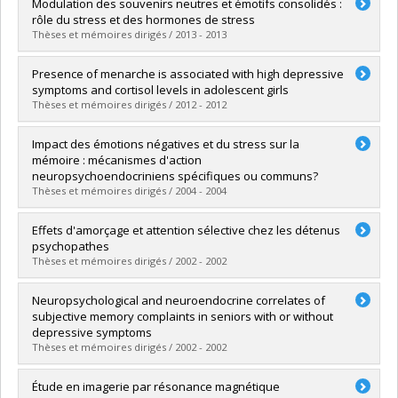
Diplômé(e) :
Morin-Major, Julie-Katia
Modulation des souvenirs neutres et émotifs consolidés :
Cycle :
Maîtrise
rôle du stress et des hormones de stress
Diplôme obtenu :
M. Sc.
Thèses et mémoires dirigés / 2013 - 2013
Lien vers le document dans Papyrus
Diplômé(e) :
Marin, Marie-France
Presence of menarche is associated with high depressive
Cycle :
Doctorat
symptoms and cortisol levels in adolescent girls
Diplôme obtenu :
Ph. D.
Thèses et mémoires dirigés / 2012 - 2012
Lien vers le document dans Papyrus
Diplômé(e) :
Trepanier, Lyane
Impact des émotions négatives et du stress sur la
Cycle :
Maîtrise
mémoire : mécanismes d'action
Diplôme obtenu :
M. Sc.
neuropsychoendocriniens spécifiques ou communs?
Lien vers le document dans Papyrus
Thèses et mémoires dirigés / 2004 - 2004
Diplômé(e) :
Maheu, Françoise
Effets d'amorçage et attention sélective chez les détenus
Cycle :
Doctorat
psychopathes
Diplôme obtenu :
Ph. D.
Thèses et mémoires dirigés / 2002 - 2002
Lien vers le document dans Papyrus
Diplômé(e) :
Hallé, Paul
Neuropsychological and neuroendocrine correlates of
Cycle :
Doctorat
subjective memory complaints in seniors with or without
Diplôme obtenu :
Ph. D.
depressive symptoms
Lien vers le document dans Papyrus
Thèses et mémoires dirigés / 2002 - 2002
Diplômé(e) :
Lemay, Marc
Étude en imagerie par résonance magnétique