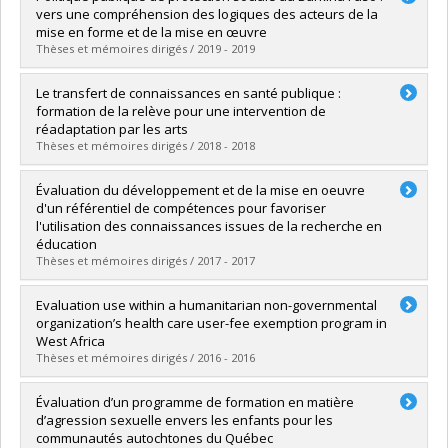
Cycle :
Doctorat
vers une compréhension des logiques des acteurs de la
Diplôme obtenu :
Ph. D.
mise en forme et de la mise en œuvre
Lien vers le document dans Papyrus
Thèses et mémoires dirigés / 2019 - 2019
Diplômé(e) :
Kadio, Kadidiatou
Le transfert de connaissances en santé publique :
Cycle :
Doctorat
formation de la relève pour une intervention de
Diplôme obtenu :
Ph. D.
réadaptation par les arts
Lien vers le document dans Papyrus
Thèses et mémoires dirigés / 2018 - 2018
Diplômé(e) :
Beaudoin-Dion, Frédérique
Évaluation du développement et de la mise en oeuvre
Cycle :
Doctorat
d'un référentiel de compétences pour favoriser
Diplôme obtenu :
D. Psy.
l'utilisation des connaissances issues de la recherche en
Lien vers le document dans Papyrus
éducation
Thèses et mémoires dirigés / 2017 - 2017
Diplômé(e) :
Briand-Lamarche, Mélodie
Evaluation use within a humanitarian non-governmental
Cycle :
Doctorat
organization’s health care user-fee exemption program in
Diplôme obtenu :
Ph. D.
West Africa
Lien vers le document dans Papyrus
Thèses et mémoires dirigés / 2016 - 2016
Diplômé(e) :
D’Ostie-Racine, Léna
Évaluation d’un programme de formation en matière
Cycle :
Doctorat
d’agression sexuelle envers les enfants pour les
Diplôme obtenu :
Ph. D.
communautés autochtones du Québec