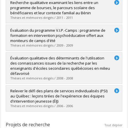
Diplômé(e) :
Briand-Lamarche, Mélodie
Recherche qualitative examinant les liens entre un
Cycle :
Maîtrise
programme de bourses, le parcours scolaire des
Diplôme obtenu :
M. Sc.
bénéficiaires et leur contexte familial au Bénin
Lien vers le document dans Papyrus
Thèses et mémoires dirigés / 2011 - 2011
Diplômé(e) :
Dargis, Luc
Évaluation du programme V.I.P.-Camps : programme de
Cycle :
Maîtrise
formation en intervention psychoéducative offert aux
Diplôme obtenu :
M. Sc.
moniteurs de camps d'été
Lien vers le document dans Papyrus
Thèses et mémoires dirigés / 2009 - 2009
Diplômé(e) :
Leblanc, Audrey
Évaluation qualitative des déterminants de l'utilisation
Cycle :
Maîtrise
des connaissances issues de la recherche par les
Diplôme obtenu :
M. Sc.
enseignants d'écoles secondaires québécoises en milieu
Lien vers le document dans Papyrus
défavorisé
Thèses et mémoires dirigés / 2008 - 2008
Diplômé(e) :
Chabot, Alexandre
Relever le défi des plans de services individualisés (PSI)
Cycle :
Maîtrise
au Québec : leçons tirées de l'expérience des équipes
Diplôme obtenu :
M. Sc.
d'intervention jeunesse (ÉIJ)
Lien vers le document dans Papyrus
Thèses et mémoires dirigés / 2006 - 2006
Diplômé(e) :
Nault-Brière, Frédéric
Cycle :
Maîtrise
Projets de recherche
Tout déplier