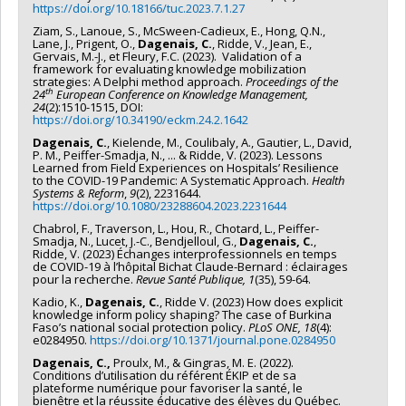
https://doi.org/10.18166/tuc.2023.7.1.27
Ziam, S., Lanoue, S., McSween-Cadieux, E., Hong, Q.N.,
Lane, J., Prigent, O.,
Dagenais, C.
, Ridde, V., Jean, E.,
Gervais, M.-J., et Fleury, F.C. (2023). Validation of a
framework for evaluating knowledge mobilization
strategies: A Delphi method approach.
Proceedings of the
th
24
European Conference on Knowledge Management,
24
(2):1510-1515, DOI:
https://doi.org/10.34190/eckm.24.2.1642
Dagenais, C.
, Kielende, M., Coulibaly, A., Gautier, L., David,
P. M., Peiffer-Smadja, N., ... & Ridde, V. (2023). Lessons
Learned from Field Experiences on Hospitals’ Resilience
to the COVID-19 Pandemic: A Systematic Approach.
Health
Systems & Reform
,
9
(2), 2231644.
https://doi.org/10.1080/23288604.2023.2231644
Chabrol, F., Traverson, L., Hou, R., Chotard, L., Peiffer-
Smadja, N., Lucet, J.-C., Bendjelloul, G.,
Dagenais, C.
,
Ridde, V. (2023) Échanges interprofessionnels en temps
de COVID-19 à l’hôpital Bichat Claude-Bernard : éclairages
pour la recherche.
Revue Santé Publique, 1
(35), 59-64.
Kadio, K.,
Dagenais, C.
, Ridde V. (2023) How does explicit
knowledge inform policy shaping? The case of Burkina
Faso’s national social protection policy.
PLoS ONE, 18
(4):
e0284950.
https://doi.org/10.1371/journal.pone.0284950
Dagenais, C.,
Proulx, M., & Gingras, M. E. (2022).
Conditions d’utilisation du référent ÉKIP et de sa
plateforme numérique pour favoriser la santé, le
bienêtre et la réussite éducative des élèves du Québec.