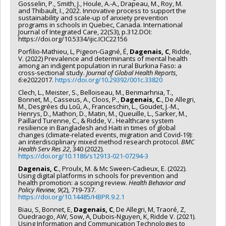
Gosselin, P., Smith, J., Houle, A.-A., Drapeau, M., Roy, M.
and Thibault, I., 2022. Innovative process to support the
sustainability and scale-up of anxiety prevention
programs in schools in Quebec, Canada. International
Journal of Integrated Care, 22(S3), p.312.DOI:
https://doi.org/10.5334/ijic.ICIC22156
Porfilio-Mathieu, L, Pigeon-Gagné, É,
Dagenais, C
, Ridde,
V. (2022) Prevalence and determinants of mental health
among an indigent population in rural Burkina Faso: a
cross-sectional study.
Journal of Global Health Reports,
6
:e2022017.
https://doi.org/10.29392/001c.33820
Clech, L., Meister, S., Belloiseau, M., Benmarhnia, T.,
Bonnet, M., Casseus, A., Cloos, P.,
Dagenais, C.
, De Allegri,
M., Desgrées du Loû, A., Franceschin, L., Goudet, J.-M.,
Henrys, D., Mathon, D., Matin, M., Queuille, L., Sarker, M.,
Paillard Turenne, C., & Ridde, V.. Healthcare system
resilience in Bangladesh and Haiti in times of global
changes (climate-related events, migration and Covid-19):
an interdisciplinary mixed method research protocol.
BMC
Health Serv Res 22
, 340 (2022).
https://doi.org/10.1186/s12913-021-07294-3
Dagenais, C
., Proulx, M. & Mc Sween-Cadieux, E. (2022).
Using digital platforms in schools for prevention and
health promotion: a scoping review.
Health Behavior and
Policy Review,
9
(2), 719-737.
https://doi.org/10.14485/HBPR.9.2.1
Biau, S, Bonnet, E,
Dagenais, C
, De Allegri, M, Traoré, Z,
Ouedraogo, AW, Sow, A, Dubois-Nguyen, K, Ridde V. (2021).
Using Information and Communication Technologies to