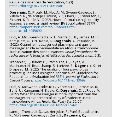
Revue des sciences de l’éducation, 48(3).
https://doi.org/10.7202/1100675ar
Dagenais, C.
, Proulx, M., Hot, A., Mc Sween-Cadieux, E.,
Villemin, R., de Araujo Oliveira, S.R., Cloos, P., Traverson, L.,
Zinszer, K, Ridde, V. (2022). How to formulate high quality
lessons learned: a rapid review. [Prépublication]
SSRN.
https://
papers.ssrn.com
/sol3/
papers.cfm?
abstract_id
=4255090
Fillol, A., Mc Sween-Cadieux, E., Ventelou, B., Larose, M. P.,
Kamguem, U. B. N., Kadio, K.,
Dagenais, C.
, et Ridde, V.
(2022). Quand le messager est plus important que le
message: étude expérimentale en Afrique francophone
sur l’utilisation des connaissances.
Revue francophone de
recherche sur le transfert et l’utilisation des connaissances, 6
(3).
Trépanier, L., Hébert, C., Stamoulos, C., Reyes, A.,
MacIntosh, H., Beauchamp, S., Larivée, S.,
Dagenais, C.
, et
Drapeau, M. (2022). The quality of four psychology
practice guidelines using the Appraisal of Guidelines for
Research and Evaluation (AGREE) II.
Journal of Evaluation in
Clinical Practice
.
https://doi.org/10.1111/jep.13699
Fillol, A., McSween-Cadieux, E., Ventelou, B., Larose, M.-B.,
Boris, U., Kanguem, N., Kadio, K.,
Dagenais, C.
et Ridde, V.
(2022). When the messenger is more important than the
message: an experimental study of evidence use in
francophone Africa.
Health Res Policy Sys 20
, 57.
https://doi.org/10.1186/s12961-022-00854-x
Lane, J., Therriault, D., Lauzier-Jobin, F., Paré-Beauchemin,
R., Mc-Sween Cadieux, E., Ziam, S.,
Dagenais, C.,