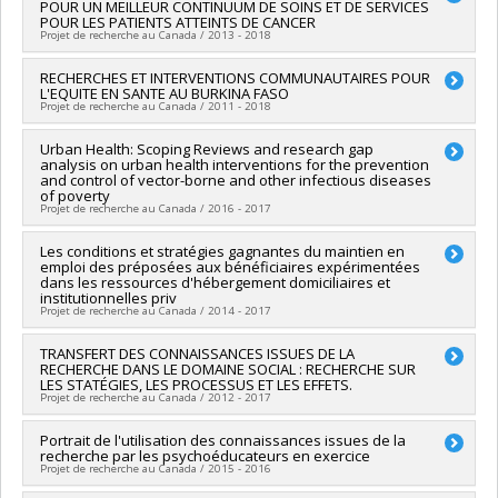
Programmes de subvention :
POUR UN MEILLEUR CONTINUUM DE SOINS ET DE SERVICES
Co-chercheurs :
Damien Contandriopoulos
,
Sylvie Le May
,
POUR LES PATIENTS ATTEINTS DE CANCER
Caroline Larue
,
Denise Malo
,
Sylvie Dubois
,
Francine Girard
,
Projet de recherche au Canada / 2013 - 2018
Christian Dagenais
,
Janusz Kaczorowski
,
Isabelle Brault
,
Marie-Josée Levert
Chercheur principal :
RECHERCHES ET INTERVENTIONS COMMUNAUTAIRES POUR
Hélène Lefebvre
Sources de financement :
MSSS/Ministère de la Santé et des
L'EQUITE EN SANTE AU BURKINA FASO
Co-chercheurs :
Damien Contandriopoulos
,
Sylvie Le May
,
Projet de recherche au Canada / 2011 - 2018
Services sociaux
Caroline Larue
,
Denise Malo
,
Sylvie Dubois
,
Francine Girard
,
Programmes de subvention :
Christian Dagenais
,
Janusz Kaczorowski
,
Isabelle Brault
,
Chercheur principal :
Urban Health: Scoping Reviews and research gap
Valery Ridde
Marie-Josée Levert
analysis on urban health interventions for the prevention
Co-chercheurs :
Pierre Fournier
,
Slim Haddad
,
François
Sources de financement :
IRSC/Instituts de recherche en
and control of vector-borne and other infectious diseases
Chiocchio
,
Christian Dagenais
,
Zongo Issaka
,
Blandine Bila
,
of poverty
santé du Canada
Roger Zerbo
,
Aude Nikieme
,
Emmanuel Bonnet
,
Laeticia
Projet de recherche au Canada / 2016 - 2017
Programmes de subvention :
PVX88932-(PASS) Partenariats
Ouedraogo
,
Seni Kouanda
,
Katia Mohindra
,
Hamado Kabore
pour l'amélioration des services de santé
Sources de financement :
IRSC/Instituts de recherche en
Chercheur principal :
Les conditions et stratégies gagnantes du maintien en
Valery Ridde
emploi des préposées aux bénéficiaires expérimentées
santé du Canada
Co-chercheurs :
Mira Johri
,
Christian Dagenais
dans les ressources d'hébergement domiciliaires et
Programmes de subvention :
PVXXXXXX-(ROH) Subvention de
Sources de financement :
Organisation mondiale de la santé
institutionnelles priv
fonctionnement: subventions programmatiques pour santé et
Programmes de subvention :
Projet de recherche au Canada / 2014 - 2017
l'équité en santé
Chercheur principal :
TRANSFERT DES CONNAISSANCES ISSUES DE LA
François Aubry
RECHERCHE DANS LE DOMAINE SOCIAL : RECHERCHE SUR
Co-chercheurs :
Christian Dagenais
LES STATÉGIES, LES PROCESSUS ET LES EFFETS.
Sources de financement :
FRQSC/Fonds de recherche du
Projet de recherche au Canada / 2012 - 2017
Québec - Société et culture (FQRSC)
Programmes de subvention :
PVXXXXXX-(AC) Action concertée:
Chercheur principal :
Portrait de l'utilisation des connaissances issues de la
Christian Dagenais
Impacts socioéconomiques des jeux de hasard et d'argent
recherche par les psychoéducateurs en exercice
Co-chercheurs :
François Chiocchio
,
Valery Ridde
,
Pascale
Projet de recherche au Canada / 2015 - 2016
Thériault
,
Saliha Ziam
,
Renee Proulx
,
Renee Pinard
,
Larysa