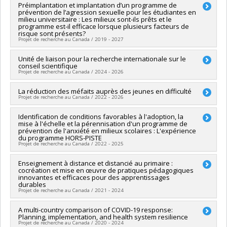
Chercheur principal :
Préimplantation et implantation d’un programme de
Christian Dagenais
prévention de l’agression sexuelle pour les étudiantes en
Co-chercheurs :
Jean-Sébastien Fallu
,
Isabelle Daigneault
,
milieu universitaire : Les milieux sont-ils prêts et le
Geneviève Carpentier
,
Lara Gautier
,
Martin Drapeau
,
Saliha
programme est-il efficace lorsque plusieurs facteurs de
Ziam
,
Mathieu Ouimet
,
Maman Abra Szidzo Joyce Dogba
,
risque sont présents?
Projet de recherche au Canada / 2019 - 2027
Johana Monthuy-Blanc
,
Francois Claveau
,
Julie Lane
,
Ariane
Girard
,
Madeleine Lefebvre
,
Guillaume Fontaine
Chercheur principal :
Unité de liaison pour la recherche internationale sur le
Isabelle Daigneault
Sources de financement :
FRQSC/Fonds de recherche du
conseil scientifique
Co-chercheurs :
Christian Dagenais
,
Jacinthe Dion
,
Marie-
Québec - Société et culture (FQRSC)
Projet de recherche au Canada / 2024 - 2026
Andrée Pelland
,
Geneviève Paquette
,
Martine Hébert
,
Programmes de subvention :
PVXXXXXX-(SE) Programme
Manon Bergeron
,
Sylvie Parent
,
Charlene Senn
,
Karine Baril
Soutien aux équipes de recherche - Stade de développement
Chercheur principal :
La réduction des méfaits auprès des jeunes en difficulté
Christian Dagenais
,
Lise Savoie
: Renouvellement
Projet de recherche au Canada / 2022 - 2026
Co-chercheurs :
Éric Montpetit
,
Thierry Warin
,
Mathieu
Sources de financement :
IRSC/Instituts de recherche en
Ouimet
,
Francois Claveau
santé du Canada
Sources de financement :
Identification de conditions favorables à l'adoption, la
FRQSC/Fonds de recherche du
Sources de financement :
CRSH/Conseil de recherches en
Programmes de subvention :
PVXXXXXX-(PJT) Subvention
mise à l'échelle et la pérennisation d'un programme de
Québec - Société et culture (FQRSC)
sciences humaines du Canada
prévention de l'anxiété en milieux scolaires : L'expérience
Projet
Programmes de subvention :
PVXXXXXX-(AC) Actions
Programmes de subvention :
PVXXXXXX-Subvention
du programme HORS-PISTE
concertées - générique
Projet de recherche au Canada / 2022 - 2025
d'engagement partenarial
Chercheur principal :
Enseignement à distance et distancié au primaire :
Julie Lane
cocréation et mise en œuvre de pratiques pédagogiques
Co-chercheurs :
Christian Dagenais
innovantes et efficaces pour des apprentissages
Sources de financement :
FRQSC/Fonds de recherche du
durables
Québec - Société et culture (FQRSC)
Projet de recherche au Canada / 2021 - 2024
Programmes de subvention :
PVXXXXXX-(AC) Action concertée
: Prog de rech sur la persévérance et la réussite scolaires
Sources de financement :
A multi-country comparison of COVID-19 response:
Ministère Économie et Innovation
Planning, implementation, and health system resilience
Programmes de subvention :
PVXXXXXX-Soutien aux
Projet de recherche au Canada / 2020 - 2024