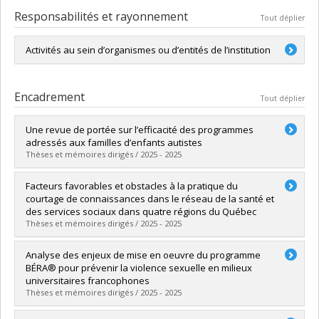
Responsabilités et rayonnement
Tout déplier
Activités au sein d’organismes ou d’entités de l’institution
Chercheur principal -
Équipe de recherche en
partenariat RENARD
Encadrement
Tout déplier
Une revue de portée sur l’efficacité des programmes
adressés aux familles d’enfants autistes
Thèses et mémoires dirigés / 2025 - 2025
Diplômé(e) :
Farah, Thérèse
Facteurs favorables et obstacles à la pratique du
Cycle :
Maîtrise
courtage de connaissances dans le réseau de la santé et
Diplôme obtenu :
M. Sc.
des services sociaux dans quatre régions du Québec
Lien vers le document dans Papyrus
Thèses et mémoires dirigés / 2025 - 2025
Diplômé(e) :
Rodriguez, Michela
Analyse des enjeux de mise en oeuvre du programme
Cycle :
Maîtrise
BÉRA® pour prévenir la violence sexuelle en milieux
Diplôme obtenu :
M. Sc.
universitaires francophones
Lien vers le document dans Papyrus
Thèses et mémoires dirigés / 2025 - 2025