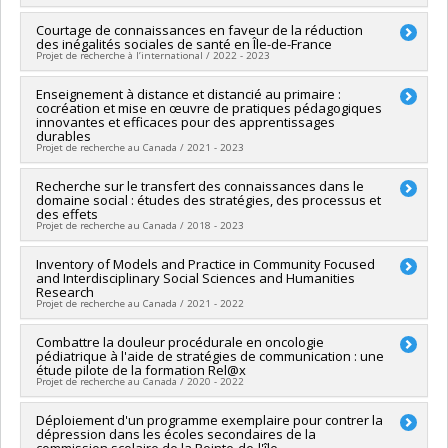
organismes de recherche et innovation (PSO) - Volet 2:
Soutien aux projets
Chercheur principal :
Courtage de connaissances en faveur de la réduction
Kate Zinszer
des inégalités sociales de santé en Île-de-France
Co-chercheurs :
Christian Dagenais
,
Arnaud Duhoux
,
Pierre-
Projet de recherche à l’international / 2022 - 2023
Marie David
,
Bouchra Nasri
,
Lara Gautier
,
Emmanuel Bonnet
,
Fanny Chabrol
,
Maureen Anderson
,
Jose Macedo
,
Sydia
Chercheur principal :
Enseignement à distance et distancié au primaire :
Valéry Ridde
Rosana de Araujo Oliveira
,
Valéry Ridde
cocréation et mise en œuvre de pratiques pédagogiques
Co-chercheurs :
Christian Dagenais
Sources de financement :
IRSC/Instituts de recherche en
innovantes et efficaces pour des apprentissages
Sources de financement :
ANR/Agence nationale de la
durables
santé du Canada
recherche
Projet de recherche au Canada / 2021 - 2023
Programmes de subvention :
PVXX5647-(MOP) Subvention de
Programmes de subvention :
fonctionnement incluant les subventions de fonctionnement
Chercheur principal :
Recherche sur le transfert des connaissances dans le
Geneviève Carpentier
programmatiques (général)
domaine social : études des stratégies, des processus et
Co-chercheurs :
Miriam Beauchamp
,
Christian Dagenais
,
des effets
Normand Roy
,
Myriam Villeneuve-Lapointe
,
Christophe
Projet de recherche au Canada / 2018 - 2023
Gremion
Chercheur principal :
Inventory of Models and Practice in Community Focused
Christian Dagenais
Ministère de l’Économie et de l’Innovation - Bâtir le savoir-faire
and Interdisciplinary Social Sciences and Humanities
Co-chercheurs :
Valery Ridde
,
Frédéric Nault-Brière (In
et le savoir-être en éducation à partir des défis de la
Research
memoriam)
,
Martin Drapeau
,
Saliha Ziam
,
Larysa Lysenko
,
pandémie
Projet de recherche au Canada / 2021 - 2022
Charles Gagne
,
Karine Souffez
,
Mathieu Ouimet
,
Anne
258 555$
Guichard
,
Jean Ramdé
,
Maman Abra Szidzo Joyce Dogba
,
Chercheur principal :
Combattre la douleur procédurale en oncologie
Christian Dagenais
Johana Monthuy-Blanc
,
Mélodie Briand-Lamarche
,
Renée
pédiatrique à l'aide de stratégies de communication : une
Co-chercheurs :
Sandra Lapointe
étude pilote de la formation Rel@x
Proulx
,
Renée Latulippe
,
Lynn Lapostolle
,
Li Harnois
,
Sources de financement :
MITACS Inc.
Projet de recherche au Canada / 2020 - 2022
Mathieu-Joël Gervais
,
Julie Dutil
,
Isabelle Pontbriand
,
Julie
Programmes de subvention :
PVXXXXXX-Stage Accélération
Lane
Québec - MITACS
Chercheur principal :
Déploiement d'un programme exemplaire pour contrer la
Serge Sultan
Sources de financement :
FRQSC/Fonds de recherche du
dépression dans les écoles secondaires de la
Co-chercheurs :
Sylvie Le May
,
Christian Dagenais
,
Michel
Québec - Société et culture (FQRSC)