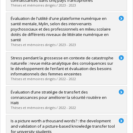
connaissances dans cinq pays francophones
Diplôme obtenu :
M. Sc.
Thèses et mémoires dirigés / 2023 - 2023
Lien vers le document dans Papyrus
Diplômé(e) :
Villemin, Romane
Évaluation de l'utilité d'une plateforme numérique en
Cycle :
Maîtrise
santé mentale, Mylin, selon des intervenants
Diplôme obtenu :
M. Sc.
psychosociaux et des professionnels en milieu scolaire
Lien vers le document dans Papyrus
dotés de différents niveaux de littératie numérique en
santé
Thèses et mémoires dirigés / 2023 - 2023
Diplômé(e) :
Saint-Joy, Maïssa
Stress pendant la grossesse en contexte de catastrophe
Cycle :
Maîtrise
naturelle : revue méta-analytique des conséquences sur
Diplôme obtenu :
M. Sc.
le développement de l’enfant et évaluation des besoins
Lien vers le document dans Papyrus
informationnels des femmes enceintes
Thèses et mémoires dirigés / 2022 - 2022
Diplômé(e) :
Lafortune, Sandra
Évaluation d’une stratégie de transfert des
Cycle :
Doctorat
connaissances pour améliorer la sécurité routière en
Diplôme obtenu :
Ph. D.
Haïti
Lien vers le document dans Papyrus
Thèses et mémoires dirigés / 2022 - 2022
Diplômé(e) :
Baby, Marie-Pier
Is a picture worth a thousand words? : the development
Cycle :
Maîtrise
and validation of a picture-based knowledge transfer tool
Diplôme obtenu :
M. Sc.
for university students