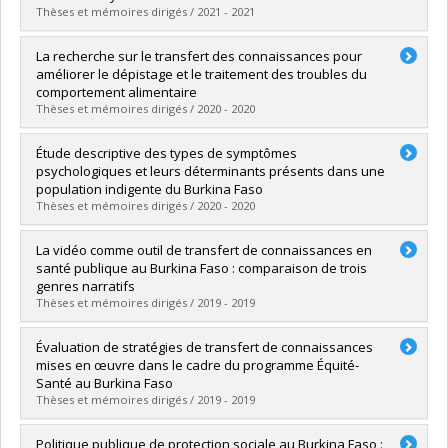
Lien vers le document dans Papyrus
Thèses et mémoires dirigés / 2021 - 2021
Diplômé(e) :
Birchwood, Che Cherrilyn
La recherche sur le transfert des connaissances pour
Cycle :
Doctorat
améliorer le dépistage et le traitement des troubles du
Diplôme obtenu :
Ph. D.
comportement alimentaire
Lien vers le document dans Papyrus
Thèses et mémoires dirigés / 2020 - 2020
Diplômé(e) :
Plouffe, Laurence
Étude descriptive des types de symptômes
Cycle :
Doctorat
psychologiques et leurs déterminants présents dans une
Diplôme obtenu :
Ph. D.
population indigente du Burkina Faso
Lien vers le document dans Papyrus
Thèses et mémoires dirigés / 2020 - 2020
Diplômé(e) :
Porfilio-Mathieu, Lyann
La vidéo comme outil de transfert de connaissances en
Cycle :
Maîtrise
santé publique au Burkina Faso : comparaison de trois
Diplôme obtenu :
M. Sc.
genres narratifs
Lien vers le document dans Papyrus
Thèses et mémoires dirigés / 2019 - 2019
Diplômé(e) :
Hébert, Catherine
Évaluation de stratégies de transfert de connaissances
Cycle :
Maîtrise
mises en œuvre dans le cadre du programme Équité-
Diplôme obtenu :
M. Sc.
Santé au Burkina Faso
Lien vers le document dans Papyrus
Thèses et mémoires dirigés / 2019 - 2019
Diplômé(e) :
Mc Sween-Cadieux, Esther
Politique publique de protection sociale au Burkina Faso :