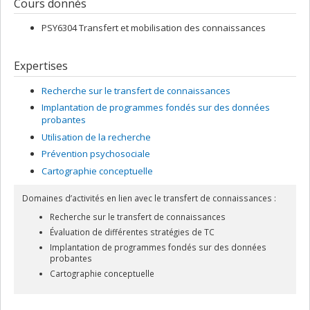
depuis 2023 directeur scientifique du Centre de transfert pour la
Cours donnés
réussite éducative du Québec (CTREQ). Ses projets de
recherche dépassent largement les frontières du Québec (Burkina
PSY6304 Transfert et mobilisation des connaissances
Faso, Côte d'Ivoire, Madagascar, France...). Il jouit par ailleurs d’une
grande crédibilité auprès des milieux académiques et
professionnels dans le domaine du TC, ce qui lui permet de réunir
Expertises
autour de lui, tant des chercheurs de haut calibre, que des
partenaires des milieux de pratique en TC.
Recherche sur le transfert de connaissances
Implantation de programmes fondés sur des données
probantes
Utilisation de la recherche
Prévention psychosociale
Cartographie conceptuelle
Domaines d’activités en lien avec le transfert de connaissances :
Recherche sur le transfert de connaissances
Évaluation de différentes stratégies de TC
Implantation de programmes fondés sur des données
probantes
Cartographie conceptuelle