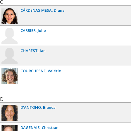
C
CÁRDENAS MESA
Diana
CARRIER
Julie
CHAREST
Ian
COURCHESNE
Valérie
D
D'ANTONO
Bianca
DAGENAIS
Christian