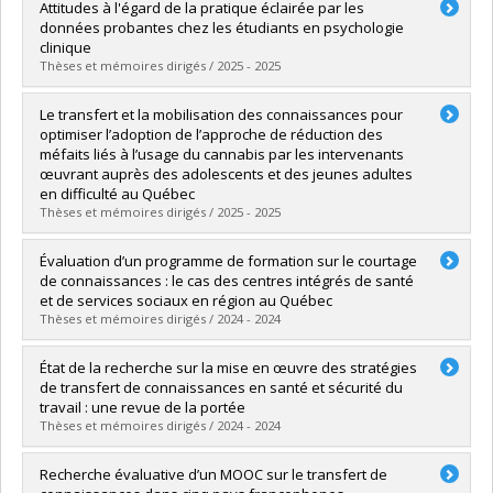
Diplômé(e) :
Krichene, Lina
Attitudes à l'égard de la pratique éclairée par les
Cycle :
Maîtrise
données probantes chez les étudiants en psychologie
Diplôme obtenu :
M. Sc.
clinique
Lien vers le document dans Papyrus
Thèses et mémoires dirigés / 2025 - 2025
Diplômé(e) :
Lebel, Stéphanie
Le transfert et la mobilisation des connaissances pour
Cycle :
Doctorat
optimiser l’adoption de l’approche de réduction des
Diplôme obtenu :
D. Psy.
méfaits liés à l’usage du cannabis par les intervenants
Lien vers le document dans Papyrus
œuvrant auprès des adolescents et des jeunes adultes
en difficulté au Québec
Thèses et mémoires dirigés / 2025 - 2025
Diplômé(e) :
Haddad, Roula
Évaluation d’un programme de formation sur le courtage
Cycle :
Doctorat
de connaissances : le cas des centres intégrés de santé
Diplôme obtenu :
Ph. D.
et de services sociaux en région au Québec
Lien vers le document dans Papyrus
Thèses et mémoires dirigés / 2024 - 2024
Diplômé(e) :
Arnautu, Diana
État de la recherche sur la mise en œuvre des stratégies
Cycle :
Doctorat
de transfert de connaissances en santé et sécurité du
Diplôme obtenu :
Ph. D.
travail : une revue de la portée
Lien vers le document dans Papyrus
Thèses et mémoires dirigés / 2024 - 2024
Diplômé(e) :
Chabot, Catherine
Recherche évaluative d’un MOOC sur le transfert de
Cycle :
Maîtrise