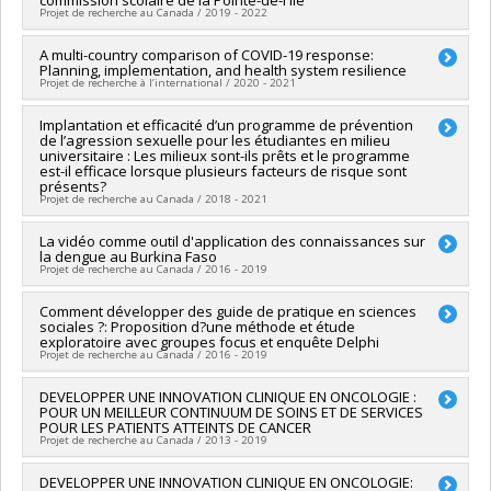
commission scolaire de la Pointe-de-l'île
Duval
,
Ahmed Moussa
,
Claude Julie Bourque
,
Andrea Maria
Programmes de subvention :
Projet de recherche au Canada / 2019 - 2022
PVXXXXXX-(SE) Programme
Laizner
Soutien aux équipes de recherche - Stade de développement
Sources de financement :
FRQS/Fonds de recherche du
: Renouvellement
Chercheur principal :
A multi-country comparison of COVID-19 response:
Frédéric Nault-Brière (In memoriam)
,
Kim
Québec - Santé (FRSQ)
Planning, implementation, and health system resilience
Archambault
Projet de recherche à l’international / 2020 - 2021
Programmes de subvention :
Co-chercheurs :
Michel Janosz
,
Christian Dagenais
Sources de financement :
Ministère Économie et Innovation
Chercheur principal :
Implantation et efficacité d’un programme de prévention
Caroline Quach-Thanh
,
Kate Zinszer
,
Programmes de subvention :
PVXXXXXX-Soutien à la
de l’agression sexuelle pour les étudiantes en milieu
Valéry Ridde
valorisation et au transfert (PSVT-v2a): Projets en innovation
universitaire : Les milieux sont-ils prêts et le programme
Co-chercheurs :
Christian Dagenais
,
Arnaud Duhoux
,
Patrick
est-il efficace lorsque plusieurs facteurs de risque sont
sociale
Cloos
,
Pierre-Marie David
,
Emmanuel Bonnet
,
Fanny Chabrol
présents?
Projet de recherche au Canada / 2018 - 2021
Sources de financement :
IRSC/Instituts de recherche en
santé du Canada
Chercheur principal :
La vidéo comme outil d'application des connaissances sur
Isabelle Daigneault
Programmes de subvention :
PVXX5647-(MOP) Subvention de
la dengue au Burkina Faso
Co-chercheurs :
Christian Dagenais
,
Jacinthe Dion
,
fonctionnement incluant les subventions de fonctionnement
Projet de recherche au Canada / 2016 - 2019
Geneviève Paquette
,
Martine Hébert
,
Manon Bergeron
,
programmatiques (général)
Charlene Senn
,
Karine Baril
Chercheur principal :
Comment développer des guide de pratique en sciences
Valery Ridde
Sources de financement :
IRSC/Instituts de recherche en
sociales ?: Proposition d?une méthode et étude
Co-chercheurs :
Christian Dagenais
santé du Canada
exploratoire avec groupes focus et enquête Delphi
Sources de financement :
IRSC/Instituts de recherche en
Projet de recherche au Canada / 2016 - 2019
Programmes de subvention :
PVXXXXXX-(PJT) Subvention
santé du Canada
Projet
Programmes de subvention :
PVXXXXXX-Subventions pour
Chercheur principal :
DEVELOPPER UNE INNOVATION CLINIQUE EN ONCOLOGIE :
Martin Drapeau
réunion, planification et dissémination
POUR UN MEILLEUR CONTINUUM DE SOINS ET DE SERVICES
Co-chercheurs :
Louise Nadeau
,
Christian Dagenais
,
Jean-
POUR LES PATIENTS ATTEINTS DE CANCER
Pierre Guay
Projet de recherche au Canada / 2013 - 2019
Sources de financement :
CRSH/Conseil de recherches en
sciences humaines du Canada
Chercheur principal :
DEVELOPPER UNE INNOVATION CLINIQUE EN ONCOLOGIE:
Hélène Lefebvre