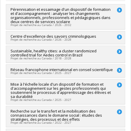
Diplôme obtenu :
M. Sc.
Lien vers le document dans Papyrus
Pérennisation et essaimage d'un dispositif de formation
et d'accompagnement : analyser les changements
organisationnels, professionnels et pédagogiques dans
deux centres de services scolaire
Projet de recherche au Canada / 2026 - 2032
Chercheur principal :
Centre d'excellence des savoirs criminologiques
Geneviève Carpentier
Projet de recherche au Canada / 2026 - 2028
Co-chercheurs :
Christian Dagenais
,
Mélanie Paré
,
Myriam
Villeneuve-Lapointe
Chercheur principal :
Sustainable, healthy cities: a cluster randomized
Chloé Leclerc
Sources de financement :
CRSH/Conseil de recherches en
controlled trial for Aedes control in Brazil
Co-chercheurs :
Jo-Anne Wemmers
,
Pierre Noreau
,
Samuel
sciences humaines du Canada
Projet de recherche au Canada / 2018 - 2028
Tanner
,
Christian Dagenais
,
Benoît Dupont
,
Étienne Blais
,
Programmes de subvention :
PVXXXXXX-Subvention Savoir
Jean-Pierre Guay
,
Isabelle Ouellet-Morin
,
Isabelle V.
Chercheur principal :
Réseau francophone international en conseil scientifique
Kate Zinszer
Daignault
,
Francis Fortin
,
David Décary-Hétu
,
Anne Crocker
,
Projet de recherche au Canada / 2025 - 2027
Co-chercheurs :
Valery Ridde
,
Christian Dagenais
,
Neil
Catherine Arseneault
,
Masarah Paquet-Clouston
,
Vincent
Andersson
,
Andrea Caprara
,
Beatriz Parra
,
Jose Wellington
Denault
,
Sébastien Brouillette-Alarie
,
William Arbour
,
Chantal
Chercheur principal :
Mise à l'échelle locale d'un dispositif de formation et
Mathieu Ouimet
Lima
,
Emmanuel Bonnet
,
Florence Fournet
,
Axel Kroeger
,
Plourde
,
Natacha Brunelle
,
Estibaliz Jimenez
,
Julie Carpentier
d'accompagnement sur les gestes professionnels qui
Co-chercheurs :
Christian Dagenais
Franck Remoue
,
Malabika Sarker
,
Mohammad Shafiul Alam
,
soutiennent le processus d'apprentissage des élèves et
,
Nadine Deslauriers-Varin
,
Patrick Lussier
,
Ghayda Hassan
,
Sources de financement :
FRQSC/Fonds de recherche du
Malay Kanti Mridha
,
Tarik Benmarhnia
sa durabilité
Isabelle Fortin-Dufour
,
Amélie Couvrette
,
Annie Gendron
,
Québec - Société et culture (FQRSC)
Projet de recherche au Canada / 2025 - 2027
Sources de financement :
IRSC/Instituts de recherche en
Jorge Florès-Aranda
,
Elsa Euvrard
,
Maxime Bérubé
,
Cyndy
Programmes de subvention :
santé du Canada
Wylde
,
Annie-Claude Savard
,
Andrée-Ann Deschênes
,
Sources de financement :
Recherche sur le transfert et la mobilisation des
CRSH/Conseil de recherches en
Programmes de subvention :
PVXXXXXX-(PJT) Subvention
Denise Michelle Brend
,
Marichelle Leclair
connaissances dans le domaine social : études des
sciences humaines du Canada
Projet
Sources de financement :
stratégies, des processus et des effets
CRSH/Conseil de recherches en
Programmes de subvention :
PVXXXXXX-Subvention
Projet de recherche au Canada / 2022 - 2027
sciences humaines du Canada
d'engagement partenarial
Programmes de subvention :