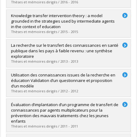
Lien vers le document dans Papyrus
Thèses et mémoires dirigés / 2016 - 2016
Diplômé(e) :
Barsalou Verge, Xavier
Knowledge transfer intervention theory : a model
Cycle :
Maîtrise
grounded in the strategies used by intermediate agents
Diplôme obtenu :
M. Sc.
in the context of education
Lien vers le document dans Papyrus
Thèses et mémoires dirigés / 2015 - 2015
Diplômé(e) :
Awad, Nathalie C.
La recherche sur le transfert des connaissances en santé
Cycle :
Doctorat
publique dans les pays à faible revenu : une synthèse
Diplôme obtenu :
Ph. D.
exploratoire
Lien vers le document dans Papyrus
Thèses et mémoires dirigés / 2013 - 2013
Diplômé(e) :
Siron, Stéphanie
Utilisation des connaissances issues de la recherche en
Cycle :
Doctorat
éducation Validation d’un questionnaire et proposition
Diplôme obtenu :
D. Psy.
d’un modèle
Lien vers le document dans Papyrus
Thèses et mémoires dirigés / 2012 - 2012
Diplômé(e) :
Ramdé, Jean
Évaluation d’implantation d’un programme de transfert de
Cycle :
Doctorat
connaissances par agents multiplicateurs pour la
Diplôme obtenu :
Ph. D.
prévention des mauvais traitements chez les jeunes
Lien vers le document dans Papyrus
enfants
Thèses et mémoires dirigés / 2011 - 2011