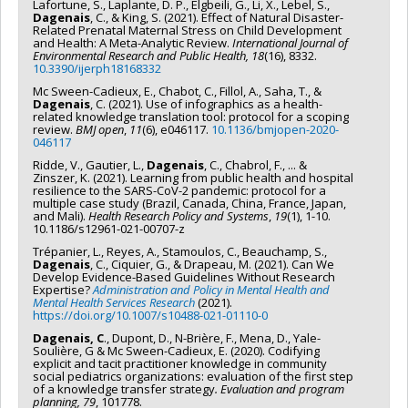
Lafortune, S., Laplante, D. P., Elgbeili, G., Li, X., Lebel, S.,
Dagenais
, C., & King, S. (2021). Effect of Natural Disaster-
Related Prenatal Maternal Stress on Child Development
and Health: A Meta-Analytic Review.
International Journal of
Environmental Research and Public Health, 18
(16), 8332.
10.3390/ijerph18168332
Mc Sween-Cadieux, E., Chabot, C., Fillol, A., Saha, T., &
Dagenais
, C. (2021). Use of infographics as a health-
related knowledge translation tool: protocol for a scoping
review.
BMJ open
,
11
(6), e046117.
10.1136/bmjopen-2020-
046117
Ridde, V., Gautier, L.,
Dagenais
, C., Chabrol, F., ... &
Zinszer, K. (2021). Learning from public health and hospital
resilience to the SARS-CoV-2 pandemic: protocol for a
multiple case study (Brazil, Canada, China, France, Japan,
and Mali).
Health Research Policy and Systems
,
19
(1), 1-10.
10.1186/s12961-021-00707-z
Trépanier, L., Reyes, A., Stamoulos, C., Beauchamp, S.,
Dagenais
, C., Ciquier, G., & Drapeau, M. (2021). Can We
Develop Evidence-Based Guidelines Without Research
Expertise?
Administration and Policy in Mental Health and
Mental Health Services Research
(2021).
https://doi.org/10.1007/s10488-021-01110-0
Dagenais, C
., Dupont, D., N-Brière, F., Mena, D., Yale-
Soulière, G & Mc Sween-Cadieux, E. (2020). Codifying
explicit and tacit practitioner knowledge in community
social pediatrics organizations: evaluation of the first step
of a knowledge transfer strategy
.
Evaluation and program
planning, 79
, 101778.