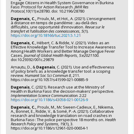
Engage Citizens in Health System Governance in Burkina
Faso: Protocol for Action Research.
JMIR Res
Protocol,10
(11):e28780. doi: 10.2196/28780
Dagenais, C.,
Proulx, M., et Hot., A. (2021). L’enseignement
à distance en temps de pandémie : au-delà des
difficultés, une opportunité d’innovation.
Revue sur le
transfert et l’utilisation des connaissances, 5
(1).
https://doi.org/10.18166/tuc.2021.5.1.21
Dagenais, C
., Hébert, C. & Ridde, V. (2021). Video as an
Effective Knowledge Transfer Tool to Increase Awareness
Among Health Workers and Better Manage Dengue Fever
Cases.
Journal of Global Health Reports, 5:e2021100.
doi:10.29392/001c.29879
Arnautu, D., &
Dagenais
, C. (2021). Use and effectiveness
of policy briefs as a knowledge transfer tool: a scoping
review.
Humanit Soc Sci Commun 8
, 211.
https://doi.org/10.1057/s41599-021-00885-9
Dagenais
, C. (2021). Research use at the Ministry of
Health in Burkina Faso: the decision-makers’ perspective.
Implementation Science Communication
. 2:22
https://doi.org/10.1186/s43058-021-00126-9
Dagenais, C.,
Proulx, M., Mc Sween-Cadieux, E., Nikiema,
A., Bonnet, E., Ridde, V., & Somé, P.-A. (2021). Collaborative
research and knowledge translation on road crashes in
Burkina Faso : The police perspective 18 months on.
Health
Research Policy and Systems, 1
9(1), 3.
https://doi.org/10.1186/s12961-020-00654-1