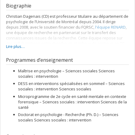
Biographie
Christian Dagenais (CD) est professeur titulaire au département de
psychologie de l’Université de Montréal depuis 2004. Il dirige
depuis 2008, avec le soutien financier du FQRSC,
l'équipe RENARD
,
une équipe de recherche en partenariat sur le transfert des
connaissances issues de la recherche. Cette équipe repose sur
des collaborations entre chercheurs et milieux de pratique en TC,
Lire plus…
afin de contribuer à l’avancement des connaissances scientifiques
dans ce domaine. Les intérêts de recherche de CD recoupent
Programmes d’enseignement
directement les objectifs de recherche de l’équipe, à savoir:
l’évaluation des besoins des intervenants et des
Maîtrise en psychologie – Sciences sociales Sciences
gestionnaires en matière de nouvelles connaissances;
sociales : intervention
l’évaluation des effets des différentes stratégies de TC;
DESS en interventions spécialisées en sommeil – Sciences
l’identification des conditions favorisant une plus grande
sociales : intervention Sciences sociales
utilisation des connaissances.
Microprogramme de 2e cycle en santé mentale en contexte
forensique – Sciences sociales : intervention Sciences de la
CD a occupé le poste de chargé de projet au ministère de la Santé
santé
et des Services sociaux, pour un projet visant à tirer des leçons
des évaluations de 40 projets québécois financés par le Fonds
Doctorat en psychologie - Recherche (Ph. D.) – Sciences
d’adaptation des services de santé. De 2002 à 2011, il a occupé la
sociales Sciences sociales : intervention
fonction de directeur de l’évaluation au Centre de liaison sur
l’intervention et la prévention psychosociales (CLIPP), et il est