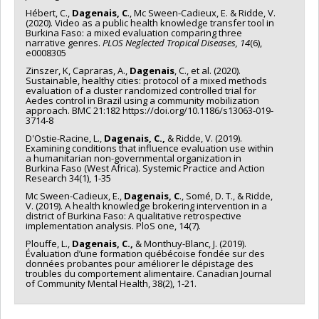
Hébert, C.,
Dagenais, C
., Mc Sween-Cadieux, E. & Ridde, V.
(2020). Video as a public health knowledge transfer tool in
Burkina Faso: a mixed evaluation comparing three
narrative genres.
PLOS Neglected Tropical Diseases,
14
(6),
e0008305
Zinszer, K, Capraras, A.,
Dagenais
, C., et al. (2020).
Sustainable, healthy cities: protocol of a mixed methods
evaluation of a cluster randomized controlled trial for
Aedes control in Brazil using a community mobilization
approach. BMC 21:182 https://doi.org/10.1186/s13063-019-
3714-8
D'Ostie-Racine, L.,
Dagenais, C.,
& Ridde, V. (2019).
Examining conditions that influence evaluation use within
a humanitarian non-governmental organization in
Burkina Faso (West Africa). Systemic Practice and Action
Research 34(1), 1-35
Mc Sween-Cadieux, E.,
Dagenais, C
., Somé, D. T., & Ridde,
V. (2019). A health knowledge brokering intervention in a
district of Burkina Faso: A qualitative retrospective
implementation analysis. PloS one, 14(7).
Plouffe, L.,
Dagenais, C.,
& Monthuy-Blanc, J. (2019).
Évaluation d’une formation québécoise fondée sur des
données probantes pour améliorer le dépistage des
troubles du comportement alimentaire. Canadian Journal
of Community Mental Health, 38(2), 1-21.