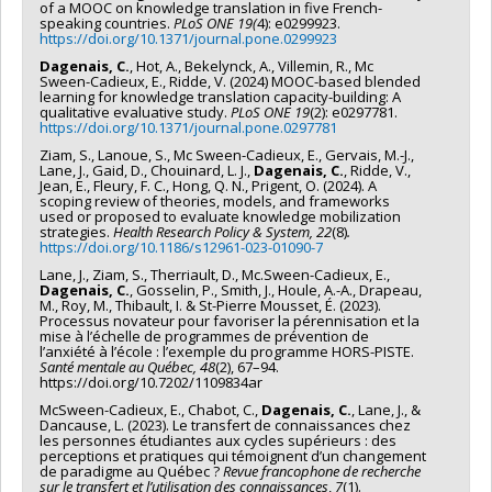
of a MOOC on knowledge translation in five French-
les décisions prises dans les organisations de soins tout en
et s’adapte au contexte national et local qui évolue sans
speaking countries.
PLoS ONE 19(
4): e0299923.
contribuant aux meilleures prises de décisions par les
cesse, nécessitant une évolution des devis de recherche
https://doi.org/10.1371/journal.pone.0299923
professionnels de la santé, les patients et leurs proches.
pour répondre aux interventions nouvelles et questions de
Dagenais, C.
, Hot, A., Bekelynck, A., Villemin, R., Mc
recherche qu’elles suscitent.
Sween-Cadieux, E., Ridde, V. (2024) MOOC-based blended
learning for knowledge translation capacity-building: A
qualitative evaluative study.
PLoS ONE 19
(2): e0297781.
https://doi.org/10.1371/journal.pone.0297781
Ziam, S., Lanoue, S., Mc Sween-Cadieux, E., Gervais, M.-J.,
Lane, J., Gaid, D., Chouinard, L. J.,
Dagenais, C.
, Ridde, V.,
Jean, E., Fleury, F. C., Hong, Q. N., Prigent, O. (2024). A
scoping review of theories, models, and frameworks
used or proposed to evaluate knowledge mobilization
strategies.
Health Research Policy & System, 22
(8)
.
https://doi.org/10.1186/s12961-023-01090-7
Lane, J., Ziam, S., Therriault, D., Mc.Sween-Cadieux, E.,
Dagenais, C.
, Gosselin, P., Smith, J., Houle, A.-A., Drapeau,
M., Roy, M., Thibault, I. & St-Pierre Mousset, É. (2023).
Processus novateur pour favoriser la pérennisation et la
mise à l’échelle de programmes de prévention de
l’anxiété à l’école : l’exemple du programme HORS-PISTE.
Santé mentale au Québec, 48
(2), 67–94.
https://doi.org/10.7202/1109834ar
McSween-Cadieux, E., Chabot, C.,
Dagenais, C.
, Lane, J., &
Dancause, L. (2023). Le transfert de connaissances chez
les personnes étudiantes aux cycles supérieurs : des
perceptions et pratiques qui témoignent d’un changement
de paradigme au Québec ?
Revue francophone de recherche
sur le transfert et l’utilisation des connaissances
,
7
(1).