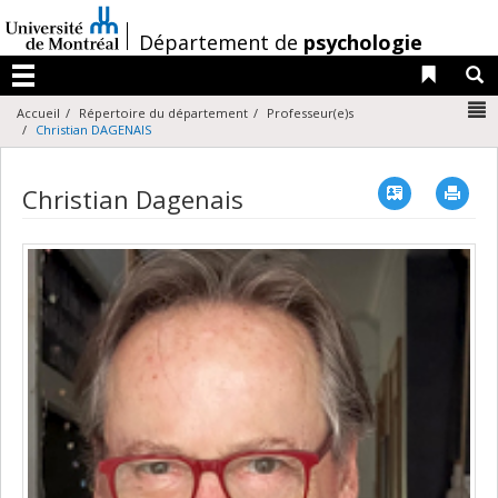
Passer
au
/
Département de
psychologie
contenu
Liens 
R
Menu
N
Accueil
Répertoire du département
Professeur(e)s
Christian DAGENAIS
Vcard
Imp
Christian Dagenais