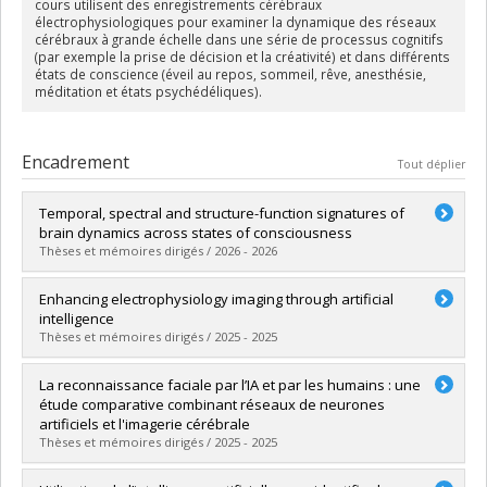
cours utilisent des enregistrements cérébraux
électrophysiologiques pour examiner la dynamique des réseaux
cérébraux à grande échelle dans une série de processus cognitifs
(par exemple la prise de décision et la créativité) et dans différents
états de conscience (éveil au repos, sommeil, rêve, anesthésie,
méditation et états psychédéliques).
Encadrement
Tout déplier
Temporal, spectral and structure-function signatures of
brain dynamics across states of consciousness
Thèses et mémoires dirigés / 2026 - 2026
Diplômé(e) :
Subramani, Venkatesh
Enhancing electrophysiology imaging through artificial
Cycle :
Doctorat
intelligence
Diplôme obtenu :
Ph. D.
Thèses et mémoires dirigés / 2025 - 2025
Lien vers le document dans Papyrus
Diplômé(e) :
Dehgan, Arthur
La reconnaissance faciale par l’IA et par les humains : une
Cycle :
Doctorat
étude comparative combinant réseaux de neurones
Diplôme obtenu :
Ph. D.
artificiels et l'imagerie cérébrale
Lien vers le document dans Papyrus
Thèses et mémoires dirigés / 2025 - 2025