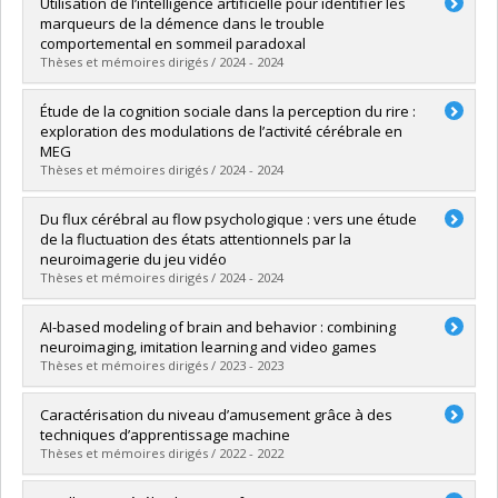
Diplômé(e) :
Abdelhedi, Hamza
Utilisation de l’intelligence artificielle pour identifier les
Cycle :
Maîtrise
marqueurs de la démence dans le trouble
Diplôme obtenu :
M. Sc.
comportemental en sommeil paradoxal
Lien vers le document dans Papyrus
Thèses et mémoires dirigés / 2024 - 2024
Diplômé(e) :
Mekki Berrada, Loubna
Étude de la cognition sociale dans la perception du rire :
Cycle :
Doctorat
exploration des modulations de l’activité cérébrale en
Diplôme obtenu :
Ph. D.
MEG
Lien vers le document dans Papyrus
Thèses et mémoires dirigés / 2024 - 2024
Diplômé(e) :
El Khantour, Clara
Du flux cérébral au flow psychologique : vers une étude
Cycle :
Maîtrise
de la fluctuation des états attentionnels par la
Diplôme obtenu :
M. Sc.
neuroimagerie du jeu vidéo
Lien vers le document dans Papyrus
Thèses et mémoires dirigés / 2024 - 2024
Diplômé(e) :
Harel, Yann
AI-based modeling of brain and behavior : combining
Cycle :
Doctorat
neuroimaging, imitation learning and video games
Diplôme obtenu :
Ph. D.
Thèses et mémoires dirigés / 2023 - 2023
Lien vers le document dans Papyrus
Diplômé(e) :
Kemtur, Anirudha
Caractérisation du niveau d’amusement grâce à des
Cycle :
Maîtrise
techniques d’apprentissage machine
Diplôme obtenu :
M. Sc.
Thèses et mémoires dirigés / 2022 - 2022
Lien vers le document dans Papyrus