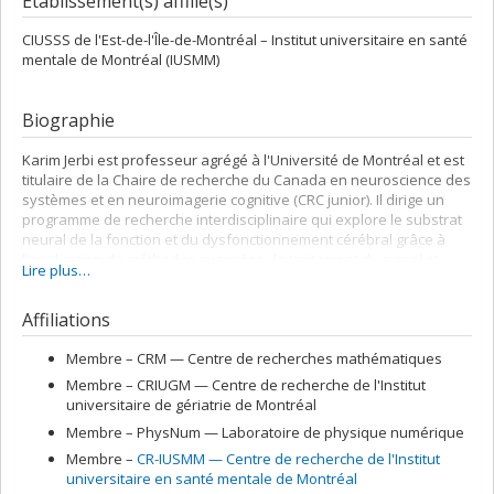
Établissement(s) affilié(s)
CIUSSS de l'Est-de-l'Île-de-Montréal – Institut universitaire en santé
mentale de Montréal (IUSMM)
Biographie
Karim Jerbi est professeur agrégé à l'Université de Montréal et est
titulaire de la Chaire de recherche du Canada en neuroscience des
systèmes et en neuroimagerie cognitive (CRC junior). Il dirige un
programme de recherche interdisciplinaire qui explore le substrat
neural de la fonction et du dysfonctionnement cérébral grâce à
l'application de méthodes avancées de traitement du signal et
Lire plus…
d'apprentissage automatique aux données cérébrales
multimodales et multi-échelles.
Affiliations
Membre –
CRM — Centre de recherches mathématiques
Membre –
CRIUGM — Centre de recherche de l'Institut
universitaire de gériatrie de Montréal
Membre –
PhysNum — Laboratoire de physique numérique
Membre –
CR-IUSMM — Centre de recherche de l'Institut
universitaire en santé mentale de Montréal