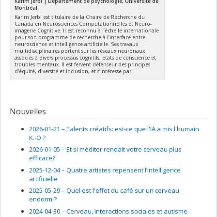
Karim Jerbi | Département de psychologie, Université de
Montréal
Karim Jerbi est titulaire de la Chaire de Recherche du
Canada en Neurosciences Computationnelles et Neuro-
imagerie Cognitive. Il est reconnu à l’échelle internationale
pour son programme de recherche à l’interface entre
neuroscience et intelligence artificielle. Ses travaux
multidisciplinaires portent sur les réseaux neuronaux
associés à divers processus cognitifs, états de conscience et
troubles mentaux. Il est fervent défenseur des principes
d’équité, diversité et inclusion, et s’intéresse par
Nouvelles
2026-01-21 –
Talents créatifs: est-ce que l'IA a mis l'humain
K.-O.?
2026-01-05 –
Et si méditer rendait votre cerveau plus
efficace?
2025-12-04 –
Quatre artistes repensent l’intelligence
artificielle
2025-05-29 –
Quel est l'effet du café sur un cerveau
endormi?
2024-04-30 –
Cerveau, interactions sociales et autisme