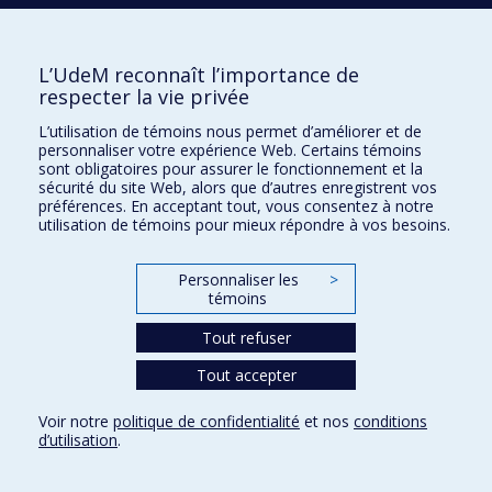
MAGEAU
Geneviève
L’UdeM reconnaît l’importance de
MCKERRAL
Michelle
respecter la vie privée
L’utilisation de témoins nous permet d’améliorer et de
personnaliser votre expérience Web. Certains témoins
MEILLEUR
Dominique
sont obligatoires pour assurer le fonctionnement et la
sécurité du site Web, alors que d’autres enregistrent vos
préférences. En acceptant tout, vous consentez à notre
utilisation de témoins pour mieux répondre à vos besoins.
MERCERAT
Coralie
Personnaliser les
>
témoins
MONETTE
Sébastien
Tout refuser
Tout accepter
MONTEMBEAULT
Maxime
Voir notre
politique de confidentialité
et nos
conditions
d’utilisation
.
MORENO
Jhon Alexander