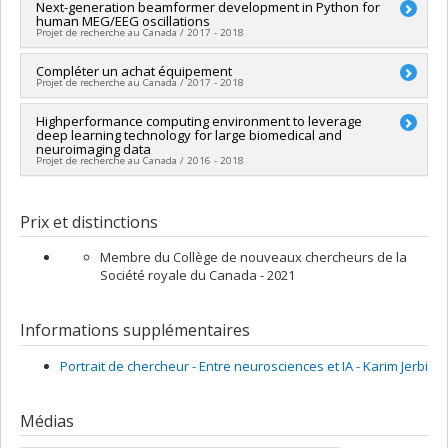
Chercheur principal :
Next-generation beamformer development in Python for
Karim Jerbi
human MEG/EEG oscillations
Sources de financement :
SPIIE/Secrétariat des programmes
Projet de recherche au Canada / 2017 - 2018
interorganismes à l’intention des établissements
Programmes de subvention :
PVXXXXXX-Fonds d'excellence
Chercheur principal :
Compléter un achat équipement
Karim Jerbi
en recherche Apogée Canada/Bourse
Projet de recherche au Canada / 2017 - 2018
Sources de financement :
Karolinska Institutet
Programmes de subvention :
Chercheur principal :
Highperformance computing environment to leverage
Karim Jerbi
deep learning technology for large biomedical and
Sources de financement :
Université de Montréal
neuroimaging data
Programmes de subvention :
PVXXXXXX-FEI sans restriction
Projet de recherche au Canada / 2016 - 2018
Chercheur principal :
Yoshua Bengio
Co-chercheurs :
Pascal Vincent
,
Luc Vinet
,
Roland Memisevic
,
Prix et distinctions
Karim Jerbi
,
Aaron Courville
,
Christopher Pal
Sources de financement :
CRSNG/Conseil de recherches en
Membre du Collège de nouveaux chercheurs de la
sciences naturelles et génie du Canada (CRSNG)
Société royale du Canada - 2021
Programmes de subvention :
PVXXXXXX-(OIR) Outils et
d'instruments de recherche (de 7 001 $ à 150 000 $)
Informations supplémentaires
Portrait de chercheur - Entre neurosciences et IA - Karim Jerbi
Médias