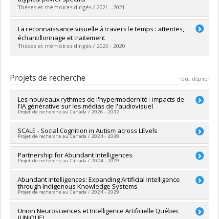
Thèses et mémoires dirigés / 2021 - 2021
Diplômé(e) :
Nest, Timothy
La reconnaissance visuelle à travers le temps : attentes,
Cycle :
Maîtrise
échantillonnage et traitement
Diplôme obtenu :
M. Sc.
Thèses et mémoires dirigés / 2020 - 2020
Lien vers le document dans Papyrus
Diplômé(e) :
Caplette, Laurent
Cycle :
Doctorat
Projets de recherche
Tout déplier
Diplôme obtenu :
Ph. D.
Lien vers le document dans Papyrus
Les nouveaux rythmes de l'hypermodernité : impacts de
l'IA générative sur les médias de l'audiovisuel
Projet de recherche au Canada / 2026 - 2032
Chercheur principal :
SCALE - Social Cognition in Autism across LEvels
André Gaudreault
Projet de recherche au Canada / 2024 - 2030
Co-chercheurs :
Richard Bégin
,
Karim Jerbi
,
Marie-Josée Saint-
Pierre
,
Fatiha Sadat
,
Sorelle Audrey Kamkuimo Kengne
Sources de financement :
Partnership for Abundant Intelligences
IRSC/Instituts de recherche en
Sources de financement :
CRSH/Conseil de recherches en
Projet de recherche au Canada / 2024 - 2029
santé du Canada
sciences humaines du Canada
Programmes de subvention :
PVXXXXXX-(PJT) Subvention
Programmes de subvention :
PVXXXXXX-Subvention Savoir
Chercheur principal :
Abundant Intelligences: Expanding Artificial Intelligence
Jason Lewis
Projet
through Indigenous Knowledge Systems
Co-chercheurs :
Karim Jerbi
Projet de recherche au Canada / 2024 - 2029
Sources de financement :
CRSH/Conseil de recherches en
sciences humaines du Canada
Chercheur principal :
Union Neurosciences et Intelligence Artificielle Québec
Jason Lewis
Programmes de subvention :
PV128152-Subvention de
(UNIQUE)