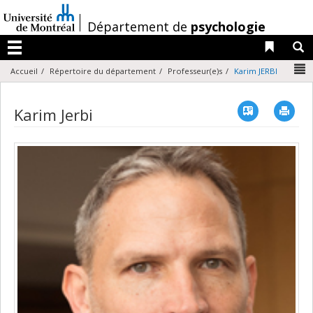
Passer
au
/
Département de
psychologie
contenu
Liens 
R
Menu
N
Accueil
Répertoire du département
Professeur(e)s
Karim JERBI
Vcard
Imp
Karim Jerbi