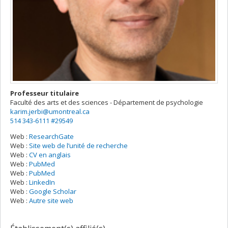
Professeur titulaire
Faculté des arts et des sciences - Département de psychologie
karim.jerbi@umontreal.ca
514 343-6111 #29549
Web :
ResearchGate
Web :
Site web de l’unité de recherche
Web :
CV en anglais
Web :
PubMed
Web :
PubMed
Web :
LinkedIn
Web :
Google Scholar
Web :
Autre site web