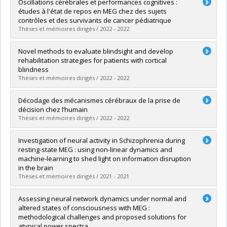
Diplômé(e) :
Toupin, Gabrielle
Oscillations cérébrales et performances cognitives :
Cycle :
Maîtrise
études à l'état de repos en MEG chez des sujets
Diplôme obtenu :
M. Sc.
contrôles et des survivants de cancer pédiatrique
Lien vers le document dans Papyrus
Thèses et mémoires dirigés / 2022 - 2022
Diplômé(e) :
Oswald, Victor
Novel methods to evaluate blindsight and develop
Cycle :
Doctorat
rehabilitation strategies for patients with cortical
Diplôme obtenu :
Ph. D.
blindness
Lien vers le document dans Papyrus
Thèses et mémoires dirigés / 2022 - 2022
Diplômé(e) :
Hadid, Vanessa
Décodage des mécanismes cérébraux de la prise de
Cycle :
Doctorat
décision chez l’humain
Diplôme obtenu :
Ph. D.
Thèses et mémoires dirigés / 2022 - 2022
Lien vers le document dans Papyrus
Diplômé(e) :
Thiery, Thomas
Investigation of neural activity in Schizophrenia during
Cycle :
Doctorat
resting-state MEG : using non-linear dynamics and
Diplôme obtenu :
Ph. D.
machine-learning to shed light on information disruption
Lien vers le document dans Papyrus
in the brain
Thèses et mémoires dirigés / 2021 - 2021
Diplômé(e) :
Alamian, Golnoush
Assessing neural network dynamics under normal and
Cycle :
Doctorat
altered states of consciousness with MEG :
Diplôme obtenu :
Ph. D.
methodological challenges and proposed solutions for
Lien vers le document dans Papyrus
atypical power spectra