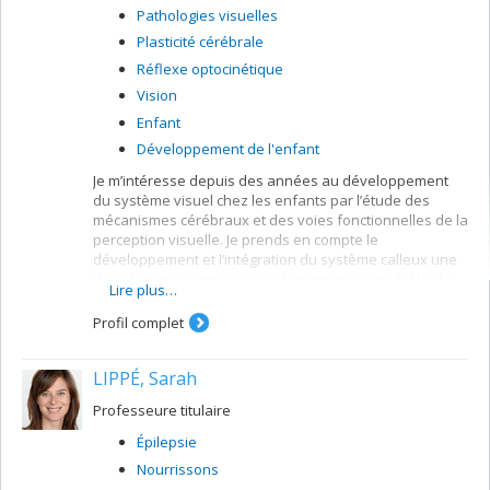
Pathologies visuelles
Plasticité cérébrale
Réflexe optocinétique
Vision
Enfant
Développement de l'enfant
Je m’intéresse depuis des années au développement
du système visuel chez les enfants par l’étude des
mécanismes cérébraux et des voies fonctionnelles de la
perception visuelle. Je prends en compte le
développement et l’intégration du système calleux une
des plus importantes voies de transmission cérébrale.
Lire plus…
J’ai également un intérêt concernant la fonction auditive
chez différents sujets humains de la population. De
Profil complet
même quand des systèmes sensoriels deviennent
déficients j’étudie comment se fait réorganisation des
LIPPÉ, Sarah
autres systèmes sensoriels intacts en utilisant une
propriété neuronale qui est la plasticité cérébrale.
Professeure titulaire
Épilepsie
Nourrissons