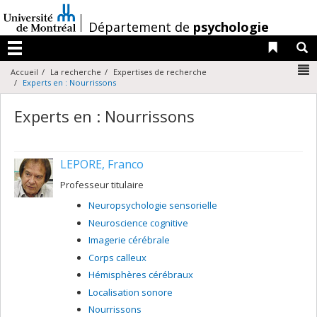
Passer
au
/
Département de
psychologie
contenu
Liens 
R
Menu
N
Accueil
La recherche
Expertises de recherche
Experts en : Nourrissons
Experts en : Nourrissons
LEPORE, Franco
Professeur titulaire
Neuropsychologie sensorielle
Neuroscience cognitive
Imagerie cérébrale
Corps calleux
Hémisphères cérébraux
Localisation sonore
Nourrissons