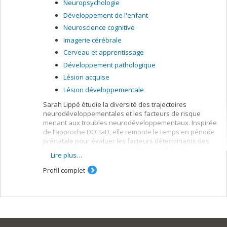
Neuropsychologie
Développement de l'enfant
Neuroscience cognitive
Imagerie cérébrale
Cerveau et apprentissage
Développement pathologique
Lésion acquise
Lésion développementale
Sarah Lippé étudie la diversité des trajectoires
neurodéveloppementales et les facteurs de risque
menant aux troubles neurodéveloppementaux. Inspirée
de l’approche DOHaD, elle remonte le temps en période
prénatale pour évaluer les facteurs déterminants des
manifestations neurologiques postnatales, (ex.
Lire plus…
convulsion). Par ailleurs, elle a développé des
biomarqueurs de l'activité cérébrale, sensibles à la
Profil complet
maturation cérébrale et au développement cognitif. Elle
utilise actuellement un traitement avancé du signal
d'imagerie pour délimiter les mécanismes étiologiques
conduisant à un développement neurologique anormal.
Les efforts de recherche de la chercheuse Sarah Lippé
visent aussi à faire croître les possibilités de traitements