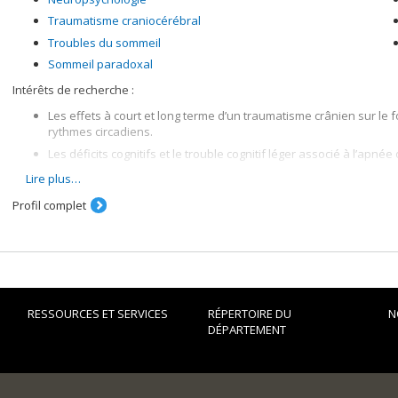
Traumatisme craniocérébral
Troubles du sommeil
Sommeil paradoxal
Intérêts de recherche :
Les effets à court et long terme d’un traumatisme crânien sur le fo
rythmes circadiens.
Les déficits cognitifs et le trouble cognitif léger associé à l’apné
La pathophysiologie de l'hypersomnie idiopathique.
Lire plus…
Le développement de plateforme de science ouverte pour le par
Profil complet
Méthodologies :
Polysomnographie, évaluation neuropsychologique, analyse spectrale d
RESSOURCES ET SERVICES
RÉPERTOIRE DU
N
DÉPARTEMENT