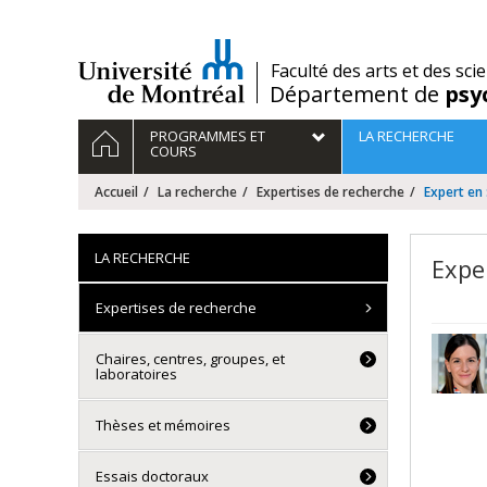
Passer
au
contenu
/
Faculté des arts et des sci
Département de
psy
Navigation
ACCUEIL
PROGRAMMES ET
LA RECHERCHE
principale
COURS
Accueil
La recherche
Expertises de recherche
Expert en
LA RECHERCHE
Expe
Expertises de recherche
Chaires, centres, groupes, et
laboratoires
Thèses et mémoires
Essais doctoraux