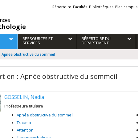
Liens
Répertoire
Facultés
Bibliothèques
Plan campus
externes
ences
chologie
RESSOURCES ET
RÉPERTOIRE DU
SERVICES
DÉPARTEMENT
 : Apnée obstructive du sommeil
rt en : Apnée obstructive du sommeil
GOSSELIN, Nadia
Professeure titulaire
Apnée obstructive du sommeil
Trauma
Attention
Neuropsychologie