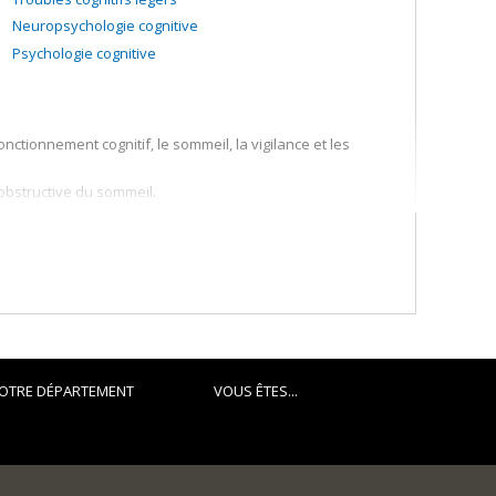
Neuropsychologie cognitive
Psychologie cognitive
nctionnement cognitif, le sommeil, la vigilance et les
e obstructive du sommeil.
tage des données et des outils d'analyse en sommeil
e l’EEG, imagerie IRM et SPECT, génétique.
OTRE DÉPARTEMENT
VOUS ÊTES...