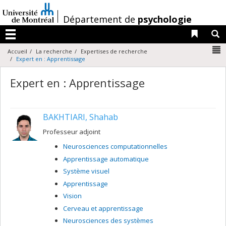
Passer
au
/
Département de
psychologie
contenu
Liens 
R
Menu
N
Accueil
La recherche
Expertises de recherche
Expert en : Apprentissage
Expert en : Apprentissage
BAKHTIARI, Shahab
Professeur adjoint
Neurosciences computationnelles
Apprentissage automatique
Système visuel
Apprentissage
Vision
Cerveau et apprentissage
Neurosciences des systèmes