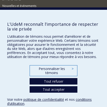
Nouvelles et événements
Comment soutenir le Département?
BESOIN D'AIDE?
L’UdeM reconnaît l’importance de respecter
la vie privée
Plan du site
L’utilisation de témoins nous permet d’améliorer et de
Signaler une erreur
personnaliser votre expérience Web. Certains témoins sont
Accessibilité
obligatoires pour assurer le fonctionnement et la sécurité
du site Web, alors que d’autres enregistrent vos
FACULTÉ DES ARTS ET DES SCIENCES
préférences. En acceptant tout, vous consentez à notre
utilisation de témoins pour mieux répondre à vos besoins.
Nos départements et écoles
Nos centres d'études
Personnaliser les
>
témoins
Nos programmes et cours
Tout refuser
Tout accepter
Confidentialité
Conditions d’utilisation
Voir notre
politique de confidentialité
et nos
conditions
Paramètres des témoins
d’utilisation
.
Université de