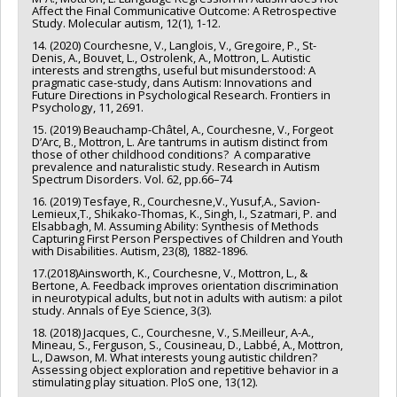
Affect the Final Communicative Outcome: A Retrospective
Study. Molecular autism, 12(1), 1-12.
14. (2020) Courchesne, V., Langlois, V., Gregoire, P., St-
Denis, A., Bouvet, L., Ostrolenk, A., Mottron, L. Autistic
interests and strengths, useful but misunderstood: A
pragmatic case-study, dans Autism: Innovations and
Future Directions in Psychological Research. Frontiers in
Psychology, 11, 2691.
15. (2019) Beauchamp-Châtel, A., Courchesne, V., Forgeot
D’Arc, B., Mottron, L. Are tantrums in autism distinct from
those of other childhood conditions? A comparative
prevalence and naturalistic study. Research in Autism
Spectrum Disorders. Vol. 62, pp.66–74
16. (2019) Tesfaye, R., Courchesne,V., Yusuf,A., Savion-
Lemieux,T., Shikako-Thomas, K., Singh, I., Szatmari, P. and
Elsabbagh, M. Assuming Ability: Synthesis of Methods
Capturing First Person Perspectives of Children and Youth
with Disabilities. Autism, 23(8), 1882-1896.
17.(2018)Ainsworth, K., Courchesne, V., Mottron, L., &
Bertone, A. Feedback improves orientation discrimination
in neurotypical adults, but not in adults with autism: a pilot
study. Annals of Eye Science, 3(3).
18. (2018) Jacques, C., Courchesne, V., S.Meilleur, A-A.,
Mineau, S., Ferguson, S., Cousineau, D., Labbé, A., Mottron,
L., Dawson, M. What interests young autistic children?
Assessing object exploration and repetitive behavior in a
stimulating play situation. PloS one, 13(12).