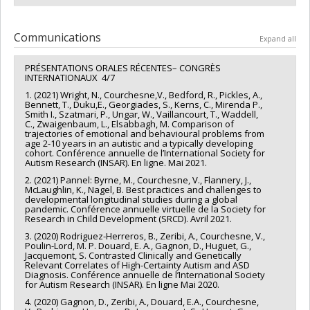
Communications
Expand all
PRÉSENTATIONS ORALES RÉCENTES– CONGRÈS
INTERNATIONAUX 4/7
1. (2021) Wright, N., Courchesne,V., Bedford, R., Pickles, A.,
Bennett, T., Duku,E., Georgiades, S., Kerns, C., Mirenda P.,
Smith I., Szatmari, P., Ungar, W., Vaillancourt, T., Waddell,
C., Zwaigenbaum, L., Elsabbagh, M. Comparison of
trajectories of emotional and behavioural problems from
age 2-10 years in an autistic and a typically developing
cohort. Conférence annuelle de l’International Society for
Autism Research (INSAR). En ligne. Mai 2021.
2. (2021) Pannel: Byrne, M., Courchesne, V., Flannery, J.,
McLaughlin, K., Nagel, B. Best practices and challenges to
developmental longitudinal studies during a global
pandemic. Conférence annuelle virtuelle de la Society for
Research in Child Development (SRCD). Avril 2021.
3. (2020) Rodriguez-Herreros, B., Zeribi, A., Courchesne, V.,
Poulin-Lord, M. P. Douard, E. A., Gagnon, D., Huguet, G.,
Jacquemont, S. Contrasted Clinically and Genetically
Relevant Correlates of High-Certainty Autism and ASD
Diagnosis. Conférence annuelle de l’International Society
for Autism Research (INSAR). En ligne Mai 2020.
4. (2020) Gagnon, D., Zeribi, A., Douard, E.A., Courchesne,