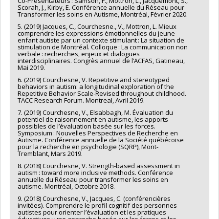
Co-Présentateurs : Samson, F., Mottron, L., Jacquemont, S.,
Scorah, J., Kirby, E. Conférence annuelle du Réseau pour
Transformer les soins en Autisme, Montréal, Février 2020.
5. (2019) Jacques, C., Courchesne., V., Mottron, L. Mieux
comprendre les expressions émotionnelles du jeune
enfant autiste par un contexte stimulant : La situation de
stimulation de Montréal. Colloque : La communication non
verbale : recherches, enjeux et dialogues
interdisciplinaires. Congrès annuel de l’ACFAS, Gatineau,
Mai 2019.
6. (2019) Courchesne, V. Repetitive and stereotyped
behaviors in autism: a longitudinal exploration of the
Repetitive Behavior Scale-Revised throughout childhood.
TACC Research Forum. Montreal, Avril 2019.
7. (2019) Courchesne, V., Elsabbagh, M. Évaluation du
potentiel de raisonnement en autisme, les apports
possibles de l’évaluation basée sur les forces.
Symposium : Nouvelles Perspectives de Recherche en
Autisme. Conférence annuelle de la Société québécoise
pour la recherche en psychologie (SQRP), Mont-
Tremblant, Mars 2019.
8. (2018) Courchesne, V. Strength-based assessment in
autism : toward more inclusive methods. Conférence
annuelle du Réseau pour transformer les soins en
autisme. Montréal, Octobre 2018.
9. (2018) Courchesne, V., Jacques, C. (conférencières
invitées). Comprendre le profil cognitif des personnes
autistes pour orienter l’évaluation et les pratiques
éducatives : une approche basée sur les forces et les