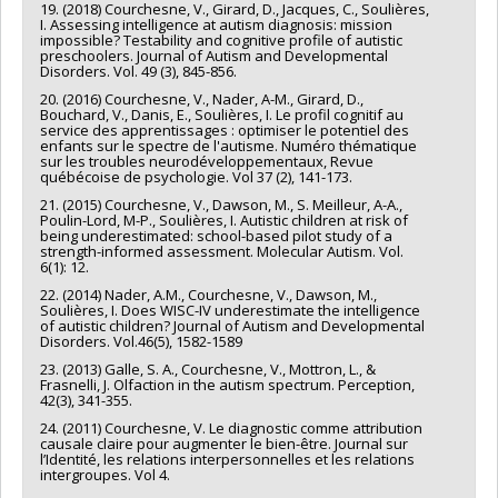
19. (2018) Courchesne, V., Girard, D., Jacques, C., Soulières,
I. Assessing intelligence at autism diagnosis: mission
impossible? Testability and cognitive profile of autistic
preschoolers. Journal of Autism and Developmental
Disorders. Vol. 49 (3), 845-856.
20. (2016) Courchesne, V., Nader, A-M., Girard, D.,
Bouchard, V., Danis, E., Soulières, I. Le profil cognitif au
service des apprentissages : optimiser le potentiel des
enfants sur le spectre de l'autisme. Numéro thématique
sur les troubles neurodéveloppementaux, Revue
québécoise de psychologie. Vol 37 (2), 141-173.
21. (2015) Courchesne, V., Dawson, M., S. Meilleur, A-A.,
Poulin-Lord, M-P., Soulières, I. Autistic children at risk of
being underestimated: school-based pilot study of a
strength-informed assessment. Molecular Autism. Vol.
6(1): 12.
22. (2014) Nader, A.M., Courchesne, V., Dawson, M.,
Soulières, I. Does WISC-IV underestimate the intelligence
of autistic children? Journal of Autism and Developmental
Disorders. Vol.46(5), 1582-1589
23. (2013) Galle, S. A., Courchesne, V., Mottron, L., &
Frasnelli, J. Olfaction in the autism spectrum. Perception,
42(3), 341-355.
24. (2011) Courchesne, V. Le diagnostic comme attribution
causale claire pour augmenter le bien-être. Journal sur
l’Identité, les relations interpersonnelles et les relations
intergroupes. Vol 4.