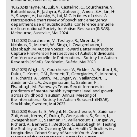
10.(2024)Frayne, M., Luk, V., Castelino, C., Courchesne, V.,
Baharikhoob, P., Jachyra, P., Zaheer, J., Ameis, S.H., Lin, H-
Y., Sawyer, A., Lunsky, Y., Lai, M-C. In times of crisis: A
retrospective chart review of psychiatric emergency
department use of autistic adults. Conférence annuelle
de l’International Society for Autism Research (INSAR).
Melbourne, Australie, Mai 2024.
11.(2023) Courchesne, V., Tesfaye, R., Mirenda, P.,
Nichloas, D., Mitchell, W., Singh, I., Zwaigenbaum, L.,
Elsabbagh, M. Autism Voices: Toward Better Methods to
Capture First-Person Perspectives of Autistic Individuals.
Conférence annuelle de l’International Society for Autism
Research (INSAR). Stockholm, Suède, Mai 2023.
12.(2023) Wright, N., Courchesne, V., Pickles, A., Bedford, R.,
Duku, E., Kerns, C.M., Bennett, T., Georgiades, S., Mirenda,
P., Richards, A., Smith, I.M., Ungar, W., Vaillancourt, T.,
Zaidman-Zait, A., Zwaigenbaum, L., Szatmari, P.,
Elsabbagh, M., Pathways Team. Sex differences in
predictors of mental health symptoms level and growth
across childhood in autism. Annual Meeting of
the International Society for Autism Research (INSAR).
Stockholm, Sweden, Mai 2023.
13.(2023) Roberts, E., Wright, N., Courchesne, V., Zaidman-
Zait, Anat., Kerns, C., Duku, E., Georgiades, S., Smith, I.,
Zwaigenbaum, L., Szatmari, P., Vaillancourt, T., Ungar, W.,
Richard, A., Bennett, T., Bedford, R., Elsabbagh, M. Testing
the Stability of Co-Occuring Mental Health Difficulties in a
Longitudinal Cohort Study of Autistic Youth. Annual
Meeting of the International Society for Autism