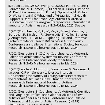
5.(Submitted)(2025)S.K. Wong, A., Owusu, P., Tint, A., Lee, J.,
Courchesne, V., H. Ameis, S., Tilleczek, K., Brian, J., Penner,
M., Kushki, A., Anagnostou E., Lai, J., Spoelstra, M., Golan,
O., Weiss, J., Lai M-C. What Kind of Virtual Mental Health
Support Is Useful for School-Age Autistic Children? a
Qualitative Study of Caregiver Perspectives. International
meeting for Autism research (INSAR) May 2025, Seattle
6.(2024)Courchesne, V., Ai, W., Mo, K., Brian, J., Crosbie, J.,
Schachar, R., Nicolson, R., Georgiadis, S., Kelley, E., Jones,
J., Anagnostou, E., Lai, M-C. Exploring Risk and Protective
Factors for Mental Health Difficulties in Autistic Youth.
Conférence annuelle de l’International Society for Autism
Research (INSAR). Melbourne, Australie, Mai 2024.
7.(2024)Desrosiers, J., Côté, A., Courchesne, V., Mottron, L.
Calendar Calculation: A Systematic Review. Conférence
annuelle de l’International Society for Autism
Research (INSAR). Melbourne, Australie, Mai 2024.
8.(2024)Lacelle, C., Mottron, L., Courchesne, V., Soulières, I.,
Jacques, C. From Sensory to Literacy Interests,
Documenting the Variety of Young Autistic Interests with
the Montreal Stimulating Play Situation. Conférence
annuelle de l’International Society for Autism
Research (INSAR). Melbourne, Australie, Mai 2024.
9.(2024)Desrosiers, J., Courchesne, V., Mottron, L. Cognitive
and Language Profiles, and Calendar Abilities of Two
Autistic Calendar Calculators. Conférence annuelle de
l’International Society for Autism Research (INSAR).
Melbourne, Australie, Mai 2024.