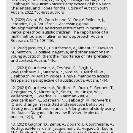
Elsabbagh, M. Autism Voices: Perspectives of the Needs,
Challenges, and Hopes for the Future of Autistic Youth.
Autism. 2022. *co-first authors
9. (2022) Girard, D., Courchesne, V., Degré‐Pelletier, J.,
Letendre, C., & Soulières, I. Assessing global
developmental delay across instruments in minimally
verbal preschool autistic children: The importance of a
multi‐method and multi‐informant approach. Autism
Research, 15(1), 103-116.
10. (2022) Jacques, C., Courchesne, V., Mineau, S., Dawson.
M., Mottron, L. Positive, negative, and other emotions in
young autistic children: the importance of interpretation
and context. Autism, 1-16.
11. (2021) Courchesne, V., Tesfaye, R., Singh, I.,
Zwaigenbaum, L., Mirenda, P., Nicolas, D. Mitchell, W.,
Elsabbagh, M. Autism Voices: a novel method to access
first-person perspective of autistic youth. Autism, 1-14.
12. (2021) Courchesne, V., Bedford, R., Duku, E., Bennett, T.,
Georgiades, S., Mirenda, P., Smith, I. M., Ungar, W. J.,
Vaillancourt, T., Waddell, C., Zaidman-Zait, A.,
Zwaigenbaum, L., Szatmari, P., Elsabbagh, M. Non-verbal
IQ and change in restricted and repetitive behaviors
throughout childhood in autism: A longitudinal study using
the Autism Diagnostic Interview-Revised. Molecular
autism, 12(1), 1-10
13. (2021) Gagnon, D., Zeribi, A., Douard, E. Courchesne, V.,
Rodríguez-Herreros, B., Jacquemont, S., Huguet, G., Loum,
M-A., Mottron, L. Language Regression in Autism does not