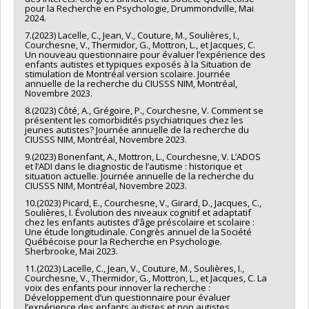
pour la Recherche en Psychologie, Drummondville, Mai
2024.
7.(2023) Lacelle, C., Jean, V., Couture, M., Soulières, I.,
Courchesne, V., Thermidor, G., Mottron, L., et Jacques, C.
Un nouveau questionnaire pour évaluer l’expérience des
enfants autistes et typiques exposés à la Situation de
stimulation de Montréal version scolaire. Journée
annuelle de la recherche du CIUSSS NIM, Montréal,
Novembre 2023.
8.(2023) Côté, A., Grégoire, P., Courchesne, V. Comment se
présentent les comorbidités psychiatriques chez les
jeunes autistes? Journée annuelle de la recherche du
CIUSSS NIM, Montréal, Novembre 2023.
9.(2023) Bonenfant, A., Mottron, L., Courchesne, V. L’ADOS
et l’ADI dans le diagnostic de l’autisme : historique et
situation actuelle. Journée annuelle de la recherche du
CIUSSS NIM, Montréal, Novembre 2023.
10.(2023) Picard, E., Courchesne, V., Girard, D., Jacques, C.,
Soulières, I. Évolution des niveaux cognitif et adaptatif
chez les enfants autistes d’âge préscolaire et scolaire :
Une étude longitudinale. Congrès annuel de la Société
Québécoise pour la Recherche en Psychologie.
Sherbrooke, Mai 2023.
11.(2023) Lacelle, C., Jean, V., Couture, M., Soulières, I.,
Courchesne, V., Thermidor, G., Mottron, L., et Jacques, C. La
voix des enfants pour innover la recherche :
Développement d’un questionnaire pour évaluer
l’expérience des enfants autistes et non autistes