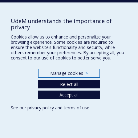
LEHMANN
Alexandre
UdeM understands the importance of
LEPORE
Franco
privacy
Cookies allow us to enhance and personalize your
browsing experience. Some cookies are required to
LIPPÉ
Sarah
ensure the website’s functionality and security, while
others remember your preferences. By accepting all, you
consent to our use of cookies to better serve you.
LUPIEN
Sonia
Manage cookies
>
Reject all
Accept all
M
MAGEAU
Geneviève
See our
privacy policy
and
terms of use
.
MCKERRAL
Michelle