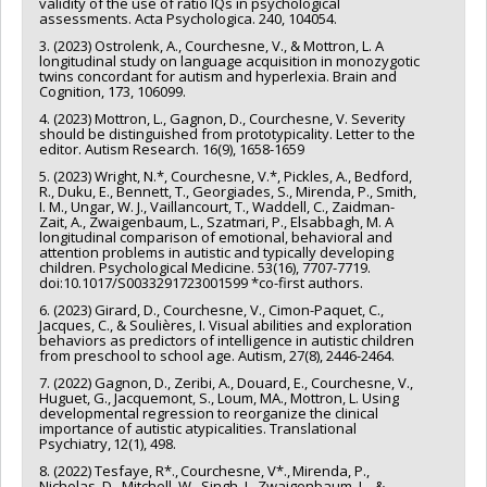
validity of the use of ratio IQs in psychological
assessments. Acta Psychologica. 240, 104054.
3. (2023) Ostrolenk, A., Courchesne, V., & Mottron, L. A
longitudinal study on language acquisition in monozygotic
twins concordant for autism and hyperlexia. Brain and
Cognition, 173, 106099.
4. (2023) Mottron, L., Gagnon, D., Courchesne, V. Severity
should be distinguished from prototypicality. Letter to the
editor. Autism Research. 16(9), 1658-1659
5. (2023) Wright, N.*, Courchesne, V.*, Pickles, A., Bedford,
R., Duku, E., Bennett, T., Georgiades, S., Mirenda, P., Smith,
I. M., Ungar, W. J., Vaillancourt, T., Waddell, C., Zaidman-
Zait, A., Zwaigenbaum, L., Szatmari, P., Elsabbagh, M. A
longitudinal comparison of emotional, behavioral and
attention problems in autistic and typically developing
children. Psychological Medicine. 53(16), 7707-7719.
doi:10.1017/S0033291723001599 *co-first authors.
6. (2023) Girard, D., Courchesne, V., Cimon-Paquet, C.,
Jacques, C., & Soulières, I. Visual abilities and exploration
behaviors as predictors of intelligence in autistic children
from preschool to school age. Autism, 27(8), 2446-2464.
7. (2022) Gagnon, D., Zeribi, A., Douard, E., Courchesne, V.,
Huguet, G., Jacquemont, S., Loum, MA., Mottron, L. Using
developmental regression to reorganize the clinical
importance of autistic atypicalities. Translational
Psychiatry, 12(1), 498.
8. (2022) Tesfaye, R*., Courchesne, V*., Mirenda, P.,
Nicholas, D., Mitchell, W., Singh, I., Zwaigenbaum, L., &