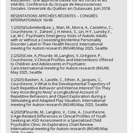
intérêts. Conférence du Groupe de Neurosciences
Sociales. Université du Québec en Outaouais. Juin 2018.
RÉSENTATIONS AFFICHÉES RÉCENTES – CONGRÈS
INTERNATIONAUX 16/49
1.(2025)(Submitted)Lee, J., Man, M., Morra, A., Castelino, C.,
Courchesne, V., Zaheer, J. H Ameis, S., Lin, H-Y., Lunsky,Y.,
Lai, M-C. Psychiatric Emergency Visits of Autistic Adults
with or without a Coexisting Borderline Personality
Disorder Label in Their Health Record. International
meeting for Autism research (INSAR) May 2025, Seattle
2.(2025)Cote, A.,Plourde, M.,Langlois, V.,Grégoire, P.,
Courchesne, V.Clinical Profiles and Interventions Offered
to Children and Adolescents in Psychiatric
Care.International meeting for Autism research (INSAR)
May 2025, Seattle
3.(2025) Bastien, A., Lacelle, C., Ethier, A., Jacques, C.,
Courchesne, V.What Is the Developmental Trajectory of
Each Repetitive Behavior and Intense Interest? Do They
Vary According to Nviq? a Longitudinal Account of
Repetitive Behaviors and Object Exploration during a
Stimulating and Adapted Play Situation. International
meeting for Autism research (INSAR) May 2025, Seattle
4.(2025)Plourde, M., Langlois, V., Cote, A., Courchesne,
V.Age-Related Differences in Clinical Profiles of Youth
Seeking an ASD Assessment in a Specialized Child
Psychiatric Clinic: An Exploratory Chart Review.
International meeting for Autism research (INSAR) May
2025, Seattle