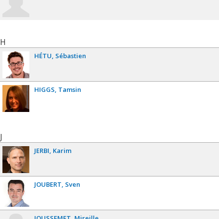
H
HÉTU
Sébastien
HIGGS
Tamsin
J
JERBI
Karim
JOUBERT
Sven
JOUSSEMET
Mireille