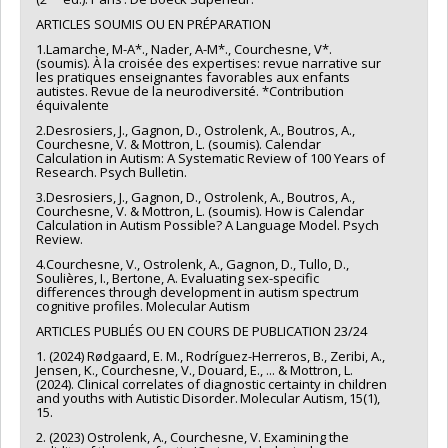
ARTICLES SOUMIS OU EN PRÉPARATION
1.Lamarche, M-A*., Nader, A-M*., Courchesne, V*.
(soumis). À la croisée des expertises: revue narrative sur
les pratiques enseignantes favorables aux enfants
autistes. Revue de la neurodiversité. *Contribution
équivalente
2.Desrosiers, J., Gagnon, D., Ostrolenk, A., Boutros, A.,
Courchesne, V. & Mottron, L. (soumis). Calendar
Calculation in Autism: A Systematic Review of 100 Years of
Research. Psych Bulletin.
3.Desrosiers, J., Gagnon, D., Ostrolenk, A., Boutros, A.,
Courchesne, V. & Mottron, L. (soumis). How is Calendar
Calculation in Autism Possible? A Language Model. Psych
Review.
4.Courchesne, V., Ostrolenk, A., Gagnon, D., Tullo, D.,
Soulières, I., Bertone, A. Evaluating sex-specific
differences through development in autism spectrum
cognitive profiles. Molecular Autism
ARTICLES PUBLIÉS OU EN COURS DE PUBLICATION 23/24
1. (2024) Rødgaard, E. M., Rodríguez-Herreros, B., Zeribi, A.,
Jensen, K., Courchesne, V., Douard, E., ... & Mottron, L.
(2024). Clinical correlates of diagnostic certainty in children
and youths with Autistic Disorder. Molecular Autism, 15(1),
15.
2. (2023) Ostrolenk, A., Courchesne, V. Examining the