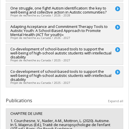
Funding sources:
CRSH/Conseil de recherches en sciences
humaines du Canada
Lead researcher :
One struggle, one fight! Autism identification: the key to
Anne-Marie Nader
Grant programs:
PVXXXXXX-Subvention d'engagement
well-being and collective action in Autistic communities?
Co-researchers :
Valérie Courchesne
,
Marie Grandisson
partenarial
Projet de recherche au Canada / 2026 - 2028
Funding sources:
CRSH/Conseil de recherches en sciences
humaines du Canada
Lead researcher :
Adapting Acceptance and Commitment Therapy Tools to
Valérie Courchesne
Grant programs:
PVXXXXXX-Subvention d'engagement
Autistic Youth: A School-Based Approach to Promote
Funding sources:
CRSH/Conseil de recherches en sciences
partenarial
Mental Health (ACT for youth) »
humaines du Canada
Projet de recherche au Canada / 2026 - 2027
Grant programs:
PVX20020-Subvention institutionnelle du
CRSH - Subventions d'exploration
Lead researcher :
Co-development of school-based tools to support the
Véronique Flamand
well-being of high-school autistic students with intellectual
Co-researchers :
Anne-Marie Nader
,
Valérie Courchesne
disability
Funding sources:
Société inclusive
Projet de recherche au Canada / 2025 - 2027
Grant programs:
Lead researcher :
Co-development of school-based tools to support the
Valérie Courchesne
well-being of high-school autistic students with intellectual
Funding sources:
CRSH/Conseil de recherches en sciences
disability
humaines du Canada
Projet de recherche au Canada / 2025 - 2027
Grant programs:
PVX20020-Subvention institutionnelle du
CRSH - Subventions d'exploration
Lead researcher :
Valérie Courchesne
Funding sources:
CRSH/Conseil de recherches en sciences
Publications
Expand all
humaines du Canada , Société inclusive
Grant programs:
,
CHAPITRE DE LIVRE
1. Courchesne, V., Nader, A-M., Mottron, L. (2020). Autisme.
In S. Majerus (Ed.), Traité de neuropsychologie de l’enfant
nd
(2
ed.). Paris : De Boeck Supérieur.