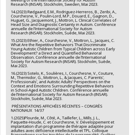
Research (INSAR). Stockholm, Sweden, Mai 2023.
14.(2023) Rødgaard, E.M., Rodriguez-Herreros, B., Zeribi, A.,
Courchesne, V., Poulin-Lord, M.P., Douard, E., Gagnon, D.,
Huguet, G., Jacquemont, J., Mottron, L. Clinical Correlates of
Head Size and Diagnostic Certainty in Autism. Conférence
annuelle de l’International Society for Autism
Research (INSAR). Stockholm, Suède, Mai 2023.
15.(2023) Ethier, A., Courchesne, V., Mottron, L., Jacques, C.
What Are the Repetitive Behaviors That Discriminate
Young Autistic Children from Typical Children across Early
Development? a Direct and Quantified Behavioral
Observation. Conférence annuelle de l’International
Society for Autism Research (INSAR). Stockholm, Suède,
Mai 2023.
16.(2023) Sotelo, K., Soulières, I., Courchesne, V., Couture,
M., Thermidor, G., Mottron, L., & Jacques, C. Parents’,
Professionals’, and Autistic Adults’ Perspectives on the
Context and Emotions Surrounding Repetitive Behaviors
in School-Aged Autistic Children. Conférence annuelle
de l’International Society for Autism Research (INSAR).
Stockholm, Suède, Mai 2023.
PRÉSENTATIONS AFFICHÉES RÉCENTES – CONGRÈS
NATIONAUX 14/37
1.(2025)Plourde, M., Côté, A., Taillefer, L., Mills, J. L.,
Paquette-Houde, C. et Courchesne, V. Développement et
implantation d’un programme de thérapie adaptée pour
adultes avec déficience intellectuelle et TPL. Colloque
francophone sur les troubles de la personnalité. Québec,