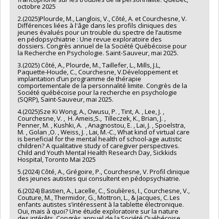
octobre 2025
2.(2025)Plourde, M., Langlois, V., Côté, A. et Courchesne, V.
Différences liées à l'âge dans les profils cliniques des
jeunes évalués pour un trouble du spectre de l’autisme
en pédopsychiatrie : Une revue exploratoire des
dossiers. Congrès annuel de la Société Québécoise pour
la Recherche en Psychologie. Saint-Sauveur, mai 2025.
3.(2025) Côté, A., Plourde, M., Taillefer, L., Mills, J.L,
Paquette-Houde, C., Courchesne, V.Développement et
implantation d’un programme de thérapie
comportementale de la personnalité limite. Congrès de la
Société québécoise pour la recherche en psychologie
(SQRP), Saint-Sauveur, mai 2025.
4.(2025)Sze Ki Wong, A., Owusu, P. , Tint, A. , Lee, J. ,
Courchesne, V. , H. Ameis,S., Tilleczek, K., Brian, J. ,
Penner, M. , Kushki, A. , Anagnostou, E. , Lai, J. , Spoelstra,
M. , Golan ,O. , Weiss, J. , Lai, M.-C., What kind of virtual care
is beneficial for the mental health of school-age autistic
children? A qualitative study of caregiver perspectives.
Child and Youth Mental Health Research Day, Sickkids
Hospital, Toronto Mai 2025
5.(2024) Côté, A., Grégoire, P., Courchesne, V. Profil clinique
des jeunes autistes qui consultent en pédopsychiatrie.
6.(2024) Bastien, A., Lacelle, C., Soulières, I., Courchesne, V.,
Couture, M., Thermidor, G., Mottron, L., & Jacques, C. Les
enfants autistes s’intéressent à la tablette électronique.
Oui, mais à quoi? Une étude exploratoire sur la nature
des intérêts. Congrès annuel de la Société Québécoise