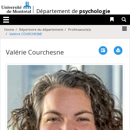
Passer
au
/
Département de
psychologie
contenu
Liens 
R
Menu
N
Home
Répertoire du département
Professeur(e)s
Valérie COURCHESNE
Vcard
Imp
Valérie Courchesne