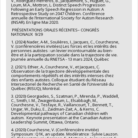
V., Rodriguez-Herreros, B., Jacquemont, S., Huguet, G.,
Loum, M.A., Mottron, L. Distinct Speech Progression
Following an Early Speech Regression in Autism: A
Retrospective Study on 2047 Children. Conférence
annuelle de l’International Society for Autism Research
(INSAR). En ligne Mai 2020.
PRÉSENTATIONS ORALES RÉCENTES– CONGRÈS
NATIONAUX 9/29
1. (2024) Nader, A-M., Soulières, I., Jacques, C., Courchesne,
V. (conférencières invitées) Les forces et les intérêts des
personnes autistes : un levier incontournable au bien-
être et à la participation sociale dans la trajectoire de vie.
Journée annuelle du RNETSA - 13 mars 2024, Québec
2. (2021). Ethier, A., Courchesne, V., et Jacques, C.
Observation de la trajectoire développementale des
comportements répétitifs et des intérêts intenses chez
des enfants autistes. Colloque étudiant du Réseau
Intersectoriel de Recherche en Santé de l’Université du
Québec (RISUQ), Montréal.
3. (2020) Georgiades, S., Szatmari, P., Mirenda, P., Waddell,
C., Smith, I. M., Zwaigenbaum, L., Elsabbagh, M.,
Courchesne, V., Tesfaye, R., Vaillancourt, T., Bennett, T.,
Ungar, W., Duku, E., Zaidman-Zait, A., & Kerns, C.
Developmental pathways of Canadian children with
autism. Keynote presentation at the Canadian Autism
Leadership Summit, Ottawa, Ontario.
4. (2020) Courchesne, V. (Conférencière invitée)
Symposium : Q1K, an update. Modératrice : Sylvie Lauzon.