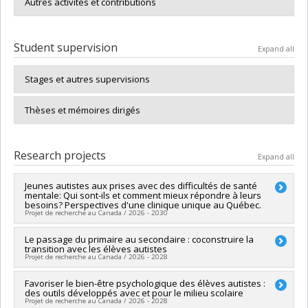
Autres activités et contributions
Student supervision
Expand all
Stages et autres supervisions
Thèses et mémoires dirigés
Research projects
Expand all
Jeunes autistes aux prises avec des difficultés de santé
mentale: Qui sont-ils et comment mieux répondre à leurs
besoins? Perspectives d'une clinique unique au Québec.
Projet de recherche au Canada / 2026 - 2030
Lead researcher :
Le passage du primaire au secondaire : coconstruire la
Valérie Courchesne
transition avec les élèves autistes
Funding sources:
FRQSC/Fonds de recherche du Québec -
Projet de recherche au Canada / 2026 - 2028
Société et culture (FQRSC)
Grant programs:
PV113813-(NP) Soutien à la recherche pour la
Lead researcher :
Favoriser le bien-être psychologique des élèves autistes :
Marie-Aimée Lamarche
relève professorale
des outils développés avec et pour le milieu scolaire
Co-researchers :
Anne-Marie Nader
,
Valérie Courchesne
Projet de recherche au Canada / 2026 - 2028