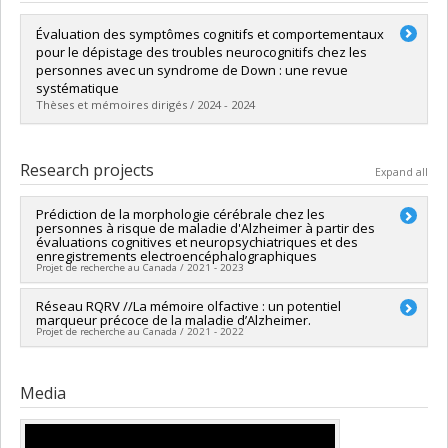
Évaluation des symptômes cognitifs et comportementaux
pour le dépistage des troubles neurocognitifs chez les
personnes avec un syndrome de Down : une revue
systématique
Thèses et mémoires dirigés / 2024 - 2024
Graduate :
Esselakoy Asseke, Christian
Cycle :
Master's
Research projects
Expand all
Grade :
M. Sc.
Lien vers le document dans Papyrus
Prédiction de la morphologie cérébrale chez les
personnes à risque de maladie d'Alzheimer à partir des
évaluations cognitives et neuropsychiatriques et des
enregistrements electroencéphalographiques
Projet de recherche au Canada / 2021 - 2023
Lead researcher :
Réseau RQRV //La mémoire olfactive : un potentiel
Alexandru Hanganu
marqueur précoce de la maladie d’Alzheimer.
Co-researchers :
Marie-Jeanne Kergoat
,
Juan Manuel
Projet de recherche au Canada / 2021 - 2022
Villalpando Berumen
,
Thien Thanh Dang-Vu
,
Benjamin Boller
,
Catherine Brodeur
Funding sources:
FRQS/Fonds de recherche du Québec -
Funding sources:
Fondation de l'Institut universitaire de
Santé (FRSQ)
Media
gériatrie de Montréal
Grant programs:
PVXXXXXX-Réseaux thématiques de
Grant programs:
recherche