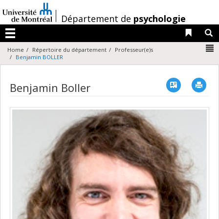
Passer
au
/
Département de
psychologie
contenu
Liens 
R
Menu
N
Home
Répertoire du département
Professeur(e)s
Benjamin BOLLER
Vcard
Imp
Benjamin Boller