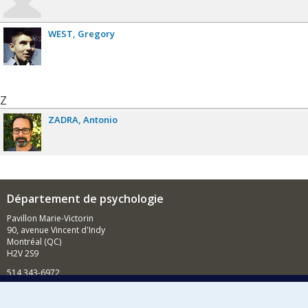
WEST
Gregory
Z
ZADRA
Antonio
Département de psychologie
Pavillon Marie-Victorin
90, avenue Vincent d'Indy
Montréal (QC)
H2V 2S9
514 343-6972
Nouvelles et événements