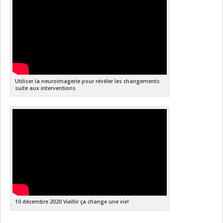
Utiliser la neuroimagerie pour révéler les changements
suite aux interventions
10 décembre 2020 Vieillir ça change une vie!