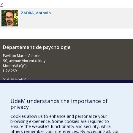
Z
ZADRA
Antonio
Département de psychologie
Pavillon Marie-Victorin
90, avenue Vincent d'Indy
Montréal (QC)
H2V 2S9
514 343-6972
Nouvelles et événements
Comment soutenir le Département?
UdeM understands the importance of
privacy
BESOIN D'AIDE?
Cookies allow us to enhance and personalize your
Plan du site
browsing experience. Some cookies are required to
Signaler une erreur
ensure the website’s functionality and security, while
others remember your preferences. By accepting all, you