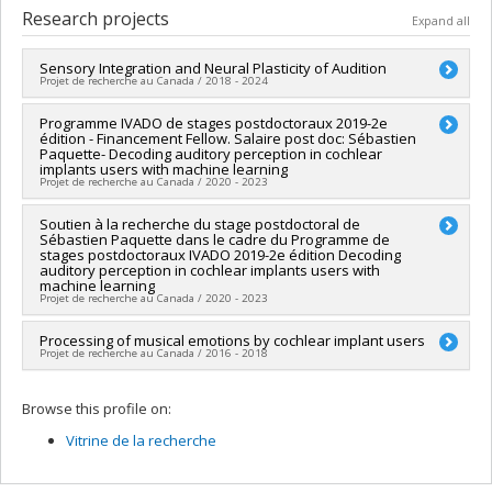
Cycle :
Master's
Research projects
Expand all
Grade :
M. Sc.
Lien vers le document dans Papyrus
Sensory Integration and Neural Plasticity of Audition
Projet de recherche au Canada / 2018 - 2024
Co-researchers :
Programme IVADO de stages postdoctoraux 2019-2e
Alexandre Lehmann
édition - Financement Fellow. Salaire post doc: Sébastien
Funding sources:
CRSNG/Conseil de recherches en sciences
Paquette- Decoding auditory perception in cochlear
naturelles et génie du Canada (CRSNG)
implants users with machine learning
Grant programs:
PVX20965-(RGP) Programme de subvention à
Projet de recherche au Canada / 2020 - 2023
la découverte individuelle ou de groupe
Lead researcher :
Soutien à la recherche du stage postdoctoral de
Alexandre Lehmann
Sébastien Paquette dans le cadre du Programme de
Funding sources:
SPIIE/Secrétariat des programmes
stages postdoctoraux IVADO 2019-2e édition Decoding
interorganismes à l’intention des établissements
auditory perception in cochlear implants users with
Grant programs:
PVXXXXXX-Fonds d'excellence en recherche
machine learning
Projet de recherche au Canada / 2020 - 2023
Apogée Canada/Bourse
Lead researcher :
Processing of musical emotions by cochlear implant users
Alexandre Lehmann
Projet de recherche au Canada / 2016 - 2018
Funding sources:
SPIIE/Secrétariat des programmes
interorganismes à l’intention des établissements
Lead researcher :
Alexandre Lehmann
Grant programs:
PVXXXXXX-Fonds d'excellence en recherche
Browse this profile on:
Co-researchers :
Isabelle Peretz
Apogée Canada/Projet de recherche
Funding sources:
Grammy Foundation
Vitrine de la recherche
Grant programs: