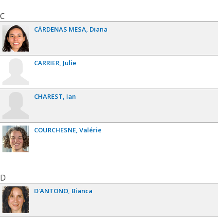
C
CÁRDENAS MESA
Diana
CARRIER
Julie
CHAREST
Ian
COURCHESNE
Valérie
D
D'ANTONO
Bianca