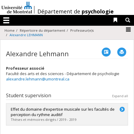
Passer
au
/
Département de
psychologie
contenu
Liens 
R
Menu
N
Home
Répertoire du département
Professeur(e)s
Alexandre LEHMANN
Vcard
Imp
Alexandre Lehmann
Professeur associé
Faculté des arts et des sciences - Département de psychologie
alexandre.lehmann@umontreal.ca
Student supervision
Expand all
Effet du domaine d’expertise musicale sur les facultés de
perception du rythme auditif
Thèses et mémoires dirigés / 2019 - 2019
Graduate :
Beffa, Lauriane